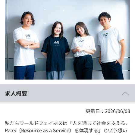
イベント・セミナー
paiza times
再チャレンジ結果一覧
リファレンス
インタビュー
note
就活成功ガイド
プラン
個人向けプラン
法人向けプラン
学校向けプラン
求人概要
契約内容・クーポン
更新日：2026/06/08
私たちワールドフェイマスは「人を通じて社会を支える、
RaaS（Resource as a Service）を体現する」という想い