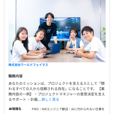
手の気持ちを考え、最後まで話を聞き、否定から入
らず受け止める 2多様性を受け入れ、人に対して苦手
意識を持たない 3素直に感謝、謝罪の言葉を伝える 4
挨拶、話しかけの時に必ず相手の名前を言う ◾️フッ軽
（フットワークが軽い）／明日やろうはバカやろ
う、どうやったらやれるかを考える、全国どこでも
対応 1.できないではなく、どうやるかを考える 2.創
造力を働かせる 3.風林火山のごとく、優先順位を大
事にする 4.心身ともに体調を良好に保つ（いつでも
フッ軽に動ける心と体） 5.一人で考え込まない
株式会社ワールドフェイマス
職務内容
あなたのミッションは、プロジェクトを支える人として「関
わるすべての人から信頼される存在」になることです。 【業
務内容の一例】 ・プロジェクトマネジャーの意思決定を支え
るサポート ・計画...
詳しく見る
職種名
PMO｜NWエンジニア歓迎｜AIに代わられない仕事を