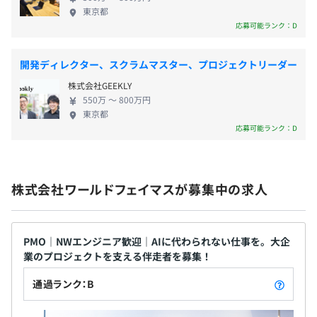
門的な知識を身につけられると実感しています。
評価制度に基づくインセンティブ賞与有
東京都
◆◆企業理念◆◆ 《VISION》 社会、通信インフラ
応募可能ランク：D
を人を通じて支えるRaaS（Resource as a Service）
を体現する 《MISSION》 夢中になれる仕事を通じ
開発ディレクター、スクラムマスター、プロジェクトリーダー
て、1つずつ世のなかをよくする 《ワールドフェイマ
昇給査定年1回
株式会社GEEKLY
スが大切にしている4つの行動指針》 ◾️夢中、楽し
550万 〜 800万円
い、ワクワク／挨拶、笑顔、前向き、自分から率先
東京都
して学習、多いアウトプット 1.今以上の自分になり
応募可能ランク：D
たいという気持ちを大事にする 2.ポジティブな気持
社会保険完備（健康保険・厚生年金保険、雇用保険・労災
ちを持つ 3.担当する仕事の意義を考える 4.頑張って
保険）
いる人を馬鹿にしない。応援する ◾️予想外、期待以上
株式会社ワールドフェイマスが募集中の求人
／言われる前に行動、先回り、相手の立場になって
考える、業務以外で人としての魅力を高める 1.仕事/
本業しかできないつまらない人間にならない。興味
無期雇用
の幅を広げる 2.必ず＋αの工夫をする 3.相手に貢献す
PMO｜NWエンジニア歓迎｜AIに代わられない仕事を。大企
業のプロジェクトを支える伴走者を募集！
る気持ちを持つ 4.常識、正しいを振りかざさない ◾️全
員仲間、心理的安全性／相手の話を最後まで聞く、
通過ランク：B
否定から入らない、イベントには積極的に参加、報
連相をしっかり、困っている人を見過ごさない 1.相