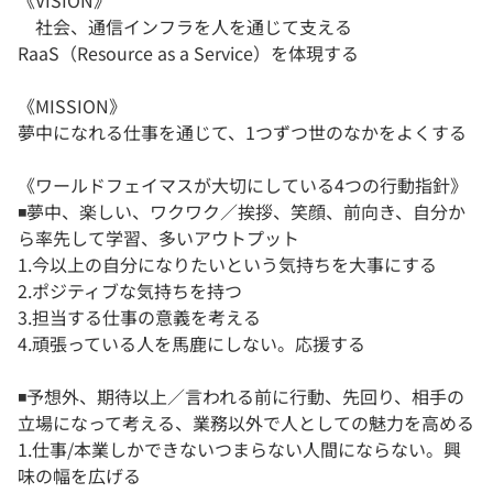
《VISION》
社会、通信インフラを人を通じて支える
RaaS（Resource as a Service）を体現する
《MISSION》
夢中になれる仕事を通じて、1つずつ世のなかをよくする
《ワールドフェイマスが大切にしている4つの行動指針》
◾️夢中、楽しい、ワクワク／挨拶、笑顔、前向き、自分か
ら率先して学習、多いアウトプット
1.今以上の自分になりたいという気持ちを大事にする
2.ポジティブな気持ちを持つ
3.担当する仕事の意義を考える
4.頑張っている人を馬鹿にしない。応援する
◾️予想外、期待以上／言われる前に行動、先回り、相手の
立場になって考える、業務以外で人としての魅力を高める
1.仕事/本業しかできないつまらない人間にならない。興
味の幅を広げる