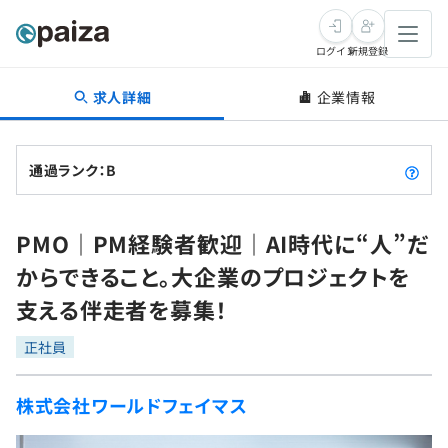
ログイン
新規登録
求人詳細
企業情報
転職・キャリア
未経験転職
求人検索
通過ランク：B
新卒就活
求人検索
インタビュー
PMO｜PM経験者歓迎｜AI時代に“人”だ
学習
求人検索
インタビュー
転職成功ガイド
からできること。大企業のプロジェクトを
本選考
スキルチェック
講座一覧
支える伴走者を募集！
転職成功ガイド
転職エージェント
ゲーム・マンガ
インターン
プログラミング言語
正社員
問題集
メディア
SQL
4択課題
株式会社ワールドフェイマス
新卒エージェント
paizaとは？
Tech Team Journal
評価結果一覧
ナレッジ