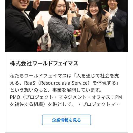
（※
想定年収
は年収提示額を保証するものではありません）
9:00~18:00
株式会社ワールドフェイマス
休憩時間：12:00〜13:00（60分）
平均残業時間：30時間以内
私たちワールドフェイマスは「人を通じて社会を支
就業場所の変更範囲
える、RaaS（Resource as a Service）を体現する」
＜雇入時＞
という想いのもと、事業を展開しています。
東京本社
PMO（プロジェクト・マネジメント・オフィス：PM
＜変更範囲＞
年間休日 120日
を補佐する組織）を軸として、 ・プロジェクトマネ
客先の指定範囲
完全週休2日制（土日祝）
ジメントおよび関連するエンジニアリング ・自動
年末年始休暇
化・効率化、事務などの業務を提供する事業 ・設
企業情報を見る
GW休暇
受動喫煙防止措置に関する事項
計、工事などの請負事業、IoTシステム開発の導入事
年次有給休暇（入社6ヶ月後に10日付与、最大20日分）
・従業員に対する受動喫煙対策：あり
業 ・通信全般および携帯電話基地局NWの構築 ・モ