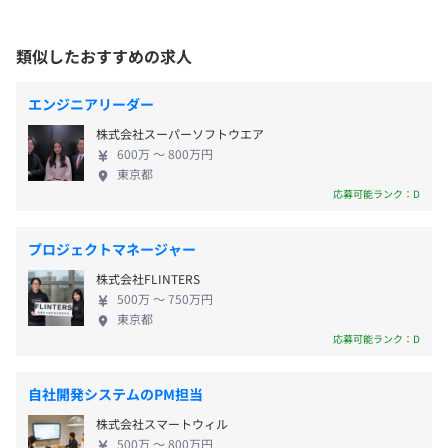
特別休暇
対策内容：敷地内禁煙
ビリティ事業 など 人を通じて社会を支えるべく、
・慶弔休暇
業界を問わず幅広い知識を持つスタッフがクライア
類似したおすすめの求人
・産前・産後休暇
ントのプロジェクトを誠実に、積極的に支援してい
・育児看護休暇＆介護休暇
ます。 ◆◆事業紹介◆◆ 01 PMO & RaaS事業 〜
エンジニアリーダー
・バースデー休暇
PMOとして、チームでプロジェクトをサポート〜 10
株式会社スーパーソフトウエア
その他育児休業・介護休業など
年を超える業務実績と全国350名を超えるスタッフ
600万 〜 800万円
が、PMOおよび関連するエンジニアリング、自動
東京都
化・効率化、事務などの業務によりクライアントの
応募可能ランク：D
プロジェクトを積極的に支援しています。 プロジェ
通勤手当（1ヵ月分の通勤定期代）
クトマネジメントや各業界の専門知識、ホスピタリ
プロジェクトマネージャー
残業手当（月給に応じて固定残業代あり）
ティ、自動化・効率化スキルを持ったスタッフが、
株式会社FLINTERS
転勤手当
顧客のリソースに関する課題を幅広く解決します。
500万 〜 750万円
資格手当
02 フィールドサポート事業 〜経験豊かなエンジニ
東京都
社員紹介手当（友達を紹介して入社した場合、手当20万
アが現地プロジェクトをサポート〜 いつでも、どこ
応募可能ランク：D
円支給）
でも、大切な人や情報につながれる通信インフラに
おいて、現場でもICT やIoTにおける通信インフラを
自社開発システムのPM担当
構築し、守っています。デスクワークだけではなく、
株式会社スマートウィル
実際に現地での作業をおこなうことで、より深く専
500万 〜 800万円