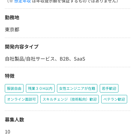
（※
想定年収
は年収提示額を保証するものではありません）
勤務地
東京都
開発内容タイプ
自社製品/自社サービス、B2B、SaaS
特徴
服装自由
残業３０H以内
女性エンジニアが在籍
若手歓迎
オンライン面談可
スキルチェンジ（技術転向）歓迎
ベテラン歓迎
募集人数
10