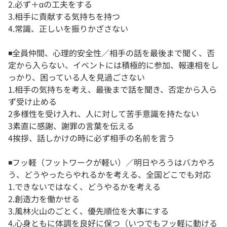
2.必ず＋αの工夫をする
3.相手に貢献する気持ちを持つ
4.常識、正しいを振りかざさない
◾️全員仲間、心理的安全性／相手の話を最後まで聞く、否
定から入らない、イベントには積極的に参加、報連相をし
っかり、困っている人を見過ごさない
1.相手の気持ちを考え、最後まで話を聞き、否定から入ら
ず受け止める
2多様性を受け入れ、人に対して苦手意識を持たない
3素直に感謝、謝罪の言葉を伝える
4挨拶、話しかけの時に必ず相手の名前を言う
◾️フッ軽（フットワークが軽い）／明日やろうはバカやろ
う、どうやったらやれるかを考える、全国どこでも対応
1.できないではなく、どうやるかを考える
2.創造力を働かせる
3.風林火山のごとく、優先順位を大事にする
4.心身ともに体調を良好に保つ（いつでもフッ軽に動ける