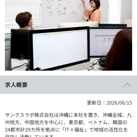
イベント・セミナー
paiza times
再チャレンジ結果一覧
リファレンス
インタビュー
note
就活成功ガイド
プラン
個人向けプラン
法人向けプラン
学校向けプラン
求人概要
契約内容・クーポン
更新日：2026/06/15
サンクスラボ株式会社は沖縄に本社を置き、沖縄全域、九
州地方、中国地方を中心に、東京都、ベトナム、韓国の
24都市計29カ所を拠点に「IT×福祉」で地域の活性化を
目指し活動しています。