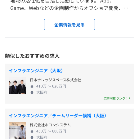
地域の活性化を目指し活動しています。 App、
Game、Webなどの企画制作からオフショア開発、ニ
Terraform、VMware vSphere
【拠点勤務の場合】
アショアBPO、障がい者（児）等の就労や法定雇用
■沖縄本社
完全週休2日制(土日)
の支援、そして国際福祉プロジェクトをおこなって
企業情報を見る
沖縄県那覇市泉崎1丁目21番3 那覇泉崎ビル
祝祭日
おります。 「なぜ、IT×福祉なのか？」 福祉と
年次有給休暇(入社半年後に10日付与)
は、“幸せ”や“豊かさ”を意味する言葉であり、すべ
＜★メンバー所属比率＞
■福岡ビジネスセンター
年末年始休暇
ての市民に最低限の幸福と社会的支援を提供する、
・就労/雇用支援：65％
福岡県福岡市博多区博多駅東1丁目1−33 はかた近代ビル
産前/産後休暇
そう定義づけられています。 そして、ITは今や切っ
・販促/マーケティング：13％
類似したおすすめの求人
3F
育児休暇
てもきれない必要不可欠な存在であり、現代の生活
・アフタースクール：8％
介護休暇
はIT抜きでは成り立たなくなっており、今やインフラ
・管理部門：8％
インフラエンジニア（大阪）
※沖縄、福岡、東京で出社可能な方は出社をお願いする可
慶弔休暇
的存在です。 今後も、ITやDXの需要はさらに高まっ
・IT部門：6％
能性もあります。
日本ナレッジスペース株式会社
ていくと予想されており、技術を駆使して更に利便
410万 〜 620万円
＜変更範囲＞
性が高く“幸せ”で“豊か”な世の中になると確信をし
大阪府
変更なし
ています。 そこで、我々はソーシャルビジネスを通
応募可能ランク：F
通勤交通費支給(規定支給)
じて、共に活動を行うパートナー（社員）をはじ
受動喫煙防止措置に関する事項
め、関わる多くの人々が“幸せ”や“豊かさ”を実感し
インフラエンジニア／チームリーダー候補（大阪）
屋内禁煙
てほしいと考えます。 同時に地域社会にて支援が必
株式会社ホロンシステム
要である障がいをお持ちの方、ハンディキャップや
450万 〜 600万円
コンプレックスをお持ちの方々も健常者と同じく充
昇給査定1回（1月）
大阪府