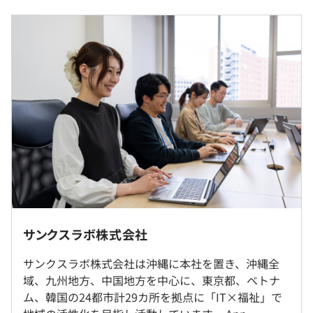
できるチャンスがあり多くの経験を積むことができます。
また、プライベートを豊かにする手段として仕事をしてほ
しいと考える当社では残業平均月10h程度。
年俸制：450万円～700万円 ※資格・経験により考慮
フルリモート制度を導入しているため、プライベートを大
切にキャリアアップできる環境が特徴です。
（月額）416,667円～
※年俸に1/12を乗じた額を毎月支給します
※試用期間6ヶ月（試用期間中の雇用条件の変更なし）
＜ゲーム制作実績＞
https://www.gdays.jp/lp2/
★今後、ゲーム開発を強化していく予定です！
（※
想定年収
は年収提示額を保証するものではありません）
サンクスラボ株式会社
専門業務型裁量労働制（1日8時間）
サンクスラボ株式会社は沖縄に本社を置き、沖縄全
就業場所の変更範囲
休憩時間：10：00～19：00（休憩1時間）
域、九州地方、中国地方を中心に、東京都、ベトナ
＜雇入時＞
平均残業時間：全社平均10時間／月
ム、韓国の24都市計29カ所を拠点に「IT×福祉」で
フルリモートまたは各拠点での勤務も可能です。