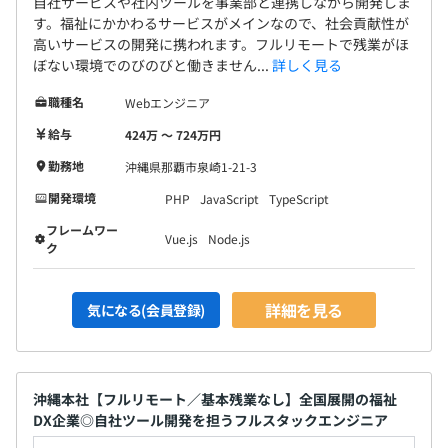
自社サービスや社内ツールを事業部と連携しながら開発しま
す。福祉にかかわるサービスがメインなので、社会貢献性が
高いサービスの開発に携われます。フルリモートで残業がほ
ぼない環境でのびのびと働きません...
詳しく見る
職種名
Webエンジニア
給与
424万 〜 724万円
勤務地
沖縄県那覇市泉崎1-21-3
開発環境
PHP
JavaScript
TypeScript
フレームワー
Vue.js
Node.js
ク
詳細を見る
気になる(会員登録)
沖縄本社【フルリモート／基本残業なし】全国展開の福祉
DX企業◎自社ツール開発を担うフルスタックエンジニア