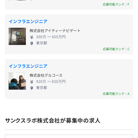
実した日々を送って頂きたく支援をしております。
応募可能ランク：F
持続可能な活動とするため、ソーシャルビジネスや
その活動に関わる方々にとって、互いに高め合い、
インフラエンジニア
助け合い、心を温め合えるコミュニティでありた
社会保険完備（健康保険・厚生年金加入・雇用保険・労災
株式会社アイティーナビゲート
い。 そのため、デジタル社会での「IT」、社会的支
保険）
300万 〜 650万円
援に繋がる「福祉」のそれぞれを幅広く捉え、新た
東京都
な価値を創出し続けていきます。
応募可能ランク：C
無期雇用
インフラエンジニア
株式会社グルコース
420万 〜 650万円
東京都
6カ月（条件などの変更はありません）
応募可能ランク：A
サンクスラボ株式会社が募集中の求人