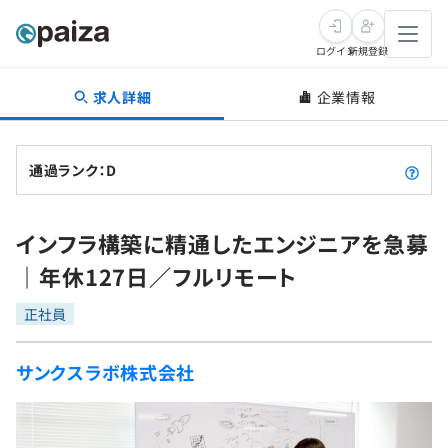
ログイン
新規登録
求人詳細
企業情報
転職・キャリア
未経験転職
求人検索
通過ランク：D
新卒就活
求人検索
インタビュー
インフラ構築に精通したエンジニアを急募
学習
求人検索
インタビュー
転職成功ガイド
｜年休127日／フルリモート
本選考
スキルチェック
講座一覧
転職成功ガイド
転職エージェント
正社員
ゲーム・マンガ
インターン
プログラミング言語
問題集
サンクスラボ株式会社
メディア
SQL
4択課題
新卒エージェント
paizaとは？
Tech Team Journal
評価結果一覧
ナレッジ