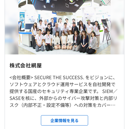
定。
◆フレックス制 (コアタイム10:00～16:00)
年棒 ：5,000,400～6,063,000円
◆国内シェアNo.1の国産SIEM『ALog』
月給 ：416,700～505,250円
サーバ／DB／クラウド／ネットワーク機器など多様なロ
基本給 ：335,890～407,200円
グを統合収集・相関分析し、サイバー攻撃や内部不正を検
固定残業代：80,810～98,050円 ※30時間分含む
知、ダッシュボードで可視化します。ログを“ふるまい”へ
変換する独自エンジンと独自AIによる異常検知で特許を取
◆専門業務型裁量労働制（1日8時間）
得。
株式会社網屋
年棒 ：5,700,000～9,000,000円
月給 ：475,000～750,000円
◆フルマネージドSASE『Verona』
<会社概要> SECURE THE SUCCESS. をビジョンに、
基本給 ：360,420～569,020円
拠点／在宅／モバイルをセキュアに接続。ゼロタッチ導
ソフトウェアとクラウド運用サービスを自社開発で
見做し時間外手当：114,580～180,980円
入・ポリシー一元管理・監視／運用の自動化までクラウド
提供する国産のセキュリティ専業企業です。 SIEM／
就業場所の変更範囲
から統合的に提供します。
SASEを核に、外部からのサイバー攻撃対策と内部リ
＜雇入時＞
「アカウント管理」「アクセス権管理」「ハードウェアや
スク（内部不正・設定不備等）への対策をカバーす
東京本社、および自宅
ソフトウェアのインベントリ情報」の情報を取得できる統
るエンドツーエンドのセキュリティを実現します。
＜変更範囲＞
合的な監査に対応した製品
◆データセキュリティ事業 国内シェアNo.1の国産
会社の定める場所（テレワークを行う場所を含む）
企業情報を見る
（※
想定年収
は年収提示額を保証するものではありません）
SIEM「ALog」を開発・提供。 サーバ／DB／クラウ