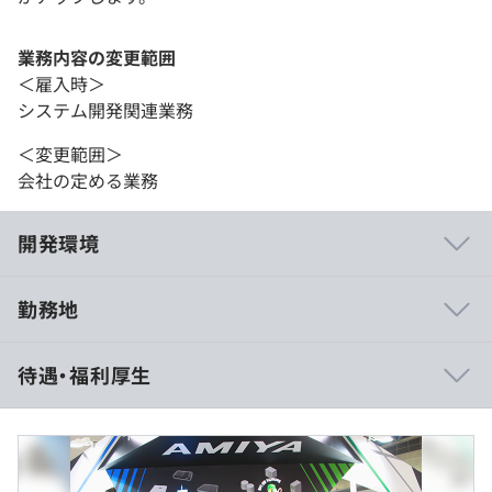
業務内容の変更範囲
＜雇入時＞
システム開発関連業務
＜変更範囲＞
会社の定める業務
開発環境
勤務地
100%自社内での開発なので、服装はカジュアルOK。自由
待遇・福利厚生
な雰囲気で開発できます。
受託開発とは違い、開発スケジュールも余裕を持って計画
します。過度な残業や休日出勤はまずありません。
製品仕様や実装方式も自分たちで決められ、モノ作りの楽
しさが味わえます。
年俸制 ※経験・能力を考慮の上、当社規定により決