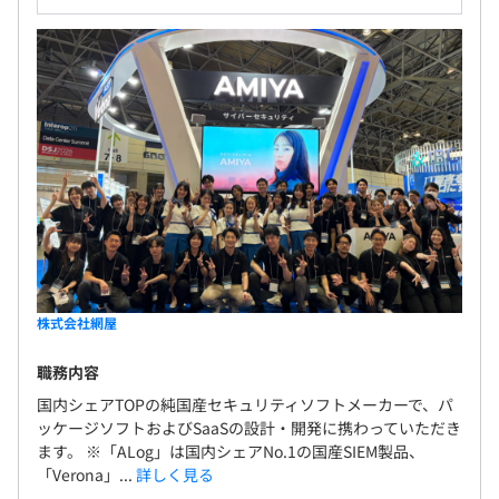
週1回の定例会議にて進捗報告をしますが、仕事の進め方
保険）
は各自の裁量に任されます。
無期雇用
MBOと呼ばれる目標管理制度に基づき評価します。
上司から一方的に指示されるのではなく、自身が上司やリ
ーダーと共に話し合い目標を設定していきます。
例え目標に達していなくても、プロセスや行動指針などを
考慮し評価をします。
株式会社網屋
会社全体で約100名、所属となる開発部は約40名の人員構
職務内容
成となります。
開発本部はALog開発部、Verona開発部、品質管理部で構
国内シェアTOPの純国産セキュリティソフトメーカーで、パ
ッケージソフトおよびSaaSの設計・開発に携わっていただき
成されており、開発者は開発に専念できます。
ます。 ※「ALog」は国内シェアNo.1の国産SIEM製品、
「Verona」...
詳しく見る