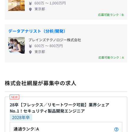
・通勤手当（全額支給）
600万 〜 1,000万円
・残業手当
東京都
応募可能ランク：B
・慶弔見舞金制度
・教育制度
・資格取得支援制度
データアナリスト（分析/開発）
・福利厚生保険制度
Docker、Terraform、Amazon ECS
ブレインズテクノロジー株式会社
・語学支援制度
600万 〜 800万円
・クラブ活動支援制度
東京都
応募可能ランク：A
・健保組合保養施設
・契約保養施設（東急ハーヴェスト）
Elasticsearch、Amazon Athena、NumPy
・退職金制度
株式会社網屋が募集中の求人
昇給査定 年1回(1月)
28卒【フレックス／リモートワーク可能】業界シェア
No.1！セキュリティ製品開発エンジニア
2028年卒
Jiraによるissue駆動による開発スタイルです。
通過ランク：A
社会保険完備（健康保険・厚生年金保険・雇用保険・労災