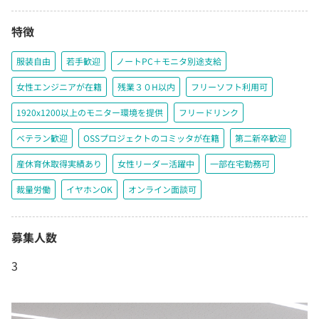
特徴
服装自由
若手歓迎
ノートPC＋モニタ別途支給
女性エンジニアが在籍
残業３０H以内
フリーソフト利用可
1920x1200以上のモニター環境を提供
フリードリンク
ベテラン歓迎
OSSプロジェクトのコミッタが在籍
第二新卒歓迎
産休育休取得実績あり
女性リーダー活躍中
一部在宅勤務可
裁量労働
イヤホンOK
オンライン面談可
募集人数
3