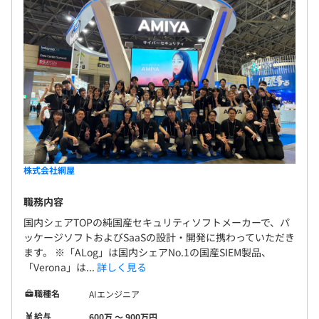
株式会社網屋
職務内容
国内シェアTOPの純国産セキュリティソフトメーカーで、パ
ッケージソフトおよびSaaSの設計・開発に携わっていただき
ます。 ※「ALog」は国内シェアNo.1の国産SIEM製品、
「Verona」は...
詳しく見る
職種名
AIエンジニア
給与
600万 〜 900万円