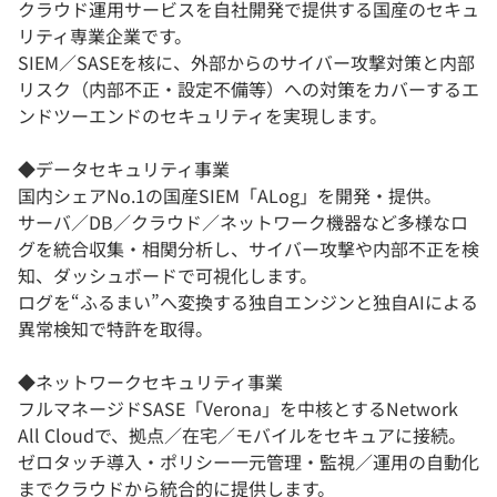
クラウド運用サービスを自社開発で提供する国産のセキュ
リティ専業企業です。
SIEM／SASEを核に、外部からのサイバー攻撃対策と内部
リスク（内部不正・設定不備等）への対策をカバーするエ
ンドツーエンドのセキュリティを実現します。
◆データセキュリティ事業
国内シェアNo.1の国産SIEM「ALog」を開発・提供。
サーバ／DB／クラウド／ネットワーク機器など多様なロ
グを統合収集・相関分析し、サイバー攻撃や内部不正を検
知、ダッシュボードで可視化します。
ログを“ふるまい”へ変換する独自エンジンと独自AIによる
異常検知で特許を取得。
◆ネットワークセキュリティ事業
フルマネージドSASE「Verona」を中核とするNetwork
All Cloudで、拠点／在宅／モバイルをセキュアに接続。
ゼロタッチ導入・ポリシー一元管理・監視／運用の自動化
までクラウドから統合的に提供します。