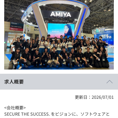
イベント・セミナー
paiza times
再チャレンジ結果一覧
リファレンス
インタビュー
note
就活成功ガイド
プラン
個人向けプラン
法人向けプラン
学校向けプラン
求人概要
契約内容・クーポン
更新日：2026/07/01
<会社概要>
SECURE THE SUCCESS. をビジョンに、ソフトウェアと