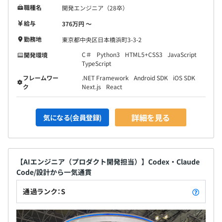
職種名
開発エンジニア（28卒）
給与
376万円 〜
勤務地
東京都中央区日本橋浜町3-3-2
C＃
Python3
HTML5+CSS3
JavaScript
開発環境
TypeScript
フレームワー
.NET Framework
Android SDK
iOS SDK
ク
Next.js
React
詳細を見る
気になる(会員登録)
【AIエンジニア（プロダクト開発担当）】Codex・Claude
Code/設計から一気通貫
通過ランク：S