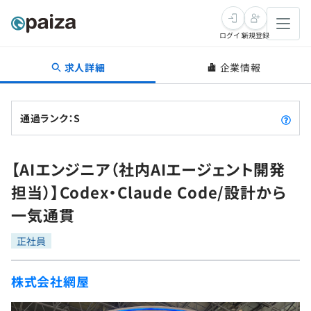
ログイン
新規登録
求人詳細
企業情報
転職・キャリア
未経験転職
求人検索
通過ランク：S
新卒就活
求人検索
インタビュー
【AIエンジニア（社内AIエージェント開発
学習
求人検索
インタビュー
転職成功ガイド
担当）】Codex・Claude Code/設計から
本選考
スキルチェック
講座一覧
一気通貫
転職成功ガイド
転職エージェント
ゲーム・マンガ
インターン
プログラミング言語
正社員
問題集
メディア
SQL
4択課題
株式会社網屋
新卒エージェント
paizaとは？
Tech Team Journal
評価結果一覧
ナレッジ