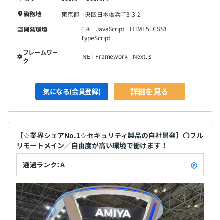
勤務地
東京都中央区日本橋浜町3-3-2
C＃
JavaScript
HTML5+CSS3
開発環境
TypeScript
フレームワー
.NET Framework
Next.js
ク
詳細を見る
気になる(会員登録)
【☆業界シェアNo.1☆セキュリティ製品の自社開発】〇フル
リモートメイン／自由度が高い環境で働けます！
通過ランク：A