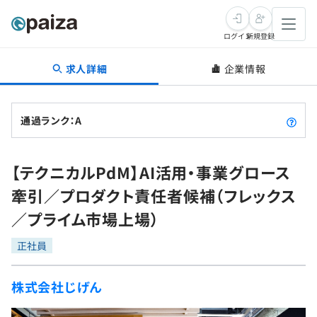
ログイン
新規登録
求人詳細
企業情報
転職・キャリア
未経験転職
求人検索
通過ランク：A
新卒就活
求人検索
インタビュー
【テクニカルPdM】AI活用・事業グロース
学習
求人検索
インタビュー
転職成功ガイド
牽引／プロダクト責任者候補（フレックス
本選考
スキルチェック
講座一覧
／プライム市場上場）
転職成功ガイド
転職エージェント
ゲーム・マンガ
インターン
プログラミング言語
正社員
問題集
メディア
SQL
4択課題
株式会社じげん
新卒エージェント
paizaとは？
Tech Team Journal
評価結果一覧
ナレッジ