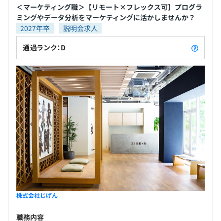
＜マーケティング職＞【リモート×フレックス可】プログラ
ミングやデータ分析をマーケティングに活かしませんか？
2027年卒
説明会求人
従業員数（単体）：226名（2026年3月末時点）
内エンジニア30名程度で構成されています。
通過ランク：D
5～6名＋オフショア開発チーム（グループ会社）で開発
しております。
株式会社じげん
職務内容