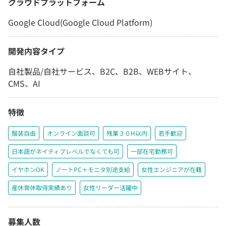
クラウドプラットフォーム
Google Cloud(Google Cloud Platform)
開発内容タイプ
自社製品/自社サービス、B2C、B2B、WEBサイト、
CMS、AI
特徴
服装自由
オンライン面談可
残業３０H以内
若手歓迎
日本語がネイティブレベルでなくても可
一部在宅勤務可
イヤホンOK
ノートPC＋モニタ別途支給
女性エンジニアが在籍
産休育休取得実績あり
女性リーダー活躍中
募集人数