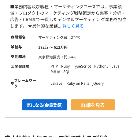
■業務内容及び職種 ・マーケティングコースでは、事業領
域・プロダクトのマーケティング戦略策定から集客・分析・
広告・CRMまで一貫したデジタルマーケティン グ業務を担当
します。 ★具体的な業務...
詳しく見る
職種名
マーケティング職（27卒）
給与
372万 〜 612万円
勤務地
東京都港区虎ノ門3-4-8
PHP
Ruby
TypeScript
Python3
Java
開発環境
R言語
SQL
フレームワー
Laravel
Ruby on Rails
jQuery
ク
詳細を見る
気になる(会員登録)