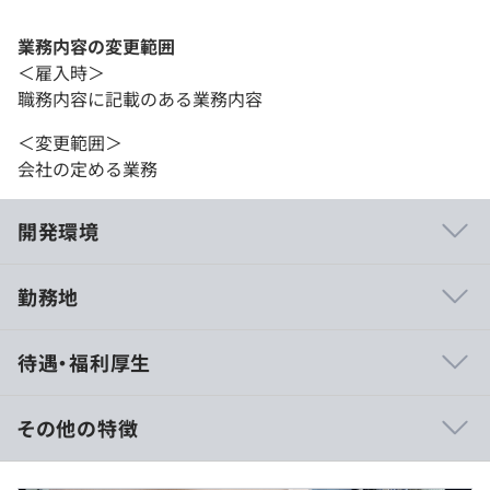
業務内容の変更範囲
＜雇入時＞
職務内容に記載のある業務内容
＜変更範囲＞
会社の定める業務
開発環境
勤務地
全て自社開発を行っています。事業の企画～開発、実装ま
待遇・福利厚生
でを全て自社で担当しており、多種多様な事業を少人数で
開発しているため、状況に応じて複数のプロジェクトを同
時進行しながら、タテ・ヨコ・ナナメ、エンジニアだけに
その他の特徴
とどまらず様々な職種のメンバーとコミュニケーションを
取りつつ、自分自身で施策を推進し、成果を出すところま
年収：480万円～750万円