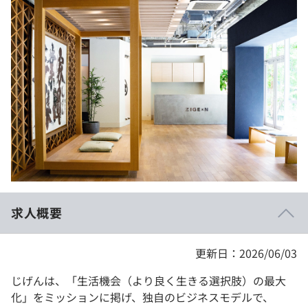
イベント・セミナー
paiza times
再チャレンジ結果一覧
リファレンス
インタビュー
note
就活成功ガイド
プラン
個人向けプラン
法人向けプラン
学校向けプラン
求人概要
契約内容・クーポン
更新日：2026/06/03
じげんは、「生活機会（より良く生きる選択肢）の最大
化」をミッションに掲げ、独自のビジネスモデルで、