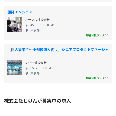
定を行い、行動することのできる「場＝プラットフ
ォーム」を提供。事業を通じて社会との調和を図
給与改定あり：年4回
開発エンジニア
り、共に持続的発展を追求していきます。 ■経営理
カラソル株式会社
念 「OVER the DIMENSION ― 次元を超えよ！」 圧
・書籍購入補助
450万 〜 650万円
倒的に突き抜けたサービス、圧倒的に突き抜けた会
東京都
・勉強会出席支援等
社を創り、世の中の常識や価値観を覆します。
応募可能ランク：B
各種社会保険完備／関東ITソフトウェア健康保険組合
■Purpose Update Your Story ーあなたを、未来
（雇用保険・労災保険・健康保険・厚生年金保険）
に。 ■事業内容 じげんでは、生活において最良の意
【個人事業主〜小規模法人向け】シニアプロダクトマネージャ
思決定を支援するプラットフォームとして、求人、
ー
MacBook Pro 16inch／マルチモニター用ディスプレイ
不動産、自動車、旅行など40以上のサービスを提供
フリー株式会社
しています。
無期雇用
65万 〜 900万円
東京都
応募可能ランク：B
アジャイル、スクラム
6カ月 ※試用期間中の待遇などに変更はありません。
株式会社じげんが募集中の求人