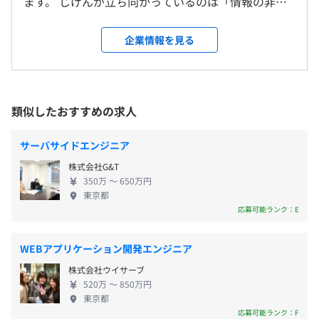
ます。 じげんが立ち向かっているのは「情報の非対
・コアタイム：10:00～16:00
の求人情報から、まとめて一括検索ができるアルバイト求
称性（情報を届けたい人・手にしたい人が出会えな
・フレキシブルタイム：（始業）7:00～10:00 （終業）
受動喫煙防止措置に関する事項
人専門の検索サービスです。
い問題）」。インターネットの発展により格段に増
企業情報を見る
16:00～22:00
屋内原則禁煙としています。
・「中古車EX」
加した情報の中から、必要な情報を有機的に収束、
・1日の標準労働時間：8時間
※喫煙室あり
全国約40万台の中古車情報サービス
再構築し、パーソナライズして届けることで、ユー
休憩時間：休憩60分
ザーが自ら最良の意思決定を行い、行動することの
平均残業時間：平均20時間／月
・「TCV」
できる「場」を創出しています。 事業で社会の問題
類似したおすすめの求人
世界中のバイヤーに日本の中古車を届ける、日本最大級の
を解決するプロフェッショナル＝事業家集団とし
中古車輸出サイト
■東京メトロ 日比谷線「虎ノ門ヒルズ」駅A1・A2出口徒
て、さらなる高みを目指しています。 ■基本理念
サーバサイドエンジニア
歩3分
ZIGEｘNは、生活機会の最大化を目指し、インター
完全週休2日制（土日祝）
・「セルトレ」
■東京メトロ日比谷線「神谷町駅」4a出口より徒歩3分
株式会社G&T
ネットを通じて宇宙（せかい）をつなぐ『場』を提
特別休暇
事故車や廃車 どんな車両でも、ベストマッチした世界中
■東京メトロ銀座線「虎ノ門駅」2番出口より徒歩7分
350万 〜 650万円
供することで、 社会との調和を図り、共に持続的発
年末年始休業
東京都
の買取事業者へ効率的に届けるDXサービス
展を追求していく。 ー ITの進化が私達の生活の質
応募可能ランク：E
年次有給休暇（時間単位での取得も可能）
を格段に向上させる一方で、インターネットがもた
・「結婚相談所比較ネット」
らした情報爆発により、膨大な選択肢があっても、
優良結婚相談所の情報比較サービス
WEBアプリケーション開発エンジニア
独自の判断基準を持てない人々の増加や、情報量、
株式会社ウイサーブ
機会の格差が課題となっています。 ー じげんは大
交通費全額支給
・「フランチャイズ比較.net」
520万 〜 850万円
量の情報を有機的に収束、再構築し、パーソナライ
東京都
日本最大級120社以上のフランチャイズ募集情報比較サー
ズして届けることで、ユーザーが自ら最良の意思決
応募可能ランク：F
ビス