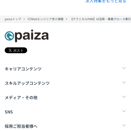
求人特集をもっと見る
paizaトップ
IT/Webエンジニア求人情報
【テクニカルPdM】AI活用・事業グロース
キャリアコンテンツ
転職・キャリア
未経験転職
新卒就活
スキルアップコンテンツ
学習
スキルチェック
マンガ・ゲーム
メディア・その他
Tech Team Journal
paiza times
note
SNS
X
Facebook
採用ご担当者様へ