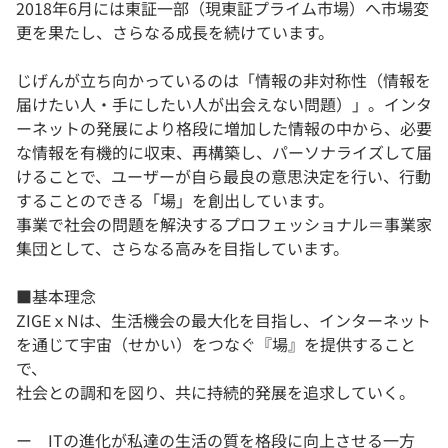
2018年6月には東証一部（現東証プライム市場）へ市場変
更を果たし、さらなる成長を続けています。
じげんが立ち向かっているのは「情報の非対称性（情報を
届けたい人・手にしたい人が出会えない問題）」。インタ
ーネットの発展により格段に増加した情報の中から、必要
な情報を有機的に収束、再構築し、パーソナライズして届
けることで、ユーザーが自ら最良の意思決定を行い、行動
することのできる「場」を創出しています。
事業で社会の問題を解決するプロフェッショナル＝事業家
集団として、さらなる高みを目指しています。
■基本理念
ZIGEｘNは、生活機会の最大化を目指し、インターネット
を通じて宇宙（せかい）をつなぐ『場』を提供すること
で、
社会との調和を図り、共に持続的発展を追求していく。
ー ITの進化が私達の生活の質を格段に向上させる一方