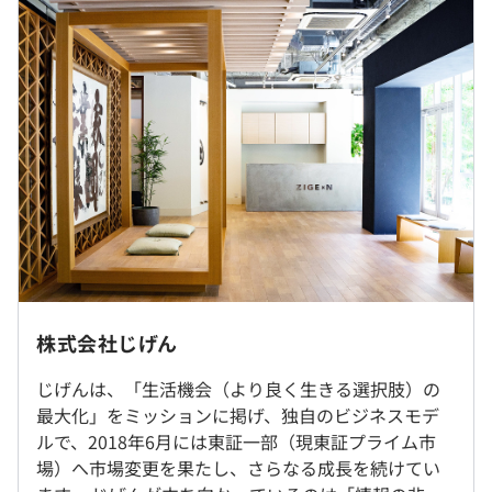
での一連の流れにかかわります。様々な業務を通してマル
月給：400,000円～625,000円
チに活躍できる人にステップアップが可能であり、エンジ
※固定残業手当（45時間分）：104,047円～162,573円を
ニアリングを強みとしつつ、技術サイドとビジネスサイド
含む。
のバランスを取りながらスキルを伸ばしていける環境で
※45時間を超過した時間外労働の残業手当は追加支給
す。
※採用時のポジションにより、試用期間終了後、
別途役職手当を支給する場合あり。
また、ベトナムに弊社子会社ZIGExN VeNturaがあり、弊
社グループのみに向けたオフショア開発を行っています。
上記はあくまで想定であり、ご経験・スキルを考慮して決
定期的にベトナムよりエンジニアが来日して日本の開発を
定いたします
学びながら数か月滞在するなど、VeNturaとの交流も活発
（給与改定年4回）
に行われております。
月8回まで在宅勤務可
株式会社じげん
就業場所の変更範囲
・「賃貸スモッカ」
（※
想定年収
は年収提示額を保証するものではありません）
じげんは、「生活機会（より良く生きる選択肢）の
＜雇入時＞
日本最大級の不動産賃貸住宅情報サービス
最大化」をミッションに掲げ、独自のビジネスモデ
東京本社（東京都港区虎ノ門3-4-8）及び労働者の自宅
ルで、2018年6月には東証一部（現東証プライム市
＜変更範囲＞
・「アルバイトEX」
場）へ市場変更を果たし、さらなる成長を続けてい
会社の定める場所（労働者の自宅を含む）
フレックスタイム制
アルバイトEXは、全国の主要アルバイト募集サイト掲載