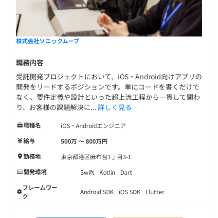
株式会社ソニックムーブ
職務内容
受託開発プロジェクトにおいて、iOS・Android向けアプリの
開発をリードするポジションです。単にコードを書くだけで
なく、要件定義や設計といった超上流工程から一貫して関わ
り、お客様の課題解決に...
詳しく見る
職種名
iOS・Androidエンジニア
給与
500万 〜 800万円
勤務地
東京都港区麻布台1丁目3-1
開発環境
Swift
Kotlin
Dart
フレームワー
Android SDK
iOS SDK
Flutter
ク