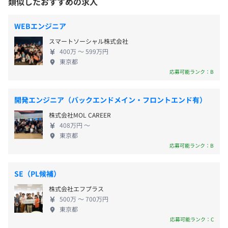
類似したおすすめの求人
・完全週休2日制（土・日）
ートフォンアプリの開発や提供をしています。また、
ムスビ)」】
東京メトロ 日比谷線 神谷町駅（駅直結）
・祝日
最先端技術の開発に携わることも可能です。自社サー
☆サービス概要はこちらにて、ご確認いただけます
東京メトロ 南北線 六本木一丁目駅 （駅直結）
WEBエンジニア
・GW
ビスで蓄積したノウハウやデータを活用し、お客さ
https://www.comsbi.com/
スマートソーシャル株式会社
・有給休暇
まの課題解決や新規事業のお手伝いをさせていただ
COMSBIはLINE公式アカウントにスマホアプリのような機
400万 〜 599万円
・年末年始休暇
いております。 【クラウドワークスグループに参
能を持たせるLINECRM・ミニアプリのプラットフォーム
東京都
・夏季休暇（5日間）
画】 2024年8月1日付で『クラウドワークスグループ
です。
応募可能ランク：B
・慶弔休暇
（東証グロース上場）』に参画いたしました。 満足
・特別休暇（2日間/入社後すぐに付与）
度の向上はもとより革新的なビジネスの創造に繋
上記の他に、Webサイト制作やアプリ開発、システム開
開発エンジニア（バックエンドメイン・フロントエンド有）
★年間休日128日（2025年度実績）
げ、さらなる成長を目指していきます。 【ソニック
発などにおける幅広い受託開発を行っています。自社サー
株式会社MOL CAREER
ムーブの特徴】 ・「ワンストップ開発」であらゆる
ビスの開発・運用で培ったノウハウを活用し、お客様の課
408万円 〜
相談に対応（強み） ・品質の高さが顧客の信頼を集
題解決や新規事業のお手伝いをさせていただきます。
東京都
め、案件は「紹介」で獲得 ・エンジニアも企画に携
応募可能ランク：B
・交通費全支給
わり、技術面からの提案も可能 ・業務に関する書籍
・英会話補助
の購入や勉強会など会社が支援 ・経営者との距離も
SE（PL候補）
・定期健康診断
近く、提案や相談がしやすいフラットな会社 ・気分
・書籍購入制度
株式会社エフプラス
・慶弔見舞金
転換を兼ねて外部での作業も◎服装、髪型も自由
・資格取得補助/セミナー受講支援
500万 〜 700万円
・書籍購入制度
・資格手当
東京都
・資格制度
・研修制度
応募可能ランク：C