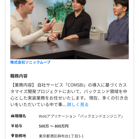
無期雇用
Docker、Terraform、AWS CloudFormation、Ansible、
Amazon ECS、Zabbix、Prometheus
試用期間3ヶ月（給与は本採用時と同額）
Elasticsearch、Amazon Kinesis
株式会社ソニックムーブ
職務内容
【業務内容】 自社サービス「COMSBI」の導入に基づくカス
タマイズ開発プロジェクトにおいて、バックエンド領域を中
心とした実装業務をお任せいたします。 現在、多くの引き合
・即戦力になれる方はプロジェクトのブレーンとなってご
いをいただいている中で事...
詳しく見る
活躍いただきます。
職種名
Webアプリケーション「バックエンドエンジニア」
・経験の浅い方は先輩社員と一緒に学びながら成長してい
ただきます。
給与
500万 〜 800万円
・服装・髪型も自由で、風通しの良い環境です。社内では
勤務地
東京都港区麻布台1丁目3-1