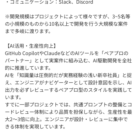
・コミュニケーション：Slack、Discord
※開発規模はプロジェクトによって様々ですが、3~5名等
の小規模のものから10名以上で開発を行う大規模な案件
まで多岐に渡ります。
【AI活用・生産性向上】
GitHub CopilotやClaudeなどのAIツールを「ペアプロの
パートナー」として実案件に組み込む、AI駆動開発を全社
的に推進しています。
AIを「知識量は圧倒的だが実務経験の浅い新卒社員」と捉
え、エンジニアがナビゲーターとして設計意図を示し、AI
出力を必ずレビューするペアプロ型のスタイルを実践して
います。
すでに一部プロジェクトでは、共通プロンプトの整備とコ
ードレビュー体制により品質を担保しながら、生産性を最
大2〜3倍に向上。エンジニアが設計・レビューに集中で
きる体制を実現しています。