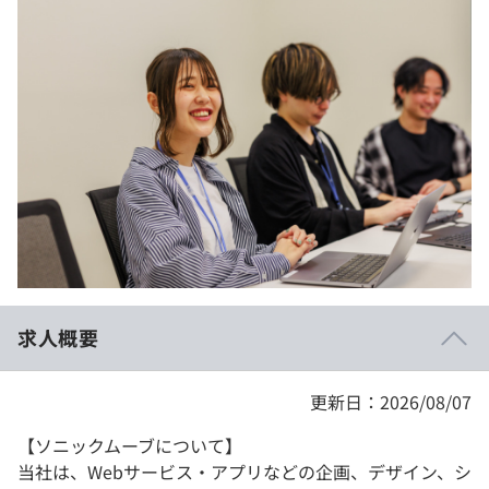
イベント・セミナー
paiza times
再チャレンジ結果一覧
リファレンス
インタビュー
note
就活成功ガイド
プラン
個人向けプラン
法人向けプラン
学校向けプラン
求人概要
契約内容・クーポン
更新日：2026/08/07
【ソニックムーブについて】
当社は、Webサービス・アプリなどの企画、デザイン、シ