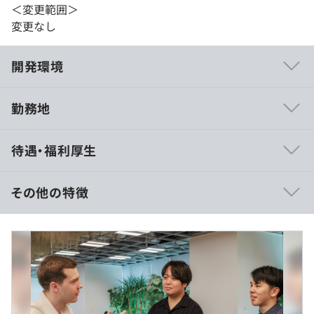
＜変更範囲＞
変更なし
開発環境
勤務地
◆自ら学ぶ意欲のある人にとって、大きく成長できる環境
待遇・福利厚生
です！
個性豊かなメンバーが、切磋琢磨しながら働いています。
ワンストップでサービスを提供しているので、自分自身が
その他の特徴
サービス開発の中でどこに携わっているのかをしっかり理
解でき、自分の仕事がどのような影響を及ぼすのかを実感
年俸額：500万円～800万円
しながら仕事に取り組むことができます。また、デザイナ
月給：416,667円～666,667円
ーやコンテンツ開発をおこなうメンバーに対して、インフ
＜内訳＞
ラやサーバについてレクチャーする講習会やグループごと
基本給：307,739円～492,382 円
に勉強会をおこなうなど、社員が自主的に勉強する姿もよ
固定残業（45H）：108,928円～174,285円
くみられます。