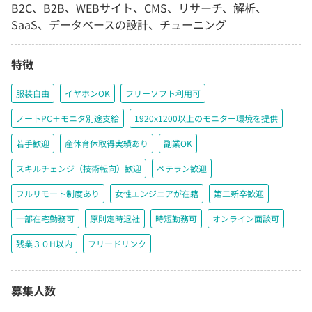
B2C、B2B、WEBサイト、CMS、リサーチ、解析、
SaaS、データベースの設計、チューニング
特徴
服装自由
イヤホンOK
フリーソフト利用可
ノートPC＋モニタ別途支給
1920x1200以上のモニター環境を提供
若手歓迎
産休育休取得実績あり
副業OK
スキルチェンジ（技術転向）歓迎
ベテラン歓迎
フルリモート制度あり
女性エンジニアが在籍
第二新卒歓迎
一部在宅勤務可
原則定時退社
時短勤務可
オンライン面談可
残業３０H以内
フリードリンク
募集人数