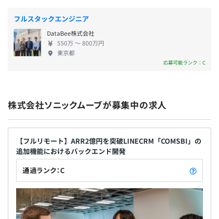
・資格取得補助制度
・メンター制度
・部活動制度
・社内勉強会の開催
フルスタックエンジニア
・企業型確定拠出年金制度あり
DataBee株式会社
550万 〜 800万円
東京都
Mac（M4）
応募可能ランク：C
業績賞与あり（年一回）
株式会社ソニックムーブが募集中の求人
オブジェクト指向、ウォーターフォール、アジャイル、ス
昇給査定年2回(4月・10月)
クラム、ペアプロ、テスト駆動開発、ドメイン駆動設計
【フルリモート】ARR2億円を突破LINECRM「COMSBI」の
追加機能におけるバックエンド開発
各種社会保険完備
通過ランク：C
※関東ITソフトウェア健康保険組合加入