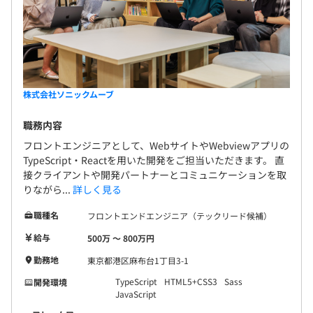
株式会社ソニックムーブ
職務内容
平均3名～5名で開発を行っております。
フロントエンジニアとして、WebサイトやWebviewアプリの
1プロジェクトの単位期間はおよそ3ヶ月くらいです。
TypeScript・Reactを用いた開発をご担当いただきます。 直
接クライアントや開発パートナーとコミュニケーションを取
りながら...
詳しく見る
職種名
フロントエンドエンジニア（テックリード候補）
給与
500万 〜 800万円
勤務地
東京都港区麻布台1丁目3-1
TypeScript
HTML5+CSS3
Sass
開発環境
JavaScript