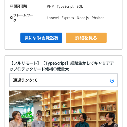
経営者やスタッフとの距離も近く、相談や提案のしやすい
開発環境
PHP
TypeScript
SQL
フラットな会社です。また、広いデスク、デュアルディス
プレイ等、開発環境にもこだわっており、必要な技術書は
フレームワー
Laravel
Express
Node.js
Phalcon
会社負担で購入することが可能です。
ク
・新しい技術やノウハウ、知識を社内のメンバーで共有し
ていく社風があります。
詳細を見る
気になる(会員登録)
年に2度”査定面談”を実施。当社独自の人事考課表やスキ
【フルリモート】【TypeScript】経験生かしてキャリアア
ルシートを用いて、多角評価をしています。
ップ◎テックリード候補◎裁量大
通過ランク：C
社員の約半数がエンジニアで構成されています。