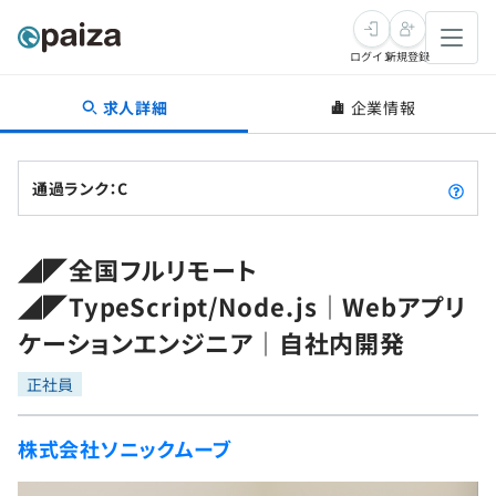
ログイン
新規登録
求人詳細
企業情報
転職・キャリア
未経験転職
求人検索
通過ランク：C
新卒就活
求人検索
インタビュー
◢◤全国フルリモート
学習
求人検索
インタビュー
転職成功ガイド
◢◤TypeScript/Node.js｜Webアプリ
本選考
スキルチェック
講座一覧
ケーションエンジニア｜自社内開発
転職成功ガイド
転職エージェント
ゲーム・マンガ
インターン
プログラミング言語
正社員
問題集
メディア
SQL
4択課題
株式会社ソニックムーブ
新卒エージェント
paizaとは？
Tech Team Journal
評価結果一覧
ナレッジ