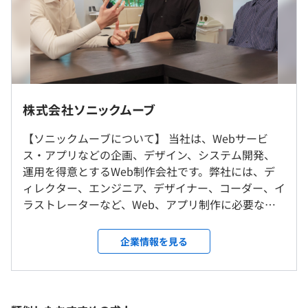
※委細面談の上決定いたします
◆あなたの希望するキャリアを尊重しています！
※業績賞与あり
マネジメントとスペシャリスト両方のポジションを用意し
※試用期間3ヶ月 （給与は本採用時と同額）
ており、進みたいキャリアによって最適な案件を割り振り
ます。たとえば、リードエンジニアに挑戦したいエンジニ
アには、プロジェクトマネジメントの経験を積んでもらう
などです。フロントエンドエンジニアからサーバサイドエ
株式会社ソニックムーブ
ンジニアとして活躍したい方には、勉強会の出席を提案し
（※
想定年収
は年収提示額を保証するものではありません）
就業場所の変更範囲
たり、チャレンジする機会を提供しています。月に1回は
【ソニックムーブについて】 当社は、Webサービ
＜雇入時＞
上長と壁打ちしたりキャリアについて相談できる機会が多
ス・アプリなどの企画、デザイン、システム開発、
東京本社、および自宅
いです。
運用を得意とするWeb制作会社です。弊社には、デ
＜変更範囲＞
10:00～19:00
ィレクター、エンジニア、デザイナー、コーダー、イ
変更なし
(コアタイム：11:00～15:00)
ラストレーターなど、Web、アプリ制作に必要な職
休憩時間：休憩60分 ※昼食時間は業務の都合により各々
種のメンバーが在籍しています。Webやアプリ制作
の自主性に任せています
受動喫煙防止措置に関する事項
のご相談をいただければ、“デザイン専門”や“プログ
【受託サービス｜案件例】
企業情報を見る
平均残業時間：平均10.1時間／月
敷地内禁煙（喫煙場所あり）
ラミング専門”など、さまざまなWeb制作会社を介す
☆主な開発・運用実績をこちらにて、ご確認いただけます
ことなく1社だけであらゆる相談に応じることが可能
https://sonicmoov.com/works/
です。さらに、受託案件だけでなく自社サービスとし
てアプリ開発をおこない、自社サービスとしてスマ
【LINECRM・ミニアプリプラットフォーム「COMSBI(コ