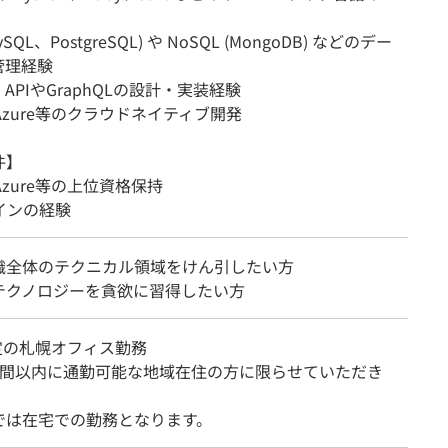
ySQL、PostgreSQL) や NoSQL (MongoDB) などのデー
管理経験
ul APIやGraphQLの設計・実装経験
Azure等のクラウドネイティブ開発
件】
Azure等の上位資格保持
インの経験
織全体のテクニカル領域をけん引したい方
テクノロジーを貪欲に習得したい方
定の札幌オフィス勤務
時間以内に通勤可能な地域在住の方に限らせていただき
では在宅での勤務となります。