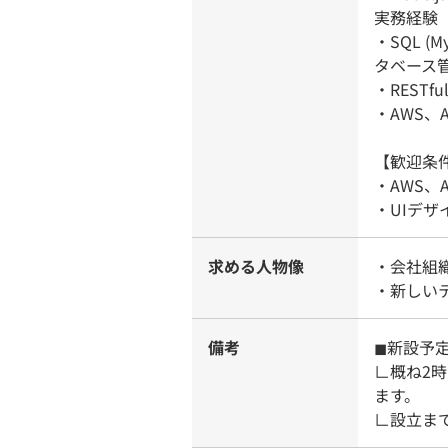
実務経験
・SQL (M
タベース
・RESTf
・AWS、
【歓迎条
・AWS、
・UIデザ
求める人物像
・会社組
・新しい
備考
◼︎新設予
∟概ね2
ます。
∟設立ま