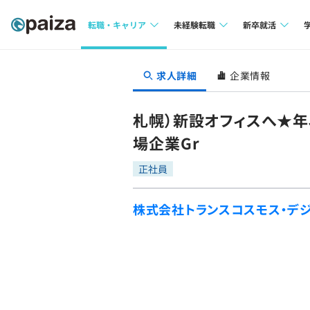
転職・キャリア
未経験転職
新卒就活
求人検索
求人検索
求人検索
求人詳細
企業情報
本選考
インタビュー
インタビュー
インターン
札幌）新設オフィスへ★年
転職成功ガイド
転職成功ガイド
場企業Gr
新卒エージェ
転職エージェント
正社員
イベント・セ
株式会社トランスコスモス・デジ
インタビュー
就活成功ガイ