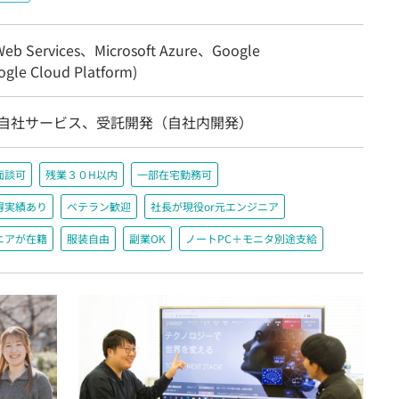
eb Services、Microsoft Azure、Google
gle Cloud Platform)
/自社サービス、受託開発（自社内開発）
面談可
残業３０H以内
一部在宅勤務可
得実績あり
ベテラン歓迎
社長が現役or元エンジニア
ニアが在籍
服装自由
副業OK
ノートPC＋モニタ別途支給