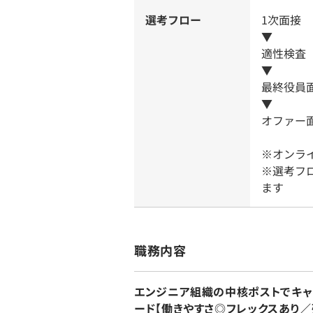
選考フロー
1次面接
▼
適性検査
▼
最終役員
▼
オファー
※オンラ
※選考フ
ます
職務内容
エンジニア組織の中核ポストでキャ
ード【働きやすさ◎フレックスあり／