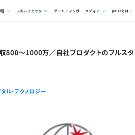
学習
スキルチェック
ゲーム・マンガ
メディア
paizaとは？
講座一覧
プログラミング言語
Tech Team Journal
問題集
SQL
paiza times
収800〜1000万／自社プロダクトのフルスタ
4択課題
評価結果一覧
note
ント
ナレッジ
再チャレンジ結果一覧
ミナー
リファレンス
タル・テクノロジー
プラン
ド
個人向けプラン
法人向けプラン
学校向けプラン