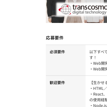
応募要件
必須要件
以下すべ
す！
・Web
・Web
歓迎要件
【生かせ
・HTML／
・React
の使用経
・Node.