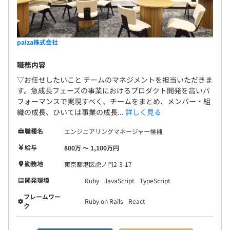
paiza株式会社
職務内容
▽お任せしたいこと チームのマネジメントを担当いただきま
す。急成長フェーズの事業におけるプロダクト開発を高いパ
フォーマンスで実現すべく、チームをまとめ、メンバー・組
織の成長、ひいては事業の成長...
詳しく見る
職種名
エンジニアリングマネージャー候補
給与
800万 〜 1,100万円
勤務地
東京都港区虎ノ門2-3-17
開発環境
Ruby
JavaScript
TypeScript
フレームワー
Ruby on Rails
React
ク