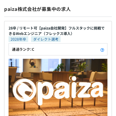
身雇用」や「年功序列」制度が過去のものになりつ
関東ITソフトウェア健康保険組合加入
paiza株式会社が募集中の求人
つあります。個のキャリア形成が重要な時代に、“個
健康保険・厚生年金加入、雇用保険・労災保険適用
の成長を加速する成長プラットフォーム” として、
「paiza」は、転職・就職・学習サービスが一体とな
って、ミッション・ビジョン実現に挑み続けていま
28卒 / リモート可【paiza自社開発】フルスタックに挑戦で
きるWebエンジニア（フレックス導入）
す。 ・多くのエンジニアにとって、paizaがプログラ
無期雇用
2028年卒
ダイレクト選考
ミングの原風景となる ・paizaを通じて優秀なエンジ
ニア、IT人材が次々と輩出される ・優秀なエンジニ
通過ランク：C
ア・IT人材が、日本で次世代のGAFAを立ち上げる
3カ月（試用期間中の労働条件に変更は無し）