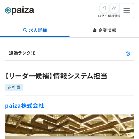
ログイン
新規登録
求人詳細
企業情報
転職・キャリア
未経験転職
求人検索
通過ランク：E
新卒就活
求人検索
インタビュー
【リーダー候補】情報システム担当
学習
求人検索
インタビュー
転職成功ガイド
正社員
本選考
スキルチェック
講座一覧
転職成功ガイド
転職エージェント
paiza株式会社
ゲーム・マンガ
インターン
プログラミング言語
問題集
メディア
SQL
4択課題
新卒エージェント
paizaとは？
Tech Team Journal
評価結果一覧
ナレッジ