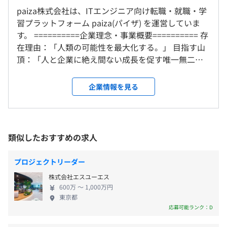
就業場所の変更範囲
導入に手を挙げたりでき、経営層や各部門長と直接対話で
paiza株式会社は、ITエンジニア向け転職・就職・学
＜雇入時＞
きる裁量のある環境です。
（※
想定年収
は年収提示額を保証するものではありません）
習プラットフォーム paiza(パイザ) を運営していま
東京本社
・組織拡大においてリーダーやマネジメントのポジション
す。 ==========企業理念・事業概要========== 存
＜変更範囲＞
が狙えます
在理由：「人類の可能性を最大化する。」 目指す山
なし
頂：「人と企業に絶え間ない成長を促す唯一無二の
・勤務形態：フレックスタイム制（コアタイムなし）
プラットフォーム」 日々の使命：「変化を起こす人
休憩時間：60分 ※昼食時間は業務の都合により各々の
受動喫煙防止措置に関する事項
材を増やし、企業の進化を加速させる。」 日本にお
企業情報を見る
自主性に任せています
・従業員に対する受動喫煙対策：あり
業務で必要な書籍は社費で購入可能。イベント、勉強会の
けるIT人材不足、生産性停滞という国家的課題に対
平均残業時間：平均25-30時間／月
屋内禁煙（屋外喫煙場所あり）
参加についても推奨しており、費用は会社負担です。
して、ITエンジニアと企業の成長プラットフォーム
特に、書籍の購入は、依頼したら翌日くらいには届くくら
「paiza」を通じた企業への採用支援とエンジニア育
いのスピード感です。
成の両面から解決しようとしております。 私たち
類似したおすすめの求人
問題作成時に得られた知見は、週次のミーティングで共有
は、ITエンジニアと企業の「成長」を支えるプラッ
・完全週休2日制（土・日）
東京メトロ日比谷線 虎ノ門ヒルズ駅 徒歩1分
しているので、業務全体が技術向上につながる仕組みにな
トフォームとして、以下の4つの主要サービスを展開
・祝日
プロジェクトリーダー
東京メトロ銀座線虎ノ門駅 徒歩4分
っています。
しています。 ・paiza転職：エンジニア向け転職支援
・年末年始休暇：12/29～1/4
株式会社エスユーエス
サービス ・paiza新卒：学生向け就職支援サービス
・下記リフレッシュ休暇：3日
600万 〜 1,000万円
・EN:TRY：未経験者向け転職支援サービス ・paiza
・慶弔特別慶弔休暇
東京都
ラーニング：プログラミング学習サービス 2013年に
応募可能ランク：D
・有給休暇（入社日に2日付与、入社3か月後に8日付与）
半期に一度の目標設定をベースに、目標達成の振り返り、
ローンチし、現在は累計85万会員を超える規模に成
・生理休暇
行動指針に照らし合わせた行動評価による評価を行ってお