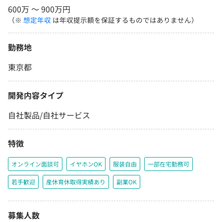
600万 〜 900万円
（※
想定年収
は年収提示額を保証するものではありません）
勤務地
東京都
開発内容タイプ
自社製品/自社サービス
特徴
オンライン面談可
イヤホンOK
服装自由
一部在宅勤務可
若手歓迎
産休育休取得実績あり
副業OK
募集人数