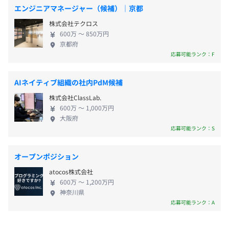
長。2020年のMBOを経て独立、第2創業期を迎えて
・産前産後休暇
エンジニアマネージャー（候補）｜京都
ります。
おり、IPOに向けて事業強化・組織強化を進めており
・育児・介護休業制度による休業期間
株式会社テクロス
ます。今後、エンジニアと企業双方の成長サイクルを
・子の看護休暇
600万 〜 850万円
強化するための新規事業にもチャレンジしていきま
京都府
す。 ========== paizaの挑戦 ========== 企業が抱
応募可能ランク：F
※年間休日124日（2025年実績）
面談時にご説明致します。
えるエンジニア採用の悩みに取り組んでいます。
「ITエンジニアの転職・就職といえばpaiza」となる
AIネイティブ組織の社内PdM候補
ために、以下の取り組みを直近で進めています。 ・
株式会社ClassLab.
ハイクラスエンジニアのキャリア支援に関する新規
・通勤交通費（全額支給）
600万 〜 1,000万円
事業 ・企業からのスカウト配信を促進することで、
・関東ITソフトウェア健康保険組合の保養施設/スポーツ
大阪府
市場価値をエンジニアが再認識し、市場の流動性を
応募可能ランク：S
施設など利用可
高める ・大企業やエンジニアの採用を加速させてい
・業務に必要な書籍は社費で購入可能
る成長企業の新規導入を促進することにより、エン
オープンポジション
ジニアの転職における選択肢を広げる ・これまで中
atocos株式会社
途メインの採用支援でしたが、大学や学校との連携
600万 〜 1,200万円
により、新卒学生に対しての支援・集客を加速
年2回
神奈川県
========== 事業を通じてpaizaがかなえたい世界
応募可能ランク：A
========== 現在は、個人の寿命が伸びる一方、企業
面談時にご説明致します。
寿命は短縮傾向にあり、これまで一般的だった「終