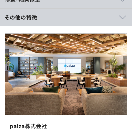
・macOS 120台、Windows 150台
・メール、オンラインストレージ、他: Google
Workspace(Business Plus)
その他の特徴
・IdP: Okta
・MDM: Jamf、Intune(EntraID)
≪想定年収内訳≫
・コミュニケーション: Slack、ZoomPhone、
月収12カ月分 + 業績賞与 年4回
Confluence、Jira
※業績賞与については業績・評価変動有
・他: Redash、バクラク、セキュリオ、ワスレナイ etc.
≪月収詳細≫
想定月収： 428,572円～642,859円
<月収内訳>
・「守り」の土台から「攻め」の領域まで幅広く裁量を持
基 本 給： 318,937円 〜 478,406円
てます。アカウント管理だけ、ヘルプデスクだけといった
固定残業代： 109,635円 〜 164,453円
縦割り業務ではないため、幅広い業務スキルが身に付きま
※月44時間の時間外勤務手当相当分。（超過分は別
す。
途支給）
・モダンなIT環境（クラウド中心）を扱えます(オンプレ
ミスのサーバーゼロ)
現在は、ハイブリッド勤務です。
・ルーティンだけでなく、自分から「もっとこうしたら良
paiza株式会社
くなるかも」と業務効率化の提案をしたり、新しいツール