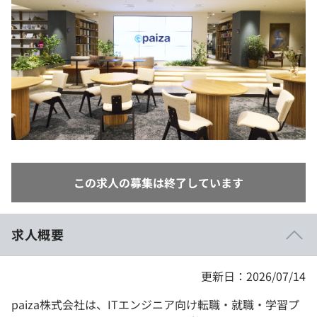
イベント・セミナー
paiza times
再チャレンジ結果一覧
リファレンス
インタビュー
note
就活成功ガイド
プラン
個人向けプラン
法人向けプラン
この求人の募集は終了しています
学校向けプラン
契約内容・クーポン
求人概要
更新日：2026/07/14
paiza株式会社は、ITエンジニア向け転職・就職・学習プ