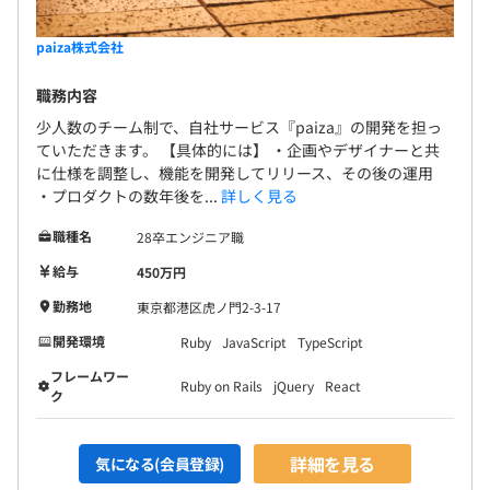
paiza株式会社
職務内容
少人数のチーム制で、自社サービス『paiza』の開発を担っ
ていただきます。 【具体的には】 ・企画やデザイナーと共
に仕様を調整し、機能を開発してリリース、その後の運用
・プロダクトの数年後を...
詳しく見る
職種名
28卒エンジニア職
給与
450万円
勤務地
東京都港区虎ノ門2-3-17
開発環境
Ruby
JavaScript
TypeScript
フレームワー
Ruby on Rails
jQuery
React
ク
詳細を見る
気になる(会員登録)