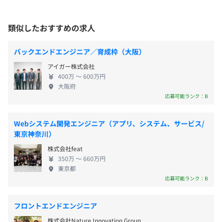
類似したおすすめの求人
【年間休日125日】
・完全週休2日制（土日祝）
・阪急・京都線「西院駅」より徒歩16分
・年次有給休暇（法定通り）
バックエンドエンジニア／育成枠（大阪）
・JR嵯峨野線「丹波口駅」より徒歩14分
・夏季休暇
アイガー株式会社
・年末年始休業（12月29日～1月3日）
400万 〜 600万円
・慶弔休暇
大阪府
応募可能ランク：B
・子の看護休暇、介護休暇、生理休暇
Webシステム開発エンジニア（アプリ、システム、サービス/
東京神奈川）
・交通費全額支給（定期代上限 50,000/月）
株式会社feat
・家賃補助：最大20,000円(京都オフィスより2km圏内)
350万 〜 660万円
東京都
応募可能ランク：B
フロントエンドエンジニア
査定年2回（6月・12月）
株式会社Nature Innovation Group