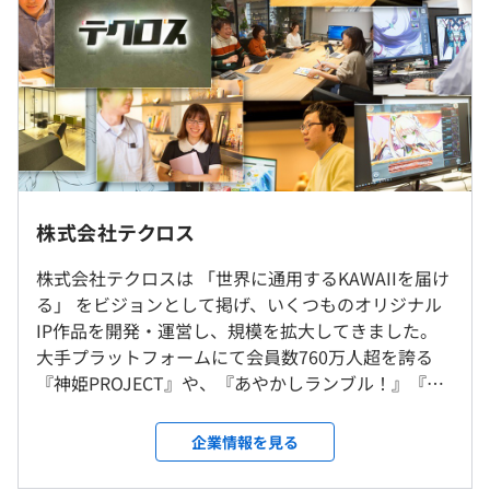
■固定残業：約 6万～ 12万円
https://kamihime.net/
※経験・能力を考慮の上、当社規定により決定いたしま
す。
・あやかしランブル！（累計登録者数：250万人以上）
https://ayarabu.jp/
・れじぇくろ！（累計登録者数：200万人以上）
https://www.legend-clover.net/
（※
想定年収
は年収提示額を保証するものではありません）
転勤はありません。
株式会社テクロス
就業場所の変更範囲
◆全社163名（2025年11月時点）
株式会社テクロスは 「世界に通用するKAWAIIを届け
＜雇入時＞
・時差出勤制 (始業 8:00～11:00から任意)
うち9割のメンバーが開発拠点である京都オフィスにて、
る」 をビジョンとして掲げ、いくつものオリジナル
京都オフィス
・実働8時間
ゲーム制作を担当しています。
IP作品を開発・運営し、規模を拡大してきました。
＜変更範囲＞
・休憩1時間
大手プラットフォームにて会員数760万人超を誇る
会社の定める場所（テレワーク場所を含む）
※雇用形態によって若干異なります
『神姫PROJECT』や、『あやかしランブル！』『れ
休憩時間：休憩60分 ※昼食時間は業務の都合により各々
じぇくろ！』などの人気タイトルを複数運営してお
の自主性に任せています
受動喫煙防止措置に関する事項
り、累計登録者1,100万人超のオリジナルIPのソーシ
企業情報を見る
平均残業時間：平均13時間／月※2025年度実績
従業員に対する受動喫煙対策：屋内禁煙（屋外に喫煙場設
ャルゲームを開発・制作・運用をおこなっているゲ
置）
ーム会社です。