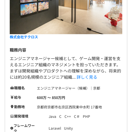
株式会社テクロス
職務内容
エンジニアマネージャー候補として、ゲーム開発・運営を支
えるエンジニア組織のマネジメントを担っていただきます。
まずは開発組織やプロダクトへの理解を深めながら、将来的
には約20名規模のエンジニア組織...
詳しく見る
職種名
エンジニアマネージャー（候補）｜京都
給与
600万 〜 850万円
勤務地
京都府京都市右京区西院東中水町 17番地
開発環境
Java
C
C++
C＃
PHP
フレームワー
Laravel
Unity
ク