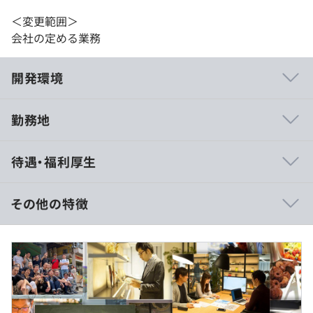
＜変更範囲＞
会社の定める業務
開発環境
勤務地
・自社開発のソーシャルゲームにおけるクライアントサイ
待遇・福利厚生
ドの最前線で活躍できる
・高い自由度と裁量権を持ってプロジェクトをリードでき
る
その他の特徴
・新しい技術を積極的に取り入れ、チャレンジする環境
■賃金形態：月給制
■賃金の決定方法：当社規定により決定
■月給：月給 35万円 〜 65万円（固定残業代30時間を含
む）
◆オリジナルIP紹介
■基本給：約 28万～ 52万円
・神姫PROJECT（累計登録者数：760万人以上）