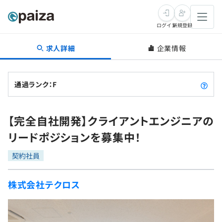
ログイン
新規登録
求人詳細
企業情報
転職・キャリア
未経験転職
求人検索
通過ランク：F
新卒就活
求人検索
インタビュー
【完全自社開発】クライアントエンジニアの
学習
求人検索
インタビュー
転職成功ガイド
リードポジションを募集中！
本選考
スキルチェック
講座一覧
転職成功ガイド
転職エージェント
契約社員
ゲーム・マンガ
インターン
プログラミング言語
問題集
株式会社テクロス
メディア
SQL
4択課題
新卒エージェント
paizaとは？
Tech Team Journal
評価結果一覧
ナレッジ