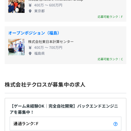
400万 〜 600万円
東京都
応募可能ランク：F
社会保険完備（健康保険・厚生年金加入・雇用保険・労災
保険）
オープンポジション（福島）
株式会社東日本計算センター
400万 〜 700万円
福島県
有期雇用
応募可能ランク：C
契約更新の有無・契約期間の定め
あり(期間の定めあり（原則6ヶ月契約） ※更新月（6月
株式会社テクロスが募集中の求人
末・12月末）があるため、入社月によって初回（または2
回目まで）の契約期間に3〜6ヶ月の端数調整があります。
以降は基本的に6ヶ月ごとの更新となります。)
【ゲーム未経験OK｜完全自社開発】バックエンドエンジニ
アを募集中！
契約更新の判断基準
・契約の更新は、契約期間満了時の業務量・勤務成績・態
通過ランク：F
度 ・能⼒ ・会社の経営状況 ・従事している業務の進捗状