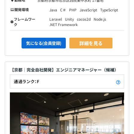
京都府京都市右京区西院東中水町 17番地
開発環境
Java
C＃
PHP
JavaScript
TypeScript
フレームワー
Laravel
Unity
cocos2d
Node.js
ク
.NET Framework
詳細を見る
気になる(会員登録)
【京都｜完全自社開発】エンジニアマネージャー（候補）
通過ランク：F