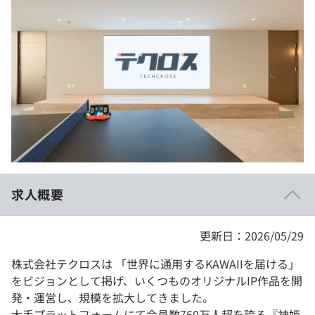
イベント・セミナー
paiza times
再チャレンジ結果一覧
リファレンス
インタビュー
note
就活成功ガイド
プラン
個人向けプラン
法人向けプラン
学校向けプラン
求人概要
契約内容・クーポン
更新日：2026/05/29
株式会社テクロスは 「世界に通用するKAWAIIを届ける」
をビジョンとして掲げ、いくつものオリジナルIP作品を開
発・運営し、規模を拡大してきました。
大手プラットフォームにて会員数760万人超を誇る『神姫