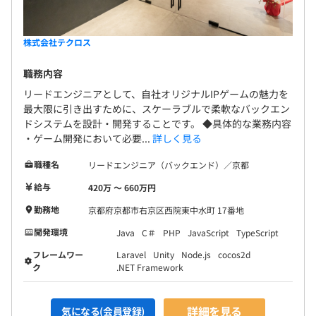
株式会社テクロス
職務内容
リードエンジニアとして、自社オリジナルIPゲームの魅力を
最大限に引き出すために、スケーラブルで柔軟なバックエン
ドシステムを設計・開発することです。 ◆具体的な業務内容
・ゲーム開発において必要...
詳しく見る
職種名
リードエンジニア（バックエンド）／京都
給与
420万 〜 660万円
勤務地
京都府京都市右京区西院東中水町 17番地
開発環境
Java
C＃
PHP
JavaScript
TypeScript
フレームワー
Laravel
Unity
Node.js
cocos2d
ク
.NET Framework
詳細を見る
気になる(会員登録)