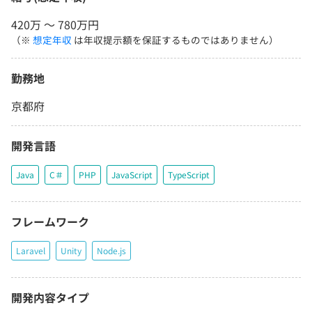
420万 〜 780万円
（※
想定年収
は年収提示額を保証するものではありません）
勤務地
京都府
開発言語
Java
C＃
PHP
JavaScript
TypeScript
フレームワーク
Laravel
Unity
Node.js
開発内容タイプ