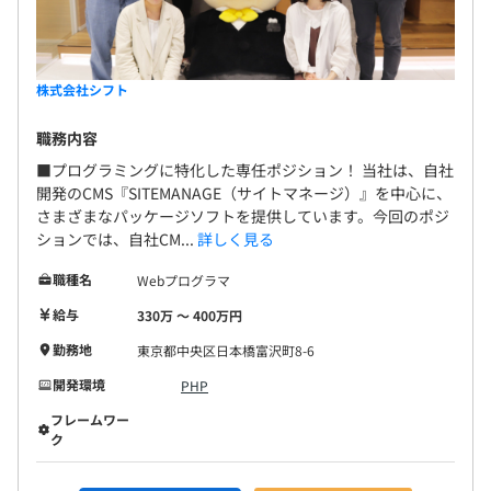
プロジェクトごとに選択
株式会社シフト
職務内容
■プログラミングに特化した専任ポジション！ 当社は、自社
開発のCMS『SITEMANAGE（サイトマネージ）』を中心に、
さまざまなパッケージソフトを提供しています。今回のポジ
ションでは、自社CM...
詳しく見る
職種名
Webプログラマ
給与
330万 〜 400万円
■新しく移転したオフィスは集中できる環境です！
勤務地
東京都中央区日本橋富沢町8-6
天井に設置されたスピーカーから、落ち着いたラジオの音
開発環境
PHP
が流れている快適な環境です。外線もならないので、集中
フレームワー
して業務に取り組めます。
ク
また、仕切り付きの広いデスクが配置されており、周囲と
目が合わないよう配慮されています。デュアルモニターや