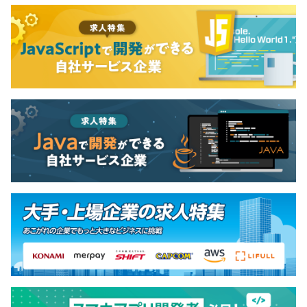
配属先となる制作部には、現在12名の社員が在籍してお
り、年齢層は20代後半から40代半ばまでと幅広くなって
います。プログラマは男性5名ですが、当社全体では女性
の割合が高く、女性管理職の登用実績も豊富です。
全員が中途入社であるため、新たに加わる方もすぐに馴染
める雰囲気が特徴です。職種を超えて和気あいあいとして
おり、休憩中や空き時間には雑談を楽しむ姿もよく見られ
ます。