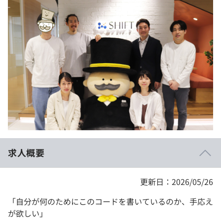
イベント・セミナー
paiza times
再チャレンジ結果一覧
リファレンス
インタビュー
note
就活成功ガイド
プラン
個人向けプラン
法人向けプラン
学校向けプラン
求人概要
契約内容・クーポン
更新日：2026/05/26
「自分が何のためにこのコードを書いているのか、手応え
が欲しい」