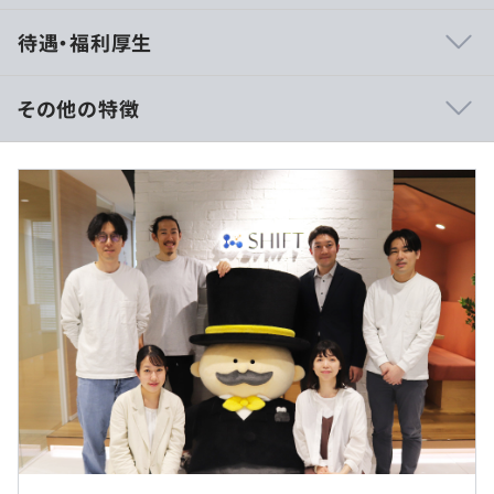
■残業は月平均20時間以内です！
待遇・福利厚生
自社サービスの開発をおこなっているため、納期までのス
ケジュールを自分で調整できます。
その他の特徴
■有給休暇が取得しやすい環境です！
業務との折り合いがつけば、連休も取得可能です。
■賃金形態：月給制
先日、土日と有休を絡めて4連休で沖縄旅行に行っている
■賃金の決定方法：当社規定により決定いたします
社員もいました。
■月給：約25万円～
年間休日も130日以上なので、プライベートの時間も大切
└基本給：約22万円
にしながら働ける環境です！
└職務手当3万円
★残業代は別途全額支給します
■エンジニアの意見を大切にしています！
当社では、オフィス環境や社内システムの改善に社員のア
イデアを積極的に取り入れています。実際に、コーヒーサ
ーバーの設置や社内システムの改善も、社員の声から生ま
れたものです。あなたの意見やアイデアも、ぜひ聞かせて
（※
想定年収
は年収提示額を保証するものではありません）
ください。ともに働きやすい環境をつくり上げましょう！