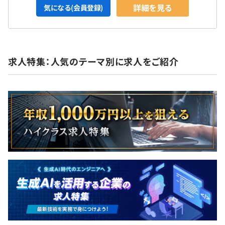
詳細を見る
高機能チェアが備えられており、業務効率を高める工夫が
気になる(会員登録)
施されています。各自が集中して静かに業務を進めていま
すが、決して「声をかけにくい…」と感じるような空気で
はなく、気軽にコミュニケーションが取れる職場ですの
で、ご安心ください。
求人特集：人気のテーマ別に求人をご紹介
■頑張りしだいでどんどん年収UP！
各リーダーは「コードの正確さとスピード」を重視して評
価します。また、空き時間に他のメンバーをサポートした
際も、その貢献をしっかりと評価します。努力が確実に認
められ、成果や成長に応じて昇給がおこなわれます。さら
に、各種手当も充実しており、1年で年収が100万円近く
アップした社員もいます。