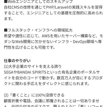
■Webエンジニアとしてのスキルアップ
自社CMSの改修を通じてPHP/Laravelの実践スキルを習得
することで、エンジニアとしての基礎を圧倒的に高められ
ます。
■フルスタック・インフラへの領域拡大
希望や適性に応じて、AWSを用いたサーバー構築など、モ
ダンなWeb開発に欠かせないインフラ・DevOps領域へ専
門性を広げることも可能です。
仕事のやりがい
(1)大手企業のサイトを支える誇り
SEGAやBANDAI SPIRITSといった有名企業のポータルサ
イトを自分のコードで動かす。数百万人が目にするプロダ
クトに関わる手応えをダイレクトに感じられます。
(2)「書くこと」に100％没頭できる
顧客折衝や電話、会議に邪魔されることは一切ありませ
ん。仕切り付きのデスクで、職人のように「美しいコード