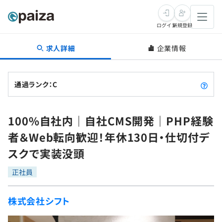
ログイン
新規登録
求人詳細
企業情報
転職・キャリア
未経験転職
求人検索
通過ランク：C
新卒就活
求人検索
インタビュー
100%自社内｜自社CMS開発｜PHP経験
学習
求人検索
インタビュー
転職成功ガイド
者＆Web転向歓迎！年休130日・仕切付デ
本選考
スキルチェック
講座一覧
スクで実装没頭
転職成功ガイド
転職エージェント
ゲーム・マンガ
インターン
プログラミング言語
正社員
問題集
メディア
SQL
4択課題
株式会社シフト
新卒エージェント
paizaとは？
Tech Team Journal
評価結果一覧
ナレッジ