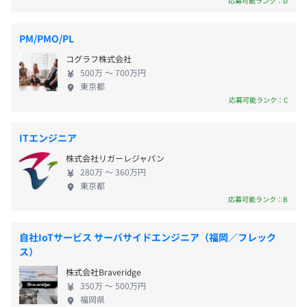
応募可能ランク：D
■慶弔休暇（試用期間終了後から）
業種：携帯電話、PC、スマートデバイス、家庭用ゲーム
■東京メトロ日比谷線・都営浅草線「人形町駅」より徒歩
デルの情報サイトなど、多様な案件に携わることで、
■特別休暇
機向けゲーム関連コンテンツの企画・開発・販売
5分
常に新たな知識を吸収しながら仕事に没頭できる環
■誕生日休暇（試用期間終了後から）
従業員規模：3,155名
■都営新宿線「馬喰横山駅」より徒歩5分
PM/PMO/PL
境です。 こちらのお仕事は、自分の裁量で仕事を進
事例：社内確認用の専用プレビュー環境の開発をしまし
■都営浅草線「東日本橋駅」より徒歩5分
コグラフ株式会社
めたい方・自由度の高い働き方を希望する方には最
た。
■東京メトロ日比谷線「小伝馬町駅」より徒歩8分
500万 〜 700万円
適です。自分で納期を逆算し、1日の業務量を計画的
東京都
プロジェクト：製品情報ポータルサイト
に進める自己管理能力が必要になりますが、納期に
応募可能ランク：C
■時間外手当
間に合えば、進め方は自分で決めることができます。
■技術手当
■旭化成株式会社 様
また、すべて自社内での開発となるため、腰を据え
■役職手当
業種：化学、繊維、半導体・電子・電気機器、薬品、医療
ITエンジニア
てプログラミングに集中したい方にピッタリです。
■交通費全額支給（社内規程に準ずる）
用機器・医療関連
株式会社リガーレジャパン
【エンジニアが当社で働く魅力】 ■100％自社内開
従業員規模：49,295名
280万 〜 360万円
発でプログラミングに没頭できる環境 100%自社内開
事例：競合会社に情報が開示されないようにドメイン単位
東京都
発で、客先常駐なし。 分業制だから、顧客折衝も一
応募可能ランク：B
で情報の表示範囲の制御ができるように対応しました。
切なし。 設計も固まっていて、度重なる仕様変更な
プロジェクト：会員・製品ポータルサイト
■賞与：年2回（7月・12月 ※昨年度実績1.5カ月分）
し。 プロジェクト毎のメンバー変更も起こらないた
■秋季賞与：年1回（8年連続で支給実績あり）
自社IoTサービス サーバサイドエンジニア（福岡／フレック
め人間関係のリセットがなく安心して働くことが可
ス）
■株式会社壽屋 様
能です。 周囲と目が合わないようデスクは仕切りで
業種：ホビー関連品の企画・製造・販売など
株式会社Braveridge
囲われていたり、 モニターも2枚使える等エンジニア
従業員規模：100〜499名
350万 〜 500万円
が働きやすい環境を提供しております。 ■35年の歴
福岡県
事例：SEO面も考慮した上で前面リニューアルしたこと
昇給：年1回（4月）