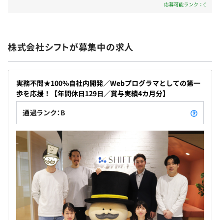
史が培った豊富なノウハウを活かした高度な開発経
応募可能ランク：C
で、検索順位がアップし、英語サイトは1.2倍のPV数を獲
験 1989年創業の当社は、IT業界の老舗企業として、
得しました。
数千を超えるWebサイトやシステムを開発してきた
プロジェクト：ポータルサイト
実績があります。エンジニアとして当社で働くこと
社会保険完備（健康保険・厚生年金加入・雇用保険・労災
株式会社シフトが募集中の求人
で、こうした長年の経験に基づくノウハウを直接学
保険）
べます。たとえば、他社では対応が難しいとされた複
関東ITソフトウェア健康保険組合加入
雑な要件や、独自の技術が求められるプロジェクト
■資格取得支援が充実しています！
実務不問★100%自社内開発／Webプログラマとしての第一
でも、当社のエンジニアは過去の成功事例や蓄積さ
当社では、社員の成長を全力でサポートしています。書籍
歩を応援！【年間休日129日／賞与実績4カ月分】
れた知識を活用しながら柔軟に対応できるため、プ
やセミナーの費用は全額会社が負担し、資格受験費用も合
ロフェッショナルとしてのスキルを大きく向上でき
通過ランク：B
格するまで毎回支給します。あなたのスキルアップをしっ
無期雇用
ます。
かりとバックアップしますので、安心してチャレンジして
ください。
メイン機はWindowsになります。