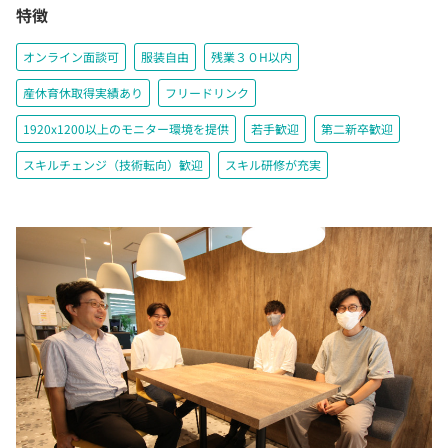
特徴
オンライン面談可
服装自由
残業３０H以内
産休育休取得実績あり
フリードリンク
1920x1200以上のモニター環境を提供
若手歓迎
第二新卒歓迎
スキルチェンジ（技術転向）歓迎
スキル研修が充実