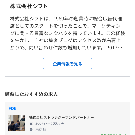
■新しく移転したばかりのキレイなオフィスです！
株式会社シフト
9：30〜18：00（実働7.5時間）
当社のオフィスは2024年4月に移転したばかりで、快適な
休憩時間：12:00〜13:00（60分）
【導入事例】
環境が整っています。アクセスも便利で、駅近5分の好立
株式会社シフトは、1989年の創業時に総合広告代理
平均残業時間：平均20時間以内／月
■株式会社BANDAI SPIRITS 様
地です。
店としてのスタートを切ったことで、マーケティン
業種：ゲーム・玩具・アミューズメント製品
※転勤なし／自社内開発のため、基本的に外出はありませ
グに関する豊富なノウハウを持っています。この経験
従業員規模：694名
ん。
を生かし、自社の集客ブログはアクセス数が右肩上
事例：CMS導入により更新費の大幅削減を実現し、リニ
がりで、問い合わせ件数も増加しています。 2017年
【年間休日130日以上】
ューアル後3ヶ月でPV数が約1.5倍に増加しました。
には新たにマーケティング部を設立し、マーケティ
就業場所の変更範囲
★ちょっと長めの季節休暇あり！
プロジェクト：ポータルサイト
ング支援サービス『MoW』を展開。さらに、独自の
＜雇入時＞
企業情報を見る
■完全週休2日制 (土日休み)
CMS『SITEMANAGE』は操作性の高さから多くの企
東京支社
■祝日
■タカラスタンダード株式会社 様
業で導入されており、大手企業にも採用されていま
＜変更範囲＞
■年末年始
業種：ゲーム・玩具・アミューズメント製品、従業員総合
す。こうした強みを背景に、創業から30年以上経っ
会社の定める場所
■夏季休暇
住宅設備機器の製造・販売
た現在でも、前年比130%以上の売上増加を達成し、
類似したおすすめの求人
■有給休暇⇒入社半年後10日間付与
従業員規模：6,616名
安定した成長を続けています。 今回はプログラミン
■産前・産後・育児休暇⇒取得・復帰実績あり
受動喫煙防止措置に関する事項
事例：全国のショールームスタッフが展示品情報の登録を
グに特化したポジションを募集中！案件ごとに機能
■生理休暇（無給）
敷地内禁煙／屋内禁煙
FDE
可能にしました。
やデザインが異なるため、毎回新しいチャレンジが
■生理休暇（有給）
プロジェクト：BtoB展示品紹介サイト
株式会社ストラテジーアンドパートナー
あり、常に新鮮な気持ちで仕事に取り組むことが可
⇒法律で定められている無給の生理休暇とは別に、年に3
500万 〜 700万円
能です。たとえば、大手企業の製品カタログサイトや
日有給扱いで休めます。（試用期間終了後から）
東京都
■株式会社セガ 様
映画紹介ポータルサイト、人気キャラクタープラモ