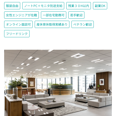
服装自由
ノートPC＋モニタ別途支給
残業３０H以内
副業OK
女性エンジニアが在籍
一部在宅勤務可
若手歓迎
オンライン面談可
産休育休取得実績あり
ベテラン歓迎
フリードリンク