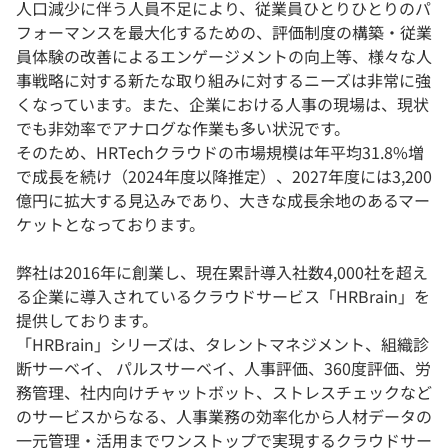
人口減少に伴う人員不足により、従業員ひとりひとりのパ
フォーマンスを最大化するための、評価制度の構築・従業
員体験の改善によるエンゲージメントの向上等、様々な人
事戦略に対する新たな取り組みに対するニーズは非常に強
くなっています。また、企業における人事の現場は、現状
でも非効率でアナログな作業も多い状況です。
そのため、HRTechクラウドの市場規模は年平均31.8%増
で成長を続け（2024年度以降推定）、2027年度には3,200
億円に拡大する見込みであり、大きな成長余地のあるマー
ケットとなっております。
弊社は2016年に創業し、現在累計導入社数4,000社を超え
る企業に導入されているクラウドサービス「HRBrain」を
提供しております。
「HRBrain」シリーズは、タレントマネジメント、組織診
断サーベイ、 パルスサーベイ、人事評価、360度評価、労
務管理、社内向けチャットボット、ストレスチェックなど
のサービスからなる、人事業務の効率化から人材データの
一元管理・活用までワンストップで実現するクラウドサー