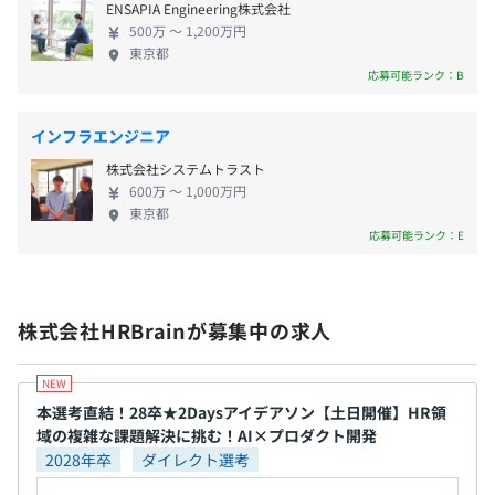
・エスプレッソマシン導入（従業員特別価格で購入可）
ENSAPIA Engineering株式会社
のプロダクトを今後も積極的にリリースする予定で
・社長のおごり自販機
500万 〜 1,200万円
す。現在あるプロダクトも、毎年のように増やしてい
・オフィスコンビニ
スクラム
東京都
きたいと思っております。 将来的にはHR領域に留ま
応募可能ランク：B
・確定拠出年金制度
らない複数のドメインでSaaSを連続的に展開してい
きたいと考えています。 人材管理の活用は「成長」
インフラエンジニア
のためにある。一人ひとりが目的・目標を持ち、上
株式会社システムトラスト
司や同僚と調和を取った上で、いきいきと仕事に臨
昇給査定年1回(4月)
600万 〜 1,000万円
み、正当な評価を会社から受けられることで人生が
東京都
より楽しくなる。私たちはサービスを通して、その
応募可能ランク：E
ような世の中の実現を目指しています。 現在、事業
・成果目標＆バリュー目標をそれぞれ半期ごとに目標設
成長を加速させる為の人員強化として複数名の募集
社会保険完備（健康保険・厚生年金加入・雇用保険・労災
定。
をさせていただきます。 『事業と一緒に自身も成長
保険）
目標設定は開発チームであれば、各プロダクトの
株式会社HRBrainが募集中の求人
したい』『成長環境に身を置いて仕事がしたい』と
関東ITソフトウェア健康保険組合加入
PdM&PjM&TLと相談の元で策定。
いった方の応募を心よりお待ちしております。
・3ヶ月ごとに振り返り1on1を実施。半期ごとに評価査定
を行い、年1回(4月)に昇給査定を実施。3ヶ月の振り返り
本選考直結！28卒★2Daysアイデアソン【土日開催】HR領
1on1のタイミングで目線をすり合わせることで評価期の
域の複雑な課題解決に挑む！AI×プロダクト開発
サプライズを防止しております。
無期雇用
2028年卒
ダイレクト選考