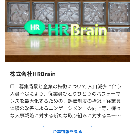
◆アプリビルダー『HRBrain WorkSuite』
円）
100社100通りの運用を実現。
※固定残業時間を超える時間外労働、休日労働及び深夜労
始めやすいテンプレートと変幻自在なシステムにより、自
働に対しては別途割増給与支給
社の社員に寄り添ったシステムを構築。
※ご経験・スキルを考慮し、マネージャー、もしくはセキ
ュリティスペシャリストとしての採用の場合は、上限
◆従業員エクスペリエンスクラウド『HRBrain EX
1,800万円まで検討可能です
Intelligence』
従業員エクスペリエンスをデザインし、ひとりひとりが躍
動する組織へ。
組織と個人の課題を見える化し、個別最適化された施策実
株式会社HRBrain
行を実現。
（※
想定年収
は年収提示額を保証するものではありません）
就業場所の変更範囲
❐ 募集背景と企業の特徴について 人口減少に伴う
＜雇入時＞
◆従業員エクスペリエンスクラウド『パルスサーベイ』
人員不足により、従業員ひとりひとりのパフォーマ
東京本社、および自宅
従業員と組織課題の可視化から、解決策の実行と持続的な
ンスを最大化するための、評価制度の構築・従業員
＜変更範囲＞
フレックスタイム制（コアタイム 11:00-16:00）
改善をサポート。
体験の改善によるエンゲージメントの向上等、様々
会社の定める場所（テレワークを行う場所を含む）
休憩時間：休憩時間：1時間自由取得
な人事戦略に対する新たな取り組みに対するニーズ
平均残業時間：平均10-20時間/月
◆従業員エクスペリエンスクラウド『ストレスチェック』
は非常に強くなっています。また、企業における人事
メンタルヘルス不調の早期発見・予防をサポート。
受動喫煙防止措置に関する事項
の現場は、現状でも非効率でアナログな作業も多い
企業情報を見る
従業員の健康経営を実現
屋内の受動喫煙対策：屋内原則禁煙（喫煙室あり）