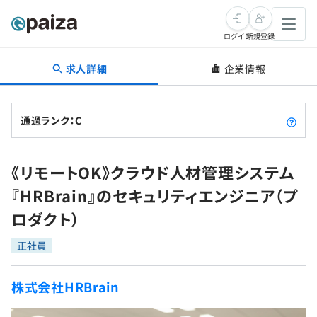
ログイン
新規登録
求人詳細
企業情報
転職・キャリア
未経験転職
求人検索
通過ランク：C
新卒就活
求人検索
インタビュー
《リモートOK》クラウド人材管理システム
学習
求人検索
インタビュー
転職成功ガイド
『HRBrain』のセキュリティエンジニア（プ
本選考
スキルチェック
講座一覧
ロダクト）
転職成功ガイド
転職エージェント
ゲーム・マンガ
インターン
プログラミング言語
正社員
問題集
メディア
SQL
4択課題
株式会社HRBrain
新卒エージェント
paizaとは？
Tech Team Journal
評価結果一覧
ナレッジ