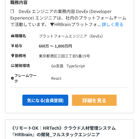
職務内容
❐ DevEx エンジニアの業務内容 DevEx (Developer
Experience) エンジニアは、社内のプラットフォームチーム
で活動しています。 ▼HRBrainプラットフォ...
詳しく見る
職種名
プラットフォームエンジニア（DevEx）
給与
600万 〜 1,800万円
勤務地
東京都港区三田三丁目5番19号
開発環境
Go言語
TypeScript
フレームワー
React
ク
詳細を見る
気になる(会員登録)
《リモートOK｜HRTech》クラウド人材管理システム
『HRBrain』の開発_フルスタックエンジニア