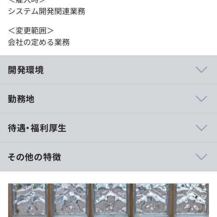
システム開発関連業務
＜変更範囲＞
会社の定める業務
開発環境
勤務地
◆タレントマネジメントクラウド『HRBrain』
待遇・福利厚生
人事評価から人材データの管理・活用までワンストップで
実現。
戦略的な人事の意思決定を支えるクラウドサービス。
その他の特徴
◆スキル管理クラウド『HRBrainスキル管理』
月給625,000円〜1,042,000円
従業員のスキルを定量的に把握。
（内訳）
スキル定義から、一人ひとりの最適な育成をサポート。
１ 基本給 （458,580円〜764,544円）
２ 固定残業手当 （45時間分相当 166,420円〜277,456