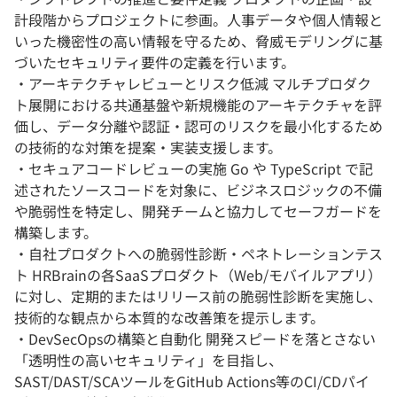
計段階からプロジェクトに参画。人事データや個人情報と
いった機密性の高い情報を守るため、脅威モデリングに基
づいたセキュリティ要件の定義を行います。
・アーキテクチャレビューとリスク低減 マルチプロダク
ト展開における共通基盤や新規機能のアーキテクチャを評
価し、データ分離や認証・認可のリスクを最小化するため
の技術的な対策を提案・実装支援します。
・セキュアコードレビューの実施 Go や TypeScript で記
述されたソースコードを対象に、ビジネスロジックの不備
や脆弱性を特定し、開発チームと協力してセーフガードを
構築します。
・自社プロダクトへの脆弱性診断・ペネトレーションテス
ト HRBrainの各SaaSプロダクト（Web/モバイルアプリ）
に対し、定期的またはリリース前の脆弱性診断を実施し、
技術的な観点から本質的な改善策を提示します。
・DevSecOpsの構築と自動化 開発スピードを落とさない
「透明性の高いセキュリティ」を目指し、
SAST/DAST/SCAツールをGitHub Actions等のCI/CDパイ