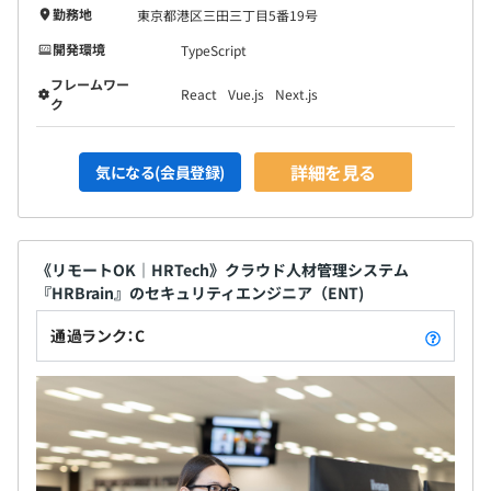
勤務地
東京都港区三田三丁目5番19号
開発環境
TypeScript
フレームワー
React
Vue.js
Next.js
ク
詳細を見る
気になる(会員登録)
《リモートOK｜HRTech》クラウド人材管理システム
『HRBrain』のセキュリティエンジニア（ENT)
通過ランク：C