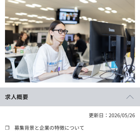
イベント・セミナー
paiza times
再チャレンジ結果一覧
リファレンス
インタビュー
note
就活成功ガイド
プラン
個人向けプラン
法人向けプラン
学校向けプラン
求人概要
契約内容・クーポン
更新日：2026/05/26
❐ 募集背景と企業の特徴について