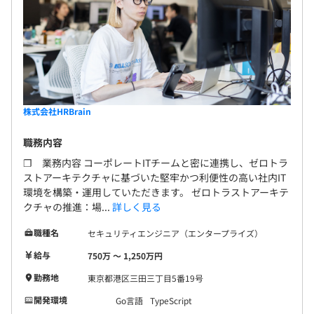
株式会社HRBrain
職務内容
❐ 業務内容 コーポレートITチームと密に連携し、ゼロトラ
ストアーキテクチャに基づいた堅牢かつ利便性の高い社内IT
環境を構築・運用していただきます。 ゼロトラストアーキテ
クチャの推進：場...
詳しく見る
職種名
セキュリティエンジニア（エンタープライズ）
給与
750万 〜 1,250万円
勤務地
東京都港区三田三丁目5番19号
開発環境
Go言語
TypeScript