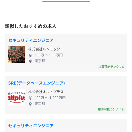
状況です。 そのため、HRTechクラウドの市場規模は
年平均31.8%増で成長を続け（2024年度以降推
・土日祝日休み
◆人事評価クラウド『HRBrain人事評価』
定）、2027年度には3,200億円に拡大する見込みであ
・有給休暇（入社時付与）
人事評価を最もカンタン・シンプルに。
り、大きな成長余地のあるマーケットとなっており
類似したおすすめの求人
・夏季休暇
評価運用の効率化からデータ活用まで実現。
ます。 弊社は2016年に創業し、現在累計導入社数
・年末年始休暇
4,000社を超える企業に導入されているクラウドサー
・慶弔休暇
◆人事評価クラウド『360度評価』
セキュリティエンジニア
ビス「HRBrain」を提供しております。 「HRBrain」
・産休・育休
従業員を多角的見て平等なに評価を実現。
株式会社ハンモック
シリーズは、タレントマネジメント、組織診断サー
・子の看護等休暇
評価運用の効率化からデータ活用し人材育成をサポート。
600万 〜 900万円
ベイ、 パルスサーベイ、人事評価、360度評価、労
東京都
務管理、社内向けチャットボット、ストレスチェッ
応募可能ランク：C
◆労務管理クラウド『HRBrain労務管理』
クなどのサービスからなる、人事業務の効率化から
入退社手続きや雇用契約をカンタン・シンプルに。
人材データの一元管理・活用までワンストップで実
年末調整やマイナンバー管理・各種電子申請にも対応可
・技術書購入サポート
SRE(データベースエンジニア)
現するクラウドサービスです。 これまで累計資金調
能。
・勉強会/イベントサポート
株式会社オルトプラス
達額46億円（借り入れ含む）を達成しており、2023
・交通費支給
400万 〜 1,200万円
年11月には、北欧スウェーデンを本拠とするプライ
◆AIチャットボット
・社会保険完備（健康保険、厚生年金、介護保険、雇用保
東京都
ベートエクイティ（PE）ファンド大手のEQT様が当
応募可能ランク：B
社内問い合わせ対応をAIで自動化。
険）
社に資本参画することとなりました。 マルチプロダ
バックオフィス業務の効率化を実現。
・歓迎ランチ
クト戦略を掲げており、人事DXのさらなる促進・人
・フリードリンク（ウォーターサーバー/お茶/スープ等）
セキュリティエンジニア
的資本経営やESG経営などに対して貢献していくため