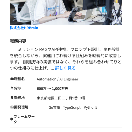
株式会社HRBrain
職務内容
❐ ミッション RAGやAPI連携、プロンプト設計、業務設計
を統合しながら、実運用され続ける仕組みを継続的に改善し
ます。 個別技術の実装ではなく、それらを組み合わせてひと
つの仕組みに仕上げ、...
詳しく見る
職種名
Automation / AI Engineer
給与
600万 〜 1,000万円
勤務地
東京都港区三田三丁目5番19号
開発環境
Go言語
TypeScript
Python2
フレームワー
ク