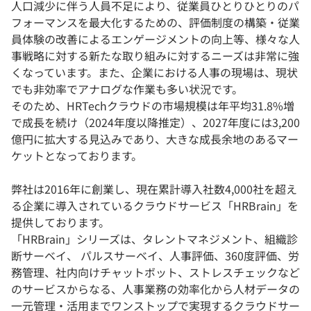
人口減少に伴う人員不足により、従業員ひとりひとりのパ
フォーマンスを最大化するための、評価制度の構築・従業
員体験の改善によるエンゲージメントの向上等、様々な人
事戦略に対する新たな取り組みに対するニーズは非常に強
くなっています。また、企業における人事の現場は、現状
でも非効率でアナログな作業も多い状況です。
そのため、HRTechクラウドの市場規模は年平均31.8%増
で成長を続け（2024年度以降推定）、2027年度には3,200
億円に拡大する見込みであり、大きな成長余地のあるマー
ケットとなっております。
弊社は2016年に創業し、現在累計導入社数4,000社を超え
る企業に導入されているクラウドサービス「HRBrain」を
提供しております。
「HRBrain」シリーズは、タレントマネジメント、組織診
断サーベイ、 パルスサーベイ、人事評価、360度評価、労
務管理、社内向けチャットボット、ストレスチェックなど
のサービスからなる、人事業務の効率化から人材データの
一元管理・活用までワンストップで実現するクラウドサー