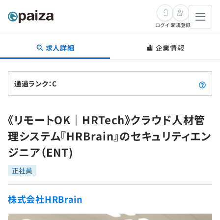
ログイン
新規登録
求人詳細
企業情報
転職・キャリア
未経験転職
求人検索
通過ランク：C
新卒就活
求人検索
インタビュー
《リモートOK｜HRTech》クラウド人材管
学習
求人検索
インタビュー
転職成功ガイド
理システム『HRBrain』のセキュリティエン
本選考
スキルチェック
講座一覧
ジニア（ENT)
転職成功ガイド
転職エージェント
ゲーム・マンガ
インターン
プログラミング言語
正社員
問題集
メディア
SQL
4択課題
株式会社HRBrain
新卒エージェント
paizaとは？
Tech Team Journal
評価結果一覧
ナレッジ