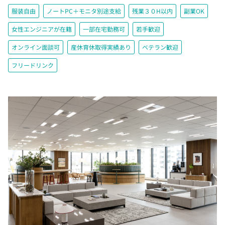
服装自由
ノートPC＋モニタ別途支給
残業３０H以内
副業OK
女性エンジニアが在籍
一部在宅勤務可
若手歓迎
オンライン面談可
産休育休取得実績あり
ベテラン歓迎
フリードリンク