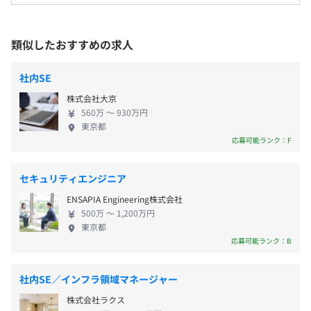
年平均31.8%増で成長を続け（2024年度以降推
・土日祝日休み
◆人事評価クラウド『HRBrain人事評価』
定）、2027年度には3,200億円に拡大する見込みであ
・有給休暇（入社時付与）
人事評価を最もカンタン・シンプルに。
り、大きな成長余地のあるマーケットとなっており
類似したおすすめの求人
・夏季休暇
評価運用の効率化からデータ活用まで実現。
ます。 弊社は2016年に創業し、現在累計導入社数
・年末年始休暇
4,000社を超える企業に導入されているクラウドサー
・慶弔休暇
◆人事評価クラウド『360度評価』
社内SE
ビス「HRBrain」を提供しております。 「HRBrain」
・産休・育休
従業員を多角的見て平等なに評価を実現。
株式会社大京
シリーズは、タレントマネジメント、組織診断サー
・子の看護等休暇
評価運用の効率化からデータ活用し人材育成をサポート。
560万 〜 930万円
ベイ、 パルスサーベイ、人事評価、360度評価、労
東京都
務管理、社内向けチャットボット、ストレスチェッ
応募可能ランク：F
◆労務管理クラウド『HRBrain労務管理』
クなどのサービスからなる、人事業務の効率化から
入退社手続きや雇用契約をカンタン・シンプルに。
人材データの一元管理・活用までワンストップで実
年末調整やマイナンバー管理・各種電子申請にも対応可
・技術書購入サポート
セキュリティエンジニア
現するクラウドサービスです。 これまで累計資金調
能。
・勉強会/イベントサポート
ENSAPIA Engineering株式会社
達額46億円（借り入れ含む）を達成しており、2023
・交通費支給
500万 〜 1,200万円
年11月には、北欧スウェーデンを本拠とするプライ
◆AIチャットボット
・社会保険完備（健康保険、厚生年金、介護保険、雇用保
東京都
ベートエクイティ（PE）ファンド大手のEQT様が当
応募可能ランク：B
社内問い合わせ対応をAIで自動化。
険）
社に資本参画することとなりました。 マルチプロダ
バックオフィス業務の効率化を実現。
・歓迎ランチ
クト戦略を掲げており、人事DXのさらなる促進・人
・フリードリンク（ウォーターサーバー/お茶/スープ等）
社内SE／インフラ領域マネージャー
的資本経営やESG経営などに対して貢献していくため
・エスプレッソマシン導入（従業員特別価格で購入可）
株式会社ラクス
のプロダクトを今後も積極的にリリースする予定で