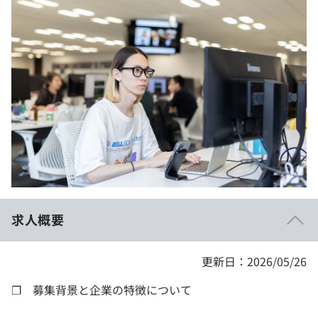
イベント・セミナー
paiza times
再チャレンジ結果一覧
リファレンス
インタビュー
note
就活成功ガイド
プラン
個人向けプラン
法人向けプラン
学校向けプラン
求人概要
契約内容・クーポン
更新日：2026/05/26
❐ 募集背景と企業の特徴について