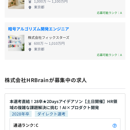
・社長のおごり自販機
1,000万 〜 1,100万円
す。現在あるプロダクトも、毎年のように増やしてい
・オフィスコンビニ
スクラム
東京都
きたいと思っております。 将来的にはHR領域に留ま
応募可能ランク：A
・確定拠出年金制度
らない複数のドメインでSaaSを連続的に展開してい
きたいと考えています。 人材管理の活用は「成長」
暗号アルゴリズム開発エンジニア
のためにある。一人ひとりが目的・目標を持ち、上
株式会社フィックスターズ
司や同僚と調和を取った上で、いきいきと仕事に臨
昇給査定年1回(4月)
600万 〜 1,010万円
み、正当な評価を会社から受けられることで人生が
東京都
より楽しくなる。私たちはサービスを通して、その
応募可能ランク：A
ような世の中の実現を目指しています。 現在、事業
・成果目標＆バリュー目標をそれぞれ半期ごとに目標設
成長を加速させる為の人員強化として複数名の募集
社会保険完備（健康保険・厚生年金加入・雇用保険・労災
定。
をさせていただきます。 『事業と一緒に自身も成長
保険）
目標設定は開発チームであれば、各プロダクトの
株式会社HRBrainが募集中の求人
したい』『成長環境に身を置いて仕事がしたい』と
関東ITソフトウェア健康保険組合加入
PdM&PjM&TLと相談の元で策定。
いった方の応募を心よりお待ちしております。
・3ヶ月ごとに振り返り1on1を実施。半期ごとに評価査定
を行い、年1回(4月)に昇給査定を実施。3ヶ月の振り返り
本選考直結！28卒★2Daysアイデアソン【土日開催】HR領
1on1のタイミングで目線をすり合わせることで評価期の
域の複雑な課題解決に挑む！AI×プロダクト開発
サプライズを防止しております。
無期雇用
2028年卒
ダイレクト選考
通過ランク：C