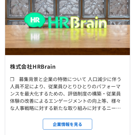
100社100通りの運用を実現。
※固定残業時間を超える時間外労働、休日労働及び深夜労
始めやすいテンプレートと変幻自在なシステムにより、自
働に対しては別途割増給与支給
社の社員に寄り添ったシステムを構築。
※ご経験・スキルを考慮し、マネージャー、もしくはセキ
ュリティスペシャリストとしての採用の場合は、上限
◆従業員エクスペリエンスクラウド『HRBrain EX
1,800万円まで検討可能です
Intelligence』
従業員エクスペリエンスをデザインし、ひとりひとりが躍
動する組織へ。
組織と個人の課題を見える化し、個別最適化された施策実
株式会社HRBrain
行を実現。
（※
想定年収
は年収提示額を保証するものではありません）
就業場所の変更範囲
❐ 募集背景と企業の特徴について 人口減少に伴う
＜雇入時＞
◆従業員エクスペリエンスクラウド『パルスサーベイ』
人員不足により、従業員ひとりひとりのパフォーマ
東京本社、および自宅
従業員と組織課題の可視化から、解決策の実行と持続的な
ンスを最大化するための、評価制度の構築・従業員
＜変更範囲＞
フレックスタイム制（コアタイム 11:00-16:00）
改善をサポート。
体験の改善によるエンゲージメントの向上等、様々
会社の定める場所（テレワークを行う場所を含む）
休憩時間：休憩時間：1時間自由取得
な人事戦略に対する新たな取り組みに対するニーズ
平均残業時間：平均10-20時間/月
◆従業員エクスペリエンスクラウド『ストレスチェック』
は非常に強くなっています。また、企業における人事
メンタルヘルス不調の早期発見・予防をサポート。
受動喫煙防止措置に関する事項
の現場は、現状でも非効率でアナログな作業も多い
企業情報を見る
従業員の健康経営を実現
屋内の受動喫煙対策：屋内原則禁煙（喫煙室あり）
状況です。 そのため、HRTechクラウドの市場規模は