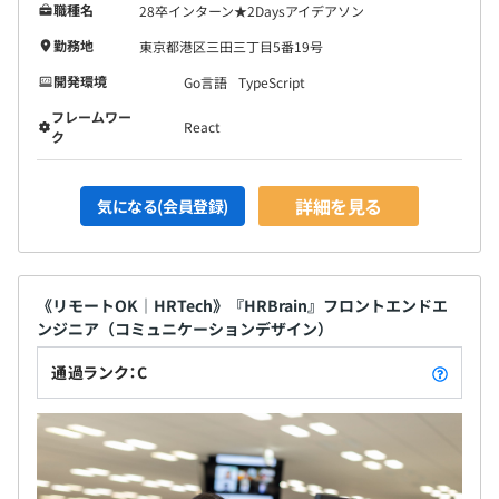
職種名
28卒インターン★2Daysアイデアソン
勤務地
東京都港区三田三丁目5番19号
開発環境
Go言語
TypeScript
フレームワー
React
ク
詳細を見る
気になる(会員登録)
《リモートOK｜HRTech》『HRBrain』フロントエンドエ
ンジニア（コミュニケーションデザイン）
通過ランク：C