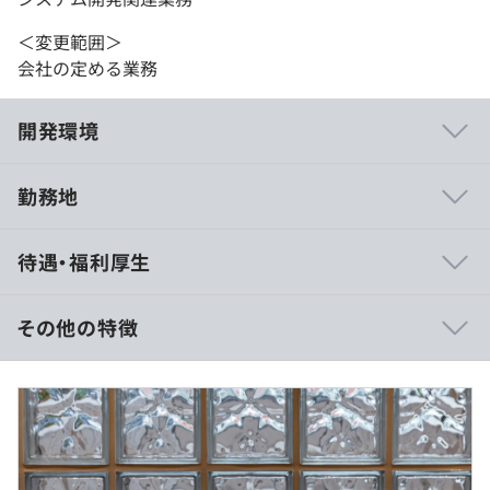
＜変更範囲＞
会社の定める業務
開発環境
勤務地
◆タレントマネジメントクラウド『HRBrain』
待遇・福利厚生
人事評価から人材データの管理・活用までワンストップで
実現。
戦略的な人事の意思決定を支えるクラウドサービス。
その他の特徴
◆スキル管理クラウド『HRBrainスキル管理』
月給625,000円〜1,042,000円
従業員のスキルを定量的に把握。
（内訳）
スキル定義から、一人ひとりの最適な育成をサポート。
１ 基本給 （458,580円〜764,544円）
２ 固定残業手当 （45時間分相当 166,420円〜277,456
◆アプリビルダー『HRBrain WorkSuite』
円）