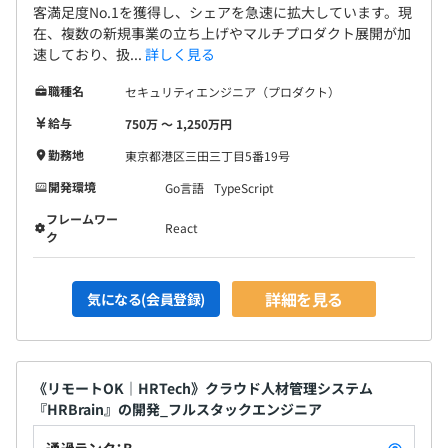
客満足度No.1を獲得し、シェアを急速に拡大しています。現
在、複数の新規事業の立ち上げやマルチプロダクト展開が加
速しており、扱...
詳しく見る
職種名
セキュリティエンジニア（プロダクト）
給与
750万 〜 1,250万円
勤務地
東京都港区三田三丁目5番19号
開発環境
Go言語
TypeScript
フレームワー
React
ク
詳細を見る
気になる(会員登録)
《リモートOK｜HRTech》クラウド人材管理システム
『HRBrain』の開発_フルスタックエンジニア
通過ランク：B