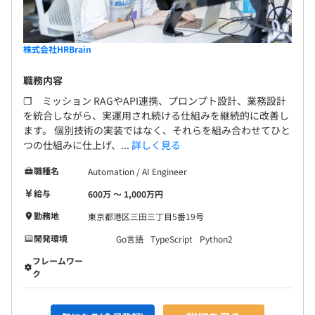
株式会社HRBrain
職務内容
❐ ミッション RAGやAPI連携、プロンプト設計、業務設計
を統合しながら、実運用され続ける仕組みを継続的に改善し
ます。 個別技術の実装ではなく、それらを組み合わせてひと
つの仕組みに仕上げ、...
詳しく見る
職種名
Automation / AI Engineer
給与
600万 〜 1,000万円
勤務地
東京都港区三田三丁目5番19号
開発環境
Go言語
TypeScript
Python2
フレームワー
ク