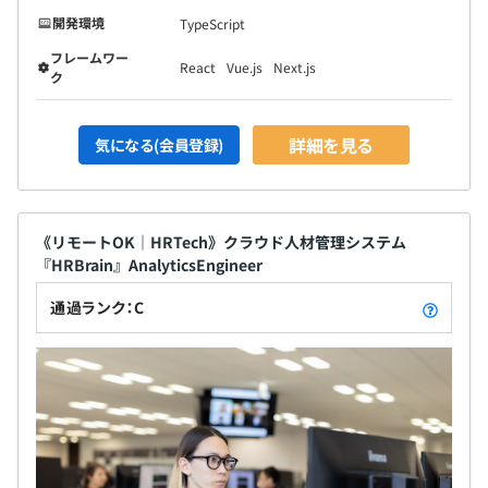
開発環境
TypeScript
フレームワー
React
Vue.js
Next.js
ク
詳細を見る
気になる(会員登録)
《リモートOK｜HRTech》クラウド人材管理システム
『HRBrain』AnalyticsEngineer
通過ランク：C