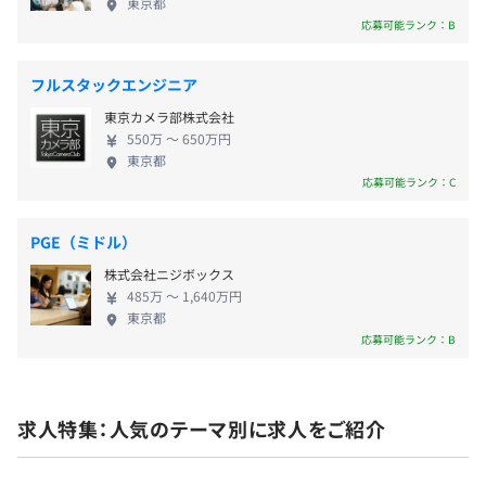
東京都
応募可能ランク：B
昇給あり（年1回）
フルスタックエンジニア
東京カメラ部株式会社
メンバーの実力／経験に合った仕事を割り当てます。
550万 〜 650万円
割り当てられた仕事の進め方、工夫すべき点などはご自身
東京都
各種社会保険完備
の裁量やスクラムチームにお任せする場合が多いです。
応募可能ランク：C
（雇用保険・労災保険・健康保険・厚生年金）
Gather(バーチャルオフィス) / Slack / Google Meet など
を使い、チーム内のコミュニケーションはしっかりとれま
PGE（ミドル）
す。
株式会社ニジボックス
チーム内は温厚な雰囲気ですので、助言を求めやすいと思
485万 〜 1,640万円
無期雇用
います。
東京都
応募可能ランク：B
試用期間3ヶ月（条件変更なし）
求人特集：人気のテーマ別に求人をご紹介