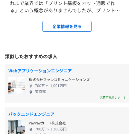
・有給休暇
れまで業界では「プリント基板をネット通販で作
就業場所の変更範囲
る」という概念がありませんでしたが、プリント基
Windows ノートPC（Intel Core Ultra 7 / メモリ64GB以
＜雇入時＞
板製造仕様を独自に標準化し、利便性の高いWebシ
上）、他応相談
東京本社、および自宅
ステムを構築したことで、 新しい市場を創成。少人
企業情報を見る
＜変更範囲＞
・交通費支給（月5.5万円まで）
数で堅牢なビジネスモデルを構築しています。 ま
会社の定める場所（テレワークを行う場所を含む）
・残業手当（超過分）
た、新規事業としてハードウェア開発エンジニア向
・休日出勤手当
けプラットフォーム「GUGEN Hub」を立ち上げまし
アジャイル、スクラム、ドメイン駆動設計、コーディング
・家族手当
受動喫煙防止措置に関する事項
た。 ◆安定した業績 東京証券取引所スタンダード市
規約あり
類似したおすすめの求人
・資格手当
・従業員に対する受動喫煙対策：あり
場に上場し、直近では海外展開もスタートしまし
・深夜手当
対策内容：屋内原則禁煙（喫煙スペースあり）
た。 ◆働きやすい職場環境 少人数でアットホーム。
Webアプリケーションエンジニア
・出張手当
事業が安定しているからこそ従業員は自分の職務に
株式会社ファンコミュニケーションズ
・家賃補助2万円/月※近隣地域限定
集中し、新しい挑戦も始められます。 転勤なし／客
700万 〜 1,001万円
・出産祝
先出張・常駐なし／フレックスタイム制／残業少 オ
東京都
・退職金制度
フィス又は在宅ワークにて腰を落ち着けて、業務に
・JR、丸の内線、南北線「四ツ谷駅」より徒歩5分
応募可能ランク：B
集中できます。 仲間とはオンライン・オフラインで
・有楽町線、南北線、「市ヶ谷駅」より徒歩10分
しっかり繋がれる雰囲気で、一人で悩むことは皆無
Docker、Terraform
バックエンドエンジニア
です。 向上心の高い方であれば、やりがいをもって
PayPayカード株式会社
業績連動賞与あり（年1回）
効率的に働ける環境です。
700万 〜 1,300万円