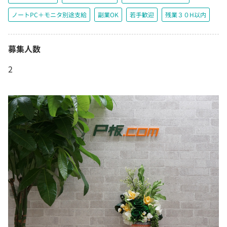
ノートPC＋モニタ別途支給
副業OK
若手歓迎
残業３０H以内
募集人数
2