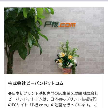
一人一人の裁量が大きい
（※
想定年収
は年収提示額を保証するものではありません）
・プリント基板専門のECサイト「P板.com」
https://www.p-ban.com/
・ハードウェア開発エンジニア向けプラットフォーム
「GUGEN Hub」
フレックスタイム制度（コアタイム11:00～15:00）
https://gh.p-ban.com/
休憩時間：12:00〜13:00（60分）
平均残業時間：平均5-10時間／月
・社内技術共有会の実施（勤務時間内）
・外部メンターを交えての勉強会（勤務時間内）
・完全週休 2 日制(土日)
・コードレビューの実施
株式会社ピーバンドットコム
・祝日
・AIの活用促進（Claude, Gemini, Devin, Github Copilot,
オフィス出社日は月一回程度で、それ以外は在宅勤務が可
・年末年始休暇
◆日本初プリント基板専門のEC事業を展開 株式会社
他）
能です。
・夏季休暇
ピーバンドットコムは、日本初のプリント基板専門
※遠隔地にお住いの場合は、フルリモートが可能です。
・慶弔休暇
のECサイト「P板.com」の運営を行っています。 こ