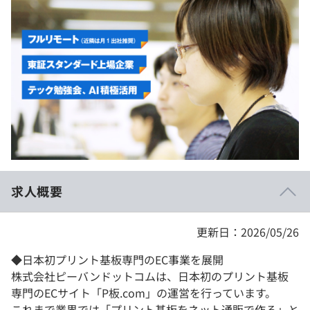
イベント・セミナー
paiza times
再チャレンジ結果一覧
リファレンス
インタビュー
note
就活成功ガイド
プラン
個人向けプラン
法人向けプラン
学校向けプラン
求人概要
契約内容・クーポン
更新日：2026/05/26
◆日本初プリント基板専門のEC事業を展開
株式会社ピーバンドットコムは、日本初のプリント基板
専門のECサイト「P板.com」の運営を行っています。
これまで業界では「プリント基板をネット通販で作る」と