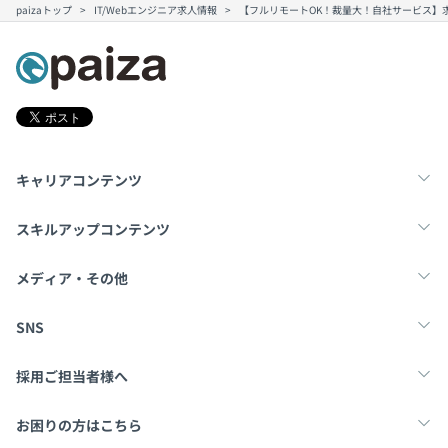
paizaトップ
IT/Webエンジニア求人情報
【フルリモートOK！裁量大！自社サービス】
キャリアコンテンツ
転職・キャリア
未経験転職
新卒就活
スキルアップコンテンツ
学習
スキルチェック
マンガ・ゲーム
メディア・その他
Tech Team Journal
paiza times
note
SNS
X
Facebook
採用ご担当者様へ
採用・教育をお考えの企業様へ
中途求人掲載はこちら
お困りの方はこちら