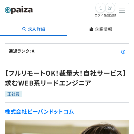
ログイン
新規登録
求人詳細
企業情報
転職・キャリア
未経験転職
求人検索
通過ランク：A
新卒就活
求人検索
インタビュー
【フルリモートOK！裁量大！自社サービス】
学習
求人検索
インタビュー
転職成功ガイド
求むWEB系リードエンジニア
本選考
スキルチェック
講座一覧
転職成功ガイド
転職エージェント
正社員
ゲーム・マンガ
インターン
プログラミング言語
問題集
株式会社ピーバンドットコム
メディア
SQL
4択課題
新卒エージェント
paizaとは？
Tech Team Journal
評価結果一覧
ナレッジ