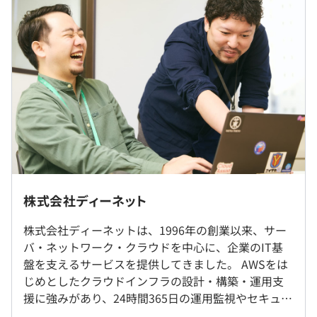
ジニア、営業、バックオフィスなど全社でアクティブな
月給：約41.6万〜66.6万円（固定残業代を含む）
AWS認定資格を約180取得しています。
・基本給：約37万円〜
・固定残業代：20時間分、約4万円〜（超過分は別途支
この仕事で得られるもの
給）
・AWSインフラの設計/構築のスキル
・サーバ/ネットワーク/セキュリティなどインフラ領域の
知識
・IaCの知識
・最新のAWS技術
（※
想定年収
は年収提示額を保証するものではありません）
・お客様の課題に対する対応力
技術部門のコミュニティや勉強会などもあり、エンジニア
株式会社ディーネット
9:00〜18:00
同士で技術を学び合える環境です。
休憩時間：60分
また、資格の受験料や書籍の購入費用の補助に加え、
株式会社ディーネットは、1996年の創業以来、サー
入社して最初の1か月程度は出社ベースで仕事を覚えてい
平均残業時間：全社平均10.5時間／月
AWSの検証環境も提供しています。技術習得のためのサポ
バ・ネットワーク・クラウドを中心に、企業のIT基
ただきます。
ート体制が整っています。
盤を支えるサービスを提供してきました。 AWSをは
じめとしたクラウドインフラの設計・構築・運用支
就業場所の変更範囲
援に強みがあり、24時間365日の運用監視やセキュリ
＜雇入時＞
【年間休日126日】
ティ対策など、幅広い領域で企業のシステムを支え