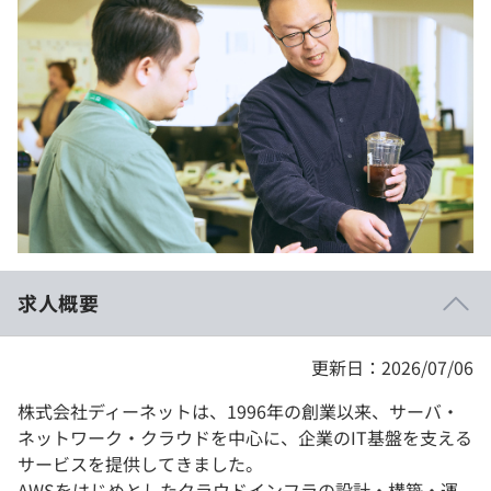
イベント・セミナー
paiza times
再チャレンジ結果一覧
リファレンス
インタビュー
note
就活成功ガイド
プラン
個人向けプラン
法人向けプラン
学校向けプラン
求人概要
契約内容・クーポン
更新日：2026/07/06
株式会社ディーネットは、1996年の創業以来、サーバ・
ネットワーク・クラウドを中心に、企業のIT基盤を支える
サービスを提供してきました。
AWSをはじめとしたクラウドインフラの設計・構築・運