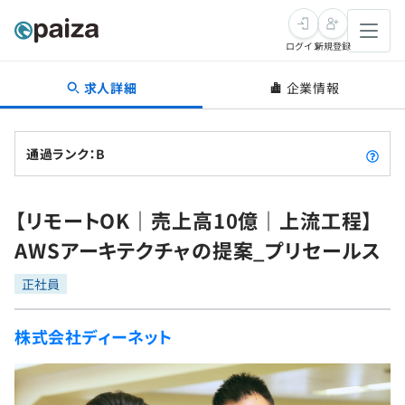
ログイン
新規登録
求人詳細
企業情報
転職・キャリア
未経験転職
求人検索
通過ランク：B
新卒就活
求人検索
インタビュー
【リモートOK｜売上高10億｜上流工程】
学習
求人検索
インタビュー
転職成功ガイド
AWSアーキテクチャの提案_プリセールス
本選考
スキルチェック
講座一覧
転職成功ガイド
転職エージェント
正社員
ゲーム・マンガ
インターン
プログラミング言語
問題集
株式会社ディーネット
メディア
SQL
4択課題
新卒エージェント
paizaとは？
Tech Team Journal
評価結果一覧
ナレッジ