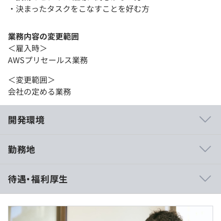
・決まったタスクをこなすことを好む方
業務内容の変更範囲
＜雇入時＞
AWSプリセールス業務
＜変更範囲＞
会社の定める業務
開発環境
勤務地
私たちの強み
待遇・福利厚生
・AWSパートナー認定
AWSパートナーネットワーク（APN）のAWSアドバンス
トティアサービスパートナー、および AWS SDP（WAF デ
リバリーパートナー）の認定を受けています。現在はエン