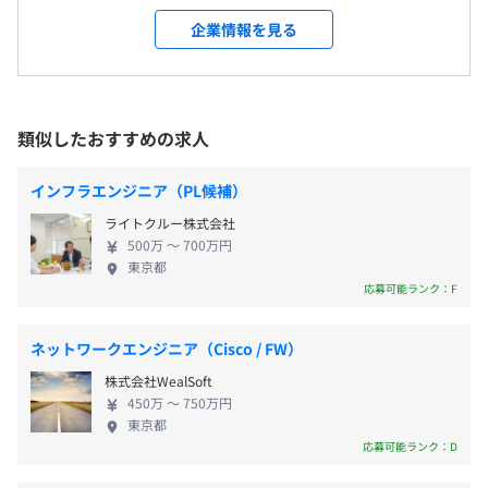
大阪本社、および自宅（テレワーク場所）
・完全週休2日制（土日祝）
ています。 また、Webシステム開発や受託開発、ホ
クラウドソリューション第一部
企業情報を見る
＜変更範囲＞
・夏季休暇（7月・8月・9月の間で3日間休暇を取得）
スティングサービス、ドメイン管理など、企業のIT運
AWSを採用したインフラの導入、移行支援を担うチーム
会社の定める場所（テレワーク場所含む）
・年末年始休暇
用を総合的にサポートするサービスも展開。これら
です。
・産前・産後休暇、育児休暇
の事業を通じて、安定したIT環境の構築と運用を支援
20～30代を中心としたメンバーで構成されており、現在7
・介護休暇
受動喫煙防止措置に関する事項
し、長年にわたり多くの企業から信頼をいただいて
名体制でプロジェクトを進めています。
類似したおすすめの求人
敷地内禁煙
います。 わたしたちは、クラウド技術を中心に企業
のIT基盤を支えてきた経験を生かし、これからの時
インフラエンジニア（PL候補）
代に求められる「クラウド × アプリケーション ×
ライトクルー株式会社
・社会保険完備
新技術」を組み合わせた価値提供を進めています。
500万 〜 700万円
・健康診断
【事業内容】 ■クラウドソリューション事業 ■シス
東京都
・通勤交通費（実費支給／上限1日2000円まで）
テム開発・改善支援事業 ■新規領域（AIソリューシ
応募可能ランク：F
・在宅勤務手当（1日300円×在宅稼働日）
ョン） 【メンバーが働きやすい環境】 当社は、技術
・資格手当、資格取得支援制度
を学ぶだけではなく、実際の現場で“使える形”に落
ネットワークエンジニア（Cisco / FW）
・ベネフィット・ステーション
とし込むことを重視。そのため、メンバーひとりひ
株式会社WealSoft
・社内SNS／eラーニング
とりが自分のスキルを理解し、次のキャリアステッ
450万 〜 750万円
プに挑戦できる環境づくりに力を入れています。 ま
東京都
た、エンジニアについてはクラウド領域の深い知見
応募可能ランク：D
を持つメンバーのサポートのもと、立ち上げ期のAI・