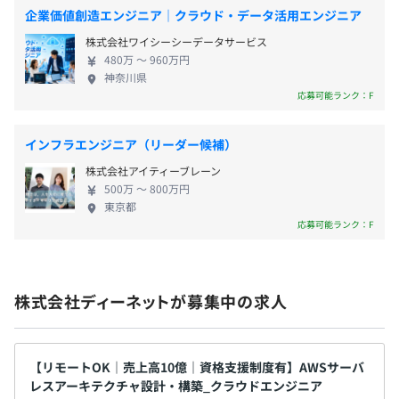
アプリ開発事業においても、実務を通じてスキルを
年2回の評価による昇給査定
企業価値創造エンジニア｜クラウド・データ活用エンジニア
伸ばせる体制を整備。技術者が継続して成長できる
株式会社ワイシーシーデータサービス
組織づくりを目指しています。 従来の受託型に依存
480万 〜 960万円
しない、新規事業を含めた複数領域の展開により、
神奈川県
持続性の高いビジネスモデルへと進化を進めていま
無期雇用
応募可能ランク：F
す。 ◎リモート可 ◎月平均残業10.5時間 ◎資格取得
支援、技術書購入補助あり ◎フラットで相談しやす
インフラエンジニア（リーダー候補）
い雰囲気
株式会社アイティーブレーン
500万 〜 800万円
東京都
応募可能ランク：F
株式会社ディーネットが募集中の求人
【リモートOK｜売上高10億｜資格支援制度有】AWSサーバ
レスアーキテクチャ設計・構築_クラウドエンジニア