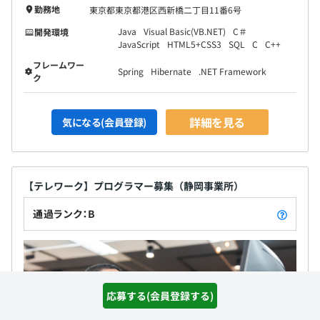
勤務地
東京都東京都港区西新橋二丁目11番6号
Java
Visual Basic(VB.NET)
C＃
開発環境
JavaScript
HTML5+CSS3
SQL
C
C++
フレームワー
Spring
Hibernate
.NET Framework
ク
詳細を見る
気になる(会員登録)
【テレワーク】プログラマー募集（静岡事業所）
通過ランク：B
応募する(会員登録する)