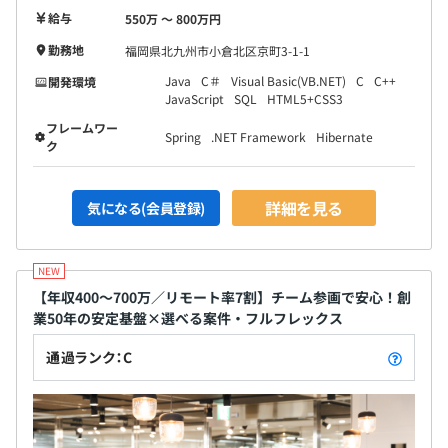
給与
550万 〜 800万円
勤務地
福岡県北九州市小倉北区京町3-1-1
Java
C＃
Visual Basic(VB.NET)
C
C++
開発環境
JavaScript
SQL
HTML5+CSS3
フレームワー
Spring
.NET Framework
Hibernate
ク
詳細を見る
気になる(会員登録)
【年収400〜700万／リモート率7割】チーム参画で安心！創
業50年の安定基盤×選べる案件・フルフレックス
通過ランク：C