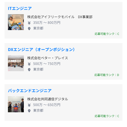
講することが可能）
ITエンジニア
株式会社アイフリークモバイル DX事業部
350万 〜 800万円
昇給：年1回（7月）
東京都
AWS CloudFormation
応募可能ランク：C
DXエンジニア（オープンポジション）
社会保険完備（健康保険・厚生年金・労災・雇用）
株式会社ベター・プレイス
500万 〜 750万円
東京都
応募可能ランク：D
無期雇用
評価は目標に対する≪自己評価≫と≪上司評価≫を照らし
バックエンドエンジニア
合わせながら、不満や偏りのないように行っております。
株式会社共同通信デジタル
また下記のように、表彰制度などもあり、評価されている
500万 〜 650万円
試用期間：3ヶ月（条件等は変わりません）
社員は会社として表彰する機会も設けております。
東京都
応募可能ランク：C
毎年kickoff会議&懇親会時に表彰し、会社から賞品を進呈