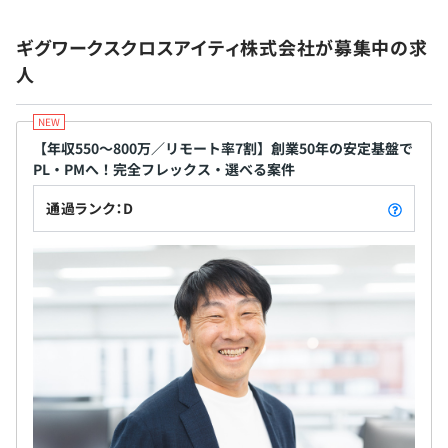
します
新規事業案を社内公募！
ギグワークスクロスアイティ株式会社が募集中の求
➡新人・若手・中堅社員問わずアイデアを募集していま
人
す。ぜひ、入社後に新規事業を考えてみませんか？
【年収550〜800万／リモート率7割】創業50年の安定基盤で
PL・PMへ！完全フレックス・選べる案件
各事業所の組織構成や平均年齢（幅）、取り扱うプロジェ
クト一覧です。経験や希望に応じて配属を決定しますが、
通過ランク：D
大手企業のシステム開発中心のため、エンジニアとして価
値ある経験を積むことができます。また自社開発チームで
は、自身の企画やアイディアを生かした業務ができますの
で希望するキャリアを選考でお伝え下さい。
●東京227名
①57名 38.8才(23-59)：保険および大手通信会社グルー
プ案件
②40名 39.2才(23-56)：インフラ系案件（少数精鋭）
③63名 39.5才(23-59)：大手Sierやネット関連サービス