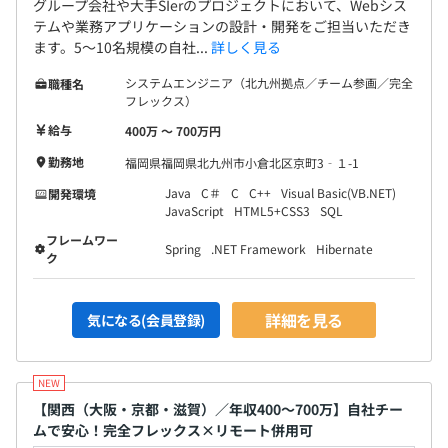
グループ会社や大手SIerのプロジェクトにおいて、Webシス
テムや業務アプリケーションの設計・開発をご担当いただき
ます。5〜10名規模の自社...
詳しく見る
システムエンジニア（北九州拠点／チーム参画／完全
職種名
フレックス）
給与
400万 〜 700万円
勤務地
福岡県福岡県北九州市小倉北区京町3‐１-1
Java
C＃
C
C++
Visual Basic(VB.NET)
開発環境
JavaScript
HTML5+CSS3
SQL
フレームワー
Spring
.NET Framework
Hibernate
ク
詳細を見る
気になる(会員登録)
【関西（大阪・京都・滋賀）／年収400〜700万】自社チー
ムで安心！完全フレックス×リモート併用可