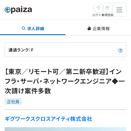
ログイン
新規登録
求人詳細
企業情報
転職・キャリア
未経験転職
求人検索
通過ランク：F
新卒就活
求人検索
インタビュー
【東京／リモート可／第二新卒歓迎】イン
学習
求人検索
インタビュー
転職成功ガイド
フラ・サーバ・ネットワークエンジニア◆一
本選考
スキルチェック
講座一覧
次請け案件多数
転職成功ガイド
転職エージェント
ゲーム・マンガ
インターン
プログラミング言語
正社員
問題集
メディア
SQL
4択課題
ギグワークスクロスアイティ株式会社
新卒エージェント
paizaとは？
Tech Team Journal
評価結果一覧
ナレッジ