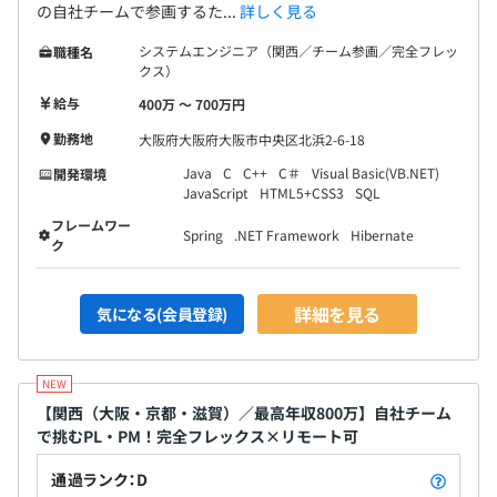
の自社チームで参画するた...
詳しく見る
システムエンジニア（関西／チーム参画／完全フレッ
職種名
クス）
給与
400万 〜 700万円
勤務地
大阪府大阪府大阪市中央区北浜2-6-18
Java
C
C++
C＃
Visual Basic(VB.NET)
開発環境
JavaScript
HTML5+CSS3
SQL
フレームワー
Spring
.NET Framework
Hibernate
ク
詳細を見る
気になる(会員登録)
【関西（大阪・京都・滋賀）／最高年収800万】自社チーム
で挑むPL・PM！完全フレックス×リモート可
通過ランク：D