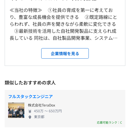
30名 開発期間：13ヶ月
≪当社の特徴≫ ①社員の育成を第一に考えてお
就業場所の変更範囲
り、豊富な成長機会を提供できる ②既定路線にと
＜雇入時＞
＜年間休日125日以上（特別休暇含む）＞
らわれず、社員の声を聞きながら柔軟に変化できる
東京本社、および自宅
・完全週休二日制（土日）
③最新技術を活用した自社開発製品に支えられ成
【教育制度】
＜変更範囲＞
・祝日
長している 同社は、自社製品開発事業、システム開
・資格取得援助・資格取得手当など
会社の定める場所（テレワークを行う場所を含む）
・GW
発事業、ソリューション事業の3事業を主軸に、1974
・技術研修
・夏季休暇（7月〜9月の間で3日間）
年から積み重ねてきた信頼と実績の下、お客様の事
・ヒューマンスキルアップのための研修
企業情報を見る
・年末年始休暇（12/29～1/3が休暇）
受動喫煙防止措置に関する事項
業発展に関わる多くのプロジェクト実績にあります。
（ロジカルシンキング、タイムマネジメント、コミュニ
・有給休暇（入社半年後より年10日）
受動喫煙対策：屋内全面禁煙
今後の方向性としても、自社製品開発を中心に、AI
ケーション能力など）
・産前産後休暇
変更の範囲：会社の定める事業所（リモートワーク含む）
やIoT、デジタルトランスフォーメーション（DX）と
・管理職研修
・育児休暇
いった社会が必要とする技術や概念を積極的に取り
・部内研修他あり
類似したおすすめの求人
・介護休暇
入れ、多くのお客様にとって、価値あるサービスを
・慶弔休暇
創造していきます。
【研修制度】
フルスタックエンジニア
・ビジネスマナー研修
株式会社TeraDox
・新人研修＜技術研修＞
450万 〜 650万円
・管理職研修
東京都
・役職手当
・外部の研修期間にて研修
応募可能ランク：C
・資格取得手当
⇒ラーニングエージェンシー利用（さまざまな研修を受