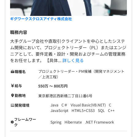
企業案件
④27名 37.1才(22-59)：大手Sierグループのシステム開
ギグワークスクロスアイティ株式会社
発及びインフラ構築案件
⑤40名 35.5才(21-57)：デコール・ごきげんシリーズな
職務内容
どの自社サービス改良や新製品開発
大手グループ会社や直取引クライアントを中心としたシステ
ム開発において、プロジェクトリーダー（PL）またはエンジ
●静岡67名
ニアとして、要件定義・設計・開発およびチームの管理業務
①67名 44才(26-63)：静岡地場案件およびシステム評価
をお任せします。 【具体...
詳しく見る
案件
プロジェクトリーダー・PM候補（開発マネジメント
職種名
／上流工程）
●京都74名
①35名 35才(22-59)：大手製造メーカー案件（開発・検
給与
550万 〜 800万円
証）
勤務地
東京都港区西新橋二丁目11番6号
②39名 34才(22-64)：大手Sierのシステム開発およびイ
Java
C＃
Visual Basic(VB.NET)
C
開発環境
ンフラ構築案件
JavaScript
HTML5+CSS3
SQL
C++
フレームワー
Spring
Hibernate
.NET Framework
ク