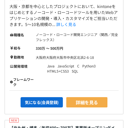
大阪・京都を中心としたプロジェクトにおいて、kintoneを
はじめとするノーコード・ローコードツールを用いたWebア
プリケーションの開発・導入・カスタマイズをご担当いただ
きます。5〜10名規模の...
詳しく見る
ノーコード・ローコード開発エンジニア（関西／完全
職種名
フレックス）
給与
330万 〜 500万円
勤務地
大阪府大阪府大阪市中央区北浜2-6-18
Java
JavaScript
C
Python3
開発環境
HTML5+CSS3
SQL
フレームワー
ク
詳細を見る
気になる(会員登録)
【北九州・博多／年収400〜700万】事業所オープニングメ