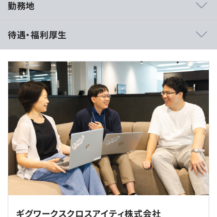
勤務地
≪当社の特徴≫
待遇・福利厚生
①社員の育成を第一に考えており、豊富な成長機会を提
供できる
②既定路線にとらわれず、社員の声を聞きながら柔軟に
変化できる
③最新技術を活用した自社開発製品に支えられ成長して
いる
（※
想定年収
は年収提示額を保証するものではありません）
フレックスタイム制（コアタイムなし／1日の標準労働時
①量販店向けPOS開発 プロジェクト人数：3名 開発期
間：8時間）
間：9ヶ月
※フレキシブルタイム／7：00〜22：00
②スマホレジ開発支援 プロジェクト人数：6名 開発期
※9：00〜18：00の時間帯に勤務している社員が中心で
間：6ヶ月
す。
③人材マッチングシステム(Webシステム) プロジェクト
休憩時間：60分
人数：15名 開発期間：13ヶ月
平均残業時間：平均20時間程度／月
④電子申請システム(Webっステム) プロジェクト人数：
ギグワークスクロスアイティ株式会社