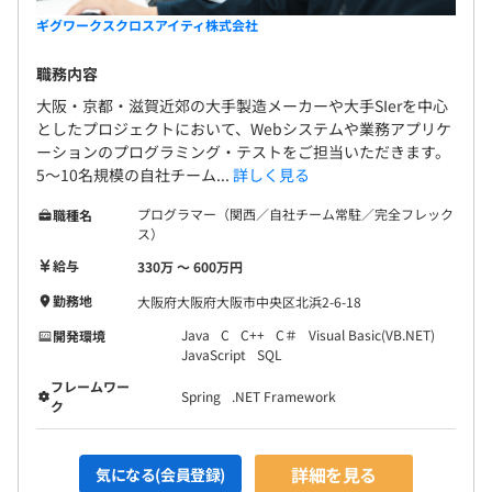
ギグワークスクロスアイティ株式会社
職務内容
大阪・京都・滋賀近郊の大手製造メーカーや大手SIerを中心
としたプロジェクトにおいて、Webシステムや業務アプリケ
ーションのプログラミング・テストをご担当いただきます。
5〜10名規模の自社チーム...
詳しく見る
プログラマー（関西／自社チーム常駐／完全フレック
職種名
ス）
給与
330万 〜 600万円
勤務地
大阪府大阪府大阪市中央区北浜2-6-18
Java
C
C++
C＃
Visual Basic(VB.NET)
開発環境
JavaScript
SQL
フレームワー
Spring
.NET Framework
ク
詳細を見る
気になる(会員登録)