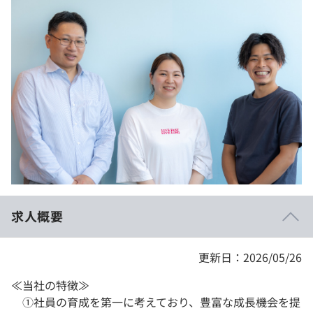
イベント・セミナー
paiza times
再チャレンジ結果一覧
リファレンス
インタビュー
note
就活成功ガイド
プラン
個人向けプラン
法人向けプラン
学校向けプラン
求人概要
契約内容・クーポン
更新日：2026/05/26
≪当社の特徴≫
①社員の育成を第一に考えており、豊富な成長機会を提