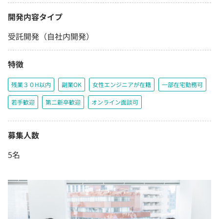
開発内容タイプ
受託開発（自社内開発）
特徴
残業３０H以内
副業OK
女性エンジニアが在籍
一部在宅勤務可
若手歓迎
第二新卒歓迎
オンライン面談可
募集人数
5名