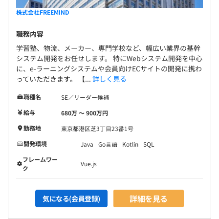
株式会社FREEMIND
職務内容
学習塾、物流、メーカー、専門学校など、幅広い業界の基幹
システム開発をお任せします。 特にWebシステム開発を中心
に、e-ラーニングシステムや会員向けECサイトの開発に携わ
っていただきます。 【...
詳しく見る
職種名
SE／リーダー候補
給与
680万 〜 900万円
勤務地
東京都港区芝3丁目23番1号
開発環境
Java
Go言語
Kotlin
SQL
フレームワー
Vue.js
ク
詳細を見る
気になる(会員登録)