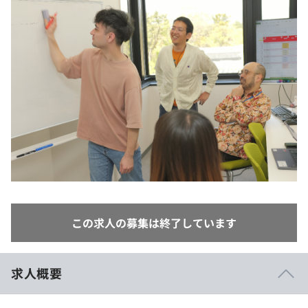
イベント・セミナー
paiza times
再チャレンジ結果一覧
リファレンス
インタビュー
note
就活成功ガイド
プラン
個人向けプラン
法人向けプラン
学校向けプラン
契約内容・クーポン
この求人の募集は終了しています
求人概要