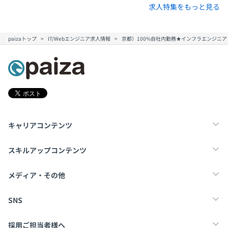
求人特集をもっと見る
paizaトップ
IT/Webエンジニア求人情報
京都）100%自社内勤務★インフラエンジニ
キャリアコンテンツ
転職・キャリア
未経験転職
新卒就活
スキルアップコンテンツ
学習
スキルチェック
マンガ・ゲーム
メディア・その他
Tech Team Journal
paiza times
note
SNS
X
Facebook
採用ご担当者様へ