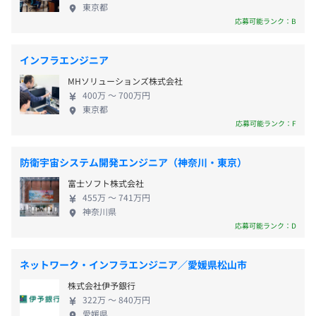
ターゲットとした英語学習カリキュラム
東京都
farm.jp/
）
『Lepton（レプトン）』や検定試験『JET』、英語
応募可能ランク：B
多読・多聴・eラーニングが一体となった、コミュニケー
の多読教材『Reading Farm』、日本語検定試験
ション英語のオンライン自立学習教材「Lepton Reading
『JPT』の運営などさまざまな事業を展開しています
《年間休日：123日》
FARM（レプトン リーディングファーム）」の販売。
地下鉄烏丸線「丸太町駅」
インフラエンジニア
が、それらを支えるアプリケーションやシステムも
■完全週休2日制（土・日）
MHソリューションズ株式会社
内製で開発しています。 【スキルアップを目指せる
■祝日
■JET（ジュニア イングリッシュ テスト）子どものため
400万 〜 700万円
環境】 スキルアップを目指す方にとって、当社は非
■年間有給休暇（10日〜20日）
東京都
の英語テスト（
https://www.jet-japan.ne.jp/
）
常に魅力的な環境であると言えます。社員の半数が開
応募可能ランク：F
∟下限日数は、入社半年経過後の付与日数となります。
小・中学生を主対象とした、世界標準のコミュニケーショ
発者であり、高い技術力を持つエンジニアが多数在
■夏期休暇（3日）
ン英語能力テスト「JET（Junior English Test）」の実施
籍しています。それぞれ得意分野が異なるため、わか
■年末年始（5日）
運営。現在、年4回、国内各地でテストを実施。
防衛宇宙システム開発エンジニア（神奈川・東京）
らない領域は教え合うようなこともよくあります。さ
■冬季休暇
富士ソフト株式会社
らに、若手を中心にAIの勉強会が開催されたり、技術
■慶弔休暇
■JPT（日本語能力試験）（
https://www.jptest.jp/en/
）
455万 〜 741万円
共有の発表の場が設けられていたりと、継続的な学
など
日本語を母語としない日本語学習者が主対象の日本語能力
神奈川県
習をおこないやすい環境です。 【積極的に挑戦でき
応募可能ランク：D
試験「JPT（Japanese Proficiency Test）」の実施運営。
る環境】 社員の発案で自社サービスを立ち上げた実
◎育児休暇取得実績あり
法務省出入国在留管理庁認定資格※。累計100万人以上が
績もあります。役職も持たない一社員のアイデアが受
受験。
ネットワーク・インフラエンジニア／愛媛県松山市
け入れられ、会社から積極的な支援を受けながら、
※315点以上取得していること
株式会社伊予銀行
AIを搭載したチャット型フォームの製品の企画立案
322万 〜 840万円
をして実現したサービスが『Formaid』です。わたし
通勤手当（会社規定に基づき支給／月額上限30,000円）
■Formaid（
https://lp.formaid.jp/
）
愛媛県