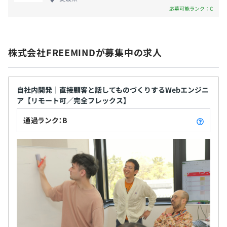
たちの会社では、社員のアイデアやイノベーション
応募可能ランク：C
学習塾業界に特化した、自社WebサイトのCV率を飛躍的
を尊重し、それを実現するための環境が整っていま
に向上するChat型フォーム。当社独自開発のAIを用い
す。自社の製品をつくり上げてお客様に提供するた
て、最もCV率の高い最適なフォームを自動生成し、Web
め、非常にやりがいを感じられる仕事です。
サイトの集客を強力にバックアップ。
昇給査定：年2回（2月・8月）
株式会社FREEMINDが募集中の求人
自社内開発｜直接顧客と話してものづくりするWebエンジニ
■社員の半数が開発者であり、高い技術力を持つエンジニ
社会保険完備（健康保険・厚生年金保険、雇用保険・労災
ア【リモート可／完全フレックス】
アが多数在籍しています。それぞれ得意分野が異なるた
保険）
通過ランク：B
め、わからない領域は教え合うようなこともよくありま
す。さらに、若手を中心にAIの勉強会が開催されたり、技
術共有の発表の場が設けられていたりと、継続的な学習を
おこないやすい環境です。
無期雇用
■Udemyのビジネスプランを利用できます。
3カ月（期間中の条件変更はありません）