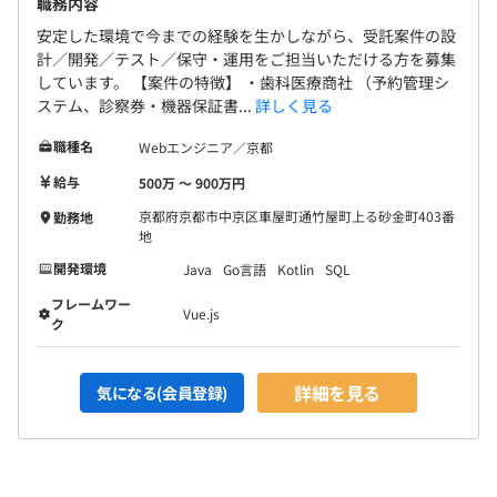
職務内容
安定した環境で今までの経験を生かしながら、受託案件の設
計／開発／テスト／保守・運用をご担当いただける方を募集
しています。 【案件の特徴】 ・歯科医療商社 （予約管理シ
ステム、診察券・機器保証書...
詳しく見る
職種名
Webエンジニア／京都
給与
500万 〜 900万円
京都府京都市中京区車屋町通竹屋町上る砂金町403番
勤務地
地
開発環境
Java
Go言語
Kotlin
SQL
フレームワー
Vue.js
ク
詳細を見る
気になる(会員登録)