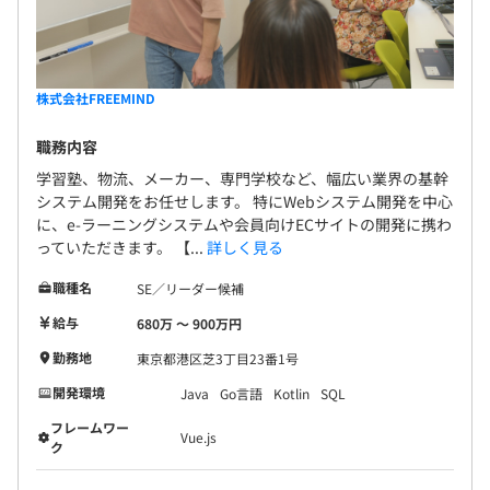
■ワークライフバランスを重視した働き方
株式会社FREEMIND
当社の平均残業時間は月6時間と、非常に少ないのが特長
です。プライベートも大切にしながら、メリハリをつけて
職務内容
働くことができます。
学習塾、物流、メーカー、専門学校など、幅広い業界の基幹
システム開発をお任せします。 特にWebシステム開発を中心
■安心して働ける環境
に、e-ラーニングシステムや会員向けECサイトの開発に携わ
平均勤続年数は8年6カ月と、多くの社員が長く活躍して
っていただきます。 【...
詳しく見る
います。3年前から若手エンジニアの採用を積極的におこ
職種名
SE／リーダー候補
なっているため、平均勤続年数は短くなっているものの、
給与
若手からベテランまで幅広い世代のエンジニアが在籍して
680万 〜 900万円
おり、お互いを尊重しスキルを高め合える環境です。離職
勤務地
東京都港区芝3丁目23番1号
率8.6%という定着率の高さは、安心して働ける職場の証
開発環境
Java
Go言語
Kotlin
SQL
だと考えています。
フレームワー
Vue.js
ク
■スキルアップをサポートする風土
当社では、40代・50代のベテランエンジニアが多数在籍