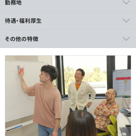
勤務地
■技術力が高いエンジニアとともに、お客さまの高いレベ
待遇・福利厚生
ルの要望もスピード感をもってかなえられるチームに参画
できます。
■一次請け100%のため顧客の声にダイレクトに向き合え
その他の特徴
ます。
■生成AIの開発依頼もあるなど、新しい技術へのチャレン
■賃金形態：月給制
ジも可能です。
■賃金の決定方法：当社規定により決定いたします
■ひとりひとりに寄り添う社風で、柔軟性の高い、比較的
■年額（基本給）：3,336,000円～4,448,400円
自由な働き方が可能です。（保育園送迎や参観、通院など
■月給：375,000円～500,000円
途中で抜けるなど調整OK）
・固定残業代：45時間分、97,000円～129,300円
■塾などの教育業界に受託開発でWebシステムや、多業
※超過した時間外労働の残業時間代は追加支給いたしま
界のアプリ開発など、さまざまな案件を手がけておりま
す。
す。
■関西のIT企業の中では、平均給与水準が高め！給与面で
も満足できる環境です。
■離職率8.6％、若手エンジニア・40代50代のベテランエ
ンジニアも多数在籍しております。
（※
想定年収
は年収提示額を保証するものではありません）