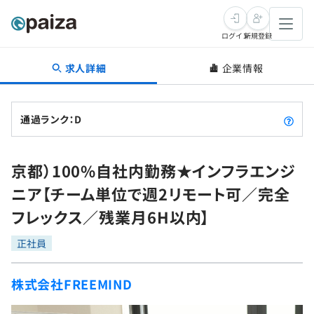
ログイン
新規登録
求人詳細
企業情報
転職・キャリア
未経験転職
求人検索
通過ランク：D
新卒就活
求人検索
インタビュー
京都）100%自社内勤務★インフラエンジ
学習
求人検索
インタビュー
転職成功ガイド
ニア【チーム単位で週2リモート可／完全
本選考
スキルチェック
講座一覧
フレックス／残業月6H以内】
転職成功ガイド
転職エージェント
ゲーム・マンガ
インターン
プログラミング言語
正社員
問題集
メディア
SQL
4択課題
株式会社FREEMIND
新卒エージェント
paizaとは？
Tech Team Journal
評価結果一覧
ナレッジ