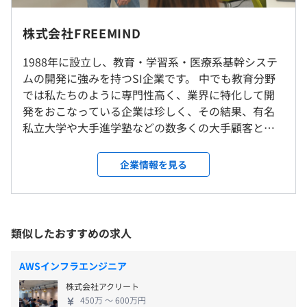
【働き方について】
株式会社FREEMIND
■ハイブリッド勤務可（最大週2日はリモート勤務OK）
【フレックスタイム制度】
今回は自社内受託案件を担当していただきますが、当社で
「お昼に少し抜けてお子さんの授業参観に行く」「今日は
1988年に設立し、教育・学習系・医療系基幹システ
■フレキシブルタイム：5:00～22:00
は語学に関する自社サービスも展開しております。
しっかり夜まで働いて、明日は午前中だけしか働かない」
ムの開発に強みを持つSI企業です。 中でも教育分野
■コアタイム：なし
など、それぞれの家庭のご都合などにあわせて、メリハリ
では私たちのように専門性高く、業界に特化して開
■1日の標準労働時間：8時間
■レプトン（
https://www.lepton.co.jp/
）
をつけることが可能。比較的自由な働き方をしていただけ
発をおこなっている企業は珍しく、その結果、有名
■標準的な勤務時間帯：10:00〜19:00
学習塾、英語教室、小学校などを対象とした、個別指導・
ます。
私立大学や大手進学塾などの数多くの大手顧客との
自立学習型の子ども英語教室「Lepton（レプトン）」の
■転勤はありません。
取引実績を誇ります。 教育分野は不景気の波も受け
◎働く時間は自由です！
フランチャイズ事業。現在、全国に1,250教室を展開。
にくく、事業は順調に拡大中。さらに歯科医療の分
企業情報を見る
5時〜22時の間で働く時間をご自身で自由に選択できま
野でも、まだまだシステム化が進んでいないため、
就業場所の変更範囲
す。
■Lepton Class
将来性の高い事業となります。 当社にはアプリケー
＜雇入時＞
早い時間帯で働く社員や、家庭の事情で遅い時間帯の勤務
Delivery（
https://www.lepton.co.jp/lp/b2/
）
ションの開発事業のほかに、語学関連の事業があり
京都本社、および自宅
を選んでいる社員もいます。
遠隔地に高品質な英語教育をデリバリーする、子ども英語
ます。 前者では顧客向けの受託開発がメインです
＜変更範囲＞
お客様のご都合により、チームメンバーと相談の上にはな
類似したおすすめの求人
教室「Lepton（レプトン）」の新しいフランチャイズ事
が、AIを用いた学習塾向けチャットフォーム
会社の定める場所（テレワークをおこなう場所を含む）
りますが、ご自身の生活スタイルに合わせて勤務時間を調
業。英語講師不足や地域による教育環境格差の問題を解
『Formaid』や、個別学習塾向けの座席自動配当サ
整していただけます。
AWSインフラエンジニア
決。
ービスである『MK5サービス』など、自社サービス
休憩時間：60分
受動喫煙防止措置に関する事項
株式会社アクリート
の開発も手がけています。 また、後者では小学生を
平均残業時間：平均6時間／月
従業員に対する受動喫煙対策：敷地内禁煙
■レプトンリーディングファーム（
https://www.reading-
450万 〜 600万円