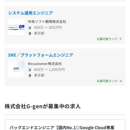
▼地方独立行政法人 神戸市民病院機構様
通勤交通費支給（上限5万円／月）
Google Workspaceへの移行でセキュアなメール基盤を実
システム運用エンジニア
現
中央ソフト開発株式会社
450万 〜 800万円
▼エアロセンス株式会社様
東京都
応募可能ランク：F
ドローン×Vertex AIで災害対応を迅速化 画像解析の時間
昇給査定：年2回（3月・9月）
が数日から数時間へ
SRE／プラットフォームエンジニア
▼株式会社ブンカ様
Recustomer株式会社
脱Excelで月次集計業務が10分の1に！「数字の見える
社会保険完備（健康保険・厚生年金保険、雇用保険・労災
800万 〜 1,200万円
化」も実現
保険）
東京都
応募可能ランク：A
◎関東ITソフトウェア健康保険組合加入
▼国立大学法人 長岡技術科学大学様
実践的クラウド教育でGoogle Cloud人材の育成を推進
株式会社G-genが募集中の求人
▼東京システムハウス株式会社様
無期雇用
人手不足とブラックボックス化に悩むCOBOLシステムを
AIで救う
バックエンドエンジニア【国内No.1◎Google Cloud専業