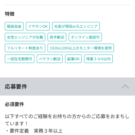
特徴
服装自由
イヤホンOK
社長が現役or元エンジニア
女性エンジニアが在籍
若手歓迎
オンライン面談可
フルリモート制度あり
1920x1200以上のモニター環境を提供
一部在宅勤務可
ベテラン歓迎
副業OK
残業３０H以内
応募要件
必須要件
以下すべてのご経験をお持ちの方からのご応募をおまちし
ています！
・要件定義 実務３年以上