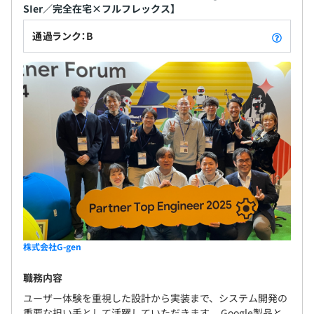
SIer／完全在宅×フルフレックス】
▼タワーレコード株式会社様
3カ月（期間中、条件の変更はありません）
GA4 × BigQueryでデータ活用の第一歩！さらなるデータ
通過ランク：B
の可視化と活用を目指す
▼有限会社木村屋様
中小企業向け補助金を活用したDX化！生成AIの導入で従
業員教育の効率化を実現
▼株式会社nobitel様
Google Workspaceのテナント分割により、ライセンス費
用が3分の1に
▼ポーラーベアーフーズ株式会社様
GoogleでIT環境の省力化と効率化を実現
株式会社G-gen
▼株式会社サンゲツ様
職務内容
Google Cloud VertexAIを活用し、壁紙画像の似寄り業務
ユーザー体験を重視した設計から実装まで、システム開発の
の効率化へ
重要な担い手として活躍していただきます。 Google製品と