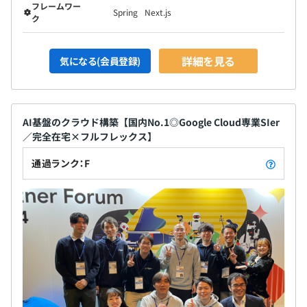
フレームワー
Spring
Next.js
ク
詳細を見る
気になる(会員登録)
AI基盤のクラウド構築【国内No.1◎Google Cloud専業SIer
／完全在宅×フルフレックス】
通過ランク：F