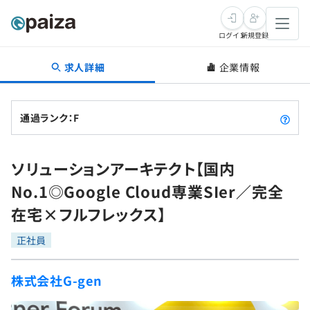
ログイン
新規登録
求人詳細
企業情報
転職・キャリア
未経験転職
求人検索
通過ランク：F
新卒就活
求人検索
インタビュー
ソリューションアーキテクト【国内
学習
求人検索
インタビュー
転職成功ガイド
No.1◎Google Cloud専業SIer／完全
本選考
スキルチェック
講座一覧
在宅×フルフレックス】
転職成功ガイド
転職エージェント
ゲーム・マンガ
インターン
プログラミング言語
正社員
問題集
メディア
SQL
4択課題
株式会社G-gen
新卒エージェント
paizaとは？
Tech Team Journal
評価結果一覧
ナレッジ