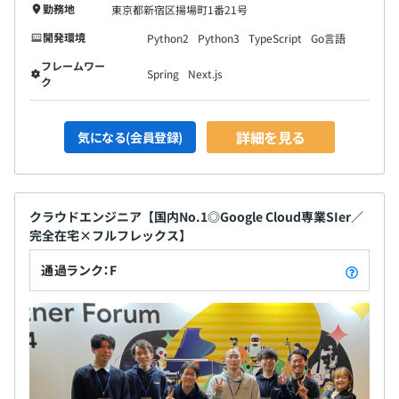
勤務地
東京都新宿区揚場町1番21号
開発環境
Python2
Python3
TypeScript
Go言語
フレームワー
Spring
Next.js
ク
詳細を見る
気になる(会員登録)
クラウドエンジニア【国内No.1◎Google Cloud専業SIer／
完全在宅×フルフレックス】
通過ランク：F