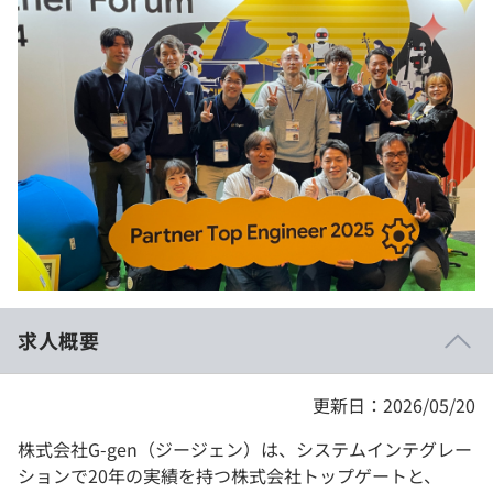
イベント・セミナー
paiza times
再チャレンジ結果一覧
リファレンス
インタビュー
note
就活成功ガイド
プラン
個人向けプラン
法人向けプラン
学校向けプラン
求人概要
契約内容・クーポン
更新日：2026/05/20
株式会社G-gen（ジージェン）は、システムインテグレー
ションで20年の実績を持つ株式会社トップゲートと、