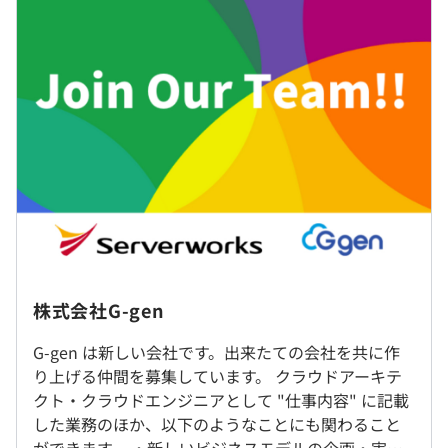
でも安全に導入できる環境を提供します。
■賃金形態：年俸制
■月給：666,667円〜1,000,000円（固定残業代を含む）
◎生成AIの実装によるビジネス変革の実現
・基本給：540,084円〜810,126円
生成AIによるビジネス変革を、専門技術と伴走支援で加速
・固定残業手当：年間360時間／月30時間分、月126,583
させます。変化の激しい最新のAIテクノロジーを、お客様
円〜189,874円
の固有の課題や既存システムに合わせて最適に実装。導入
※超過分は別途支給いたします。
から内製化までをトータルにサポートすることで、お客様
が持続的な競争力を獲得するための変革を支援します。
◎マルチクラウド戦略と組織を支える伴走支援
親会社のAWSの専門知識を生かしたマルチクラウド戦略
（※
想定年収
は年収提示額を保証するものではありません）
を推進します。オンプレミスを含めたハイブリッドな環境
◎原則リモートワーク（居住地不問）
構築〜開発・運用、内製化に向けたトレーニングまでワン
◎業務に応じて取引先への訪問や半期に1度、東京での全
株式会社G-gen
ストップで対応。お客様のチームの一員として深く入り込
社イベントが発生します（発生費用は全額会社負担、出張
【フルフレックスタイム制】
み、クラウド時代のビジネス成長を継続的にバックアップ
の場合には日当あり）
G-gen は新しい会社です。出来たての会社を共に作
■コアタイム：なし
します。
り上げる仲間を募集しています。 クラウドアーキテ
■所定労働時間：労働日×8時間
クト・クラウドエンジニアとして "仕事内容" に記載
就業場所の変更範囲
◎22時〜5時を除く時間で自由に働けます！9時〜10時く
した業務のほか、以下のようなことにも関わること
＜雇入時＞
らいに始業する社員が多いですが、子育て世代などは育児