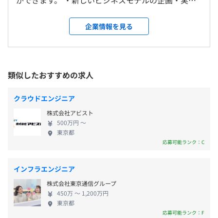
ができます。 ・新しいビジネスモデルの企画・実施
東京本社、および自宅
の都合に合わせて始業／終業／中抜け時間を調整している
◆当社のGoogle Cloudサービス
・会社組織を1から作り上げる活動 ・職種の枠にとら
＜変更範囲＞
方が多いです！
・Google Cloud 請求代行
われない仕事 現在、大規模プロジェクトの増加に伴
会社の定める場所（リモートワークをおこなう場所を含
企業情報を見る
休憩時間：60分 ※昼食時間は業務の都合により各々の自
・Google Cloud スターターパック
い、チーム体制の更なる強化が必要となっています。
む）
主性に任せています
・Google Cloud 専任プロフェッショナルサービス
技術力と情熱を持った仲間と共に、急成長するクラ
平均残業時間：平均13.76時間／月
・セキュリティアセスメントサービス
ウド市場の最前線で新たな価値を創造していきたい
受動喫煙防止措置に関する事項
・Google Cloud 移行ソリューション
と考えています。 私たちと一緒に、この成長市場で
類似したおすすめの求人
従業員に対する受動喫煙対策：敷地内禁煙／屋内全面禁煙
・CCoE 伴走支援ソリューション
存在感のある企業を創っていきませんか。
（屋上に喫煙場所あり）
・Google Cloud 認定トレーニング
【年間休日123日】※2024年度実績
クラウドエンジニア
・グーグルクラウド活用支援 --- 機械学習・AI開発
■完全週休2日制（土日祝）
・MCPO（Marketplace チャネルプライベートオファー）
株式会社アビスト
■年末年始休暇
・マルチクラウドパッケージ
500万円 〜
■ 有給休暇
東京都
・データ分析基盤スターターパック
応募可能ランク：C
・入社6カ月後に10日付与
・データ分析基盤 内製化支援ソリューション
・以降、毎年3月に一斉付与（日数は法定どおり）
■リフレッシュ休暇
【導入事例】
インフラエンジニア
・3日／年（入社初年度は入社月により日数が変動）
▼株式会社講談社様
株式会社東京通信グループ
・夏季休暇に相当し、年度内に自由に取得が可能
ファンとともに成長する人工知能キャラクター「RD」を
450万 〜 1,200万円
東京都
Google Cloudで実現
応募可能ランク：F