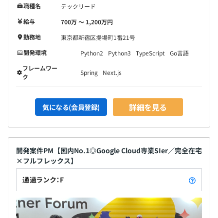
SI事業で主に採用している技術スタックは以下の通りで
職種名
テックリード
す。
給与
700万 〜 1,200万円
基盤には主にGoogle Cloudを採用しています。
勤務地
東京都新宿区揚場町1番21号
■言語：Go、TypeScript、Java、Python
開発環境
Python2
Python3
TypeScript
Go言語
■FW／ライブラリ：Spring Boot、Next.js
フレームワー
Spring
Next.js
■開発スタイル：AIコーディング支援ツールの積極活用、
ク
Dockerベースのコンテナ開発
■Compute：Cloud Run、GKE、Compute Engine
詳細を見る
気になる(会員登録)
■ネットワーク：VPC、Cloud VPN、Cloud
Interconnect、Cloud Load Balancing
■データベース：Cloud Spanner、Cloud SQL、
Firestore
開発案件PM【国内No.1◎Google Cloud専業SIer／完全在宅
■データ／AI・ML基盤：BigQuery、Vertex AI、Cloud
×フルフレックス】
Pub／Sub
通過ランク：F
■セキュリティ：Cloud Armor、Cloud IAM、Security
Command Center、Cloud KMS
■監視／オブザーバビリティ：Cloud Monitoring、Cloud
Logging、Cloud Trace