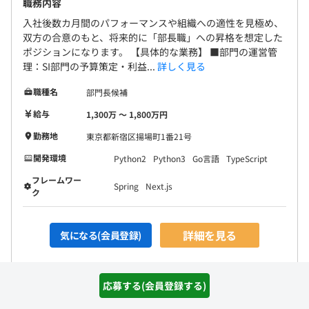
職務内容
入社後数カ月間のパフォーマンスや組織への適性を見極め、
双方の合意のもと、将来的に「部長職」への昇格を想定した
ポジションになります。 【具体的な業務】 ■部門の運営管
理：SI部門の予算策定・利益...
詳しく見る
職種名
部門長候補
給与
1,300万 〜 1,800万円
勤務地
東京都新宿区揚場町1番21号
開発環境
Python2
Python3
Go言語
TypeScript
フレームワー
Spring
Next.js
ク
詳細を見る
気になる(会員登録)
応募する(会員登録する)
求人特集：人気のテーマ別に求人をご紹介