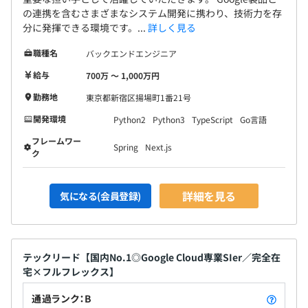
の連携を含むさまざまなシステム開発に携わり、技術力を存
▼株式会社ハウステック様
分に発揮できる環境です。...
詳しく見る
業務効率の向上と社内コミュニケーションの円滑化を目指
職種名
バックエンドエンジニア
して、全社員1700人へのGoogle Workspaceの導入
給与
700万 〜 1,000万円
▼株式会社ワンキャリア様
勤務地
東京都新宿区揚場町1番21号
Google Workspaceを活用したアカウント管理の効率化と
開発環境
Python2
Python3
TypeScript
Go言語
データセキュリティの再定義を実現
フレームワー
Spring
Next.js
ク
■Googleの認定資格受験全額補助
詳細を見る
気になる(会員登録)
■関連書籍購入補助
テックリード【国内No.1◎Google Cloud専業SIer／完全在
宅×フルフレックス】
Chromebook
通過ランク：B