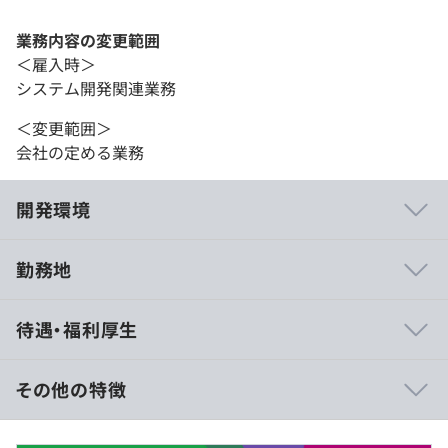
業務内容の変更範囲
＜雇入時＞
システム開発関連業務
＜変更範囲＞
会社の定める業務
開発環境
勤務地
◎業界最高峰の専門性と実績を誇る技術力
待遇・福利厚生
Google Cloudのパートナーとして、国内トップクラスの
受賞実績を持つエンジニアが多数在籍。1,300社を超える
多様な業界への支援実績と、500件以上の資格保有数が証
その他の特徴
明する確かな知見で、セキュリティとコスト効率を両立し
た強固なクラウド基盤を構築。最新のテクノロジーをいつ
【年収800万円〜1200万円】