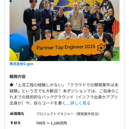
■IaC、CI／CD：Terraform、GitHub Actions、Cloud
Build
■プロジェクト管理：Jira、Backlog、Notion、Slack、
GitHub
株式会社G-gen
職務内容
小規模なプロジェクトでは2〜3名による3カ月程度、大規
◆「上流工程の経験しかない」「クラウドでの開発案件は未
模なプロジェクトでは人数はそれ以上になり、年間規模の
経験」という方でも大歓迎！ 本ポジションでは、ご自身のこ
プロジェクトもあります。
れまでの技術的なバックグラウンド（インフラ出身かアプリ
当社はGoogle Cloud専業インテグレーターですが、グル
出身か）や、自らコードを書く...
詳しく見る
ープ会社でAWS専業インテグレーターであるサーバーワー
職種名
プロジェクトマネジャー（開発案件担当）
クスとの共同提案により、大企業へのマルチクラウドの提
給与
700万 〜 1,100万円
案に挑戦できる可能性もあります。