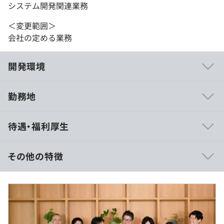
システム開発関連業務
＜変更範囲＞
会社の定める業務
開発環境
勤務地
・プロダクト開発の基本方針はFull-Stack TypeScript x
待遇・福利厚生
Serverless構成
・フロントエンドとバックエンドの言語共通化や、可能な
限りサーバーレス構成を取り入れることで、インフラ整備
その他の特徴
の作業を極力少なくし、コア機能の開発に集中できる環境
づくりを意識しています。
年棒制：800万〜1200万（固定残業代を含む）
・技術選定や設計の裁量は開発チームにあります。新しい
※経験・能力を考慮の上、当社規定により決定いたしま
技術の導入もチャレンジできます。
す。
・展示会にはエンジニアも含めて全社員で参加します。お
客様との会話の中で新しい気づきや発見があり、それを素
月額給与 667,000~1,000,000円