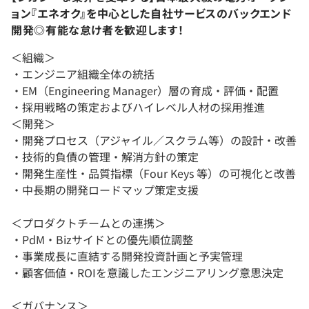
ョン『エネオク』を中心とした自社サービスのバックエンド
開発◎有能な怠け者を歓迎します！
＜組織＞
・エンジニア組織全体の統括
・EM（Engineering Manager）層の育成・評価・配置
・採用戦略の策定およびハイレベル人材の採用推進
＜開発＞
・開発プロセス（アジャイル／スクラム等）の設計・改善
・技術的負債の管理・解消方針の策定
・開発生産性・品質指標（Four Keys 等）の可視化と改善
・中長期の開発ロードマップ策定支援
＜プロダクトチームとの連携＞
・PdM・Bizサイドとの優先順位調整
・事業成長に直結する開発投資計画と予実管理
・顧客価値・ROIを意識したエンジニアリング意思決定
＜ガバナンス＞