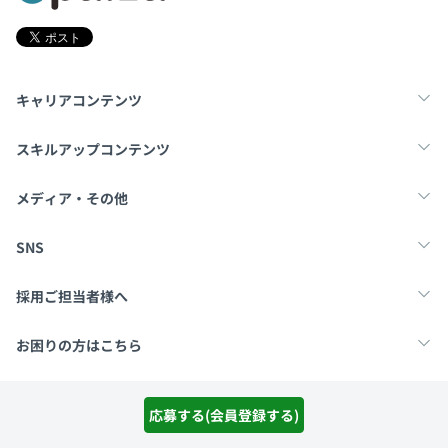
キャリアコンテンツ
転職・キャリア
未経験転職
新卒就活
スキルアップコンテンツ
学習
スキルチェック
マンガ・ゲーム
メディア・その他
Tech Team Journal
paiza times
note
SNS
X
Facebook
採用ご担当者様へ
採用・教育をお考えの企業様へ
中途求人掲載はこちら
お困りの方はこちら
paizaとは？
お問い合わせ・FAQ
応募する(会員登録する)
運営会社
利用規約
プライバシーポリシー
Cookieポリシー
Copyright Paiza, Inc. All rights reserved.