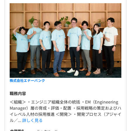
【プロダクト開発チーム】
・プロダクトエンジニア（正社員）：4名
・エンジニア（業務委託）：数名
エンジニアチームで、開発案件を1人で対応できるボリュ
ームの内容に切り出し、担当をアサインします。
株式会社エナーバンク
職務内容
＜組織＞ ・エンジニア組織全体の統括 ・EM（Engineering
Manager）層の育成・評価・配置 ・採用戦略の策定およびハ
イレベル人材の採用推進 ＜開発＞ ・開発プロセス（アジャイ
ル／...
詳しく見る
職種名