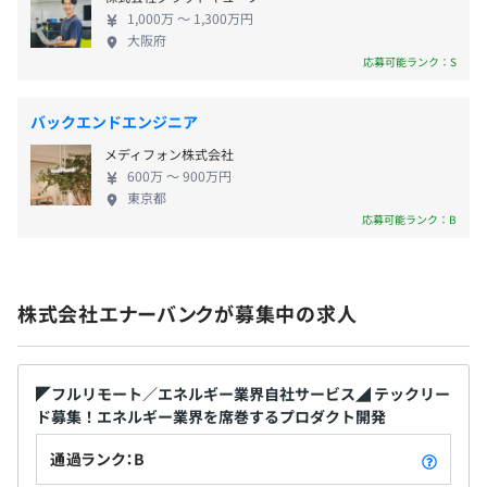
アエンジニアがDX化できる部分が非常に多いです。
1,000万 〜 1,300万円
技術者としてレガシーな業界の変革に貢献できる魅
大阪府
【開発環境】
力があります。 事業を大きく創る上では、極限まで
応募可能ランク：S
・フロントエンド：Vue.js、Nuxt.js、React、Next.js
需要家の目線でサービス設計をすることが重要です。
無期雇用
・バックエンド：Node.js、TypeScript, AWS, Lambda、
エネルギー領域の専門家として、 エネルギー関連の
バックエンドエンジニア
GAS、Jest
トレンドを見ながら需要家ニーズをマッチングさせ
・クラウドインフラ：AWS、Azure
メディフォン株式会社
るコンサルティング能力と、最新のテクノロジーを
・データベース／データ分析基盤：DynamoDB、
600万 〜 900万円
組み合わせて効率的に解決していきます。 エンジニ
東京都
３ヶ月（待遇の変更はありません）
MySQL、Synapse Analytics、Redash
アリングチームは、次世代のエネルギーインフラを
応募可能ランク：B
・CI／CD：Serverlss Framework、Github Action
生み出すべく、臨機応変にサービス構築・改善・提
・その他ツール：Github、twilio、Notion、slack、
供していく重要な役割を担っています。 エネルギー
Retool
愛あふれるエナーバンクで、一緒に脱炭素社会を実
株式会社エナーバンクが募集中の求人
現していきましょう！
・半期ごとの評価制度
◤フルリモート／エネルギー業界自社サービス◢ テックリー
・グレード制により、一定以上のグレードはマネジメント
ド募集！エネルギー業界を席巻するプロダクト開発
かスペシャリストを選択可能
通過ランク：B