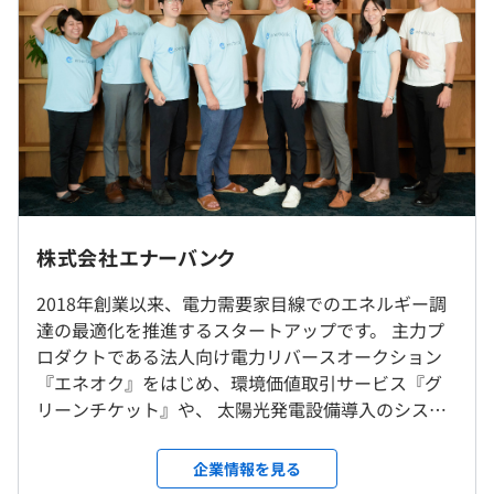
早くプロダクトに実装できます。
うち固定残業代30時間含む133,400～200,000円
■エネオク
他社の入札価格が見える状態で、需要家様の再エネ電力
（※
想定年収
は年収提示額を保証するものではありません）
化・電気料金最適化を支援するリバースオークション型の
サービスです。
・重要な打ち合わせを除いて、原則リモート勤務を推奨し
株式会社エナーバンク
フルフレックス：月平均所定労働時間150h
ています。地方からの応募も歓迎です。
休憩時間：60分
・日本橋（本社）や青山一丁目、虎ノ門にシェアオフィス
2018年創業以来、電力需要家目線でのエネルギー調
平均残業時間：平均20時間／月
PC（本人の希望に応じてMac or Widnows）とディスプレ
を契約しているため、必要に応じて出勤していただきま
達の最適化を推進するスタートアップです。 主力プ
イ1台を支給いたします。
す。
ロダクトである法人向け電力リバースオークション
・転勤はありません。
『エネオク』をはじめ、環境価値取引サービス『グ
リーンチケット』や、 太陽光発電設備導入のシステ
・完全週休2日制（土・日）
ム選定支援サービス『ソラレコ』を開発しています。
就業場所の変更範囲
・祝日
チケット駆動開発、ドメイン駆動設計
テクノロジーとコンサルティングを組み合わせた独
＜雇入時＞
企業情報を見る
・リフレッシュ休暇（3日）
自のソリューション提供が特徴。 前年度比で8倍、エ
オフィスまたは自宅