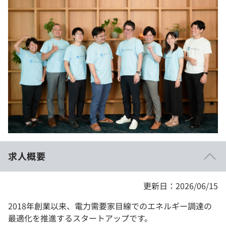
イベント・セミナー
paiza times
再チャレンジ結果一覧
リファレンス
インタビュー
note
就活成功ガイド
プラン
個人向けプラン
法人向けプラン
学校向けプラン
求人概要
契約内容・クーポン
更新日：2026/06/15
2018年創業以来、電力需要家目線でのエネルギー調達の
最適化を推進するスタートアップです。