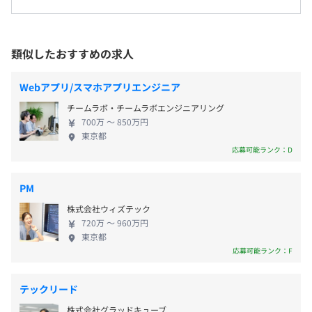
・年末年始休暇
ネオクの取扱総額も170億円を突破するほどの急成長
＜変更範囲＞
を遂げています。 エネルギーはすべての産業の潤滑
会社の定める場所（テレワークを行う場所を含む）
油です。今後の成長分野である通信やIT、AI、EVによ
類似したおすすめの求人
る自動運転交通インフラなどの根底には必ずエネル
受動喫煙防止措置に関する事項
通勤交通費（全額支給）
ギーの存在があります。 エネルギーをあらゆる産業
従業員に対する受動喫煙対策：あり
Webアプリ/スマホアプリエンジニア
のプラットフォームとして正しく選択できること
対策内容：屋内禁煙
チームラボ・チームラボエンジニアリング
が、産業の競争力や事業の持続可能性のカギとなり
700万 〜 850万円
ます。 脱炭素という世界同時進行の潮流は、石炭・
東京都
ストックオプションの付与
石油からの脱却、そして再生可能エネルギーへのシ
応募可能ランク：D
フトであり、社会的・経済的にも止めることのでき
・週1の定例MTGで、開発項目および進捗を共有していま
ない大変革の時代です。 この変化の先に実現する未
PM
す。
来を前倒しするのが、エナーバンクの役割です。 エ
年2回
・開発タスクはtrelloで管理しています。
株式会社ウィズテック
ナーバンクは、電力の選択という複雑性が高く非対
720万 〜 960万円
・ビジネス要件の確認については、都度ビジネスメンバー
称性の大きい環境において、透明性の高い情報を提
東京都
とMTGを実施することで、どんでん返しが起きないように
供しすべての需要家の未来への意思決定を加速させ
応募可能ランク：F
工夫しています。
ることで 無駄なエネルギーのない世界を実現してい
・社会保険完備（健康保険・厚生年金加入・雇用保険・労
・現エンジニアメンバー（特にリードエンジニア）は、フ
きます。わたしたちはエネルギー業界のゲームチェン
テックリード
災保険）
ルスタックスキルを持っているので、相談できる体制が整
ジャーとして事業を拡大しているため、ソフトウェ
・VCスタートアップ健康保険組合加入
っています。
株式会社グラッドキューブ