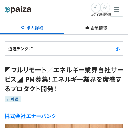
ログイン
新規登録
求人詳細
企業情報
転職・キャリア
未経験転職
求人検索
通過ランク：F
新卒就活
求人検索
インタビュー
◤フルリモート／エネルギー業界自社サー
学習
求人検索
インタビュー
転職成功ガイド
ビス◢ PM募集！エネルギー業界を席巻す
本選考
スキルチェック
講座一覧
るプロダクト開発！
転職成功ガイド
転職エージェント
ゲーム・マンガ
インターン
プログラミング言語
正社員
問題集
メディア
SQL
4択課題
株式会社エナーバンク
新卒エージェント
paizaとは？
Tech Team Journal
評価結果一覧
ナレッジ