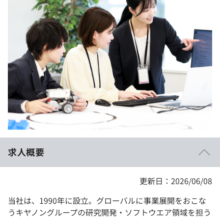
イベント・セミナー
paiza times
再チャレンジ結果一覧
リファレンス
インタビュー
note
就活成功ガイド
プラン
個人向けプラン
法人向けプラン
学校向けプラン
求人概要
契約内容・クーポン
更新日：2026/06/08
当社は、1990年に設立。グローバルに事業展開をおこな
うキヤノングループの研究開発・ソフトウエア領域を担う