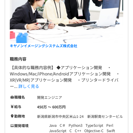
キヤノンイメージングシステムズ株式会社
職務内容
【具体的な職務内容例】 ◆アプリケーション開発 ・
Windows/Mac/iPhone/Androidアプリケーション開発 ・
XR(VR/MR)アプリケーション開発 ・プリンタードライバ
ー...
詳しく見る
職種名
開発エンジニア
給与
450万 〜 600万円
勤務地
新潟県新潟市中央区米山1-24 新潟駅南センタービル
Java
C＃
Python3
TypeScript
Perl
開発環境
JavaScript
C
C++
Objective-C
Swift