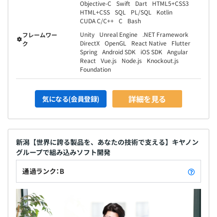
Objective-C
Swift
Dart
HTML5+CSS3
HTML+CSS
SQL
PL/SQL
Kotlin
CUDA C/C++
C
Bash
Unity
Unreal Engine
.NET Framework
フレームワー
DirectX
OpenGL
React Native
Flutter
ク
Spring
Android SDK
iOS SDK
Angular
React
Vue.js
Node.js
Knockout.js
Foundation
詳細を見る
気になる(会員登録)
新潟【世界に誇る製品を、あなたの技術で支える】キヤノン
グループで組み込みソフト開発
通過ランク：B