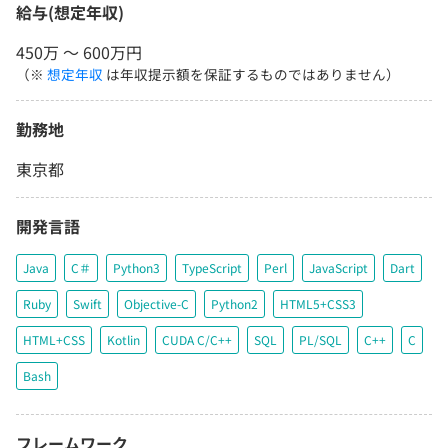
給与(想定年収)
450万 〜 600万円
（※
想定年収
は年収提示額を保証するものではありません）
勤務地
東京都
開発言語
Java
C＃
Python3
TypeScript
Perl
JavaScript
Dart
Ruby
Swift
Objective-C
Python2
HTML5+CSS3
HTML+CSS
Kotlin
CUDA C/C++
SQL
PL/SQL
C++
C
Bash
フレームワーク