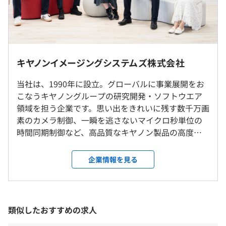
画像診断装置の読影支援アプリ開発、読影の精度向上や時
間短縮をサポート
（※
想定年収
は年収提示額を保証するものではありません）
◆インダストリアルシステム開発
・勤務地はご希望を最大限考慮します。
PLCによる産業装置の制御、装置の状態を監視するアプリ
・プロジェクトにより長期出張をおこなう際も、本人の希
キヤノンイメージングシステムズ株式会社
開発
望を最大限に考慮しながら決定します。（帰省費用は会社
《フレックスタイム制》
負担）
当社は、1990年に設立。グローバルに事業展開をお
1日の標準労働時間／8時間
・リモート勤務可（部門・プロジェクト・開発フェーズに
こなうキヤノングループの研究開発・ソフトウエア
標準労働時間帯／8：45～17：45
よって、週2～3日のリモートワークを導入）
領域を担う企業です。思い出をきれいに残す数千万画
・コアタイム／10：30～15：30
【入社後のフォロー】
素のカメラ制御、一瞬を逃さないマイクロ秒単位の
・フレキシブルタイム／7：00～22：00
▼入社後
時間同期制御など、高品質なキヤノン製品の高度な
就業場所の変更範囲
休憩時間：60分
OJTで実務に慣れていただきます。経験が浅い方は先輩の
技術開発に携わり、お客さまのビジョンを叶える確
＜雇入時＞
平均残業時間：14.4時間程度／月
サポートから、経験が豊富な方は早期にプロジェクトを担
かな技術力を提供しています。さらに近年は、AI技術
新潟本社、新潟開発センター、東京事業所
企業情報を見る
当していただくこともあります。
を活用した研究開発等にも注力し、次世代の価値創
＜変更範囲＞
造に挑戦しています。 【開発事例】 ◾️組み込みソフト
会社の定める場所（テレワークをおこなう場所を含む）
▼ 2年目以降
ウェア開発 カメラ、プリンター、半導体製造装置な
・年間休日125日
各々の役割に求められる知識・スキル・マインドを習得す
ど様々なキヤノン製品に組み込まれているファーム
類似したおすすめの求人
・完全週休2日制（土・日・祝日）
受動喫煙防止措置に関する事項
る研修体系が整備されています。
ウェアを開発 ◾️アプリケーション開発 カメラ/プリン
・夏季休暇
従業員に対する受動喫煙対策：あり
テクニカルスキル、ビジネススキル（顧客折衝・チームコ