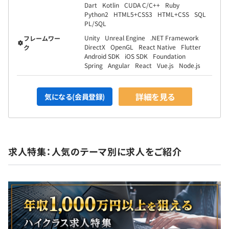
Dart
Kotlin
CUDA C/C++
Ruby
Python2
HTML5+CSS3
HTML+CSS
SQL
PL/SQL
Unity
Unreal Engine
.NET Framework
フレームワー
DirectX
OpenGL
React Native
Flutter
ク
Android SDK
iOS SDK
Foundation
Spring
Angular
React
Vue.js
Node.js
詳細を見る
気になる(会員登録)
求人特集：人気のテーマ別に求人をご紹介