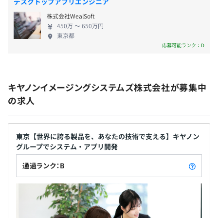
オブジェクト指向、ウォーターフォール、アジャイル、ス
デスクトップアプリエンジニア
賞与：年2回（6月・12月）
クラム、テスト駆動開発、チケット駆動開発、ドメイン駆
株式会社WealSoft
※2025年実績：5.5カ月分支給
動設計、プロトタイピング、コーディング規約あり
450万 〜 650万円
東京都
応募可能ランク：D
昇給：年1回（1月）
キヤノンイメージングシステムズ株式会社が募集中
の求人
・社会保険完備（健康保険・厚生年金保険、雇用保険・労
災保険）
Docker、Terraform、AWS CloudFormation、Ansible、
東京【世界に誇る製品を、あなたの技術で支える】キヤノン
・キヤノングループ保険（生命保険、損害保険、自動車保
Kubernetes、Amazon ECS、Zabbix、Amazon
グループでシステム・アプリ開発
険、火災保険など）
CloudWatch
通過ランク：B
無期雇用
BigQuery、Amazon Redshift、PyTorch、pandas、
scikit-learn、NumPy