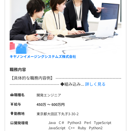
3カ月（期間中、給与などの待遇は変わりません）
キヤノンイメージングシステムズ株式会社
現在、開発部門には約420名のエンジニアが在籍。
職務内容
20~30代を中心に幅広い世代が活躍しており（20～30代
【具体的な職務内容例】 ---------------------------------------------
が約240名）、現在働くスタッフの7人に1人が女性です。
---------------------------------- ◆組み込み...
詳しく見る
職種名
開発エンジニア
給与
450万 〜 600万円
勤務地
東京都大田区下丸子3-30-2
Java
C＃
Python3
Perl
TypeScript
開発環境
JavaScript
C++
Ruby
Python2