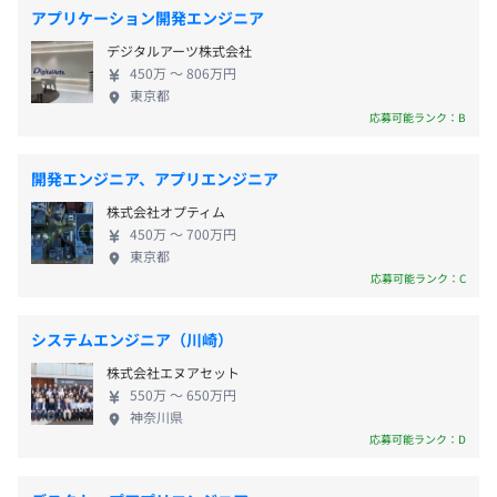
ター/医療機器/FAなど様々な業種のアプリケーション
・年末年始休暇
対策内容：敷地内禁煙
アプリケーション開発エンジニア
ミュニケーション・育成など）、日々の業務を安心・安全
を開発、 XR(VR/MR)システムの企画・開発・テス
・有給休暇（半日取得可）
に遂行するためのガイドラインやリテラシーの学習など、
デジタルアーツ株式会社
ト・コンテンツ制作まで一括開発 ◾️クラウド開発 キ
・フリーバカンス制度（年1回、連続5日間の休暇取得が
多様な学びの機会があります。
450万 〜 806万円
ヤノン製品と連携し、イメージング技術を融合した
可能）
東京都
クラウドシステムを開発 ◾️品質保証技術 ソフトウェ
応募可能ランク：B
・リフレッシュ休暇制度（勤続5年ごとに、長期休暇の付
〈東京事業所〉東急多摩川線「下丸子駅」より徒歩10分
アや製品の設計・動作などを検証する技術。製品が
与と金一封の支給）
◆充実した研修制度
正しく動作するだけでなく、お客様にとっての使い
・産前産後休暇
階層別研修、ビジネススキル・ヒューマンスキル研修、技
開発エンジニア、アプリエンジニア
やすさを検証。あらゆる観点で分析、テストケース
・介護休暇
術研修などキャリアに応じた学びの機会を提供
株式会社オプティム
を設計し、高品質製品開発に貢献
・特別休暇（結婚・配偶者の出産・慶弔など）
450万 〜 700万円
・傷病積立休暇 など
東京都
◆資格取得支援制度
応募可能ランク：C
新たなスキル獲得を積極的にサポートする体制を完備
システムエンジニア（川崎）
・通勤手当（全額支給）
株式会社エヌアセット
・時間外手当（全額支給）
相談の上、業務に最適なスペックのPCを支給
550万 〜 650万円
・賃貸住宅支度金 など
神奈川県
応募可能ランク：D