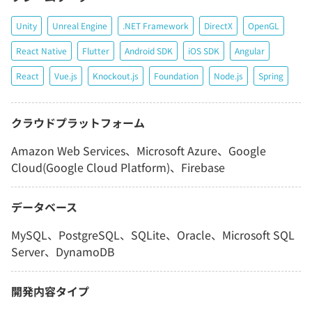
Unity
Unreal Engine
.NET Framework
DirectX
OpenGL
React Native
Flutter
Android SDK
iOS SDK
Angular
React
Vue.js
Knockout.js
Foundation
Node.js
Spring
クラウドプラットフォーム
Amazon Web Services、Microsoft Azure、Google
Cloud(Google Cloud Platform)、Firebase
データベース
MySQL、PostgreSQL、SQLite、Oracle、Microsoft SQL
Server、DynamoDB
開発内容タイプ