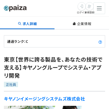
ログイン
新規登録
求人詳細
企業情報
転職・キャリア
未経験転職
求人検索
通過ランク：C
新卒就活
求人検索
インタビュー
東京【世界に誇る製品を、あなたの技術で
学習
求人検索
インタビュー
転職成功ガイド
支える】キヤノングループでシステム・アプ
本選考
スキルチェック
講座一覧
リ開発
転職成功ガイド
転職エージェント
ゲーム・マンガ
インターン
プログラミング言語
正社員
問題集
メディア
SQL
4択課題
キヤノンイメージングシステムズ株式会社
新卒エージェント
paizaとは？
Tech Team Journal
評価結果一覧
ナレッジ