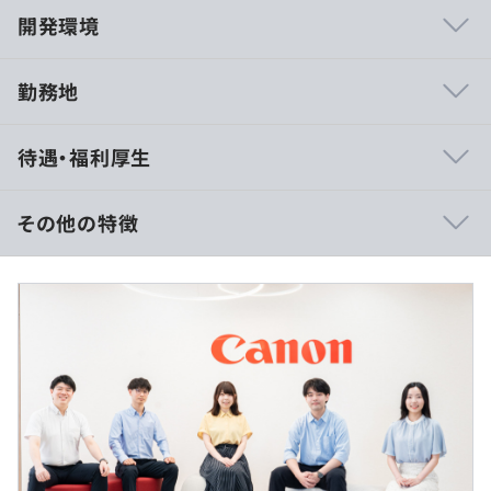
開発環境
勤務地
◆カメラファームウェア開発
待遇・福利厚生
カメラ本体やアクセサリー（フラッシュ・マイクなど）の
制御、通信処理、画像保存機能の開発
その他の特徴
◆モバイルアプリケーション開発
カメラ・プリンターをスマートフォンで制御するアプリ開
月給25万円～30万円＋諸手当＋賞与（年2回・2025年実
発、クラウド連携による印刷制御機能の開発
績／5.5カ月分）
初年度の年収 ：450万円～600万円
◆プリンターファームウェア開発
OS周辺（改ざん検知・ドライバー）、ミドルウェア（ユ
《モデル年収例》
ーザー認証やジョブ・デバイス制御）、アプリ層（液晶パ
年収600万円 ／ 35歳 ／時間外手当20時間/月を含む
ネルUI）まで幅広く対応
（2025年支給実績に基づくモデル年収例）
◆メディカルシステム開発