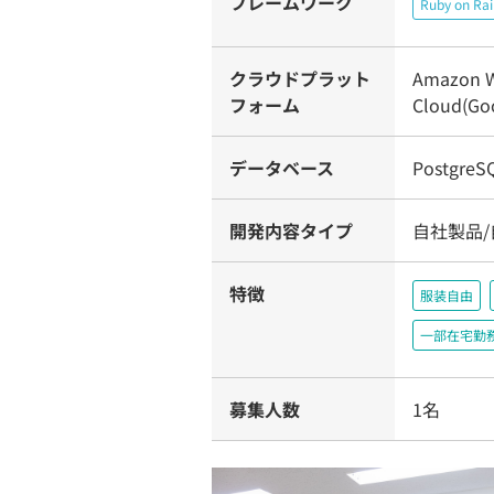
フレームワーク
Ruby on Rai
クラウドプラット
Amazon W
フォーム
Cloud(Goo
データベース
PostgreS
開発内容タイプ
自社製品/
特徴
服装自由
一部在宅勤
募集人数
1名