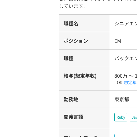
しています。
職種名
シニアエ
ポジション
EM
職種
バックエ
給与(想定年収)
800万 〜 
（※
想定年
勤務地
東京都
開発言語
Ruby
Ja