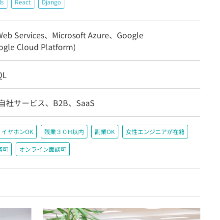
ls
React
Django
eb Services、Microsoft Azure、Google
gle Cloud Platform)
QL
自社サービス、B2B、SaaS
イヤホンOK
残業３０H以内
副業OK
女性エンジニアが在籍
務可
オンライン面談可