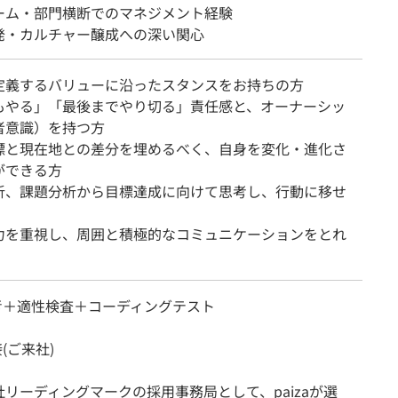
ーム・部門横断でのマネジメント経験
発・カルチャー醸成への深い関心
定義するバリューに沿ったスタンスをお持ちの方
もやる」「最後までやり切る」責任感と、オーナーシッ
者意識）を持つ方
標と現在地との差分を埋めるべく、自身を変化・進化さ
ができる方
析、課題分析から目標達成に向けて思考し、行動に移せ
力を重視し、周囲と積極的なコミュニケーションをとれ
選考＋適性検査＋コーディングテスト
(ご来社)
リーディングマークの採用事務局として、paizaが選