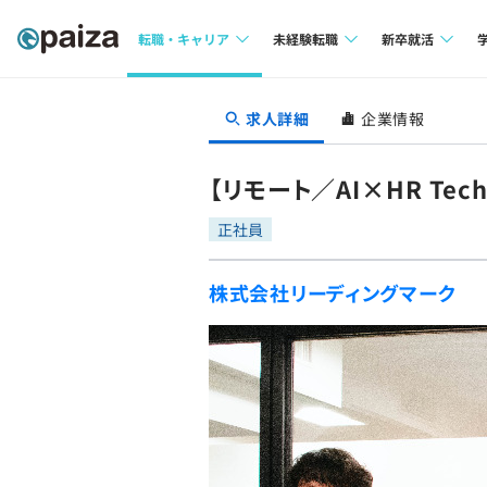
転職・キャリア
未経験転職
新卒就活
求人検索
求人検索
求人検索
求人詳細
企業情報
本選考
インタビュー
インタビュー
インターン
【リモート／AI×HR T
転職成功ガイド
転職成功ガイド
正社員
新卒エージェ
転職エージェント
株式会社リーディングマーク
イベント・セ
インタビュー
就活成功ガイ