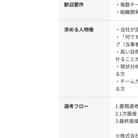
歓迎要件
・複数チ
・組織開
求める人物像
・当社が
・「何で
プ（当事
・高い目
せること
・現状分
る方
・チーム
る方
選考フロー
1.書類
2.1次面接
3.最終面接
※株式会社