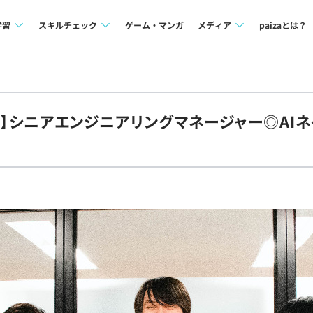
学習
スキルチェック
ゲーム・マンガ
メディア
paizaとは？
講座一覧
プログラミング言語
Tech Team Journal
問題集
SQL
paiza times
ech】シニアエンジニアリングマネージャー◎A
4択課題
評価結果一覧
note
ント
ナレッジ
再チャレンジ結果一覧
ミナー
リファレンス
プラン
ド
個人向けプラン
法人向けプラン
学校向けプラン