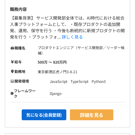
マークは「マインドはベンチャーかつビジネスクオリティ
は一流企業に匹敵」する企業であり続けています。
職務内容
【募集背景】 サービス開発部全体では、AI時代における総合
人事プラットフォームとして、 ・既存プロダクトの追加開
発、運用、保守を行う ・今後も断続的に新規プロダクトの開
発を行う ・プラットフォ...
詳しく見る
所属部門：サービス開発部32名（2026/6現在）
※入社予定者含む
プロダクトエンジニア（サービス開発部／リーダー候
職種名
・VPoE：1名
補）
・副GM：1名
給与
500万 〜 820万円
・EM：4名
勤務地
東京都港区虎ノ門3-8-21
・エンジニア：25名
・イネーブルメント：1名
開発環境
JavaScript
TypeScript
Python3
フレームワー
Django
ク
詳細を見る
気になる(会員登録)