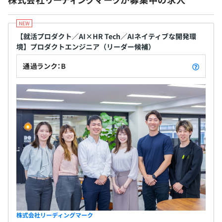
昇給査定年2回（9月、3月）
Docker、Terraform
【就活プロダクト／AI×HR Tech／AIネイティブな開発環
境】プロダクトエンジニア（リーダー候補）
各種社会保険完備
・等級をベースに上長と目標設定をおこない、進捗に応じ
通過ランク：B
て評価が決定されます。
エンジニア独自の評価体制はございませんが、マネジメン
ト/スペシャリストで異なる評価基準を採用しており、社
無期雇用
員の志向にあわせた評価やキャリア設計を行っています。
・四半期ごとの短いスパンできめ細やかに目標の達成状
況を確認・検証します。 この評価を昇給に直結させ、成
3カ月（期間中、条件の変更はありません）
果を上げた人を正当に処遇しています。
・経営陣、同僚による定性的な「360度評価」を個別にフ
ィードバックする機会を設け、「気付き」による自己成長
を促し、ビジネスクオリティを高めています。
・こうした人事評価制度を整えていることでリーディング
株式会社リーディングマーク