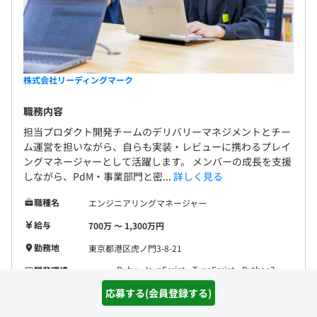
株式会社リーディングマーク
職務内容
担当プロダクト開発チームのデリバリーマネジメントとチー
ム運営を担いながら、自らも実装・レビューに携わるプレイ
ングマネージャーとして活躍します。 メンバーの成長を支援
しながら、PdM・事業部門と密...
詳しく見る
職種名
エンジニアリングマネージャー
給与
700万 〜 1,300万円
勤務地
東京都港区虎ノ門3-8-21
Ruby
JavaScript
TypeScript
Python3
開発環境
R言語
応募する(会員登録する)
フレームワー
Ruby on Rails
React
Django
ク