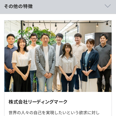
・社員のメンタル状態を可視化し、性格をもとにアドバイ
その他の特徴
スをすることでウェルビーイングを実現「ミキワメAI ウ
ェルビーイングサーベイ」
・年俸制、年俸の12分割を毎月支給。
（
・年俸には月45時間までの固定残業代（108,382円/
https://mikiwame.com/well-being.html
）
・1on1を起点に社員のパフォーマンスを最大化する「ミ
月〜）込み。超過分は別途支給。
キワメAI マネジメント」
固定残業代を除く支給額は416,667円〜/月。
（
・昇給機会は年2回
https://mikiwame.com/management.html
）
・AI × コンサル × 研修で、組織変革を実現する「ミキワ
・想定年収金額は目安であり、選考を通じて上下する可能
メAI AIコーチ」（
性があります。
https://mikiwame.com/ai-
coach.html
）
・理論と現場をつなぎ、組織の変化まで届ける研修「ミキ
ワメAI 企業研修」
（
https://mikiwame.com/kensyu.html
）
・⽇本最⼤級の優秀層就活⽀援サービス「ミキワメ就活」
（※
想定年収
は年収提示額を保証するものではありません）
（
https://www.recme.jp/
）
東京勤務
転勤はありません
株式会社リーディングマーク
9:00-18:00
世界の人々の自己を実現したいという欲求に対し
就業場所の変更範囲
※原則定時退社を推奨
■業務時間内での自己研鑽