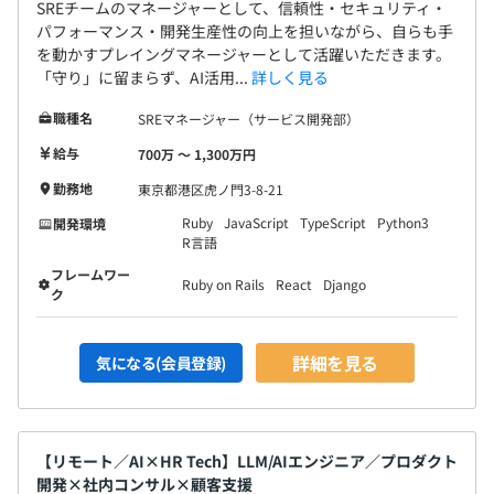
SREチームのマネージャーとして、信頼性・セキュリティ・
パフォーマンス・開発生産性の向上を担いながら、自らも手
を動かすプレイングマネージャーとして活躍いただきます。
「守り」に留まらず、AI活用...
詳しく見る
職種名
SREマネージャー（サービス開発部）
給与
700万 〜 1,300万円
勤務地
東京都港区虎ノ門3-8-21
Ruby
JavaScript
TypeScript
Python3
開発環境
R言語
フレームワー
Ruby on Rails
React
Django
ク
詳細を見る
気になる(会員登録)
【リモート／AI×HR Tech】LLM/AIエンジニア／プロダクト
開発×社内コンサル×顧客支援