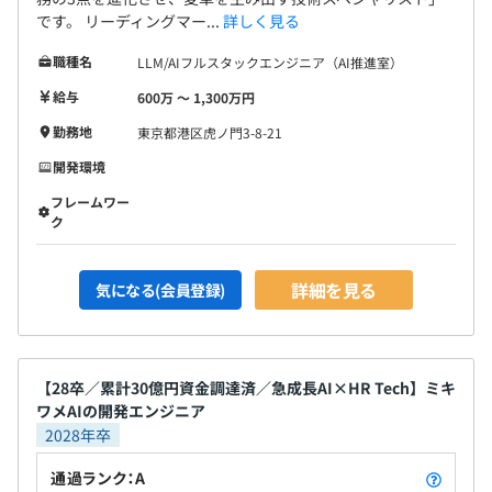
です。 リーディングマー...
詳しく見る
職種名
LLM/AIフルスタックエンジニア（AI推進室）
給与
600万 〜 1,300万円
勤務地
東京都港区虎ノ門3-8-21
開発環境
フレームワー
ク
詳細を見る
気になる(会員登録)
【28卒／累計30億円資金調達済／急成長AI×HR Tech】ミキ
ワメAIの開発エンジニア
2028年卒
通過ランク：A