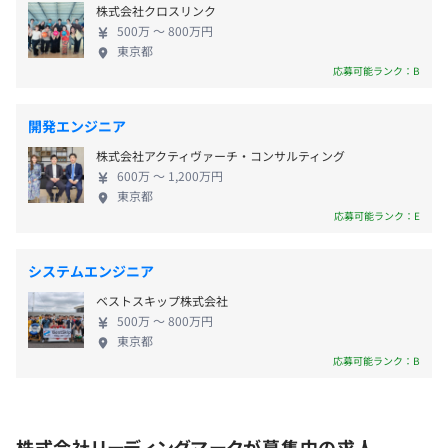
メンバーが主体の勉強会が社内で随時行われています。
株式会社クロスリンク
また、月に1度エンジニア全員が参加する場にて交代でLT
500万 〜 800万円
・ストックオプション制度（全社員に対して付与）
東京都
を⾏っています。
応募可能ランク：B
・月例会におけるAward制度
・ピアボーナス制度
・部活動制度（1回開催につき、1人あたり2000円の補助
開発エンジニア
あり）
MacBookPro貸与
株式会社アクティヴァーチ・コンサルティング
・シャッフルランチ（補助あり）
オフィスにモニター完備
600万 〜 1,200万円
・オフィスランチ支援制度（補助あり）
東京都
応募可能ランク：E
・ウォーターサーバー・オフィスグリコ常設
・交通費支給：上限3万円／月
・私服通勤
アジャイル、スクラム
システムエンジニア
ベストスキップ株式会社
500万 〜 800万円
東京都
応募可能ランク：B
ストックオプション制度あり
株式会社リーディングマークが募集中の求人