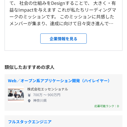
て、 社会の仕組みをDesignすることで、 大きく・有
＜雇入時＞
休憩時間：休憩は1hを目安に業務に支障がない範囲で自
毎⽉の稼働時間の6%を⾃⼰研鑽に充てられるルールを設
益なImpactを与えます これが私たちリーディングマ
勤務地記載の場所
由。
けています。
ークのミッションです。 このミッションに共感した
＜変更範囲＞
平均残業時間：平均20時間／月
例えば20営業⽇の⽉なら20⽇×8h=160h×6%=9.6hが対
メンバーが集まり、達成に向けて日々突き進んでい
会社の定める場所
象になります。
ます。 それぞれのバックグラウンドは違いますが、
このルール内であれば外部セミナーの受講やイベント参加
多くのメンバーの「仕事にやりがいを感じている人
企業情報を見る
受動喫煙防止措置に関する事項
も業務時間としてカウントいたします。
が少ない今の社会に問題意識を持ち、もっとイキイ
・完全週休二日制（土、日）、祝日
オフィスビル内喫煙所あり
⼤型のイベントが開催されるタイミングでは、メンバーを
キと働ける社会を作っていきたい」という想いは共
※年間休日実績：128日（2023年）
募ってグループで参加することも多いです。
通しています。 このミッションをベースに展開して
・年末年始休暇、夏期休暇
いるのが「働く人の自己実現の支援」を行う「ミキ
類似したおすすめの求人
・年次有給休暇（初年度10日：試用期間満了後翌日に付
■資格取得補助
ワメAI」ブランドです。 「ミキワメAI」ブランドは
与）、慶弔休暇
スキルアップのための書籍購⼊や資格取得に対し、会社が
東京メトロ 日比谷線「虎ノ門ヒルズ駅」A2出口より徒歩2
ユーザー数も増加し、売上高も3年間で2倍以上に成
・産休・育休
Web／オープン系アプリケーション開発（ハイレイヤー）
⼀部費⽤負担を⾏っています。
分
長しています。 よりスピード感を持って働く人や企
・子の看護休暇
また、過去に購⼊された書籍がオフィスにございますの
東京メトロ 日比谷線 「神谷町駅」3出口より徒歩4分
株式会社エッセンショナル
業の支援を進めるべく、エンジニア組織の拡大を目
・ウェルビーイング休暇
で、⾃由にお読みいただけます。
東京メトロ 銀座線「虎ノ門駅」4出口より徒歩6分
700万 〜 900万円
指しています。
※年間1日、法定の有給休暇とは別に付与され、記念日等
神奈川県
雑談やSlack上でおすすめの書籍を紹介しあうような場⾯
東京メトロ 千代田線・丸ノ内線・日比谷線 「霞ヶ関駅」
応募可能ランク：D
に休暇取得していただくことができます。入社日に付与し
も⾒られます。
A12出口より徒歩9分
ます。
■勉強会、LT会
フルスタックエンジニア