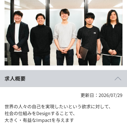
イベント・セミナー
paiza times
再チャレンジ結果一覧
リファレンス
インタビュー
note
就活成功ガイド
プラン
個人向けプラン
法人向けプラン
学校向けプラン
求人概要
契約内容・クーポン
更新日：2026/07/29
世界の人々の自己を実現したいという欲求に対して、
社会の仕組みをDesignすることで、
大きく・有益なImpactを与えます