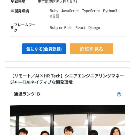
勤務地
東京都港区虎ノ門3-8-21
Ruby
JavaScript
TypeScript
Python3
開発環境
R言語
フレームワー
Ruby on Rails
React
Django
ク
詳細を見る
気になる(会員登録)
【リモート／AI×HR Tech】シニアエンジニアリングマネー
ジャー◎AIネイティブな開発環境
通過ランク：B