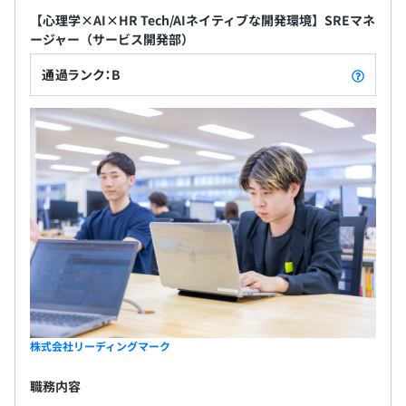
・組織図上のチームはドメイン領域をベースとした体制を
【心理学×AI×HR Tech/AIネイティブな開発環境】SREマネ
組んでいます。
ージャー（サービス開発部）
・スクラムチームは8名程度の構成をベースとしていま
通過ランク：B
す。
PdM、エンジニア（正社員4名、業務委託2名）、デザ
イナー
株式会社リーディングマーク
職務内容