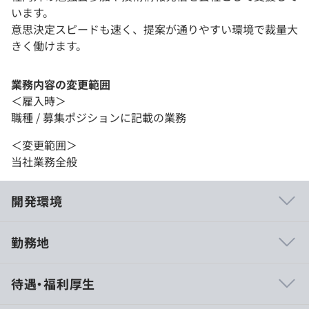
います。
意思決定スピードも速く、提案が通りやすい環境で裁量大
きく働けます。
業務内容の変更範囲
＜雇入時＞
職種 / 募集ポジションに記載の業務
＜変更範囲＞
当社業務全般
開発環境
勤務地
・⾃社で活躍できる社員を10分間でミスマッチ採用を防
待遇・福利厚生
ぐ「ミキワメAI 適性検査」
（
https://mikiwame.com/aptitude-test.html
）