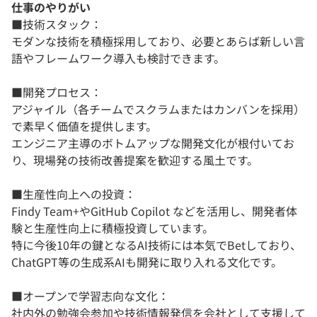
仕事のやりがい
■技術スタック：
モダンな技術を積極採用しており、必要とあらば新しい言
語やフレームワーク導入も検討できます。
■開発プロセス：
アジャイル（各チームでスクラムまたはカンバンを採用）
で素早く価値を提供します。
エンジニア主導のボトムアップな開発文化が根付いてお
り、現場発の技術改善提案を歓迎する風土です。
■生産性向上への投資：
Findy Team+やGitHub Copilot などを活用し、開発者体
験と生産性向上に積極投資しています。
特に今後10年の鍵となるAI技術には本気でBetしており、
ChatGPT等の生成系AIも開発に取り入れる文化です。
■オープンで学習志向な文化：
社内外の勉強会参加や技術情報発信を会社として支援して