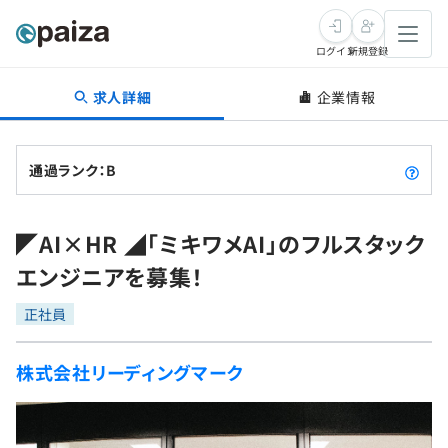
ログイン
新規登録
求人詳細
企業情報
転職・キャリア
未経験転職
求人検索
通過ランク：B
新卒就活
求人検索
インタビュー
◤AI×HR ◢「ミキワメAI」のフルスタック
学習
求人検索
インタビュー
転職成功ガイド
エンジニアを募集！
本選考
スキルチェック
講座一覧
転職成功ガイド
転職エージェント
正社員
ゲーム・マンガ
インターン
プログラミング言語
問題集
株式会社リーディングマーク
メディア
SQL
4択課題
新卒エージェント
paizaとは？
Tech Team Journal
評価結果一覧
ナレッジ