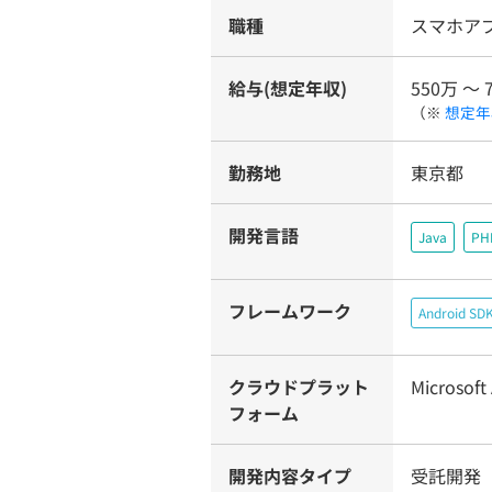
職種
スマホア
給与(想定年収)
550万 〜 
（※
想定年
勤務地
東京都
開発言語
Java
PH
フレームワーク
Android SD
クラウドプラット
Microsoft
フォーム
開発内容タイプ
受託開発