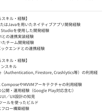
るスキル・経験】
linまたはJavaを用いたネイティブアプリ開発経験
oid Studioを使用した開発経験
 APIとの連携実装経験
を用いたチーム開発経験
やバックエンドとの連携経験
るスキル・経験】
ョンスキル
e（Authentication, Firestore, Crashlytics等）の利用経
ck ComposeやMVVMアーキテクチャの利用経験
公開・運用経験（Google Play対応含む）
UI／UX設計の知見
Dツールを使ったビルド
スフロー構築経験