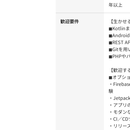
年以上
歓迎要件
【生かせ
◼︎Kot
◼︎Andr
◼︎REST
◼︎Git
◼︎PHP
【歓迎す
◼︎オプシ
・Firebas
験
・Jetpa
・アプリの
・モダンな
・CI／C
・リリー