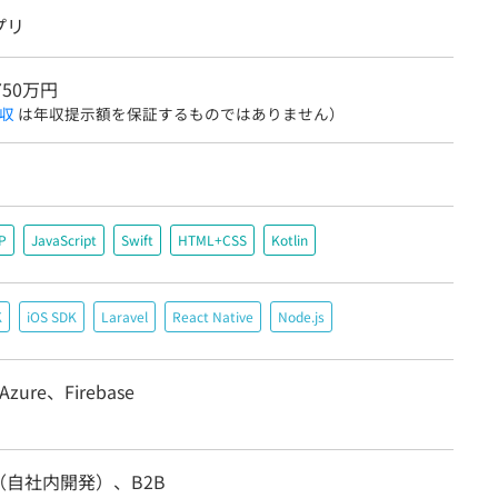
プリ
750万円
収
は年収提示額を保証するものではありません）
P
JavaScript
Swift
HTML+CSS
Kotlin
K
iOS SDK
Laravel
React Native
Node.js
 Azure、Firebase
（自社内開発）、B2B