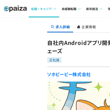
転職・キャリア
未経験転職
新卒就活
求人検索
求人検索
求人検索
求人詳細
企業情報
本選考
インタビュー
インタビュー
インターン
自社内Androidアプリ
転職成功ガイド
転職成功ガイド
ェーズ
新卒エージェ
転職エージェント
正社員
イベント・セ
ソホビービー株式会社
インタビュー
就活成功ガイ