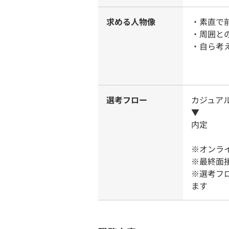
求める人物像
・素直で
・周囲と
・自ら考
選考フロー
カジュア
▼
内定
※オンラ
※最終面
※選考フ
ます