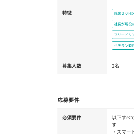
特徴
残業３０H
社長が現役o
フリードリ
ベテラン歓
募集人数
2名
応募要件
必須要件
以下すべ
す！
・スマー