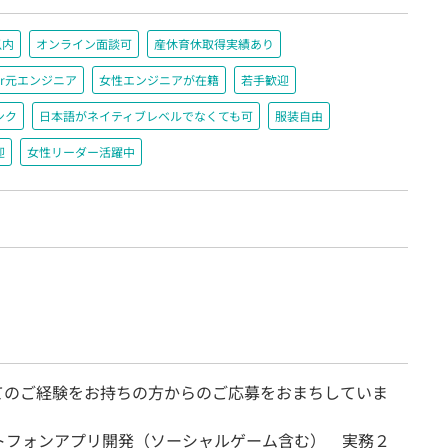
以内
オンライン面談可
産休育休取得実績あり
r元エンジニア
女性エンジニアが在籍
若手歓迎
ンク
日本語がネイティブレベルでなくても可
服装自由
迎
女性リーダー活躍中
てのご経験をお持ちの方からのご応募をおまちしていま
トフォンアプリ開発（ソーシャルゲーム含む） 実務２