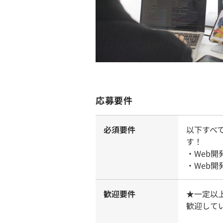
応募要件
必須要件
以下すべ
す！
・Web
・Web
歓迎要件
★一定以
歓迎して