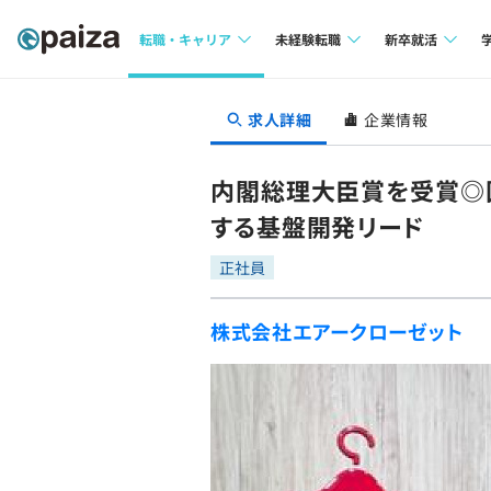
転職・キャリア
未経験転職
新卒就活
求人検索
求人検索
求人検索
求人詳細
企業情報
本選考
インタビュー
インタビュー
インターン
内閣総理大臣賞を受賞◎
転職成功ガイド
転職成功ガイド
する基盤開発リード
新卒エージェ
転職エージェント
正社員
イベント・セ
株式会社エアークローゼット
インタビュー
就活成功ガイ