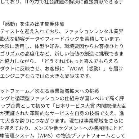
しており、ITの力で社会課題の解決に直接貢献できる手
「感動」を生み出す開発体験
ティストを迎え入れており、ファッションレンタル業界
膨大な顧客データやフィードバックを蓄積しています。
大限に活用し、体型や好み、環境要因からお客様ひとり
ゴリズムの高度化など、新しい価値の創造に挑戦できま
と協力しながら、「どうすればもっと喜んでもらえる
ダクトに反映させ、お客様に「WOW!（感動）」を届け
エンジニアならではの大きな醍醐味です。
ットフォーム／次なる事業領域拡大への挑戦
ングと循環型ファッションの仕組みが国レベルで高く評
アップ企業として初めて「日本サービス大賞 内閣総理大臣
が実証された革新的なサービスを自身の技術で支え、進
て大きな誇りにつながります。現在は事業領域をさらに
を迎えており、メンズや他セグメントへの横展開にとど
庫管理システム（WMS）の物流プラットフォームとして