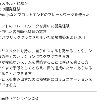
るスキル・経験＞
゙の開発経験
t、Vue.jsなどフロントエンドのフレームワークを使った
エンドのフレームワークを用いた開発経験
どを用いた各自動化処理の実装
などパブリッククラウドを用いた環境構築および運用
のリスペクトを持ち、自らのスキルを高めることや、シ
善のディスカッションにワクワクできる方
件が複雑なシステムを構築することに喜びを感じる方
あくまで手段としてとらえ、目的達成のためにあらゆる
とることができる方
ービスを生み出すために積極的にコミュニケーションを
ができる方
ル面談（オンラインOK）