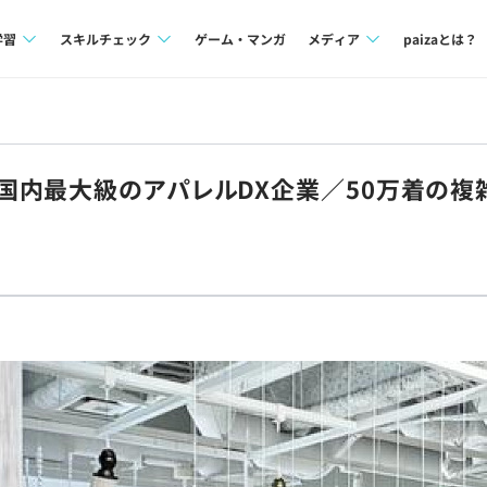
学習
スキルチェック
ゲーム・マンガ
メディア
paizaとは？
講座一覧
プログラミング言語
Tech Team Journal
問題集
SQL
paiza times
国内最大級のアパレルDX企業／50万着の複
4択課題
評価結果一覧
note
ント
ナレッジ
再チャレンジ結果一覧
ミナー
リファレンス
プラン
ド
個人向けプラン
法人向けプラン
学校向けプラン