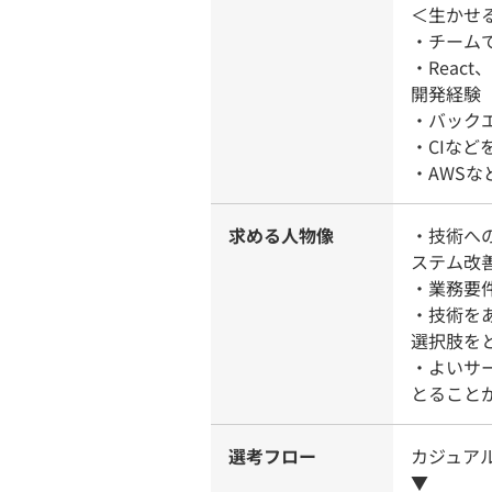
＜生かせ
・チームて
・Reac
開発経験
・バック
・CIな
・AWS
求める人物像
・技術へ
ステム改
・業務要
・技術を
選択肢を
・よいサ
とること
選考フロー
カジュア
▼