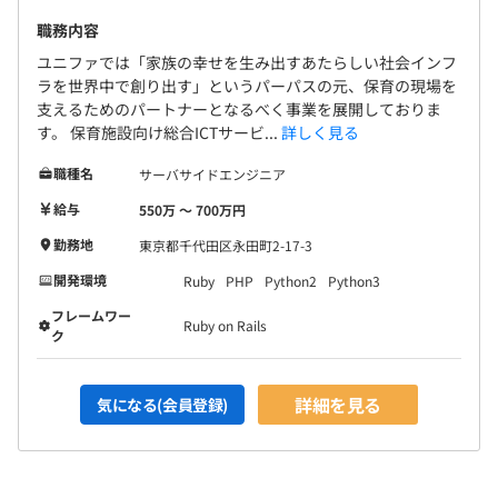
職務内容
試用期間あり：3カ月
ユニファでは「家族の幸せを生み出すあたらしい社会インフ
ラを世界中で創り出す」というパーパスの元、保育の現場を
支えるためのパートナーとなるべく事業を展開しておりま
す。 保育施設向け総合ICTサービ...
詳しく見る
職種名
サーバサイドエンジニア
給与
550万 〜 700万円
勤務地
東京都千代田区永田町2-17-3
開発環境
Ruby
PHP
Python2
Python3
フレームワー
Ruby on Rails
ク
詳細を見る
気になる(会員登録)