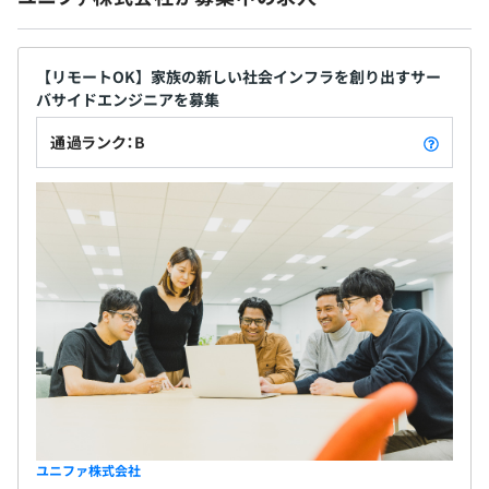
・PC貸与
物像 ・保育業界の現状や家族コミュニケーションを
・ウォーターサーバー
本気で変えたいと思っている方 ・自ら現状のシステ
・オフィスグリコ
ム・体制の課題を見つけ、改善に向けて積極的に行
【リモートOK】家族の新しい社会インフラを創り出すサー
バサイドエンジニアを募集
動できる方 ・エンジニアとして常に技術の向上に取
り組んでいる方 ・チームのメンバーへのリスペクト
通過ランク：B
を忘れず、協力してプロダクトを開発していける方
・賞与：年2回
◆給与 スキル、経験、能力に応じて決定いたしま
・査定：年 2回
す。 ◆勤務地 ■東京オフィス 東京都千代田区永田町
2丁目17-3 住友不動産永田町ビル 1階 アクセス 赤坂
見附駅 徒歩4分 永田町駅 徒歩4分
関東ITソフトウェア健康保険、厚生年金保険、雇用保険、
労災保険
無期雇用
ユニファ株式会社