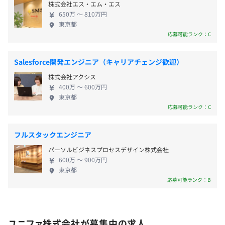
・結婚休暇
株式会社エス・エム・エス
DynamoDB ・バージョン管理: Git ・ソースコード管
・慶弔休暇
650万 〜 810万円
理: BitBucket, GitHub ・インフラ: AWS, Docker ・コ
・子の看護休暇（子の人数に関わらず10日付与）
東京都
ミュニケーション: Slack, Google Meet, Zoom ・ド
応募可能ランク：C
・介護休暇
キュメンテーション: Confluence ・チケット管理:
・生理休暇
Jira 下記情報もご参照ください。 【変更の範囲：会
・産前産後休業
Salesforce開発エンジニア（キャリアチェンジ歓迎）
社の定める業務】 ◆必須スキル ・Ruby on Railsを使
・育児休業
株式会社アクシス
ったWebアプリ開発実務経験 ・Ruby on Railsを使っ
400万 〜 600万円
たWebアプリのメンテナンス・運用経験 ・RSpec、
東京都
もしくはMiniTestを用いたテストの実装経験 ・複数
応募可能ランク：C
の関係者と仕事を進めていける能力 ・リモートワー
・通勤交通費支給（規程有）
ク環境におけるチーム開発のご経験 ◆歓迎スキル ・
・各種社会保険制度あり
フルスタックエンジニア
Vue.jsなどフロントエンドフレームワークの実装経験
パーソルビジネスプロセスデザイン株式会社
・ChatGPTなどAI関連APIを利用した実装経験 ・モバ
■その他
600万 〜 900万円
イルアプリ向けAPIの実装経験 ・Ruby/Railsのバージ
・副業許可（条件あり）
東京都
ョンアップ、関連gemのバージョンアップ経験 ・フ
応募可能ランク：B
・従業員持株会制度
ロントエンドフレームワーク(Vue2→Vue3など）のバ
・定期健康診断
ージョンアップ経験 ・gemの開発、rubygems.orgへ
・インフルエンザ予防接種補助
の公開やメンテンス経験 ・日常会話レベルの英語力
・ベビーシッター割引券
ユニファ株式会社が募集中の求人
・エンジニアチームのマネジメント経験 ◆求める人