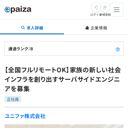
ログイン
新規登録
求人詳細
企業情報
転職・キャリア
未経験転職
求人検索
通過ランク：B
新卒就活
求人検索
インタビュー
【全国フルリモートOK】家族の新しい社会
学習
求人検索
インタビュー
転職成功ガイド
インフラを創り出すサーバサイドエンジニ
本選考
スキルチェック
講座一覧
アを募集
転職成功ガイド
転職エージェント
ゲーム・マンガ
インターン
プログラミング言語
正社員
問題集
メディア
SQL
4択課題
ユニファ株式会社
新卒エージェント
paizaとは？
Tech Team Journal
評価結果一覧
ナレッジ