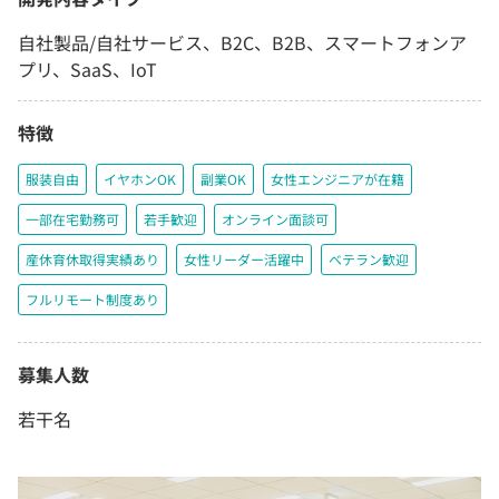
自社製品/自社サービス、B2C、B2B、スマートフォンア
プリ、SaaS、IoT
特徴
服装自由
イヤホンOK
副業OK
女性エンジニアが在籍
一部在宅勤務可
若手歓迎
オンライン面談可
産休育休取得実績あり
女性リーダー活躍中
ベテラン歓迎
フルリモート制度あり
募集人数
若干名