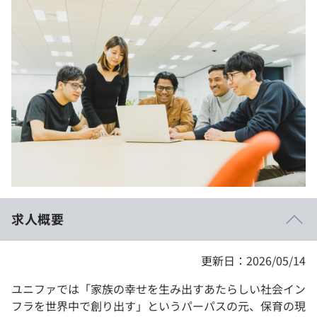
イベント・セミナー
paiza times
再チャレンジ結果一覧
リファレンス
インタビュー
note
就活成功ガイド
プラン
個人向けプラン
法人向けプラン
学校向けプラン
求人概要
契約内容・クーポン
更新日：2026/05/14
ユニファでは「家族の幸せを生み出すあたらしい社会イン
フラを世界中で創り出す」というパーパスの元、保育の現