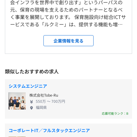
会インフラを世界中で創り出す」というパーパスの
元、保育の現場を支えるためのパートナーとなるべ
就業場所の変更範囲
く事業を展開しております。 保育施設向け総合ICTサ
＜雇入時＞
ービスである「ルクミー」は、提供する機能も増
東京本社および自宅
9:30～18:30（休憩60分）
オブジェクト指向、ウォーターフォール、アジャイル、チ
え、多くの保育施設に導入いただいておりますが、
＜変更範囲＞
・在宅勤務可
ケット駆動開発、グローバルチーム（多国籍メンバー）
今後さらに領域を拡大し、かつ安定したプロダクト
会社の定める場所（テレワークを行う場所を含む）
企業情報を見る
・中抜け制度あり
を提供するために、エンジニアとして自社プロダク
・スライド勤務（時差出勤）相談可
ト全般におけるアプリケーション開発・運用全般を
休憩時間：休憩60分
受動喫煙防止措置に関する事項
担っていただきます。 提供するサービスの数は多
平均残業時間：平均20-30時間前後/月
敷地内禁煙
く、並行して複数の施策が実行されていくため、複
類似したおすすめの求人
数の開発チームと連携を取りながらサービス開発・
運用を進めていくことが求められます。 家族のため
システムエンジニア
の新しい社会インフラを創造する B2B/B2B2C事業に
■完全週休2日制（土日祝休み）
・赤坂見附駅 徒歩4分
Docker、Terraform、Amazon ECS、Amazon
株式会社Tobe-Ru
おいて、プロダクトマネージャー、モバイルアプリ
■年末年始休日（12/29~1/3）
・永田町駅 徒歩4分
550万 〜 700万円
CloudWatch
エンジニア、インフラエンジニアなどのメンバーと連
■年次有給休暇（法定通り）
福岡県
携し、ルクミーを始めとする自社プロダクトのサー
応募可能ランク：B
■その他の休暇
バーアプリケーションの開発・運用を担っていただ
・入社時特別休暇（1日付与）
きます。 【主な利用技術】 ・言語: Ruby ・フレーム
・夏季休暇
コーポレートIT／フルスタックエンジニア
BigQuery、Amazon Athena
ワーク: Ruby on Rails ・DB: PostgreSQL, Redis,