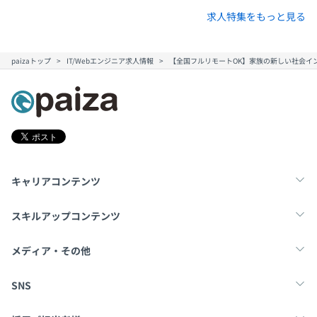
求人特集をもっと見る
paizaトップ
IT/Webエンジニア求人情報
【全国フルリモートOK】家族の新しい社会イ
キャリアコンテンツ
転職・キャリア
未経験転職
新卒就活
スキルアップコンテンツ
学習
スキルチェック
マンガ・ゲーム
メディア・その他
Tech Team Journal
paiza times
note
SNS