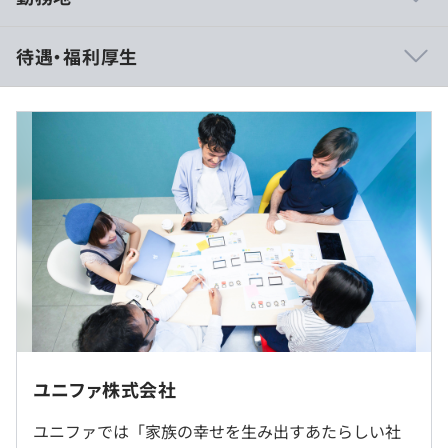
・システムの企画から設計、構築、運用に至るまで幅広い
待遇・福利厚生
業務に携わっていただく予定です。
・少数精鋭の組織となりますので、新しい技術導入などの
裁量も大きいです。
自分がチャレンジしたい技術をつかって、サービスに反
映させることも可能です。
年収550万円～年収700万円
・外国籍の社員も多く、グローバルな知見が得られます。
==========================
（やりとりは基本日本語です）
∟ 月給39.3万円～月給51.8万円
※固定残業手当月45時間分（月10.2万円～月12.9万
円）を含む
∟ 賞与
==========================
・社内勉強会の開催
※経験、スキルに応じて当社規定により優遇いたします。
・書籍、社外勉強会参加費用、資格取得費用の補助制度
・コードレビューの実施
ユニファ株式会社
ユニファでは「家族の幸せを生み出すあたらしい社
（※
想定年収
は年収提示額を保証するものではありません）
MacBook Pro等希望のマシンを支給いたします。