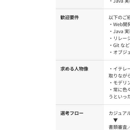
・Java
歓迎要件
以下のご
・Web
・Java
・リレー
・Git 
・オブジ
求める人物像
・イテレ
取りなが
・モデリ
・常に色
うといっ
選考フロー
カジュア
▼
書類審査／