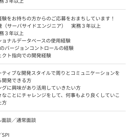
 実務３年以上
経験をお持ちの方からのご応募をおまちしています！
開発（サーバサイドエンジニア） 実務３年以上
 実務３年以上
ショナルデータベースの使用経験
などのバージョンコントロールの経験
ェクト指向での開発経験
ーティブな開発スタイルで周りとコミュニケーションを
ら開発できる方
ングに興味があり活用していきたい方
々なことにチャレンジをして、何事もより良くしていこ
た方
ル面談／通常面談
SPI