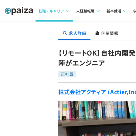
転職・キャリア
未経験転職
新卒就活
求人検索
求人検索
求人検索
求人詳細
企業情報
本選考
インタビュー
インタビュー
インターン
【リモートOK】自社内開
転職成功ガイド
転職成功ガイド
陣がエンジニア
新卒エージェ
転職エージェント
正社員
イベント・セ
株式会社アクティア (Actier,Inc
インタビュー
就活成功ガイ