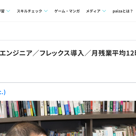
学習
スキルチェック
ゲーム・マンガ
メディア
paizaとは？
講座一覧
プログラミング言語
Tech Team Journal
問題集
SQL
paiza times
発エンジニア／フレックス導入／月残業平均1
4択課題
評価結果一覧
note
ント
ナレッジ
再チャレンジ結果一覧
ミナー
リファレンス
.)
プラン
ド
個人向けプラン
法人向けプラン
学校向けプラン