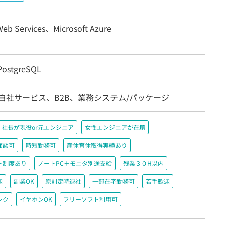
eb Services、Microsoft Azure
ostgreSQL
自社サービス、B2B、業務システム/パッケージ
社長が現役or元エンジニア
女性エンジニアが在籍
面談可
時短勤務可
産休育休取得実績あり
ト制度あり
ノートPC＋モニタ別途支給
残業３０H以内
迎
副業OK
原則定時退社
一部在宅勤務可
若手歓迎
ンク
イヤホンOK
フリーソフト利用可