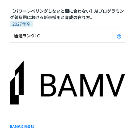
おそらくはAIの影響もあり、近年、開発機に要求されるマ
ント側での処理が増え、ReactやVueと言ったフロン
昇給査定：年2回（7月、1月）
シンスペックが上昇中です。毎回新規調達することになる
トサイドのフレームワークの普及。 いずれも2015年
【パワーレベリングしないと間に合わない】AIプログラミン
かも。
グ普及期における新卒採用と育成の在り方。
前後。 なんか新しい言われてますが、もう10年前
その他、セキュリティの関係で、自社内作業に使用する
2027年卒
に流行ったものです。 これではさすがに差別化が効
PCについては会社から支給されます。 用途も非開発機
きません。 これからは、AIに絡んだ様々な変化が起
通過ランク：C
ですので、コイツのスペックについてはお察しでお願いし
社会保険完備（健康保険・厚生年金加入・雇用保険・労災
きてくることになりますが、このような市場の方
ます。
保険）
が、我々は有利を取りやすいです。 1年先、2年先す
ら読めない時代になっていますが、常にアンテナを
立て、我々の【専門分野】と【組織力】を正しく運
用すれば、むしろ、いやだいぶチャンスかな...？
アジャイル、スクラム、チケット駆動開発
無期雇用
6カ月（契約社員）
※試用期間中の条件
希望ポジションと実スキルに乖離がある場合、別条件の可
能性あり。
BAMV合同会社
2次面接もしくはオファー面談にて相談。