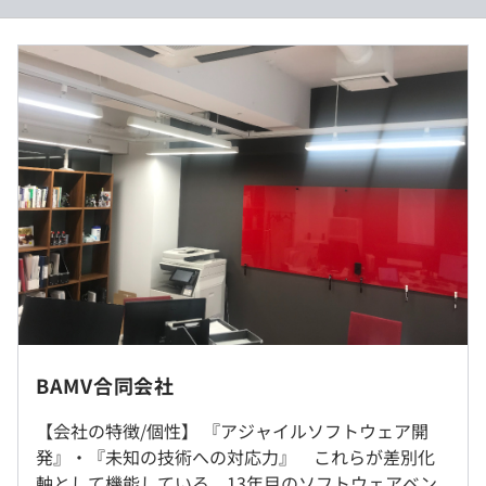
り、世間一般で言う『中堅社員』に偏った構成になってい
ます。（社歴10年以降で勝負する想定だったので、ここま
想定年収 360万～600万
で上の世代は採用しなかった）プロフェッショナルとして
月収 300,000円～500,000
の専門性・プライドを重んじる傾向が強く、ゆるいとこは
緩いですが、チャラくはないです。
月給内訳
・基本給：259,400円～432,400円
〇アジャイルチームによる顧客満足の提供を重視する技術
・固定残業代：20時間分、40,600円～67,600円
セクションです。
（超過分は別途支給）
アジャイルソフトウェア開発宣言とその原則を価値観の軸
とし、全員がアジャイルチームのメンバーとして適切なス
（給与テーブル）
キル・マインドを所持する事を育成方針としています。ア
※能力主義で給与テーブルが決まっており、前職給与は考
ジャイル開発の新規導入に対しても、果敢にチャレンジ
慮しません
し、お客様と共に価値向上を目指します。
弊社の開発範囲ですとまだ出社回帰の力が弱く、なんだか
〇なんだかんだで育成は強いです。
んだでリモートワーク勤務が多いです。
BAMV合同会社
ド底辺のSESスタートの会社で、当時入社の中途未経験組
会社としてリモート・出社のいずれかを重視する意思はな
が成長。ここまで商流を上げてきました。
（※
想定年収
は年収提示額を保証するものではありません）
く、先々の出社回帰の流れも読めません。
【会社の特徴/個性】 『アジャイルソフトウェア開
現在はトップレベルの技術ブランドを持つ顧客層のプロジ
リモートワーク・出社、いずれも対応できるようにする必
発』・『未知の技術への対応力』 これらが差別化
ェクトで成果を出しています。
要があります。
軸として機能している、13年目のソフトウェアベン