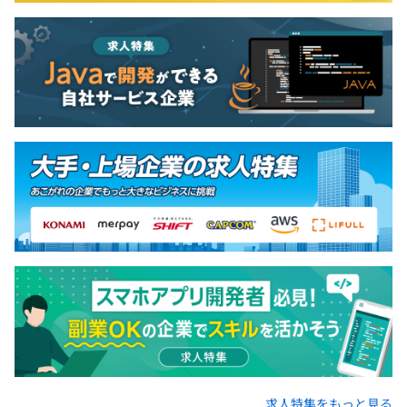
メガベンチャーではJava（後期はKotlin）が多く ※意外
かもですが
その他中小規模のWebサービス開発では、Pythonなどが
多かった印象です。
いずれもRails系のフレームワークは多くは無かった印象
で、Web広告やフリーランスと言った界隈とはすこし開発
に使う技術やお作法が違う印象があります。（そもそもド
短期の開発が無い）
アジャイルの会社ですので、そういう案件が多く、1チー
ムは5名前後になることが多くなります。
アジャイルをメインでと言う会社は多くは無く、競合が少
ないので商流は浅いのですが、プロジェクトで要求される
平均スキルが高めになることもあり、リアル少数精鋭にな
ってます。（うれしくない）
求人特集をもっと見る