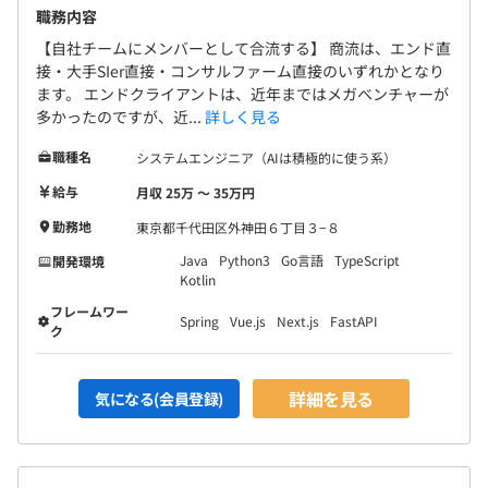
Docker、Kubernetes、Amazon ECS、Google
職務内容
Kubernetes Engine、Amazon Elastic Kubernetes
【自社チームにメンバーとして合流する】 商流は、エンド直
Service、Amazon CloudWatch
接・大手SIer直接・コンサルファーム直接のいずれかとなり
ます。 エンドクライアントは、近年まではメガベンチャーが
多かったのですが、近...
詳しく見る
職種名
システムエンジニア（AIは積極的に使う系）
BigQuery、Elasticsearch
給与
月収 25万 〜 35万円
勤務地
東京都千代田区外神田６丁目３−８
Java
Python3
Go言語
TypeScript
開発環境
Kotlin
フレームワー
Spring
Vue.js
Next.js
FastAPI
ク
詳細を見る
気になる(会員登録)
プロジェクトの流れとしては、だいたい新規でシステムを
作って、DevOpsで継続的に追加開発。追加要素が減った
らエンドの社員さんに運用を任せて撤退。別案件へ。と言