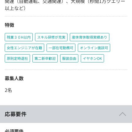
関連（自動運転、交通関連）、大規模（秒間1万クエリー
以上など）
特徴
残業３０H以内
スキル研修が充実
産休育休取得実績あり
女性エンジニアが在籍
一部在宅勤務可
オンライン面談可
原則定時退社
第二新卒歓迎
服装自由
イヤホンOK
募集人数
2名
応募要件
必須要件