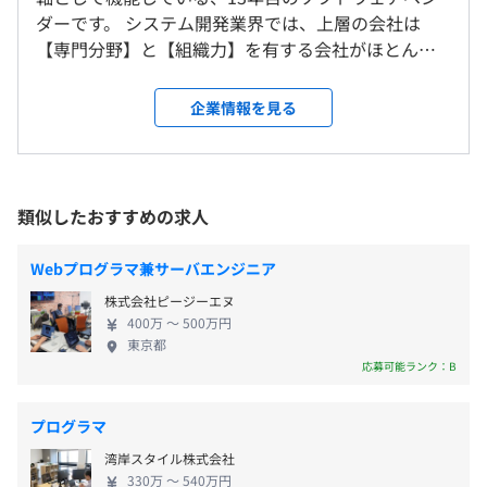
ダーです。 システム開発業界では、上層の会社は
10：00～19：00
【専門分野】と【組織力】を有する会社がほとんど
就業場所の変更範囲
休憩時間：休憩60分 ※昼食時間は業務の都合により各々
です。 このあたりは建設業界とも似通っており、ゼ
＜雇入時＞
の自主性に任せています
NDAがあるからすげーびみょーな質問なんですが.....。
ネコン役の大手SIerは別として、サブコンに当たるセ
秋葉原本社、入社時研修の外部研修施設（浅草橋・馬喰
企業情報を見る
平均残業時間：平均10時間／月
カンダリーベンダー各社にはほとんどこの条件が当
町）、自宅（リモートワーク時）、クライアント先
日本のそれぞれの業界のトップランナーに当たる様な企業
てはまります。 ※専門分野は、≪金融≫などの業務
＜変更範囲＞
の、先々を見越したサービスのPoC（概念実証）からのシ
知識特化や、≪パッケージ・SaaS≫などの、特定領
変更なし。 将来的に他地域に出店の場合は、転勤の可能
ステム開発支援や、ローンチされれば日本の多くの人が利
域のシステムを安価に作る方法を有するなど、様々
性あり（希望者のみ） ※現時点で出店の計画なし。
類似したおすすめの求人
・完全週休2日制（土日）
用することになるであろう巨大な新サービスの根幹をなす
なモノがあります。 BAMVは2013設立と、業界では
・祝日
システムの開発。みんな知っている企業のシステムとは言
だいぶ後発の会社となりますので、先行者とは被ら
・有給休暇（入社半年後に10日間）
受動喫煙防止措置に関する事項
Webプログラマ兼サーバエンジニア
え、新規のサービス開発なので、そこでは最新技術を使用
ないポジショニングを取る必要がありました。そこ
・夏季休暇
・従業員に対する受動喫煙対策：あり
します。レガシーシステムが無いんだから当たり前だね。
株式会社ピージーエヌ
でえらんだものが『アジャイル』と『新技術への積
・年末年始休暇
対策内容：敷地内禁煙（屋外に喫煙場所あり）
400万 〜 500万円
極性』だったと言う事になります。 差別化軸は無事
・慶弔休暇
東京都
はたまた、有名な『あのサービス』とか『あのサービス』
に機能し、現在では大手SIer直接の取引や、エンド直
応募可能ランク：B
など
そんなTech系メガベンチャーのサービスの開発に企画か
接の取引が主となっております。 【アジャイルのデ
ら関わるであるとか、多数の大規模サービスと連携する部
メリット】 先行の会社がやらなかった理由はこの
分の運用/拡張であるとか。
「末広町駅」より徒歩3分
プログラマ
辺。 ・小規模～中規模くらいのPJになる為、ロース
湾岸スタイル株式会社
キルがバコバコ入らない。 ・ゆえに外注さん（BP）
・残業代
比較的小規模なサービス運営企業様向けであれば、自分達
330万 〜 540万円