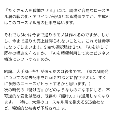
『たくさん人を稼働させる』には、調達が容易なロースキ
ル層の戦力化・アサインが必須となる構造ですが、生成AI
はこのロースキル層の仕事を奪います。
それでもSIerは今まで通りのモノは作れるのですが、しか
し、今まで通りの売上は得られないことに。これでは赤字
になってしまいます。SIerの選択肢は２つ。『AIを排して
既存の構造を守る』か、『AIを積極利用して次のビジネス
構造にシフトする』のか、
結論、大手SIer各社が選んだのは後者です。（SIのAI開発
についての過去記事をChatGPTなどに探させれば、すぐ
に多数のニュースがヒットするかと思います。）
次の時代の『儲け方』がどのようなものになるにしろ、不
可逆的な変化は起き、既存の『儲け方』は通用しなくなり
ます。 特に、大量のロースキル層を抱えるSES会社な
ど、壊滅的な被害が予想されます。