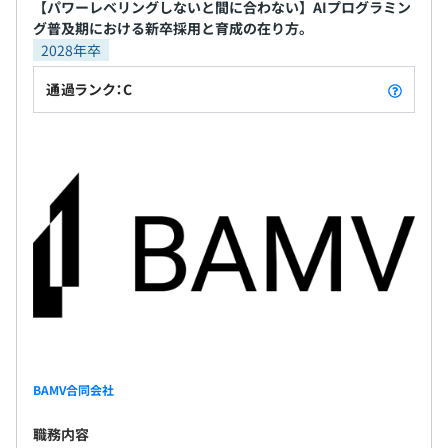
った流れが多い印象で、一件一件は長めになります。
【パワーレベリングしないと間に合わない】AIプログラミン
グ普及期における新卒採用と育成の在り方。
反面、昔ながらの大規模システムの運用案件はまったくあ
2028年卒
りません。ていうかそういう仕事が来ない。（それゆえに
通過ランク：C
会社も大規模化できなかったっぽい。）アジャイルの功罪
ですね...。
【メンバー・プログラマー】
0～3年くらいはこの領域。同じチームのリーダーが、戦
力化の度合いを基準に沿って評価します。戦力化されたの
ちは、下記のチームミッション遂行に対してのチーム内で
の貢献・リーダーの支援などが評価されます。
【リーダー】
チームのリーダーをやる事になれば、リーダーです。リー
BAMV合同会社
ダーの育成もビジネス上の重要な要素となりますので、育
成段階の者も含まれます。（段階はある）
職務内容