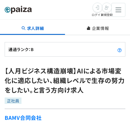
ログイン
新規登録
求人詳細
企業情報
転職・キャリア
未経験転職
求人検索
通過ランク：B
新卒就活
求人検索
インタビュー
【人月ビジネス構造崩壊】AIによる市場変
学習
求人検索
インタビュー
転職成功ガイド
化に適応したい、組織レベルで生存の努力
本選考
スキルチェック
講座一覧
をしたい。と言う方向け求人
転職成功ガイド
転職エージェント
ゲーム・マンガ
インターン
プログラミング言語
正社員
問題集
メディア
SQL
4択課題
BAMV合同会社
新卒エージェント
paizaとは？
Tech Team Journal
評価結果一覧
ナレッジ