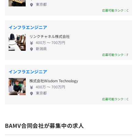
も稼働させづらい。 ・指示待ちの人物がワークしな
・交通費全額支給
東京都
のチームだけでサービス作って運用したり。
い。 ◎要求されるスキル平均が高めとなってしまう
応募可能ランク：C
・役職手当
ので、拡大ペースが遅い。 基本的に、【人月ビジネ
・書籍購入／セミナー参加費用補助
ベンダーで良かったというか、ふつーにイケてる仕事はし
ス構造との相性が悪い】となります。 【AI時代で有
・資格受験費補助
ていると思う。
インフラエンジニア
利になんじゃね？】 『指示したら、やってくれ
・資格取得手当
リンクチャネル株式会社
る』 指示待ち人材とAIは、モロに競合関係です。
など
400万 〜 700万円
これらの人員を抱えていない事はプラスに転換され
新潟県
ます。 我々は、ほとんどの現有戦力が、【AIと競
応募可能ランク：F
社内学習会の開催（業務時間内）
合】ではなく、【AIを利用】する側へ置く事が出来
書籍購入
ます。 この手の人材を現金に変換していた構造が人
・プロジェクト内での成果（利益に関わるもの）
セミナー費支援
インフラエンジニア
月ビジネス構造ですので、その構造の破綻がけっこ
・採用面の技術支援
外部研修の実施
株式会社Wisdom Technology
うな確率で起こり得ます。 もともと人月ビジネス構
・広報面の技術支援
400万 〜 700万円
造下で有利な立場ではありませんから、崩壊による
・育成スキーム自体への支援
東京都
マイナス影響もありません。 さらに、久々の≪技術
応募可能ランク：C
・決算賞与（業績に応じて支給）
の革新期≫と言う事になります。 【ぶっちゃけ、こ
プロジェクトごとに設定で難儀するので、Macか
こ10年、あまり技術変わってない】 Docker等のコン
などなど....
Windowsかはプロジェクト内の他メンバーに合わせるこ
テナ技術、それを前提にしたマイクロサービス寄り
とになります。なんだかんだでどっちも使う事になるでし
BAMV合同会社が募集中の求人
のアーキテクチャ、相性の良い技術（Go言語など）
ょう。
これらの普及。 フロントとバックの分離から、フロ