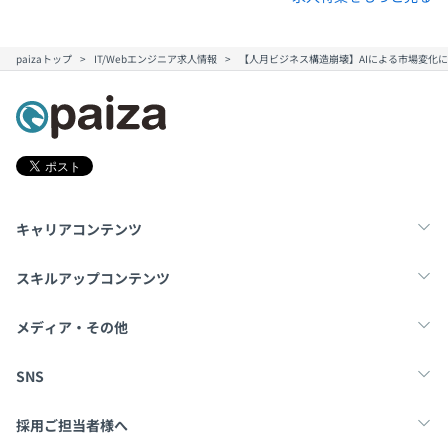
大手SI経由の案件では大きめの開発対象。JavaやKotlin。
paizaトップ
IT/Webエンジニア求人情報
【人月ビジネス構造崩壊】AIによる市場変化
他の2次請さんも並列で参加。
エンド直の案件では小さめの開発対象。Python多め。競
合さんは、いたりいなかったり。
キャリアコンテンツ
転職・キャリア
未経験転職
新卒就活
スキルアップコンテンツ
学習
スキルチェック
マンガ・ゲーム
メディア・その他
Tech Team Journal
paiza times
note
SNS
X
Facebook
採用ご担当者様へ