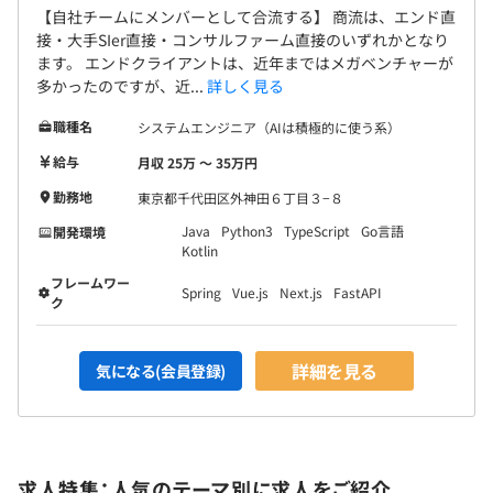
チームごとに、個別のミッションが設定されます。（クラ
【自社チームにメンバーとして合流する】 商流は、エンド直
イアントやシチュエーションによって目的が異なる）これ
接・大手SIer直接・コンサルファーム直接のいずれかとなり
ます。 エンドクライアントは、近年まではメガベンチャーが
らの達成度合いに対して評価が行われます。
多かったのですが、近...
詳しく見る
メンバーは、リーダーを支援する義務を持ち、リーダーは
メンバーを評価する権限を持ちます。
職種名
システムエンジニア（AIは積極的に使う系）
給与
月収 25万 〜 35万円
【テックリード】
技術面におけるリード役として、上記のリーダーを支援
勤務地
東京都千代田区外神田６丁目３−８
し、メンバー全体の生産性や成果物の品質の向上に対して
Java
Python3
TypeScript
Go言語
開発環境
責任を持ちます。
Kotlin
フレームワー
Spring
Vue.js
Next.js
FastAPI
ク
経理2名
詳細を見る
気になる(会員登録)
営業2名
システム開発事業部30名
コンサルティング事業部1名
求人特集：人気のテーマ別に求人をご紹介
【エンジニアの内訳】