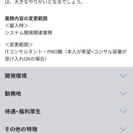
は、大きなやりがいとなるでしょう。
業務内容の変更範囲
＜雇入時＞
システム開発関連業務
＜変更範囲＞
ITコンサルタント・PMO職（本人が希望+コンサル部署が
受け入れOKの場合）
開発環境
勤務地
〇採用部署 【エンジニアリングセクション】
待遇・福利厚生
全体40名弱のなか、30名弱が在籍している部署で、全員
がシステムエンジニア職（プログラム書ける人）になりま
す。 平均年齢は33歳で、20歳～41歳の者が在籍してお
その他の特徴