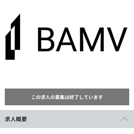
イベント・セミナー
paiza times
再チャレンジ結果一覧
リファレンス
インタビュー
note
就活成功ガイド
プラン
個人向けプラン
法人向けプラン
学校向けプラン
契約内容・クーポン
この求人の募集は終了しています
求人概要