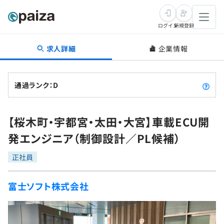
ログイン
新規登録
求人詳細
企業情報
転職・キャリア
未経験転職
求人検索
通過ランク：D
新卒就活
求人検索
インタビュー
【桜木町・宇都宮・太田・大宮】車載ECU開
学習
求人検索
インタビュー
転職成功ガイド
発エンジニア（制御設計／PL候補）
本選考
スキルチェック
講座一覧
転職成功ガイド
転職エージェント
正社員
ゲーム・マンガ
インターン
プログラミング言語
問題集
富士ソフト株式会社
メディア
SQL
4択課題
新卒エージェント
paizaとは？
Tech Team Journal
評価結果一覧
ナレッジ