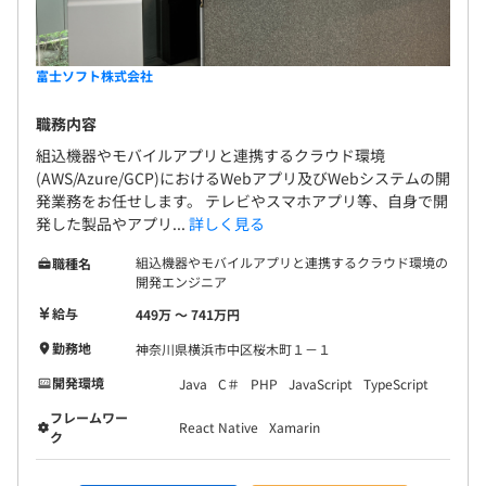
富士ソフト株式会社
職務内容
組込機器やモバイルアプリと連携するクラウド環境
(AWS/Azure/GCP)におけるWebアプリ及びWebシステムの開
発業務をお任せします。 テレビやスマホアプリ等、自身で開
発した製品やアプリ...
詳しく見る
組込機器やモバイルアプリと連携するクラウド環境の
職種名
開発エンジニア
給与
449万 〜 741万円
勤務地
神奈川県横浜市中区桜木町１－１
開発環境
Java
C＃
PHP
JavaScript
TypeScript
フレームワー
React Native
Xamarin
ク