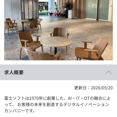
イベント・セミナー
paiza times
再チャレンジ結果一覧
リファレンス
インタビュー
note
就活成功ガイド
プラン
個人向けプラン
法人向けプラン
学校向けプラン
求人概要
契約内容・クーポン
更新日：2026/05/20
富士ソフトは1970年に創業した、AI・IT・OTの融合によ
って、 お客様の未来を創造するデジタルイノベーション
カンパニーです。