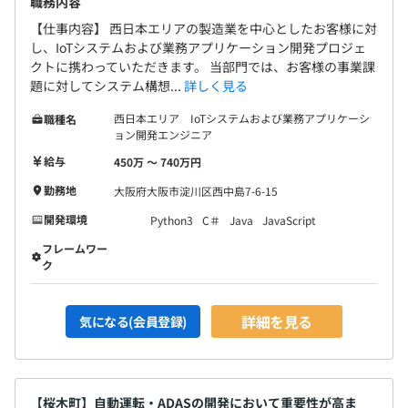
職務内容
【仕事内容】 西日本エリアの製造業を中心としたお客様に対
し、IoTシステムおよび業務アプリケーション開発プロジェ
クトに携わっていただきます。 当部門では、お客様の事業課
題に対してシステム構想...
詳しく見る
西日本エリア IoTシステムおよび業務アプリケーシ
職種名
ョン開発エンジニア
給与
450万 〜 740万円
勤務地
大阪府大阪市淀川区西中島7-6-15
開発環境
Python3
C＃
Java
JavaScript
フレームワー
ク
詳細を見る
気になる(会員登録)
【桜木町】自動運転・ADASの開発において重要性が高ま