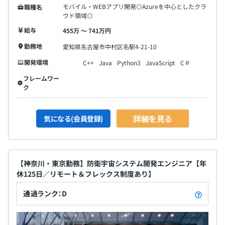
モバイル・WEBアプリ開発◎Azureを中心としたクラ
職種名
ウド領域◎
給与
455万 〜 741万円
勤務地
愛知県名古屋市中村区名駅4-21-10
開発環境
C++
Java
Python3
JavaScript
C＃
フレームワー
ク
詳細を見る
気になる(会員登録)
【神奈川・東京勤務】防衛宇宙システム開発エンジニア【年
休125日／リモート＆フレックス制度あり】
通過ランク：D