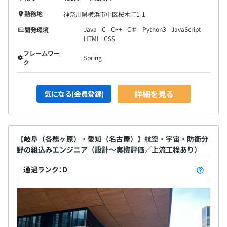
勤務地
神奈川県横浜市中区桜木町1-1
Java
C
C++
C＃
Python3
JavaScript
開発環境
HTML+CSS
フレームワー
Spring
ク
詳細を見る
気になる(会員登録)
【岐阜（各務ヶ原）・愛知（名古屋）】航空・宇宙・防衛分
野の組込みエンジニア（設計～実機評価／上流工程あり）
通過ランク：D