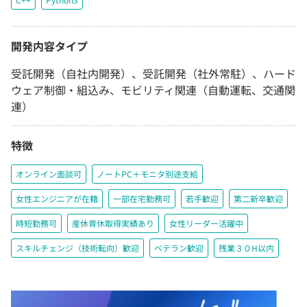
開発内容タイプ
受託開発（自社内開発）、受託開発（社外常駐）、ハード
ウェア制御・組込み、モビリティ関連（自動運転、交通関
連）
特徴
オンライン面談可
ノートPC＋モニタ別途支給
女性エンジニアが在籍
一部在宅勤務可
若手歓迎
第二新卒歓迎
時短勤務可
産休育休取得実績あり
女性リーダー活躍中
スキルチェンジ（技術転向）歓迎
ベテラン歓迎
残業３０H以内