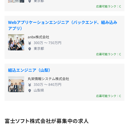
50％となります）
東京都
しております。 管理職以外のキャリアパスとして、
応募可能ランク：C
専門性を磨くスペシャリスト、プロジェクト運営に
特化していただくプロジェクトマネージャーの道を
Webアプリケーションエンジニア（バックエンド、組み込み
用意しています。 技術領域が広く、上流から下流ま
アプリ）
・賞与：年2回
での工程を網羅し、案件自体も多数ございますの
・前年度業績目標達成度に応じて、達成祝い金や未達成残
anbx株式会社
で、社内でのキャリアチェンジも相談可能です。
念金の支給あり
300万 〜 750万円
【働き方について】 年休は30分単位で消化可能。ま
東京都
た、年休消化推奨日を設け、年末年始やGW、夏季休
応募可能ランク：C
暇などでまとまった休暇を取得することが出来ます。
コアタイムなしのフルフレックス制や在宅勤務・リ
組込エンジニア（山梨）
・昇給：年1回
モートワークなど、柔軟な働き方が実現できる制度
・昇格審査：年2回
丸栄情報システム株式会社
を導入しており、その取り組みは下記のように認め
350万 〜 840万円
られています。 健康経営優良法人 テレワーク先
山梨県
駆者百選 プラチナくるみん えるぼし3段階目
応募可能ランク：C
（※基準となる項目をすべてクリアした最高ランク
社会保険完備（健康保険・厚生年金加入・雇用保険・労災
です） 神奈川子ども・子育て支援推進事業者
保険）
富士ソフト株式会社が募集中の求人