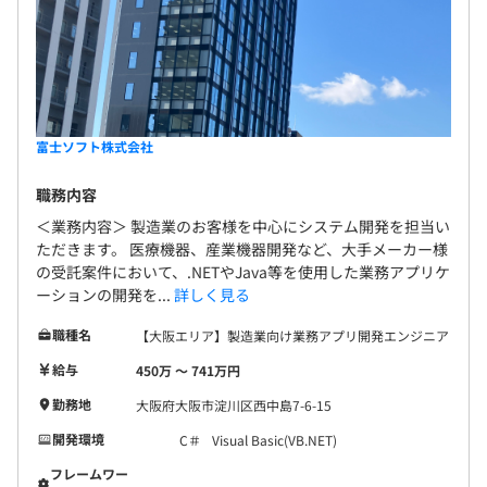
富士ソフト株式会社
職務内容
＜業務内容＞ 製造業のお客様を中心にシステム開発を担当い
ただきます。 医療機器、産業機器開発など、大手メーカー様
の受託案件において、.NETやJava等を使用した業務アプリケ
ーションの開発を...
詳しく見る
職種名
【大阪エリア】製造業向け業務アプリ開発エンジニア
給与
450万 〜 741万円
勤務地
大阪府大阪市淀川区西中島7-6-15
開発環境
C＃
Visual Basic(VB.NET)
フレームワー