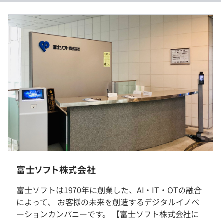
ています。
開発技術に関わる研修のほか、プロジェクトの流れに沿っ
（※
想定年収
は年収提示額を保証するものではありません）
てシステムエンジニアの役割や求められるスキルについて
学習する「SE論」や、設計の基本的な考え方やポイント
を押さえ、設計のインプットからアウトプットまでを事例
◆フレックスタイム制（コアタイムなし）
を通して学習する「設計論」など、若手技術者がSEとし
1日の標準労働時間：7時間30分
て着実に成長していくための研修も用意しています。
また、プロジェクトマネジメント力の強化を目的として、
《標準就業時間帯》
プロジェクトマネージャーおよびその候補者に対し、
9：00～17：30
PMBOKをベースとした研修を実施し、PMとして安定した
プロジェクト運営ができる人財を育成しています。
※所定時間外労働あり、休日労働あり
業務上必要がある場合は勤務を命ずることがあります。
錦糸町オフィス、みなとみらいオフィス、客先（東京23
休日出勤の場合は振替休日を取得します。
区)
富士ソフト株式会社
休憩時間：12：00〜13：00（60分）
作業に必要なスペックのPC、開発ツール（オフィス含
平均残業時間：平均23時間／月
む）など、必要な開発環境を用意します。
富士ソフトは1970年に創業した、AI・IT・OTの融合
就業場所の変更範囲
によって、 お客様の未来を創造するデジタルイノベ
＜雇入時＞
ーションカンパニーです。 【富士ソフト株式会社に
桜木町本社、大宮オフィス、宇都宮オフィス、太田オフィ