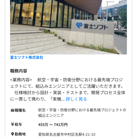
富士ソフト株式会社
職務内容
<業務内容> 航空・宇宙・防衛分野における最先端プロジ
ェクトにて、組込みエンジニアとしてご活躍いただきます。
仕様検討から設計・実装・テストまで、開発プロセス全体
に一貫して携わり、「実機...
詳しく見る
航空・宇宙・防衛分野における最先端プロジェクトの
職種名
組込エンジニア
給与
455万 〜 741万円
勤務地
愛知県名古屋市中村区名駅4-21-10