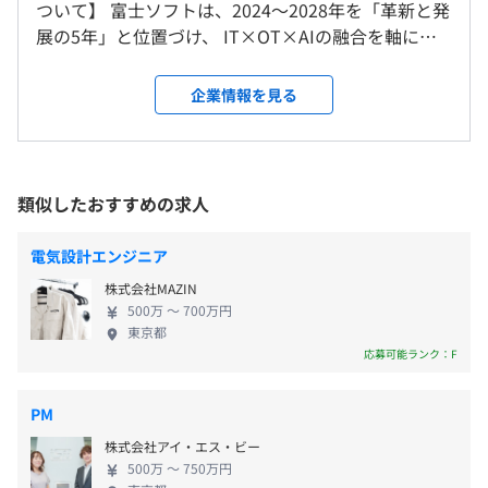
ついて】 富士ソフトは、2024〜2028年を「革新と発
ス
【年間休日125日 ※2026年度】
展の5年」と位置づけ、 IT×OT×AIの融合を軸に、
客先（群馬(太田)、栃木(宇都宮)、茨城(土浦))
・完全週休2日制（土･日）
持続的成長と新たな価値創出を目指しています。 取
＜変更範囲＞
・祝祭日
り組みの柱は大きく3つです。 ・既存事業の収益力強
会社の定める場所（テレワークを行う場所を含む）
企業情報を見る
・夏季休暇
化。お客様への提供価値向上と生産性改善により、
・年末年始休暇
安定した事業成長を進めます。 ・グループ経営の強
・年次有給休暇
受動喫煙防止措置に関する事項
化。グループ全体で人材・技術・知見を活かし、企
・慶弔／特別休暇
屋内禁煙
業としての競争力を高めています。 ・ITとOTを融合
・長期休暇
類似したおすすめの求人
した新事業開拓。業務知識と技術力を強みに、社会
・育児／介護休暇
課題やお客様の本質的な課題に応える新領域へ挑戦
電気設計エンジニア
しています。 これらを支えているのが、「お客様」
株式会社MAZIN
「人財」「戦略パートナー」の3つの基盤を連動させ
500万 〜 700万円
た成長サイクルです。 人が育ち、技術が蓄積さ
・通勤手当：全額支給
東京都
れ、その成果がお客様価値につながる—— その好
応募可能ランク：F
・深夜手当：割増賃金率25％
循環によって、富士ソフトは中長期での成長を実現
・休日手当：割増賃金率35％（※法定休日が対象になり
していきます。 【採用について】 先端技術を使いこ
ます）
PM
なす高度なエンジニア育成を推進しています。ICTの
・超過勤務手当：割増賃金率25％（※1カ月の法定労働時
株式会社アイ・エス・ビー
専門プロ集団の一員になり、新たな技術力や付加価
間を超えた勤務が60時間を上回る時間数のみ割増賃金率
500万 〜 750万円
値を提供できるエンジニアへ成長したい方をお待ち