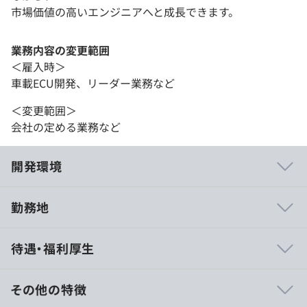
市場価値の高いエンジニアへと成長できます。
業務内容の変更範囲
＜雇入時＞
車載ECU開発、リーダー業務など
＜変更範囲＞
会社の定める業務など
開発環境
勤務地
◆キャリアアップを目指す方を支援しています。
待遇・福利厚生
・現場のSE・PLによる教育、SE・PM育成、研修など
・e-learningなど各種コンテンツあり
その他の特徴
技術者の高度化に向け、階層別にさまざまな教育を実施し