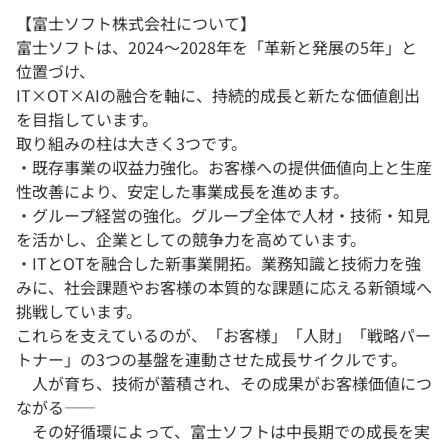
【富士ソフト株式会社について】
富士ソフトは、2024〜2028年を「革新と発展の5年」と
位置づけ、
IT×OT×AIの融合を軸に、持続的成長と新たな価値創出
を目指しています。
取り組みの柱は大きく3つです。
・既存事業の収益力強化。お客様への提供価値向上と生産
性改善により、安定した事業成長を進めます。
・グループ経営の強化。グループ全体で人材・技術・知見
を活かし、企業としての競争力を高めています。
・ITとOTを融合した新事業開拓。業務知識と技術力を強
みに、社会課題やお客様の本質的な課題に応える新領域へ
挑戦しています。
これらを支えているのが、「お客様」「人財」「戦略パー
トナー」の3つの基盤を連動させた成長サイクルです。
人が育ち、技術が蓄積され、その成果がお客様価値につ
ながる——
その好循環によって、富士ソフトは中長期での成長を実