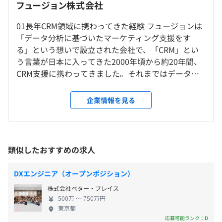
フュージョン株式会社
ダイレクトマーケティング施策支援
就業場所の変更範囲
01長年CRM領域に携わってきた経験 フュージョンは
＜雇入時＞
■フレックスタイム制
大規模地域開発およびショッピングモール開発・運営を行
「データ分析に基づいたマーケティング支援をす
札幌本社(週2リモート)
・コアタイム｜11：00～16：00
うR社様では、全国30店舗で実施されるダイレクトマーケ
る」という想いで設立された会社で、「CRM」とい
＜変更範囲＞
・フレキシブルタイム｜7：00～11：00、16：00～20：
ティング関連業務のうち、DM・メルマガ送付業務をフュ
う言葉が日本に入ってきた2000年頃から約20年間、
会社の定める場所（テレワークをおこなう場所を含む）
00
ージョンのBPO部門に委託。各店舗での煩雑な業務や個
CRM支援に携わってきました。それまではデータ分
・標準的な勤務時間帯｜9：00～18：00
人情報取り扱いリスクが軽減、さらにDMを同一局で投函
析自体の認知度が低い状態でしたが、マーケティン
◎時短勤務制度あり
受動喫煙防止措置に関する事項
することにより、郵送費を大幅削減することに成功しまし
グデータ量の増加に比例してCRMの重要性が認めら
企業情報を見る
休憩時間：60分
屋内喫煙可能場所あり
た。大量のDM・メルマガ送付業務を、7年以上安定稼働
れてきました。フュージョンは、拠点や業界も様々
平均残業時間：平均20時間／月
させています。
なクライアントの実績や成功事例があります。 02戦
略から実行までを専門家がチームで伴走型支援 フュ
・全国30店舗、大量のDM・メルマガ送信を支える実行部
ージョンにはアカウントプランナーからエンジニア、
類似したおすすめの求人
隊
札幌市営地下鉄南北線線／さっぽろ駅
アナリスト、クリエイティブ、オペレーション等の
【年間休日125日】
R社様の課題は、各店舗での煩雑なダイレクトマーケティ
高い専門性を持つ人材がおり、クライアントが求め
・週休2日制（休日は土日祝日）
DXエンジニア（オープンポジション）
ング業務の負担を解消すること、店舗現場で個人情報を取
る支援内容に応じて必要な人材をアサインしチーム
※年2回（3月と9月）のみ土曜出勤あり
り扱うリスクを軽減することでした。
株式会社ベター・プレイス
を編成します。そのため、マーケティングの戦略策定
・年間有給休暇（10日～20日）
わたしたちのBPO部門では、顧客のセグメントから、リ
500万 〜 750万円
から購買データ分析、クリエイティブ制作、効果測
※下限日数は、入社半年経過後の付与日数となります
東京都
スト作成、DM・メルマガの配信などを一元管理。クライ
定までワンストップで支援します。常に変化する環境
応募可能ランク：D
・夏季休暇