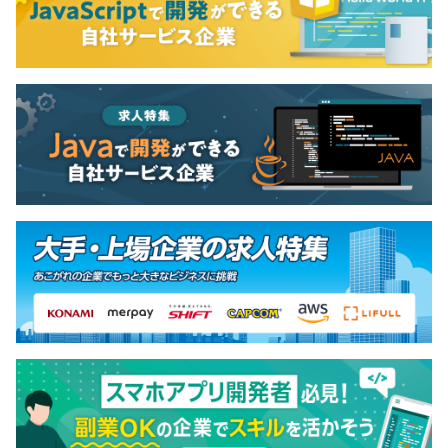
6カ月（条件などの変更はありません）
・実績評価（目標管理）：マネージャーとの面談を通じ
て、半期ごとに個人別の目標を明確にし、その目標の達成
度合いを確認･評価します。
・能力評価：会社が期待する基礎能力に加えて、各人の高
めたい職務スキルを自主的に設定することができます。
・行動評価：企業文化として望ましい行動・態度として設
定された振る舞いにたいして、評価を行います。