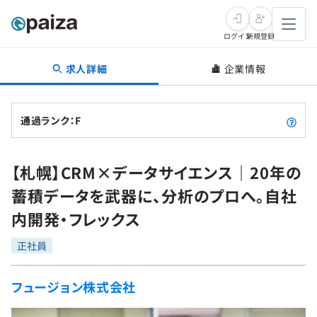
ログイン
新規登録
求人詳細
企業情報
転職・キャリア
未経験転職
求人検索
通過ランク：F
新卒就活
求人検索
インタビュー
【札幌】CRM×データサイエンス｜20年の
学習
求人検索
インタビュー
転職成功ガイド
蓄積データを武器に、分析のプロへ。自社
本選考
スキルチェック
講座一覧
内開発・フレックス
転職成功ガイド
転職エージェント
ゲーム・マンガ
インターン
プログラミング言語
正社員
問題集
メディア
SQL
4択課題
フュージョン株式会社
新卒エージェント
paizaとは？
Tech Team Journal
評価結果一覧
ナレッジ