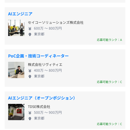
アントの課題を解決しました。
に適応しながら、クライアントに合ったCRM戦略設
・年末年始休暇
さらに、チラシの配布エリアを検討する際に参考となるマ
計・戦術を伴走型で支援できるのが強みです。
・バースデー休暇
ップ作成や、DMのデザイン管理など、ダイレクトマーケ
AIエンジニア
・産前産後休暇
ティング活動に関するさまざまな支援をおこなっていま
セイコーソリューションズ株式会社
・育児休暇（取得実績あり）
す。
600万 〜 800万円
・慶弔休暇
東京都
応募可能ランク：A
・ドナー休暇
・課題解決までの流れ
・有給休暇
すべての統一業務をフュージョンに集約しマニュアル化し
ました。
PoC企画・技術コーディネーター
専用回線、専用端末、厳重なセキュリティ体制で運用しま
株式会社リヴィティエ
した。
400万 〜 800万円
・通勤手当（月60,000円まで）
東京都
応募可能ランク：C
・家族手当（会社規定に基づき支給）
・ソリューションの成果
・資格手当（資格取得奨励金あり）
全国30店舗に対応中（2014年現在）
・残業手当
業務開始以降、7年間安定稼働
AIエンジニア（オープンポジション）
・役職手当
年間300万通以上のDM投函実績
TDSE株式会社
・専門職手当
年間1,000本以上のメルマガ発信
500万 〜 900万円
同一局投函の割引による大幅な郵券代削減
東京都
応募可能ランク：C