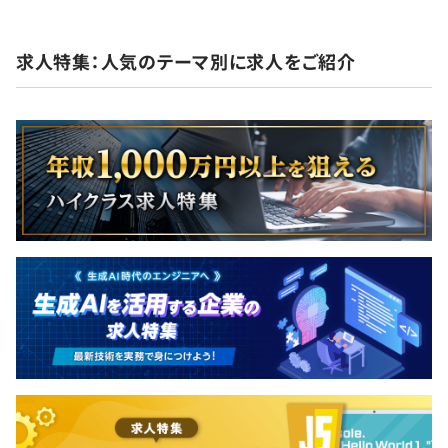
ほか、弊社サイトを御覧ください。
利益還元金：年1回
※業績によって支給あり
求人特集：人気のテーマ別に求人をご紹介
・教育研修
・社内外セミナー
昇給：年1回
プロジェクトごとに選択
社会保険完備（健康保険・厚生年金加入・雇用保険・労災
保険）
無期雇用