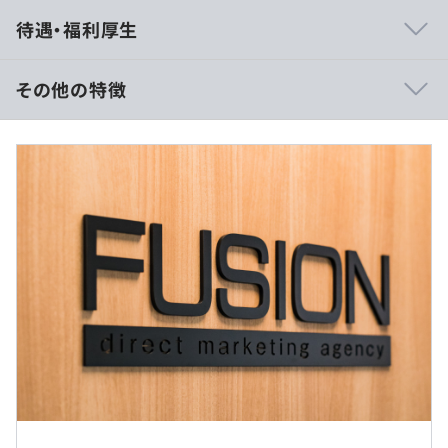
エンジニアとマーケティング、両方のスキルが身につきま
待遇・福利厚生
す！
▶︎マーケティング一筋で30年以上の実績！
その他の特徴
▶︎戦略提案から効果創出まで一貫支援
1991年の創業以来、わたしたちは企業のマーケティング
■予定年収：450万円～720万円
課題に向き合い続けてきました。豊富な経験と知見をもと
■賃金形態：月給制
に、クライアントごとに最適な解決策を提案しています。
■月給：375,000円～600,000円（一律手当を含む）
《内訳》
▶︎国内外のアワードで高評価を獲得
・月額（基本給）：298,787円～481,075円
▶︎成果につながる戦略とクリエイティブが強み
・固定残業手当/月：71,213円～113,925円（固定残業時
戦略性・クリエイティブ・効果を競う国内最大級のアワー
間30時間0分/月）
ド「全日本DM大賞」を連続受賞。さらに、海外の名誉あ
※超過した時間外労働の残業手当は追加支給
るマーケティング賞「エコー賞」「ケープルズ賞」でも、
その成果が高く評価されています。
（※
想定年収
は年収提示額を保証するものではありません）
転勤はありません。
◆ショッピングモール開発・運営企業 R社様向け