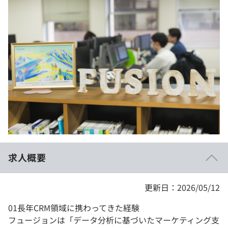
イベント・セミナー
paiza times
再チャレンジ結果一覧
リファレンス
インタビュー
note
就活成功ガイド
プラン
個人向けプラン
法人向けプラン
学校向けプラン
求人概要
契約内容・クーポン
更新日：2026/05/12
01長年CRM領域に携わってきた経験
フュージョンは「データ分析に基づいたマーケティング支