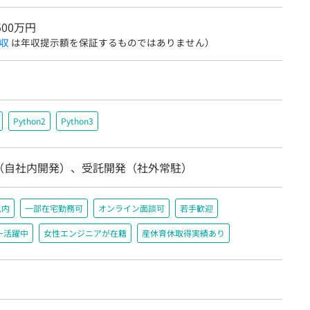
500万円
収
は年収提示額を保証するものではありません）
Python2
Python3
（自社内開発）、受託開発（社外常駐）
以内
一部在宅勤務可
オンライン面談可
若手歓迎
ー活躍中
女性エンジニアが在籍
産休育休取得実績あり