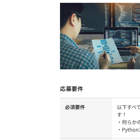
応募要件
必須要件
以下すべ
す！
・何らか
・Pytho