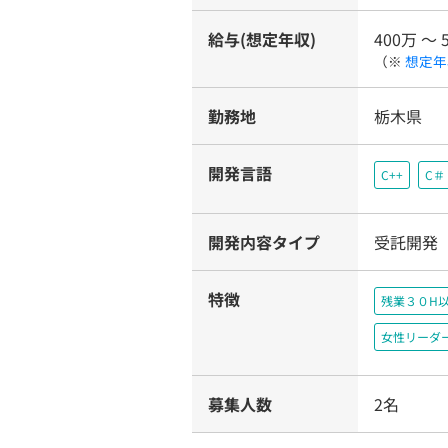
給与(想定年収)
400万 〜 
（※
想定年
勤務地
栃木県
開発言語
C++
C＃
開発内容タイプ
受託開発
特徴
残業３０H
女性リーダ
募集人数
2名