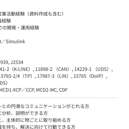
】
営業活動経験（資料作成も含む）
義経験
上での開発・運用経験
／Simulink
】
939, J2534
141-2（K-LINE）, 11898-2 （CAN）, 14229-1 （UDS）,
 15765-2/4（TP）, 17987-3（LIN）, 15765（DoIP）,
UDS）
MCD1-XCP／CCP, MCD2-MC, CDF
ーとの円滑なコミュニケーションがとれる方
に分析、説明ができる方
え、主体的に物ごとに取り組める方
識を持ち、解決に向けて行動できる方