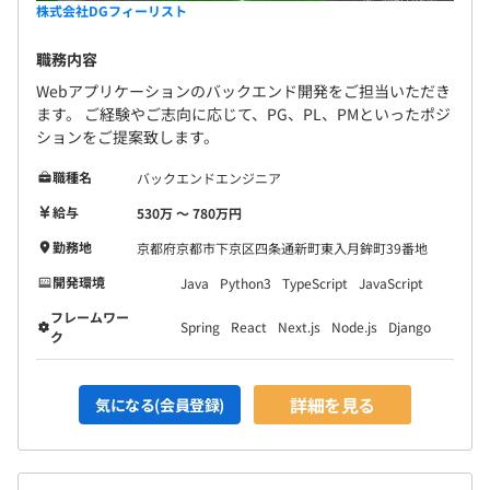
株式会社DGフィーリスト
職務内容
Webアプリケーションのバックエンド開発をご担当いただき
ます。 ご経験やご志向に応じて、PG、PL、PMといったポジ
ションをご提案致します。
職種名
バックエンドエンジニア
給与
530万 〜 780万円
勤務地
京都府京都市下京区四条通新町東入月鉾町39番地
開発環境
Java
Python3
TypeScript
JavaScript
フレームワー
Spring
React
Next.js
Node.js
Django
ク
詳細を見る
気になる(会員登録)