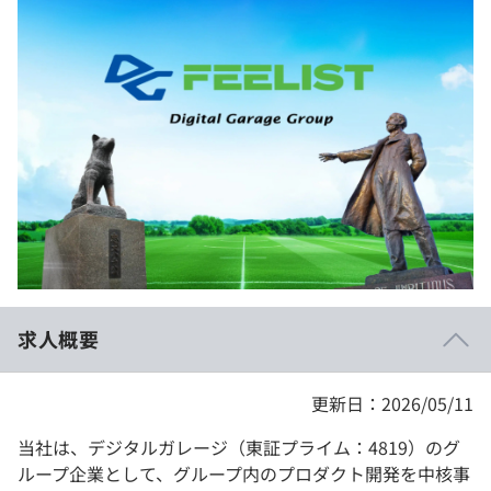
イベント・セミナー
paiza times
再チャレンジ結果一覧
リファレンス
インタビュー
note
就活成功ガイド
プラン
個人向けプラン
法人向けプラン
学校向けプラン
求人概要
契約内容・クーポン
更新日：2026/05/11
当社は、デジタルガレージ（東証プライム：4819）のグ
ループ企業として、グループ内のプロダクト開発を中核事