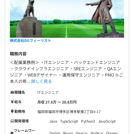
株式会社DGフィーリスト
職務内容
＜配属業務例＞ ・ITエンジニア ・バックエンドエンジニア
・クラウドインフラエンジニア ・SREエンジニア ・QAエン
ジニア ・WEBデザイナー ・運用保守エンジニア ・PMO ※ご
本人の希...
詳しく見る
職種名
ITエンジニア
給与
月収 27.6万 〜 28.8万円
勤務地
福岡県福岡市博多区博多駅東2丁目4-17
開発環境
Java
TypeScript
Python3
JavaScript
フレームワー
Spring
React
Next.js
Node.js
Django