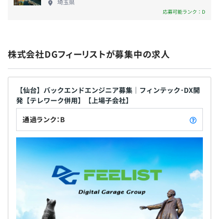
埼玉県
・資格手当（ベンダー資格）：月3,000円～30,000円を取
応募可能ランク：D
得後2年間支給（入社後に取得した資格のみ対象）
・役職手当
・通勤手当（上限30,000円）
株式会社DGフィーリストが募集中の求人
賞与：年2回（6・12月）※会社業績に応じ支給
【仙台】バックエンドエンジニア募集｜フィンテック･DX開
発【テレワーク併用】【上場子会社】
通過ランク：B
昇給：年1回
社会保険完備（健康保険・厚生年金加入・雇用保険・労災
保険）
北海道コンピュータ関連産業健康保険組合加入