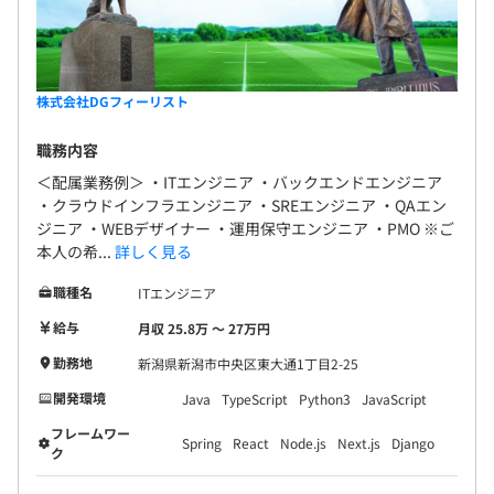
株式会社DGフィーリスト
職務内容
＜配属業務例＞ ・ITエンジニア ・バックエンドエンジニア
・クラウドインフラエンジニア ・SREエンジニア ・QAエン
ジニア ・WEBデザイナー ・運用保守エンジニア ・PMO ※ご
本人の希...
詳しく見る
職種名
ITエンジニア
給与
月収 25.8万 〜 27万円
勤務地
新潟県新潟市中央区東大通1丁目2-25
開発環境
Java
TypeScript
Python3
JavaScript
フレームワー
Spring
React
Node.js
Next.js
Django
ク