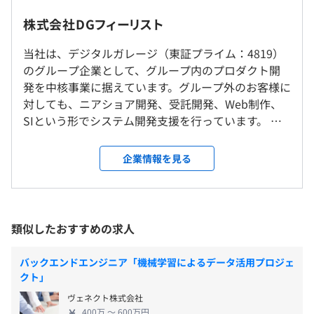
・社内もしくはお客様先での勤務となります
・エリア限定勤務あり
株式会社DGフィーリスト
Docker、Ansible、Kubernetes、Amazon ECS、Google
・転勤なし
9:00～18:00（所定労働時間：8時間、休憩時間：60分）
Kubernetes Engine、Amazon Elastic Kubernetes
当社は、デジタルガレージ（東証プライム：4819）
時間外労働有無：有
Service、Zabbix、Amazon CloudWatch
のグループ企業として、グループ内のプロダクト開
就業場所の変更範囲
※勤務地、作業場所により異なる場合があります。（例：
発を中核事業に据えています。グループ外のお客様に
＜雇入時＞
8:30～17:30）
対しても、ニアショア開発、受託開発、Web制作、
東京オフィス
休憩時間：12:00〜13:00（60分）
SIという形でシステム開発支援を行っています。 当
平均残業時間：平均8.6時間／月
BigQuery、Snowflake
社の最大の強みは、都市部のWeb系開発案件に、地
＜変更範囲＞
方に居ながら経験できるという点です。暮らしの場所
会社の定める場所（テレワークを行う場所を含む）
企業情報を見る
も、挑む技術も、その両方を手にしたいという方
は、是非一度カジュアル面談にお越しください。
《年間休日119日》
受動喫煙防止措置に関する事項
【案件例】 ・決済プラットフォーム開発（Java,
夏季休暇と年末年始休暇が、それぞれ3日ずつの計6日、
敷地内禁煙（屋外喫煙可能場所あり）
SpringBoot, AWS） ・端末レス決済サービス開発
類似したおすすめの求人
特別休暇として付与されます。 一般的な年休（年間休日
（Java, SpringBoot, AWS） ・アプリ外課金サービ
＋休暇）という意味では、以下になります。
ス開発（React.js, Next.js, Node.js, Express.js） ・不
2026年度年休：121日 + 6日 = 127日
バックエンドエンジニア「機械学習によるデータ活用プロジェ
動産DXプラットフォーム開発（Python, Django,
クト」
2027年度年休：119日 + 6日 = 125日
Vue.js, AWS）
ヴェネクト株式会社
《休暇》
400万 〜 600万円