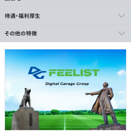
・資格受験料補助（国家資格 合否不問全額補助、ベンダ
待遇・福利厚生
ー資格 合格時のみ全額補助）
・会社選定のサブスク学習コンテンツ利用 全額会社負担
・グループ企業合同勉強会（月1回）
その他の特徴
■賃金形態：月給制
■賃金の決定方法：当社規定により決定
■月給：¥421,170 以上
Windows、Macのどちらかを選択可能
■基本給：¥252,000 以上
■固定残業代：¥79,170 以上
■一律手当：¥90,000
■資格手当：取得資格に応じ、¥3,000 ～ ¥30,000
プロジェクトごとに選択
（※
想定年収
は年収提示額を保証するものではありません）