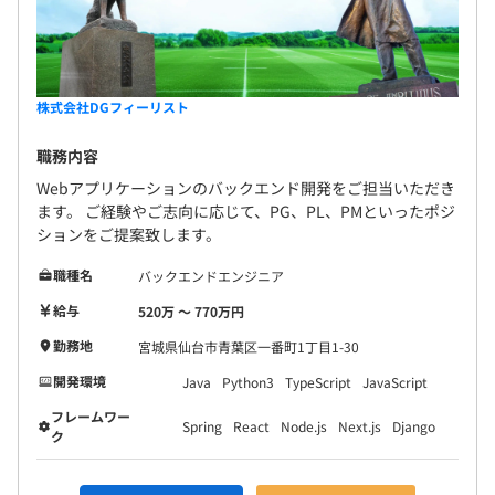
無期雇用
株式会社DGフィーリスト
職務内容
3カ月（待遇の変更はありません）
Webアプリケーションのバックエンド開発をご担当いただき
ます。 ご経験やご志向に応じて、PG、PL、PMといったポジ
ションをご提案致します。
職種名
バックエンドエンジニア
給与
520万 〜 770万円
勤務地
宮城県仙台市青葉区一番町1丁目1-30
開発環境
Java
Python3
TypeScript
JavaScript
フレームワー
Spring
React
Node.js
Next.js
Django
ク