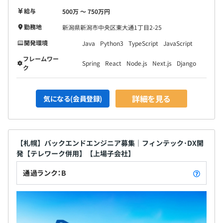
給与
500万 〜 750万円
勤務地
新潟県新潟市中央区東大通1丁目2-25
開発環境
Java
Python3
TypeScript
JavaScript
フレームワー
Spring
React
Node.js
Next.js
Django
ク
詳細を見る
気になる(会員登録)
【札幌】バックエンドエンジニア募集｜フィンテック･DX開
発【テレワーク併用】【上場子会社】
通過ランク：B