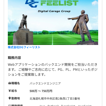
株式会社DGフィーリスト
職務内容
Webアプリケーションのバックエンド開発をご担当いただき
ます。 ご経験やご志向に応じて、PG、PL、PMといったポジ
ションをご提案致します。
職種名
バックエンドエンジニア
給与
500万 〜 750万円
勤務地
北海道札幌市中央区南2条西1丁目3番地
開発環境
Java
Python3
TypeScript
JavaScript