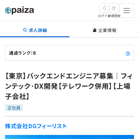
ログイン
新規登録
求人詳細
企業情報
転職・キャリア
未経験転職
求人検索
通過ランク：B
新卒就活
求人検索
インタビュー
【東京】バックエンドエンジニア募集｜フィ
学習
求人検索
インタビュー
転職成功ガイド
ンテック･DX開発【テレワーク併用】【上場
本選考
スキルチェック
講座一覧
子会社】
転職成功ガイド
転職エージェント
ゲーム・マンガ
インターン
プログラミング言語
正社員
問題集
メディア
SQL
4択課題
株式会社DGフィーリスト
新卒エージェント
paizaとは？
Tech Team Journal
評価結果一覧
ナレッジ