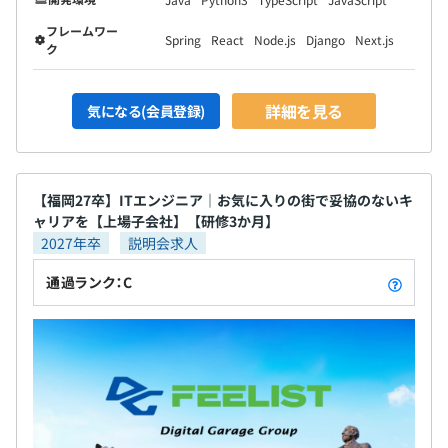
フレームワー
Spring
React
Node.js
Django
Next.js
ク
詳細を見る
気になる(会員登録)
【福岡27卒】ITエンジニア｜お気に入りの街で妥協のないキ
ャリアを【上場子会社】【研修3か月】
2027年卒
説明会求人
通過ランク：C