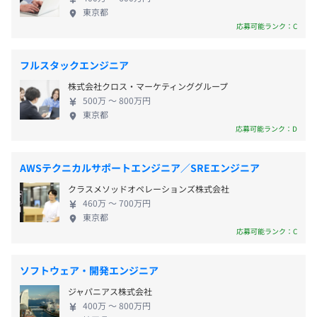
東京都
・完全週休2日制（休日は土日祝日）
応募可能ランク：C
・年次有給休暇
・夏季休暇／年末年始休暇（特別休暇を3日ずつ付与）
フルスタックエンジニア
・慶弔休暇
・産前・産後休暇
株式会社クロス・マーケティンググループ
・育児休暇
500万 〜 800万円
東京都
・介護休暇
応募可能ランク：D
AWSテクニカルサポートエンジニア／SREエンジニア
・地域手当：勤務地に応じ支給。東京勤務は50,000円。
クラスメソッドオペレーションズ株式会社
・固定残業手当：時間外労働の有無にかかわらず30時間
460万 〜 700万円
東京都
分を支給。30時間超過分は別途支給。
応募可能ランク：C
・時間外勤務手当
・ライフプラン手当：企業型確定拠出年金に拠出するかど
うか選択可能な手当
ソフトウェア・開発エンジニア
・資格手当（国家資格）：月3,000円～30,000円を取得後
ジャパニアス株式会社
永続支給（入社前に取得した資格も対象）
400万 〜 800万円