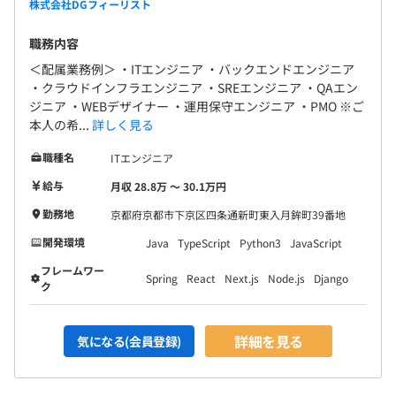
株式会社DGフィーリスト
職務内容
＜配属業務例＞ ・ITエンジニア ・バックエンドエンジニア
・クラウドインフラエンジニア ・SREエンジニア ・QAエン
ジニア ・WEBデザイナー ・運用保守エンジニア ・PMO ※ご
本人の希...
詳しく見る
職種名
ITエンジニア
給与
月収 28.8万 〜 30.1万円
勤務地
京都府京都市下京区四条通新町東入月鉾町39番地
開発環境
Java
TypeScript
Python3
JavaScript
フレームワー
Spring
React
Next.js
Node.js
Django
ク
詳細を見る
気になる(会員登録)