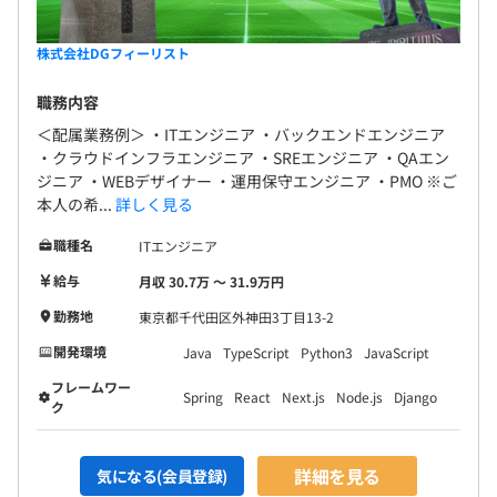
株式会社DGフィーリスト
職務内容
＜配属業務例＞ ・ITエンジニア ・バックエンドエンジニア
・クラウドインフラエンジニア ・SREエンジニア ・QAエン
ジニア ・WEBデザイナー ・運用保守エンジニア ・PMO ※ご
本人の希...
詳しく見る
職種名
ITエンジニア
給与
月収 30.7万 〜 31.9万円
勤務地
東京都千代田区外神田3丁目13-2
開発環境
Java
TypeScript
Python3
JavaScript
フレームワー
Spring
React
Next.js
Node.js
Django
ク
詳細を見る
気になる(会員登録)