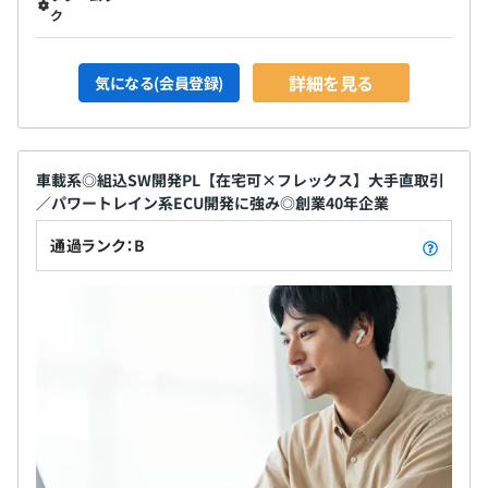
ク
詳細を見る
気になる(会員登録)
車載系◎組込SW開発PL【在宅可×フレックス】大手直取引
／パワートレイン系ECU開発に強み◎創業40年企業
通過ランク：B