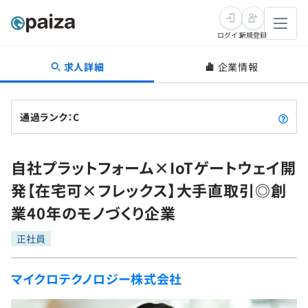
ログイン
新規登録
求人詳細
企業情報
転職・キャリア
未経験転職
求人検索
通過ランク：C
新卒就活
求人検索
インタビュー
自社プラットフォーム×IoTゲートウェイ開
学習
求人検索
インタビュー
転職成功ガイド
発【在宅可×フレックス】大手直取引◎創
本選考
スキルチェック
講座一覧
業40年のモノづくり企業
転職成功ガイド
転職エージェント
ゲーム・マンガ
インターン
プログラミング言語
正社員
問題集
メディア
SQL
4択課題
マイクロテクノロジー株式会社
新卒エージェント
paizaとは？
Tech Team Journal
評価結果一覧
ナレッジ