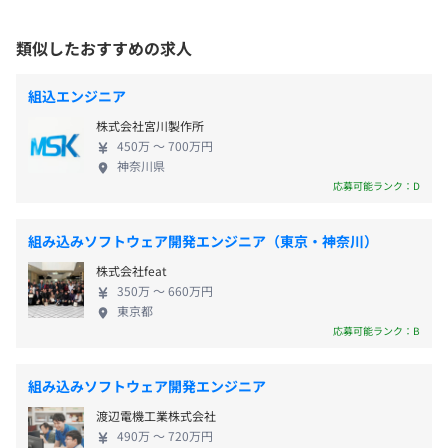
・夏季休暇（3日）
受動喫煙防止措置に関する事項
設計からODM製品の提供まで、企画・開発・量産を
・年末年始休暇（5日）
従業員に対する受動喫煙対策：敷地内禁煙（喫煙場所あ
一貫して手がけられる「モノづくり総合力」です。さ
類似したおすすめの求人
・慶弔休暇
り）
らに、受託開発で培った技術力を生かし、独自の電
・育児休暇
子製品やIoTプラットフォームの企画・開発・販売ま
・介護休暇
組込エンジニア
で自社で展開。この高い技術力と実績が、数多くの
・リフレッシュ休暇
株式会社宮川製作所
大手企業との直接取引という強固な信頼につながっ
など
〈本社〉
450万 〜 700万円
ています。 【事業詳細】 ① 組み込み開発事業 自動
神奈川県
JR「上野駅」入谷口 徒歩約2分・浅草口 徒歩約5分
車、カメラ、スマートフォン、駐車場システムとい
応募可能ランク：D
東京メトロ銀座線「上野駅」出口9 徒歩約5分
った身近な製品から、自動運転支援システムや高精
東京メトロ銀座線 日比谷線「上野駅」出口1 徒歩約5分
度位置測位端末、介護施設向けの見守り機器まで、
・時間外手当
組み込みソフトウェア開発エンジニア（東京・神奈川）
暮らしの基盤を支える幅広い分野で貢献。ハード・
・在宅勤務手当
株式会社feat
ソフト双方の技術を融合し、付加価値の高いモノづ
・通勤手当（上限5万円・実費支給）
350万 〜 660万円
くりを実現しています。 ② ITソリューション事業 企
・役職手当
東京都
業の業務効率を最大化する生産・販売・会計システ
応募可能ランク：B
・家族手当
ム等の開発に加え、自社設計のIoTデバイスと独自プ
・資格手当
ラットフォームを組み合わせた「IoTクラウドシステ
組み込みソフトウェア開発エンジニア
ム」を開発。お客様の課題をデジタルの力で根本か
渡辺電機工業株式会社
ら解決します。 設立以来、私たちを下支えしている
490万 〜 720万円
のは「チャレンジできる社風」です。一貫したモノづ