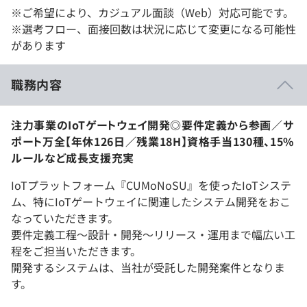
※ご希望により、カジュアル面談（Web）対応可能です。
※選考フロー、面接回数は状況に応じて変更になる可能性
があります
職務内容
注力事業のIoTゲートウェイ開発◎要件定義から参画／サ
ポート万全【年休126日／残業18H】資格手当130種、15%
ルールなど成長支援充実
IoTプラットフォーム『CUMoNoSU』を使ったIoTシステ
ム、特にIoTゲートウェイに関連したシステム開発をおこ
なっていただきます。
要件定義工程～設計・開発～リリース・運用まで幅広い工
程をご担当いただきます。
開発するシステムは、当社が受託した開発案件となりま
す。