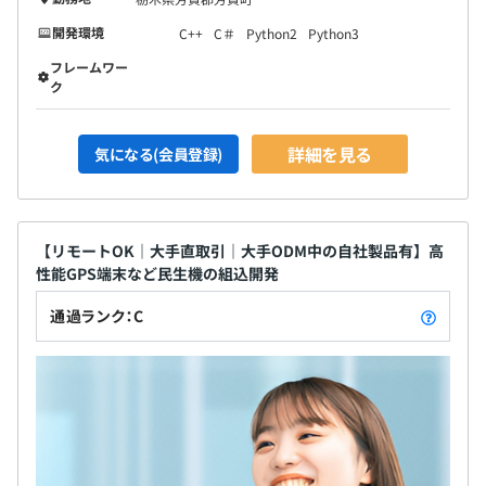
開発環境
C++
C＃
Python2
Python3
フレームワー
ク
詳細を見る
気になる(会員登録)
【リモートOK｜大手直取引｜大手ODM中の自社製品有】高
性能GPS端末など民生機の組込開発
通過ランク：C