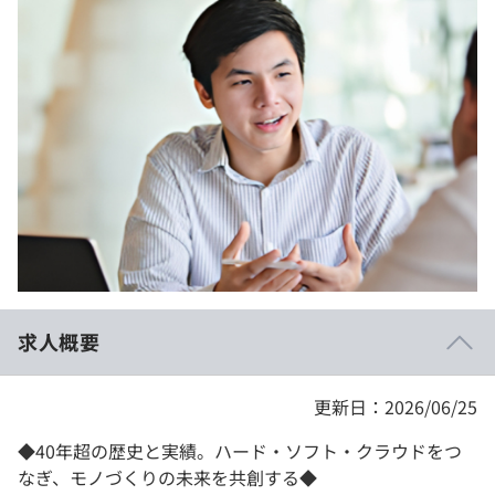
イベント・セミナー
paiza times
再チャレンジ結果一覧
リファレンス
インタビュー
note
就活成功ガイド
プラン
個人向けプラン
法人向けプラン
学校向けプラン
求人概要
契約内容・クーポン
更新日：2026/06/25
◆40年超の歴史と実績。ハード・ソフト・クラウドをつ
なぎ、モノづくりの未来を共創する◆