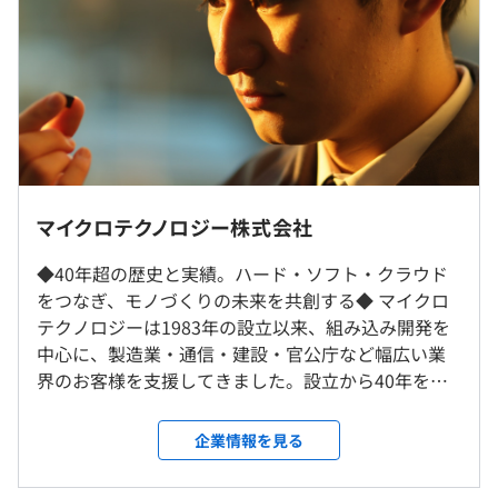
あり、社員の自己啓発を支援しています。
（※
想定年収
は年収提示額を保証するものではありません）
〈フレックスタイム制〉
・コアタイム10:30～15:30
・1日の所定労働時間 7時間45分
◎原則本社勤務（将来的に、客先常駐を相談することがあ
マイクロテクノロジー株式会社
・勤務時間例 9：00～17：45
年初にたてた目標に対する目標評価と、等級ごとに設けら
るかもしれません）
休憩時間：12：30～13：30（60分）
れた能力に対する能力評価を、6月、12月におこなってい
◎週に何日かリモートワーク可能
◆40年超の歴史と実績。ハード・ソフト・クラウド
平均残業時間：平均18時間／月
ます。評価結果は賞与計算と昇給に反映。「何に尽力すれ
をつなぎ、モノづくりの未来を共創する◆ マイクロ
ば評価につながるか」が明確になっているため、公平性と
テクノロジーは1983年の設立以来、組み込み開発を
就業場所の変更範囲
透明性に長けた人事制度となっています。
中心に、製造業・通信・建設・官公庁など幅広い業
＜雇入時＞
界のお客様を支援してきました。設立から40年を超
本社、および労働者の自宅
〈年間休日：126日〉
えた今、私たちはビジネスの着想段階から頼りにさ
＜変更範囲＞
◎有給休暇は、入社後即利用可
れる「共創型ソリューションカンパニー」を目指
会社の定める就業場所
企業情報を見る
・完全週休2日制（土日祝）
全社：171名
し、さらなる飛躍を続けています。 私たちの最大の
・年次有給休暇（初年度10日）
プラットフォーム開発部：21 名
強みは、ソフトウェア開発に留まらず、電子回路の