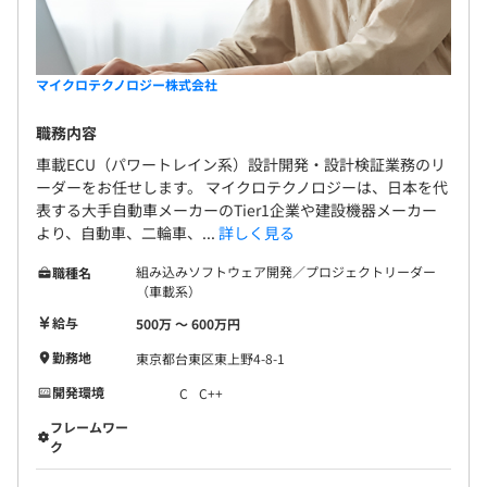
マイクロテクノロジー株式会社
職務内容
車載ECU（パワートレイン系）設計開発・設計検証業務のリ
ーダーをお任せします。 マイクロテクノロジーは、日本を代
表する大手自動車メーカーのTier1企業や建設機器メーカー
より、自動車、二輪車、...
詳しく見る
組み込みソフトウェア開発／プロジェクトリーダー
職種名
（車載系）
給与
500万 〜 600万円
勤務地
東京都台東区東上野4-8-1
開発環境
C
C++
フレームワー
ク