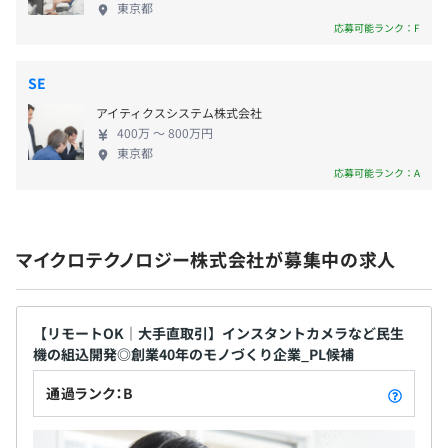
決算賞与支給実績：あり
東京都
くりの基盤の上で、新しい技術や領域に挑み続け
応募可能ランク：F
る。そんな私たちの挑戦が、これからも社会に新し
い価値を提供し続けます。
SE
年1回（4月）
アイティクスシステム株式会社
400万 〜 800万円
東京都
応募可能ランク：A
社会保険完備（健康保険〈関東ITソフトウェア健康保険組
合加入〉・厚生年金保険、雇用保険・労災保険）
マイクロテクノロジー株式会社が募集中の求人
無期雇用
【リモートOK｜大手直取引】インスタントカメラなど民生
機の組込開発◎創業40年のモノづくり企業_PL候補
通過ランク：B
3カ月（期間中、待遇の変更はありません）