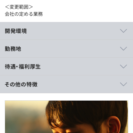
＜変更範囲＞
会社の定める業務
開発環境
勤務地
・建設業向け土砂災害予見防止システム
待遇・福利厚生
・建設業向け現場温度環境監視システム
・運送業向けトレーラーコンテナ位置情報管理システム
など
その他の特徴
月給（基本給）：27万円〜33万円以上
※残業代は別途支給
※経験・能力を考慮のうえ、当社規定により決定します。
・全社員向けのビジネススキル研修を等級に合わせて実施
しています。（業務管理、組織マネジメント、経営戦略な
ど）
・また対象資格が約130種類にもおよぶ資格報奨金制度が