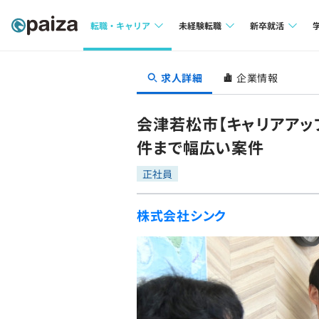
転職・キャリア
未経験転職
新卒就活
求人検索
求人検索
求人検索
求人詳細
企業情報
本選考
インタビュー
インタビュー
インターン
会津若松市【キャリアアッ
転職成功ガイド
転職成功ガイド
件まで幅広い案件
新卒エージェ
転職エージェント
正社員
イベント・セ
株式会社シンク
インタビュー
就活成功ガイ