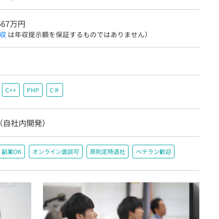
667万円
収
は年収提示額を保証するものではありません）
C++
PHP
C＃
（自社内開発）
副業OK
オンライン面談可
原則定時退社
ベテラン歓迎