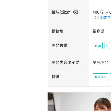
給与(想定年収)
400万 〜 
（※
想定年
勤務地
福島県
開発言語
Java
C
開発内容タイプ
受託開発
特徴
服装自由