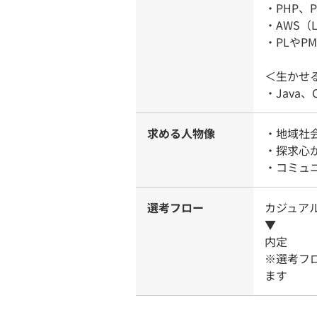
・PHP、
・AWS（
・PLやP
＜生かせ
・Java
求める人物像
・地域社
・探求心
・コミュ
選考フロー
カジュア
▼
内定
※選考フ
ます