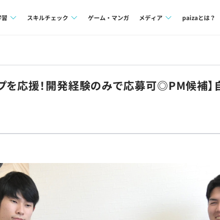
学習
スキルチェック
ゲーム・マンガ
メディア
paizaとは？
講座一覧
プログラミング言語
Tech Team Journal
問題集
SQL
paiza times
プを応援！開発経験のみで応募可◎PM候補】
4択課題
評価結果一覧
note
ント
ナレッジ
再チャレンジ結果一覧
ミナー
リファレンス
プラン
ド
個人向けプラン
法人向けプラン
学校向けプラン