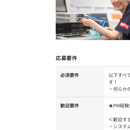
応募要件
必須要件
以下すべ
す！
・何らか
歓迎要件
★PM経
＜歓迎す
・システ