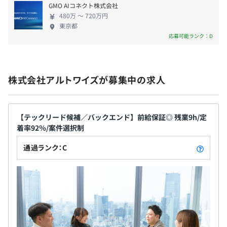
GMO AIコネクト株式会社
480万 〜 720万円
東京都
応募可能ランク：D
■昇給:随時
★社員のスキルは正当に評価！明瞭な評価制度★
エンジニアの職位を9段階に分け、各職位に応じた年収・
月給・スキルセットを全社員に公開しています。
エンジニアのスキルの習熟度を体系化した「スキル（能
株式会社アルトワイズが募集中の求人
■各種保険完備（健康保険・厚生年金・雇用保険・労災保
力）評価」と、アルトワイズのValueの体現度を測る「情
険）
意（行動）評価」と、「顧客評価」の3軸で実施していま
す。
【テックリード候補／バックエンド】前給保証◎ 残業9h/定
明確な評価軸からスキルを公正に判断し、最大限給与に還
着率92％/案件選択制
元しています。（案件単価の還元率は最大85%！）
通過ランク：C
無期雇用
スキル評価と顧客評価が給与に反映され、情意評価が寸志
（賞与）に反映されます。
また、昇給のタイミングは年2回（7月、1月）です。プロ
ジェクト内での役割が上がる際には、昇給タイミングを待
■試用期間
たず直ちに昇給します。
有 3ヶ月（試用期間中の勤務条件：変更無）
スキルを上げれば給与が上がるという努力が報われるカル
チャーを醸成しています。