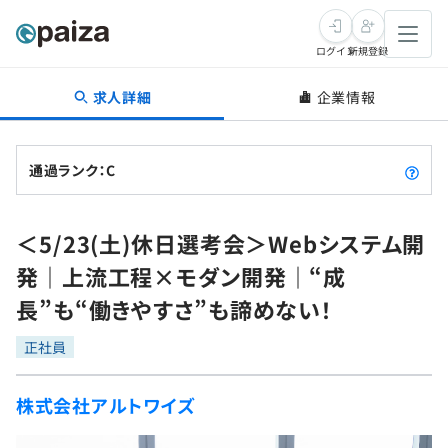
ログイン
新規登録
求人詳細
企業情報
転職・キャリア
未経験転職
求人検索
通過ランク：C
新卒就活
求人検索
インタビュー
＜5/23(土)休日選考会＞Webシステム開
学習
求人検索
インタビュー
転職成功ガイド
発｜上流工程×モダン開発｜“成
本選考
スキルチェック
講座一覧
長”も“働きやすさ”も諦めない！
転職成功ガイド
転職エージェント
ゲーム・マンガ
インターン
プログラミング言語
正社員
問題集
メディア
SQL
4択課題
株式会社アルトワイズ
新卒エージェント
paizaとは？
Tech Team Journal
評価結果一覧
ナレッジ