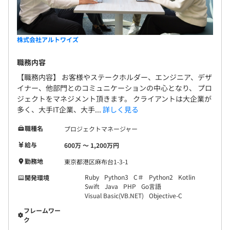
株式会社アルトワイズ
職務内容
【職務内容】 お客様やステークホルダー、エンジニア、デザ
イナー、他部門とのコミュニケーションの中心となり、 プロ
ジェクトをマネジメント頂きます。 クライアントは大企業が
多く、大手IT企業、大手...
詳しく見る
職種名
プロジェクトマネージャー
給与
600万 〜 1,200万円
勤務地
東京都港区麻布台1-3-1
Ruby
Python3
C＃
Python2
Kotlin
開発環境
Swift
Java
PHP
Go言語
Visual Basic(VB.NET)
Objective-C
フレームワー
ク