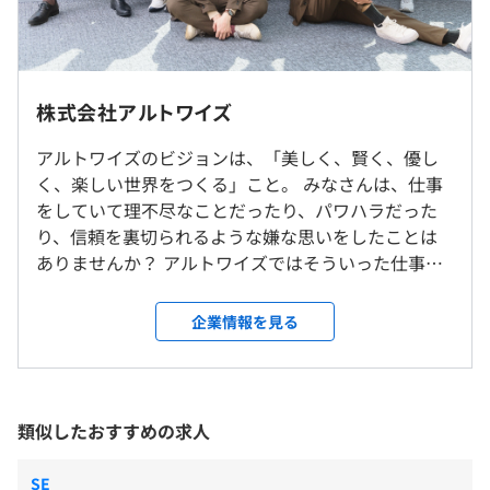
しています。
◆年収600万円／32歳（入社3年目）
◆年収450万円／28歳（入社1年目）
★エンジニアファーストな環境★
エンジニアのリモート併用率は90％！月の平均残業残業
※社内、もしくはお客さま先での勤務となります。
株式会社アルトワイズ
は9時間！
※リモート勤務可（リモート併用率：90%）
プライベートも楽しめるよう、会社としてもお客様と調整
アルトワイズのビジョンは、「美しく、賢く、優し
し、残業時間を極力コントロールしています。
（※
想定年収
は年収提示額を保証するものではありません）
く、楽しい世界をつくる」こと。 みなさんは、仕事
就業場所の変更範囲
そのため、平日の夜や休日に趣味を楽しんでいるエンジニ
をしていて理不尽なことだったり、パワハラだった
＜雇入時＞
アが多いです。
り、信頼を裏切られるような嫌な思いをしたことは
本社または首都圏内のクライアント先もしくは自宅勤務
ありませんか？ アルトワイズではそういった仕事を
＜変更範囲＞
10：00～19：00
していて楽しくない、嫌だと思うようなことを極力
変更なし
※プロジェクトによって多少前後あり
無くし、逆に「仕事をしていて楽しい」と思えるよ
企業情報を見る
休憩時間：休憩60分 ※昼食時間は業務の都合により各々
【新規自社事業実績】 ※現在はクローズしております。
うなことを増やしていくことを目標に、会社を運営
の自主性に任せています。
受動喫煙防止措置に関する事項
・Librest：森の空間をイメージしたボードゲームカフェ
しています。 アルトワイズの人事ポリシーは、「自
平均残業時間：平均9時間／月
従業員に対する受動喫煙対策：敷地内禁煙（喫煙場所あ
の運営
由」を大切にしながら「自己実現」をすること！ カ
り）
・Linc ：コスプレイヤーとカメラマンのマッチングサ
ジュアル面談でお話しを聞いてみたり、遊びに来る
類似したおすすめの求人
※勤務先の規定により異なります。
ービス
と分かると思うのですが、アルトワイズは基本的に
・Artista ：コスプレを活用した広報支援及び衣装制作等
色々と「自由」です。 この「自由」をポジティブに
・完全週休 2 日制（土日）
SE
のトータルサポート