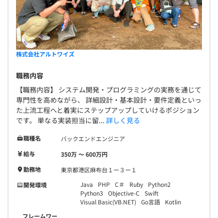
株式会社アルトワイズ
職務内容
【職務内容】 システム開発・プログラミングの実務を通じて
専門性を高めながら、 詳細設計・基本設計・要件定義といっ
た上流工程へと着実にステップアップしていけるポジション
です。 単なる実装担当に留...
詳しく見る
職種名
バックエンドエンジニア
給与
350万 〜 600万円
勤務地
東京都港区麻布台１ー３ー１
Java
PHP
C＃
Ruby
Python2
開発環境
Python3
Objective-C
Swift
Visual Basic(VB.NET)
Go言語
Kotlin
フレームワー