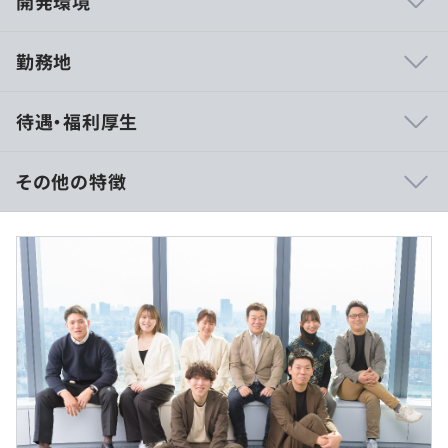
開発環境
勤務地
★6万件/月 以上のプロジェクトから自由に選択可能な
待遇・福利厚生
「案件選択制度」★
1人のエンジニアに対して、20案件～30案件をご紹介し、
その中からエンジニアご自身に行きたい案件を選んで頂い
その他の特徴
ています。
腰を据えて開発力をつけたい方、要件定義・基本設計の力
■入社時の想定年収
をつけたい方、PL、PMスキルをつけたい方、それぞれの
年収350万円～年収600万円 ※経験・スキルによって決
希望を営業部がヒアリングします。
定します。
業界や勤務地、残業時間の多い・少ない、リモート・出社
比率などの観点からも、自由に案件を選んでいます。
＜月給制＞
またクライアントと面談した後でもクライアントの上司の
月給 30万円～50万円
方と相性などが良くなさそうな場合は、双方合意の上、案
件を選び直せるようにしています。
◎前職給与を保証！
実際に入社半年間で２回案件が変わったエンジニアがおり
《モデルケース》
ますが、最後に案件が変わってからは安定した長期稼働を
◆年収800万円／38歳（入社6年目）