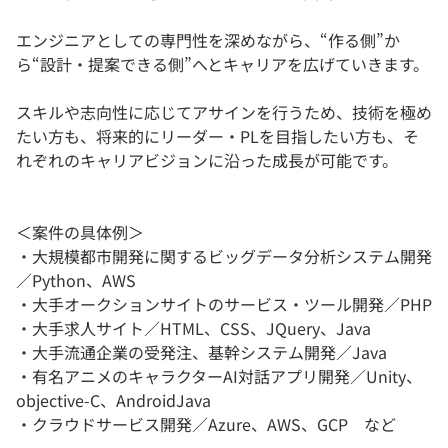
エンジニアとしての専門性を深めながら、“作る側”か
ら“設計・提案できる側”へとキャリアを広げていきます。
スキルや志向性に応じてアサインを行うため、技術を極め
たい方も、将来的にリーダー・PLを目指したい方も、そ
れぞれのキャリアビジョンに沿った成長が可能です。
＜案件の具体例＞
・大規模都市開発に関するビッグデータ分析システム開発
／Python、AWS
・大手オークションサイトのサービス・ツール開発／PHP
・大手求人サイト／HTML、CSS、JQuery、Java
・大手流通企業の受発注、基幹システム開発／Java
・有名アニメのキャラクターAI対話アプリ開発／Unity、
objective-C、AndroidJava
・クラウドサービス開発／Azure、AWS、GCP など