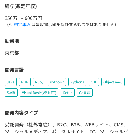
給与(想定年収)
350万 〜 600万円
（※
想定年収
は年収提示額を保証するものではありません）
勤務地
東京都
開発言語
Java
PHP
Ruby
Python2
Python3
C＃
Objective-C
Swift
Visual Basic(VB.NET)
Kotlin
Go言語
開発内容タイプ
受託開発（社外常駐）、B2C、B2B、WEBサイト、CMS、
ソーシャルメディア、ポータルサイト、EC、ソーシャルゲ