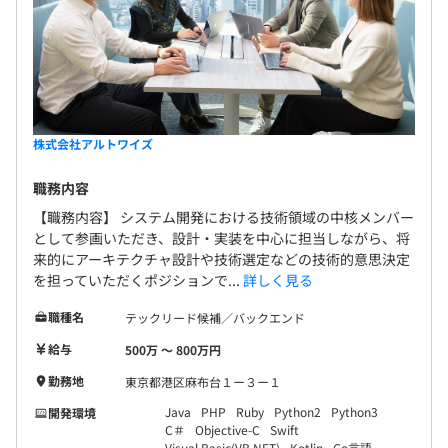
株式会社アルトワイズ
職務内容
【職務内容】 システム開発における技術領域の中核メンバー
として参画いただき、設計・実装を中心に担当しながら、将
来的にアーキテクチャ設計や技術選定などの技術的意思決定
を担っていただくポジションで...
詳しく見る
職種名
テックリード候補／バックエンド
給与
500万 〜 800万円
勤務地
東京都港区麻布台１ー３ー１
Java
PHP
Ruby
Python2
Python3
開発環境
C＃
Objective-C
Swift
Visual Basic(VB.NET)
Kotlin
Go言語