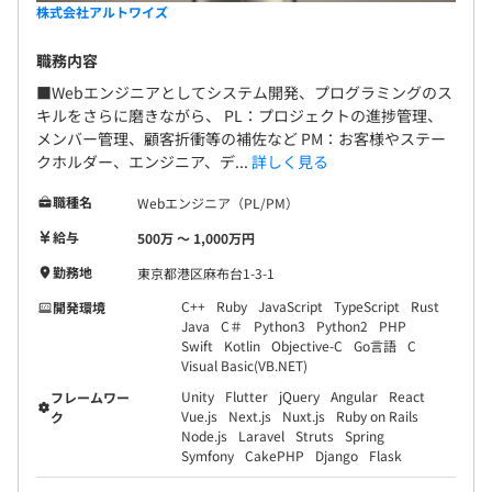
株式会社アルトワイズ
職務内容
■Webエンジニアとしてシステム開発、プログラミングのス
キルをさらに磨きながら、 PL：プロジェクトの進捗管理、
メンバー管理、顧客折衝等の補佐など PM：お客様やステー
クホルダー、エンジニア、デ...
詳しく見る
職種名
Webエンジニア（PL/PM）
給与
500万 〜 1,000万円
勤務地
東京都港区麻布台1-3-1
C++
Ruby
JavaScript
TypeScript
Rust
開発環境
Java
C＃
Python3
Python2
PHP
Swift
Kotlin
Objective-C
Go言語
C
Visual Basic(VB.NET)
Unity
Flutter
jQuery
Angular
React
フレームワー
Vue.js
Next.js
Nuxt.js
Ruby on Rails
ク
Node.js
Laravel
Struts
Spring
Symfony
CakePHP
Django
Flask