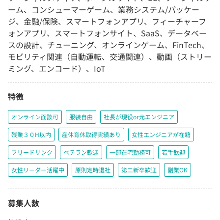
ーム、コンシューマーゲーム、業務システム/パッケー
ジ、金融/保険、スマートフォンアプリ、フィーチャーフ
ォンアプリ、スマートフォンサイト、SaaS、データベー
スの設計、チューニング、オンラインゲーム、FinTech、
モビリティ関連（自動運転、交通関連）、動画（ストリー
ミング、エンコード）、IoT
特徴
オンライン面談可
服装自由
社長が現役or元エンジニア
残業３０H以内
産休育休取得実績あり
女性エンジニアが在籍
フリードリンク
ベテラン歓迎
一部在宅勤務可
若手歓迎
女性リーダー活躍中
原則定時退社
第二新卒歓迎
副業OK
募集人数