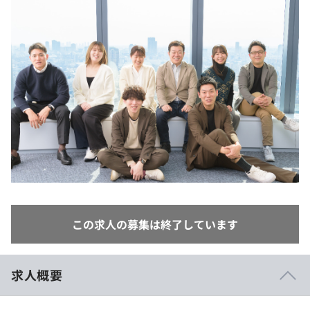
イベント・セミナー
paiza times
再チャレンジ結果一覧
リファレンス
インタビュー
note
就活成功ガイド
プラン
個人向けプラン
法人向けプラン
学校向けプラン
契約内容・クーポン
この求人の募集は終了しています
求人概要