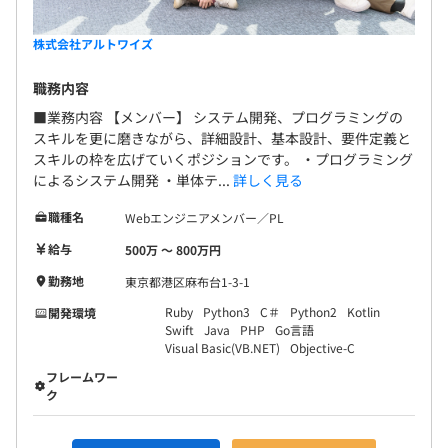
株式会社アルトワイズ
職務内容
■業務内容 【メンバー】 システム開発、プログラミングの
スキルを更に磨きながら、詳細設計、基本設計、要件定義と
スキルの枠を広げていくポジションです。 ・プログラミング
によるシステム開発 ・単体テ...
詳しく見る
職種名
Webエンジニアメンバー／PL
給与
500万 〜 800万円
勤務地
東京都港区麻布台1-3-1
Ruby
Python3
C＃
Python2
Kotlin
開発環境
Swift
Java
PHP
Go言語
Visual Basic(VB.NET)
Objective-C
フレームワー
ク