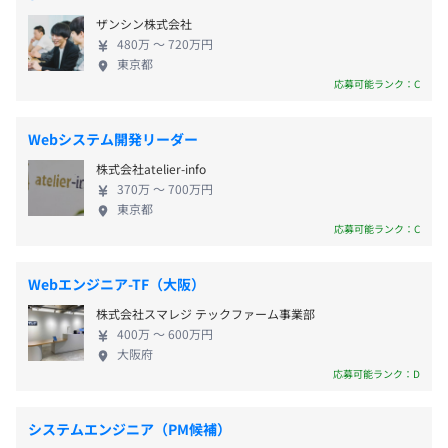
活用して「自己実現」を楽しんで頂けたらと思って
・祝日
ザンシン株式会社
ます！是非一緒にわくわく・のびのびとキャリアア
・有給休暇
《本社》
480万 〜 720万円
ップして参りましょう！
・年末年始休暇
東京都
・都営メトロ日比谷線「神谷町駅」直結（徒歩8分）
応募可能ランク：C
・慶弔休暇
・東京メトロ南北線「六本木一丁目駅」（徒歩8分）
・社内勉強会の開催
・資格手当
Webシステム開発リーダー
・スキルアップ手当：5,000円/月（使用例：本、電子書
籍、Udemyなどの動画コンテンツ、外部研修やセミナー
株式会社atelier-info
■交通費支給
など）
370万 〜 700万円
■社員旅行（年1回）
東京都
・資格チャレンジ手当（資格受検料を合格時に支給）
応募可能ランク：C
《ライフスタイル制度》
■永年勤続表彰
Webエンジニア-TF（大阪）
■結婚祝い金&出産祝い金
ご希望のPCを支給いたします。（MacBook or
株式会社スマレジ テックファーム事業部
■見舞金・弔慰金規定
Windows）
400万 〜 600万円
■社員向け優待・割引
大阪府
応募可能ランク：D
■健康支援制度
■ライフプランニング支援制度
■服装自由 ※プロジェクトによる。
システムエンジニア（PM候補）
ウォーターフォール、アジャイル、スクラム