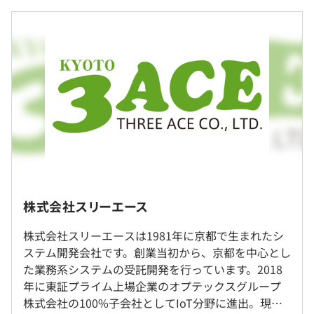
に注力しています。
月給制
月給 230,000円/月～340,000円/月
（基本給＋精勤手当）
・研修の実施
・資格手当制度あり
賞与実績:年2回（6月と12月/3.3ヶ月分）
プロジェクトごとに選択、アジャイル
（※
想定年収
は年収提示額を保証するものではありません）
株式会社スリーエース
株式会社スリーエースは1981年に京都で生まれたシ
ステム開発会社です。創業当初から、京都を中心とし
09:00～17:45 （派遣先の規定に準ずる）
社内もしくはお客様先での勤務となります。常駐先は原
た業務系システムの受託開発を行っています。2018
休憩時間：12:00〜12:45（45分） （派遣先の規定に準
則、通勤可能範囲で京都府内、滋賀県内、大阪府内
年に東証プライム上場企業のオプテックスグループ
ずる）
Docker
株式会社の100%子会社としてIoT分野に進出。現
平均残業時間：平均10時間/月