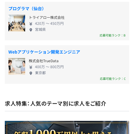
エンジニア45名で構成されています。
各種社会保険完備
プログラマ（仙台）
（雇用保険、労災保険、健康保険、厚生年金保険）
トライアロー株式会社
420万 〜 450万円
宮城県
応募可能ランク：B
無期雇用
Webアプリケーション開発エンジニア
株式会社TrueData
400万 〜 800万円
東京都
3か月
応募可能ランク：C
主に業務システム開発を行ってきたベテラン
求人特集：人気のテーマ別に求人をご紹介
平均2名～4名で開発を行っております。
1プロジェクトの単位期間はおよそ3ヶ月くらいです。