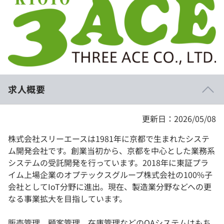
イベント・セミナー
paiza times
再チャレンジ結果一覧
リファレンス
インタビュー
note
就活成功ガイド
プラン
個人向けプラン
求人概要
法人向けプラン
更新日：2026/05/08
学校向けプラン
株式会社スリーエースは1981年に京都で生まれたシステ
ム開発会社です。創業当初から、京都を中心とした業務系
契約内容・クーポン
システムの受託開発を行っています。2018年に東証プラ
イム上場企業のオプテックスグループ株式会社の100%子
会社としてIoT分野に進出。現在、製造業分野などへの更
なる事業拡大を目指しています。
販売管理、顧客管理、在庫管理などのOAシステムはもち