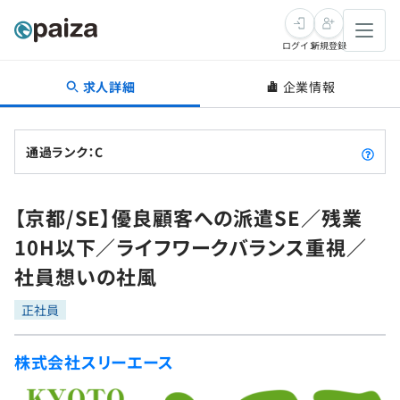
ログイン
新規登録
求人詳細
企業情報
転職・キャリア
未経験転職
求人検索
通過ランク：C
新卒就活
求人検索
インタビュー
【京都/SE】優良顧客への派遣SE／残業
学習
求人検索
インタビュー
転職成功ガイド
10H以下／ライフワークバランス重視／
本選考
スキルチェック
講座一覧
社員想いの社風
転職成功ガイド
転職エージェント
ゲーム・マンガ
インターン
プログラミング言語
正社員
問題集
メディア
SQL
4択課題
株式会社スリーエース
新卒エージェント
paizaとは？
Tech Team Journal
評価結果一覧
ナレッジ