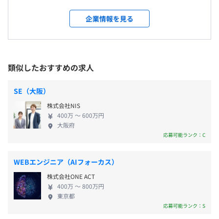
在、製造業分野などへの更なる事業拡大を目指して
就業場所の変更範囲
います。 販売管理、顧客管理、在庫管理などのOAシ
＜雇入時＞
企業情報を見る
ステムはもちろん、配車システムや回転寿司の注文
雇入時：スリーエース本社
システム、物流システムなど、業界も種類も多岐に
＜変更範囲＞
完全週休2日制（土・日）、祝日、年末年始休暇、年次有
渡ります。 弊社では半期ごとの面談で評価・目標管
変更範囲：原則、通勤可能範囲で京都府内、滋賀県内、大
給休暇、特別休暇（慶弔）
理を行い、各人の思い、方向性を大事にしながら、
阪府内
類似したおすすめの求人
ともに成長していく企業風土を目指しています。 ま
コミュニケーションをしっかりとって進め方を決めていく
た一人ひとりが抱える悩みにもじっくりと耳を傾け
受動喫煙防止措置に関する事項
SE（大阪）
感じ。
ることで、より良い職場環境を一緒に作っていこう
・従業員に対する受動喫煙対策：あり
【諸手当】
株式会社NIS
という思いを共有、実行しています。 京都市内の案
対策内容：屋内原則禁煙（喫煙室あり）
■通勤交通費 50,000円／月まで支給
400万 〜 600万円
件多数のためワークライフバランスが取りやすい環
大阪府
■精勤手当
境も強みとなっております。 京都に住む技術者が京
応募可能ランク：C
■資格手当（IPA資格、ベンダー資格など）
個別面談をベースに、本人のスキルや、よいところ、努力
都で仕事ができる環境を整えたいという想いは強
が必要なところを評価者と共有、評価後のフィードバック
く、 今後もその方針を維持してまいります。
阪急電鉄阪急京都線大宮駅 徒歩5分
WEBエンジニア（AIフォーカス）
もあわせ、コミュニケーションを大事した体制つくりを行
京都市交通局烏丸線四条駅 徒歩7分
っています。（年２回）
株式会社ONE ACT
昇給昇格年１ 回(１月)
400万 〜 800万円
東京都
応募可能ランク：S