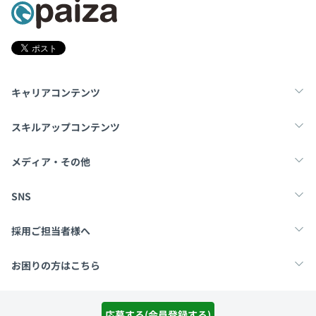
キャリアコンテンツ
転職・キャリア
未経験転職
新卒就活
スキルアップコンテンツ
学習
スキルチェック
マンガ・ゲーム
メディア・その他
Tech Team Journal
paiza times
note
SNS
X
Facebook
採用ご担当者様へ
採用・教育をお考えの企業様へ
中途求人掲載はこちら
お困りの方はこちら
paizaとは？
お問い合わせ・FAQ
運営会社
利用規約
プライバシーポリシー
Cookieポリシー
応募する(会員登録する)