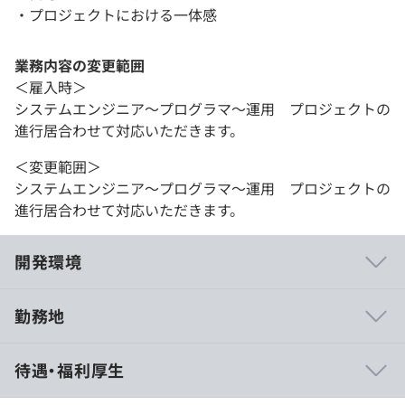
・プロジェクトにおける一体感
業務内容の変更範囲
＜雇入時＞
システムエンジニア～プログラマ～運用 プロジェクトの
進行居合わせて対応いただきます。
＜変更範囲＞
システムエンジニア～プログラマ～運用 プロジェクトの
進行居合わせて対応いただきます。
開発環境
勤務地
社内案件は直接案件がほとんど。ＰＧ・テストから上流工
待遇・福利厚生
程まで経験できます。
研究開発部門では、ＡＩなども活用した提案型のビジネス