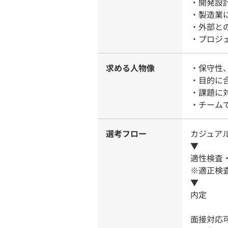
・開発設
・製造業
・外部と
・プロジ
求める人物像
・保守性
・目的に
・課題に
・チーム
選考フロー
カジュアル
▼
適性検査
※適正検
▼
内定
面接対応可