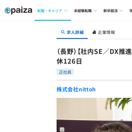
転職・キャリア
未経験転職
新卒就活
求人検索
求人検索
求人検索
求人詳細
企業情報
本選考
インタビュー
インタビュー
インターン
（長野）【社内SE／DX
転職成功ガイド
転職成功ガイド
休126日
新卒エージェ
転職エージェント
正社員
イベント・セ
株式会社nittoh
インタビュー
就活成功ガイ