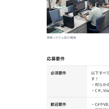
情報システム部の職場
応募要件
必須要件
以下すべ
す！
・何らか
・C＃, V
歓迎要件
・C#やV