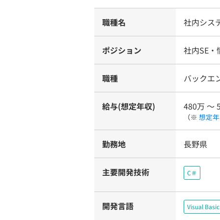
職種名
社内シス
ポジション
社内SE・
職種
バックエ
給与(想定年収)
480万 〜 
（※
想定年
勤務地
長野県
主要開発技術
C＃
開発言語
Visual Basi