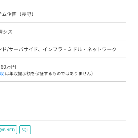
テム企画（長野）
情シス
ンド/サーバサイド、インフラ・ミドル・ネットワーク
560万円
収
は年収提示額を保証するものではありません）
c(VB.NET)
SQL