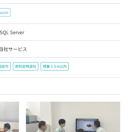
ework
 SQL Server
/自社サービス
面談可
原則定時退社
残業３０H以内