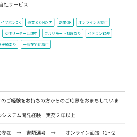
/自社サービス
イヤホンOK
残業３０H以内
副業OK
オンライン面談可
女性リーダー活躍中
フルリモート制度あり
ベテラン歓迎
得実績あり
一部在宅勤務可
てのご経験をお持ちの方からのご応募をおまちしていま
のシステム開発経験 実務２年以上
会参加 → 書類選考 → オンライン面接（1～2