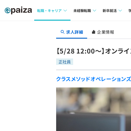
転職・キャリア
未経験転職
新卒就活
求人検索
求人検索
求人検索
求人詳細
企業情報
本選考
インタビュー
インタビュー
インターン
【5/28 12:00～】オ
転職成功ガイド
転職成功ガイド
正社員
新卒エージェ
転職エージェント
クラスメソッドオペレーション
イベント・セ
インタビュー
就活成功ガイ