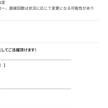
内定
ロー、面接回数は状況に応じて変更になる可能性があり
としてご活躍頂けます！
--------------------------------------------------
ア）】
用
--------------------------------------------------
--------------------------------------------------