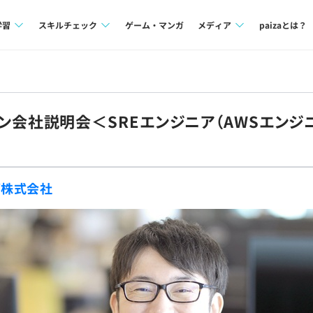
学習
スキルチェック
ゲーム・マンガ
メディア
paizaとは？
講座一覧
プログラミング言語
Tech Team Journal
問題集
SQL
paiza times
ンライン会社説明会＜SREエンジニア（AWSエンジ
4択課題
評価結果一覧
note
ント
ナレッジ
再チャレンジ結果一覧
ズ株式会社
ミナー
リファレンス
プラン
ド
個人向けプラン
法人向けプラン
学校向けプラン