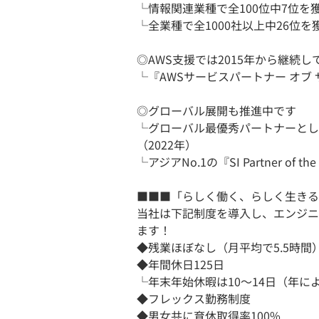
└情報関連業種で全100位中7位を
└全業種で全1000社以上中26位を
◎AWS支援では2015年から継続
└『AWSサービスパートナー オブ ザ
◎グローバル展開も推進中です
└グローバル最優秀パートナーとして世界No.1
（2022年）
└アジアNo.1の『SI Partner of th
■■■「らしく働く、らしく生きる
当社は下記制度を導入し、エンジニ
ます！
◆残業ほぼなし（月平均で5.5時間
◆年間休日125日
└年末年始休暇は10～14日（年に
◆フレックス勤務制度
◆男女共に育休取得率100%