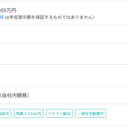
900万円
収
は年収提示額を保証するものではありません）
（自社内開発）
面談可
残業３０H以内
ベテラン歓迎
一部在宅勤務可