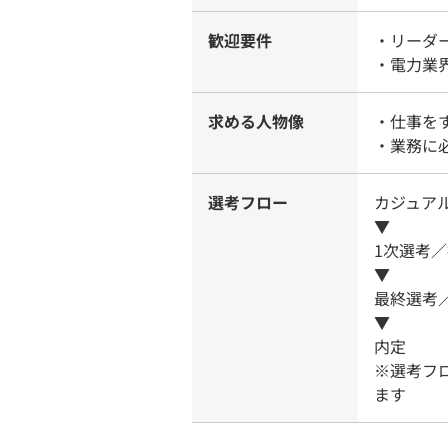
歓迎要件
・リーダ
・電力業
求める人物像
・仕事を
・業務に
選考フロー
カジュアル
▼
1次選考／
▼
最終選考
▼
内定
※選考フ
ます