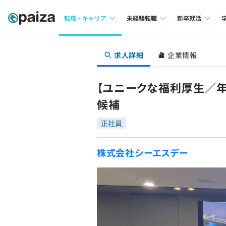
転職・キャリア
未経験転職
新卒就活
求人検索
求人検索
求人検索
求人詳細
企業情報
本選考
インタビュー
インタビュー
インターン
【ユニークな福利厚生／年
転職成功ガイド
転職成功ガイド
候補
新卒エージェ
転職エージェント
正社員
イベント・セ
株式会社シーエスデー
インタビュー
就活成功ガイ