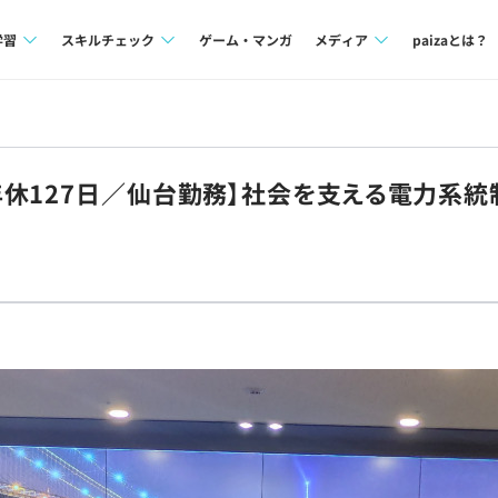
学習
スキルチェック
ゲーム・マンガ
メディア
paizaとは？
講座一覧
プログラミング言語
Tech Team Journal
問題集
SQL
paiza times
休127日／仙台勤務】社会を支える電力系統制
4択課題
評価結果一覧
note
ント
ナレッジ
再チャレンジ結果一覧
ミナー
リファレンス
プラン
ド
個人向けプラン
法人向けプラン
学校向けプラン