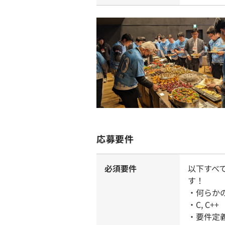
応募要件
必須要件
以下すべ
す！
・何らか
・C, C
・要件定