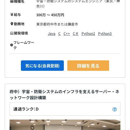
宇宙・防衛システムのシステムエンジニア（東京／神
職種名
奈川）
給与
300万 〜 450万円
勤務地
東京都府中市または鎌倉市
開発環境
Java
C
C++
C＃
Python2
Python3
フレームワー
ク
詳細を見る
気になる(会員登録)
府中）宇宙・防衛システムのインフラを支えるサーバー・ネ
ットワーク設計構築
通過ランク：D