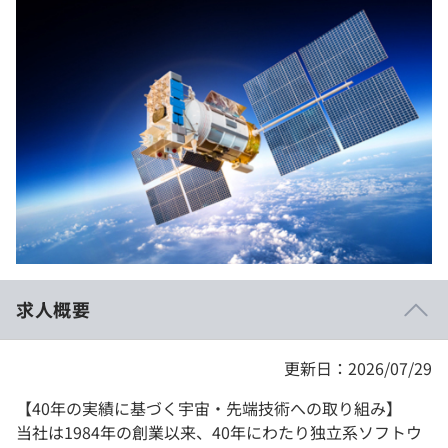
イベント・セミナー
paiza times
再チャレンジ結果一覧
リファレンス
インタビュー
note
就活成功ガイド
プラン
個人向けプラン
法人向けプラン
学校向けプラン
求人概要
契約内容・クーポン
更新日：2026/07/29
【40年の実績に基づく宇宙・先端技術への取り組み】
当社は1984年の創業以来、40年にわたり独立系ソフトウ