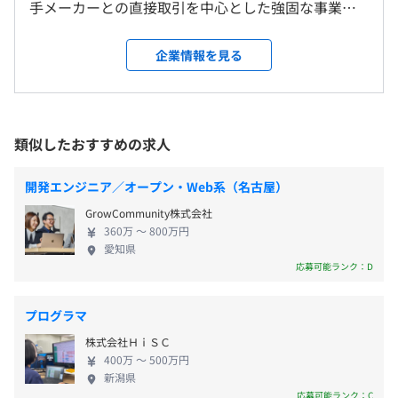
手メーカーとの直接取引を中心とした強固な事業基
面談内でお伝えする勤務地
盤を構築しています。 1. 3つの事業ドメインと技術領
※府中または鎌倉
【賞与】
域 現在、以下の3事業部体制でプロジェクトを展開し
＜変更範囲＞
企業情報を見る
年2回
ています。 宇宙事業部 1993年より参画。人工衛星
会社の定める場所（基本的に転勤なし）
の設計・開発・運用、および宇宙防衛システムの支
【給与例】
援や構築。 技術開発事業部 導体製造装置の制御シ
受動喫煙防止措置に関する事項
・850万円／エキスパート（月給63万＋賞与＋諸手当）
ステム、大規模ストレージ、社会インフラ等、高い
類似したおすすめの求人
従業員に対する受動喫煙対策：あり
・520万円／リーダー（月給33万＋賞与＋諸手当）
信頼性が要求される大規模開発。 新規ビジネス開発
対策内容：敷地内禁煙（喫煙場所あり）
・400万円／メンバー（月給25万＋賞与）
事業部 既存の知見を活かした新領域への企画・提
開発エンジニア／オープン・Web系（名古屋）
案およびシステム実装。 2. エンジニアにとっての業
GrowCommunity株式会社
務環境 当社の最大の特徴は、流行に左右されない
360万 〜 800万円
「ドメイン知識」を深く追求できる環境にあります。
愛知県
直取引による安定した商流 官公庁や大手メーカー
応募可能ランク：D
（※
想定年収
は年収提示額を保証するものではありません）
との直接取引が主体であり、上流から一貫してプロ
ジェクトに関わることが可能です。 長期プロジェク
プログラマ
トによる技術蓄積 宇宙や社会インフラなど、5年・
株式会社ＨｉＳＣ
10年単位の長期プロジェクトが中心です。 プロジ
・勤務形態：固定時間制
400万 〜 500万円
ェクトの「生き字引」として重宝される、代替不可
・実働時間：1日あたり8時間
新潟県
能な専門スキルを磨くことができます。 多様なキャ
応募可能ランク：C