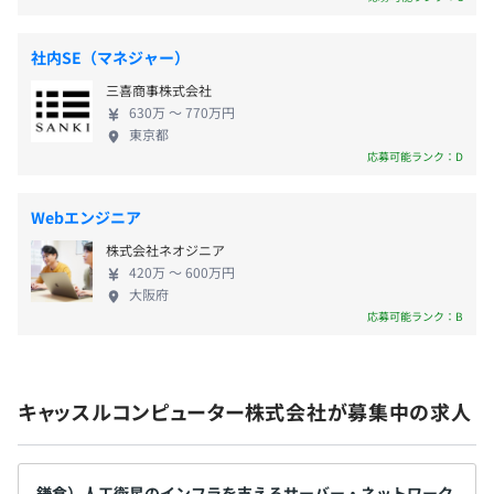
・平均勤務日数：1カ月あたり18日〜20日
リアと育成実績 20代から60代まで幅広い層が在
休憩時間：12:00-12:45
籍。 新卒や異業種からの転職者を含め、長期的な
平均残業時間：平均16時間/月
社内SE（マネジャー）
視点でエンジニアを育成する文化が定着しています。
三喜商事株式会社
3. 市場動向と将来性 当社が主軸とする宇宙および半
630万 〜 770万円
導体製造装置業界は、現在成長基調にあります。 数
東京都
十年にわたる信頼関係に基づき、多くの引き合いを
応募可能ランク：D
【年間休日128日】
いただいている一方、現在はさらなる事業拡大に向
・完全週休2日（土日祝）
けたエンジニアを募っています。 4. 労務環境および
・GW休暇
Webエンジニア
福利厚生（数値実績） エンジニアがパフォーマンス
・夏季休暇
株式会社ネオジニア
を維持し、長期的に就業できるよう、客観的な数値
・年末年始休暇
420万 〜 600万円
に基づいた環境整備を行っています。 休日・休暇
・慶弔休暇
大阪府
年間休日128日、完全土日祝休み。 住居支援制度
・産前・産後休暇
応募可能ランク：B
単身者用の借り上げ住宅制度（自己負担月額5,000
円）を完備。 職場（府中・鎌倉・つくば等）の徒
歩圏内に居住することで、 都心部での勤務に比べ
キャッスルコンピューター株式会社が募集中の求人
て通勤負荷と家賃負担を大きく減らすことが可能で
・通勤手当（月2.5万円まで全額支給）
す。
・住宅手当
鎌倉）人工衛星のインフラを支えるサーバー・ネットワーク