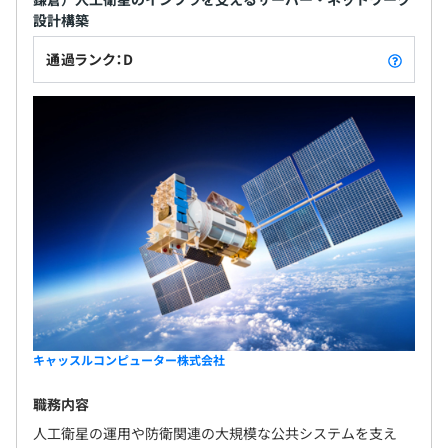
設計構築
賞与：年2回
通過ランク：D
※利益賞与あり／業績により支給
昇給随時
無期雇用
キャッスルコンピューター株式会社
3カ月（待遇の変更はありません）
職務内容
人工衛星の運用や防衛関連の大規模な公共システムを支え