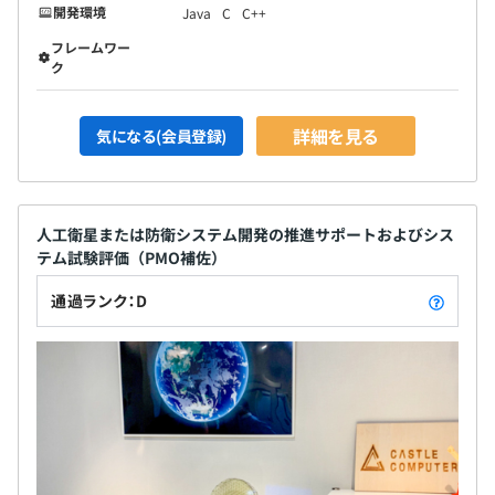
開発環境
Java
C
C++
フレームワー
ク
詳細を見る
気になる(会員登録)
人工衛星または防衛システム開発の推進サポートおよびシス
テム試験評価（PMO補佐）
通過ランク：D