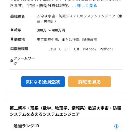
きます。 宇宙・防衛分野は現在、...
詳しく見る
27卒★宇宙・防衛システムのシステムエンジニア（東
職種名
京／神奈川）
給与
300万 〜 400万円
勤務地
東京都府中市、または神奈川県鎌倉市
開発環境
Java
C
C++
C＃
Python2
Python3
フレームワー
ク
詳細を見る
気になる(会員登録)
第二新卒・理系（数学、物理学、情報系）歓迎★宇宙・防衛
システムを支えるシステムエンジニア
通過ランク：D