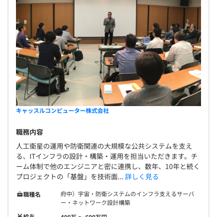
キャッスルコンピューター株式会社
職務内容
人工衛星の運用や防衛関連の大規模な公共システムを支え
る、ITインフラの設計・構築・運用を担当いただきます。チ
ーム体制で他のエンジニアと密に連携し、数年、10年と続く
プロジェクトの「基盤」を技術面...
詳しく見る
府中）宇宙・防衛システムのインフラ支えるサーバ
職種名
ー・ネットワーク設計構築
給与
400万 〜 600万円