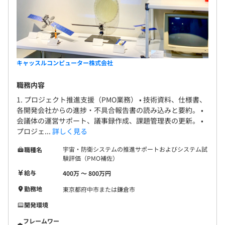
キャッスルコンピューター株式会社
職務内容
1. プロジェクト推進支援（PMO業務） • 技術資料、仕様書、
各開発会社からの進捗・不具合報告書の読み込みと要約。 •
会議体の運営サポート、議事録作成、課題管理表の更新。 •
プロジェ...
詳しく見る
宇宙・防衛システムの推進サポートおよびシステム試
職種名
験評価（PMO補佐）
給与
400万 〜 800万円
勤務地
東京都府中市または鎌倉市
開発環境
フレームワー