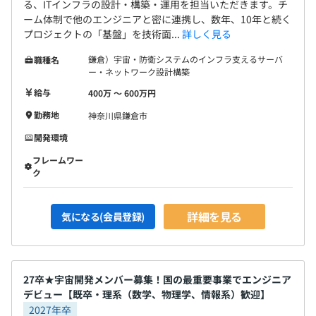
る、ITインフラの設計・構築・運用を担当いただきます。チ
ーム体制で他のエンジニアと密に連携し、数年、10年と続く
プロジェクトの「基盤」を技術面...
詳しく見る
鎌倉）宇宙・防衛システムのインフラ支えるサーバ
職種名
ー・ネットワーク設計構築
給与
400万 〜 600万円
勤務地
神奈川県鎌倉市
開発環境
フレームワー
ク
詳細を見る
気になる(会員登録)
27卒★宇宙開発メンバー募集！国の最重要事業でエンジニア
デビュー【既卒・理系（数学、物理学、情報系）歓迎】
2027年卒