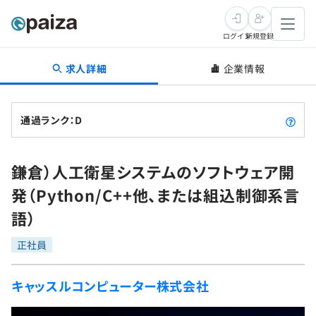
ログイン
新規登録
求人詳細
企業情報
転職・キャリア
未経験転職
求人検索
通過ランク：D
新卒就活
求人検索
インタビュー
鎌倉）人工衛星システムのソフトウェア開
学習
求人検索
インタビュー
転職成功ガイド
発（Python/C++他、または組込制御系言
本選考
スキルチェック
講座一覧
語）
転職成功ガイド
転職エージェント
ゲーム・マンガ
インターン
プログラミング言語
正社員
問題集
メディア
SQL
4択課題
キャッスルコンピューター株式会社
新卒エージェント
paizaとは？
Tech Team Journal
評価結果一覧
ナレッジ