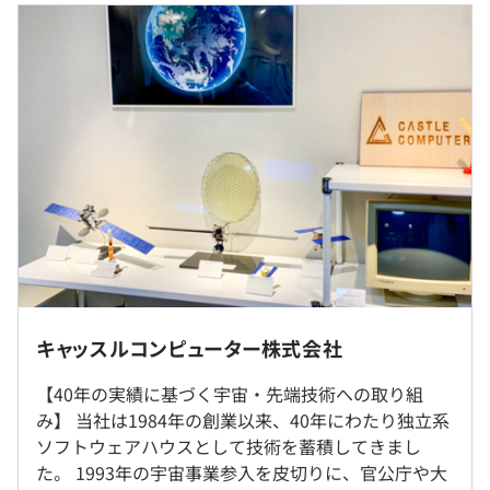
※基本給・一律手当の総額
固定残業代：なし
【一律手当】
全員に一律で支払われる通勤・皆勤・家族手当金額：あり
（給与形態と同じ単位で支給）
1ヶ月あたり0円 〜 2万5000円
全員に一律で支払われるその他手当金額：あり（給与形態
と同じ単位で支給）
1ヶ月あたり0円 〜 4万5000円
セキュリティの高い業務の為、お客様先での常駐業務とな
【手当】
ります
キャッスルコンピューター株式会社
交通費/月2.5万円迄
府中市か鎌倉市となります
利益賞与/業績による
勤務地詳細は面談の中でお伝えします
【40年の実績に基づく宇宙・先端技術への取り組
その他/残業、役職、出張他
み】 当社は1984年の創業以来、40年にわたり独立系
ソフトウェアハウスとして技術を蓄積してきまし
就業場所の変更範囲
【昇給】
た。 1993年の宇宙事業参入を皮切りに、官公庁や大
＜雇入時＞
随時