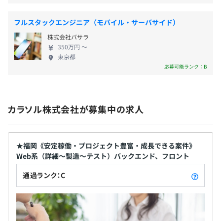
JavaScript、PHP、SAP、ABAP
【社会保険】（雇用保険、健康保険、厚生年金、労災保
・フレームワーク：Spring、jQuery、Vue.js
険）
フルスタックエンジニア（モバイル・サーバサイド）
株式会社バサラ
【福利厚生について】
350万円 〜
東京都
１，「ベネフィット・ワン」（ベネフィット・ステーショ
エンジニアのフォロー体制も現場でのヒアリングや状況の
応募可能ランク：B
ン）
確認にて目標に向かってチャレンジできます。
・Netflixが見放題
半期ごとの目標設定、振り返りによる評価をおこなってい
・eラーニング１４００講座、受講可能
ます。
・グルメ、スポーツクラブ、テーマパーク、ホテルなど
カラソル株式会社が募集中の求人
の割引、他
２，インターネット指定サイトにてご希望研修の受講費用
の補助（会社にて半額補助）
エンジニア１５名で構成されている組織です。
★福岡《安定稼働・プロジェクト豊富・成長できる案件》
Web系（詳細～製造～テスト）バックエンド、フロント
【退職金制度】有り
通過ランク：C
■エンジニアリーダー：38歳／Java開発経験10年以上
・2018/03〜2022/12（4年9カ月）Java通信キャリア（携
無期雇用
帯電話）料金・業務系