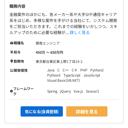
職務内容
金融案件のほかにも、各メーカー系や大手SIや通信キャリア
系をはじめ、多様な案件を手がける当社にて、システム開発
をご担当いただきます。 これまでの経験をいかしつつ、スキ
ルアップのために必要な経験が...
詳しく見る
職種名
開発エンジニア
給与
450万 〜 650万円
勤務地
東京都台東区東上野1丁目24-2
Java
C
C++
C＃
PHP
Python2
開発環境
Python3
TypeScript
JavaScript
Visual Basic(VB.NET)
フレームワー
Spring
jQuery
Vue.js
Seasar2
ク
詳細を見る
気になる(会員登録)