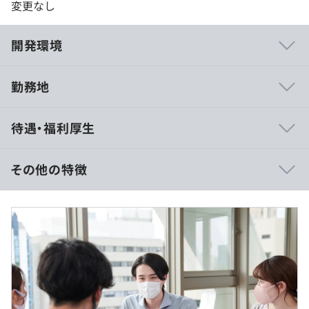
変更なし
開発環境
勤務地
プロジェクト例
待遇・福利厚生
・大手企業の基幹システム開発
・通信キャリアの業務システム開発
・電子カルテなど医療分野のシステム開発
その他の特徴
・仮想通過の領域におけるAI開発
・スマートシティの構築におけるIoT開発
年収：450万～600万円
月収：32.2万円以上～46.5万円以上
賞与：2か月
※みなし残業代2.6万円～3.6万円を含む（超過分支給）
※経験・能力を考慮の上、当社規定により決定いたしま
外部のセミナーや、Web研修に参加する費用を補助して
す。
スキルアップ、スキルチェンジが可能です。