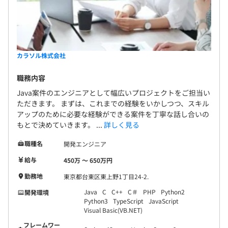
カラソル株式会社
職務内容
Java案件のエンジニアとして幅広いプロジェクトをご担当い
ただきます。 まずは、これまでの経験をいかしつつ、スキル
アップのために必要な経験ができる案件を丁寧な話し合いの
もとで決めていきます。 ...
詳しく見る
職種名
開発エンジニア
給与
450万 〜 650万円
勤務地
東京都台東区東上野1丁目24-2.
Java
C
C++
C＃
PHP
Python2
開発環境
Python3
TypeScript
JavaScript
Visual Basic(VB.NET)
フレームワー