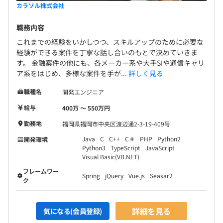
カラソル株式会社
職務内容
これまでの経験をいかしつつ、スキルアップのために必要な
経験ができる案件を丁寧な話し合いのもとで決めていきま
す。 金融案件の他にも、各メーカー系や大手SIや通信キャリ
ア系をはじめ、多様な案件を手が...
詳しく見る
職種名
開発エンジニア
給与
400万 〜 550万円
勤務地
福岡県福岡市中央区渡辺通2-3-19-409号
Java
C
C++
C＃
PHP
Python2
開発環境
Python3
TypeScript
JavaScript
Visual Basic(VB.NET)
フレームワー
Spring
jQuery
Vue.js
Seasar2
ク
詳細を見る
気になる(会員登録)