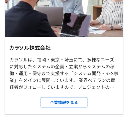
・エンジニアのフォロー体制が整っています。
担当者は元々エンジニアのため、プロジェクト状況も把握
しています。
現在は月2回面談を実施、エンジニアの相談を受け付けて
（※
想定年収
は年収提示額を保証するものではありません）
います。
東京事務所もしくは埼玉での業務となります。
・スキルアップ研修や最新技術を活用できます。
開発作業は、社内もしくはお客様先での勤務となります。
カラソル株式会社
9：00～18：00
経験のある方は、得意な分野をさらにスキルアップ、更に
案件によりリモート・フルリモートOKです。転勤はあり
※プロジェクトにより、9：30～18：00や10：00～19：
チャレンジしたい分野やスキルチェンジなど、
ません。
カラソルは、福岡・東京・埼玉にて、多様なニーズ
00の場合もあります。
進化の早いシステム業界ですが相談しながら進めていきま
に対応したシステムの企画・立案からシステムの稼
休憩時間：12：00〜13：00（60分）※業務の都合により
す。
働・運用・保守まで支援する「システム開発・SES事
就業場所の変更範囲
各々の自主性に任せています。
業」をメインに展開しています。 業界ベテランの責
＜雇入時＞
平均残業時間：平均15時間／月
任者がフォローしていますので、プロジェクトの分
都内もしくは都内近郊の企業（客先常駐）
野は幅広くアサイン先が豊富です。直請けやプライム
＜変更範囲＞
相談の上、ご希望のマシンを支給いたします。
案件をはじめ、多彩な案件でさまざまなスキル・知
テレワークを行う場所を含む会社の定める場所
企業情報を見る
識が身につきます。エンジニアが活躍できるポジショ
※都内もしくは都内近郊の企業（客先常駐）
・完全週休2日制（土・日）
ンがたくさんあります！ また、九州電力グループ系
・祝日
SIer出身の弊社役員は現役のエンジニアでもあり、営
・年末年始休暇
受動喫煙防止措置に関する事項