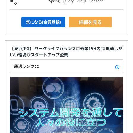
Spring
jQuery
Vue.js
Seasar2
ク
詳細を見る
気になる(会員登録)
【東京/PG】 ワークライフバランス◎残業15H内◎ 風通しが
いい環境◎スタートアップ企業
通過ランク：C