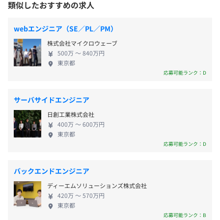
業展開とエンジニアのフォローをおこなっています。
類似したおすすめの求人
・特別（慶弔）休暇
敷地内禁煙（喫煙場所あり）
たとえば「残業少・リモート・モダン環境」などの
・リフレッシュ（夏季）休暇：3日
※プロジェクトごとに異なります。
希望を最大限優先してアサインするなど、一人一人
・有給休暇
webエンジニア（SE／PL／PM）
のキャリアやライフワーク希望を取り入れています。
※年間休日121日
・リーダーからの指示により、詳細設計～製造～テスト工
株式会社マイクロウェーブ
ストレスフリーで無理のない働き方をしながら、幅
500万 〜 840万円
程と進めていきます。
広い分野でスキルアップやスキルチェンジを実現し
東京都
・進捗報告や仕様確認は、毎日の朝会（朝ミーティング）
ていきましょう！ 【開発領域】 ・Web系ECサイト
応募可能ランク：D
や夕会（夕方ミーティング）にて報告したり、レビューも
（Java、C#、Ruby） ・金融系、クレジット系シス
通勤交通費（上限あり、東京4万円）
おこないます。スケジュール変更などは早目に対応してい
テム開発（Java、Python） ・AI・IoT（仮想通貨、
サーバサイドエンジニア
ます。
学習アプリ、画像アプリ）システム（Java、
・アジャイル開発やスクラム開発、仕様や機能の打ち合わ
日創工業株式会社
Python、GO） ・スマートシティシステム／Woven
せなどがあり、コミュニケーションを取りながらおこなっ
400万 〜 600万円
City「CASE」システム（Java、C＃、Python、GO）
東京都
2カ月分
ています。
・大手企業、基幹システム（SAP、Hana） ・Web系
応募可能ランク：D
・フロント画面系の業務も発生するのでJavaScript、
ECサイト（Java、C#、Ruby） ・車載システム、制
TypeScriptを使った業務も発生します。
御系（C、C++、Java、Python） ・スマホ、タブレ
バックエンドエンジニア
ット端末アプリケーション（Andoroid、Ios） ・医
昇給査定：年1回（4月）
【開発環境】
ディーエムソリューションズ株式会社
療（電子カルテ、オーダーリング）システム（C#、
・OS：Linux、Windows
420万 〜 570万円
VB.net、Java） ・官公庁・自治体ＤＸシステム
東京都
・言語：Java、C＃、C、C++、Python、TypeScript、
（Java、COBOL）
応募可能ランク：B