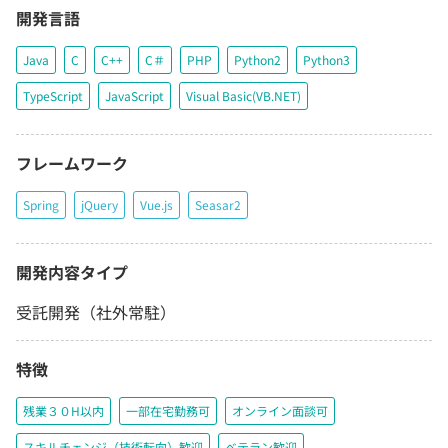
開発言語
Java
C
C++
C＃
PHP
Python2
Python3
TypeScript
JavaScript
Visual Basic(VB.NET)
フレームワーク
Spring
jQuery
Vue.js
Seasar2
開発内容タイプ
受託開発（社外常駐）
特徴
残業３０H以内
一部在宅勤務可
オンライン面談可
スキルチェンジ（技術転向）歓迎
ベテラン歓迎