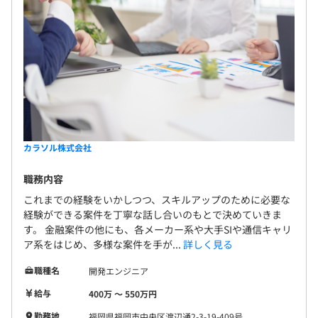
・2014/10〜2018/02（3年5カ月）Java通信キャリア（携
帯電話）設備・業務系
・2012/01～2014/10（2年10カ月）Java通信キャリア
4カ月（待遇の変更はありません）
（携帯電話）次世代NW業務系
プロジェクトによって異なりますが、下記のチーム構成に
なることが多いです。
カラソル株式会社
・Javaによる開発は、2～3名にて開発担当します。
・詳細～製造～テスト工程まで、フェーズ・担当ごとに分
職務内容
かれたり、1人の担当が詳細～製造～テストまでおこなう
これまでの経験をいかしつつ、スキルアップのために必要な
場合があります。
経験ができる案件を丁寧な話し合いのもとで決めていきま
・製造期間は、追加機能などの小規模が多いので3日～10
す。 金融案件の他にも、各メーカー系や大手SIや通信キャリ
ア系をはじめ、多様な案件を手が...
詳しく見る
日間位です。
職種名
開発エンジニア
給与
400万 〜 550万円
勤務地
福岡県福岡市中央区渡辺通2-3-19-409号