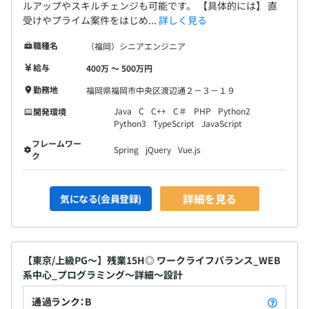
ルアップやスキルチェンジも可能です。 【具体的には】 直
受けやプライム案件をはじめ...
詳しく見る
職種名
（福岡）シニアエンジニア
給与
400万 〜 500万円
勤務地
福岡県福岡市中央区渡辺通２－３－１９
Java
C
C++
C＃
PHP
Python2
開発環境
Python3
TypeScript
JavaScript
フレームワー
Spring
jQuery
Vue.js
ク
詳細を見る
気になる(会員登録)
【東京/上級PG～】残業15H◎ ワークライフバランス_WEB
系中心_プログラミング～詳細～設計
通過ランク：B