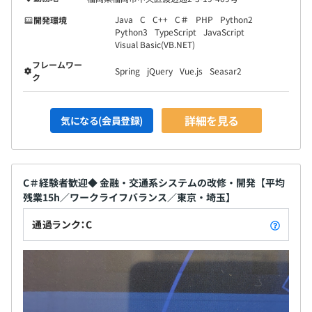
Java
C
C++
C＃
PHP
Python2
開発環境
Python3
TypeScript
JavaScript
Visual Basic(VB.NET)
フレームワー
Spring
jQuery
Vue.js
Seasar2
ク
詳細を見る
気になる(会員登録)
C＃経験者歓迎◆ 金融・交通系システムの改修・開発【平均
残業15h／ワークライフバランス／東京・埼玉】
通過ランク：C