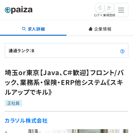
ログイン
新規登録
求人詳細
企業情報
転職・キャリア
未経験転職
求人検索
通過ランク：B
新卒就活
求人検索
インタビュー
埼玉or東京【Java、C＃歓迎】フロント/バ
学習
求人検索
インタビュー
転職成功ガイド
ック、業務系・保険・ERP他システム《スキ
本選考
スキルチェック
講座一覧
ルアップでキル》
転職成功ガイド
転職エージェント
ゲーム・マンガ
インターン
プログラミング言語
正社員
問題集
メディア
SQL
4択課題
カラソル株式会社
新卒エージェント
paizaとは？
Tech Team Journal
評価結果一覧
ナレッジ