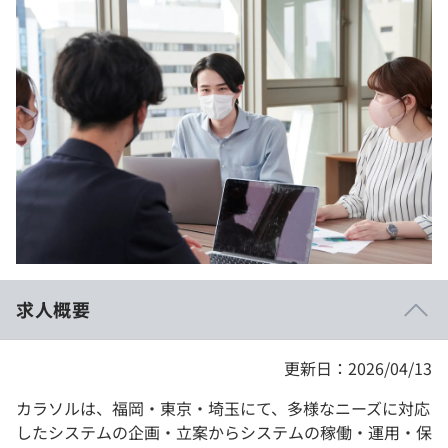
イベント・セミナー
paiza times
再チャレンジ結果一覧
リファレンス
インタビュー
note
就活成功ガイド
プラン
個人向けプラン
法人向けプラン
学校向けプラン
求人概要
契約内容・クーポン
更新日：2026/04/13
カラソルは、福岡・東京・埼玉にて、多様なニーズに対応
したシステムの企画・立案からシステムの稼働・運用・保