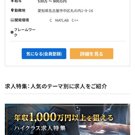
給与
530万 〜 800万円
勤務地
愛知県名古屋市中区丸の内1ｰ9ｰ16
開発環境
C
MATLAB
C++
フレームワー
ク
詳細を見る
気になる(会員登録)
求人特集：人気のテーマ別に求人をご紹介