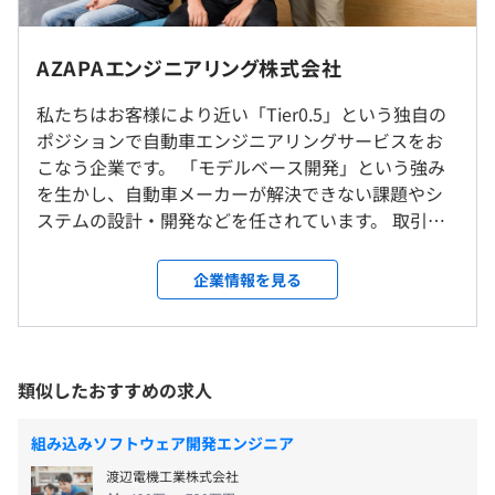
を磨くことができます。
・・・・・・・・・・・・・・・・・・・・・・・・
※無理な転勤はありません。
AZAPAエンジニアリング株式会社
・給与制度
《年収例》
スキルや知識、成果に基づきI/M/G層と上がっていく3つ
5,330,000円／入社5年目・31歳
私たちはお客様により近い「Tier0.5」という独自の
就業場所の変更範囲
の階層を用意。正当な評価で、成果や成長を後押ししま
4,950,000円／入社2年目・27歳
ポジションで自動車エンジニアリングサービスをお
＜雇入時＞
す。給与に上限はありません。また、成長支援制度などを
こなう企業です。 「モデルベース開発」という強み
浜松オフィス、および自宅、またはお客さま先
取り入れて、どれだけ一年間成長できたかを評価し、給与
を生かし、自動車メーカーが解決できない課題やシ
＜変更範囲＞
に反映する仕組みを設けております。
ステムの設計・開発などを任されています。 取引先
その他業務の都合により別途指示された場所
は自動車業界をはじめ二輪、船舶、農機、建機業界
（※
想定年収
は年収提示額を保証するものではありません）
などの完成車メーカー様と直接お取引をしておりま
企業情報を見る
受動喫煙防止措置に関する事項
す。 私たちと最先端の自動車開発を手掛けてみませ
従業員に対する受動喫煙対策：敷地内禁煙（喫煙場所あ
◾️AZP-LSEV
んか。 《「Tier0.5」とは》 制御技術をメーカーに提
り）
自動運転や革新的なセンサ開発、制御開発を目的として
供する立場として当社がポジショニングしています。
《フレックスタイム制》
AZAPAグループで自社開発した２人乗り用の電気自動車。
メーカーとサプライヤー間にあたる、この独自のポ
■コアタイム：10:00～15:00
類似したおすすめの求人
インホイールモータ高機能制御や走行制御アルゴリズム開
ジションを「Tier0.5」と呼んでいます。 今後、あら
■標準労働時間：1日あたり8時間
発用のプラットフォームなど価値創造を実現。
ゆるモノの自動化・電動化の流れはさらに加速して
■フレキシブルタイム：6:00～10:00,15:00～19:00
組み込みソフトウェア開発エンジニア
いきます。そうした流れに対し、当社は、「制御技術
※プロジェクトにより運用が異なる場合があります。
◾️AZP-PF ECU
渡辺電機工業株式会社
×モデルベース開発」という手法を強みに、未来の