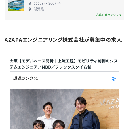
500万 〜 900万円
社開発でアイディアをカタチにしています。 まだ世
滋賀県
◾️電動コントロール アロマディフューザー
にない新しい価値をつくるため、新製品の試作品の
応募可能ランク：B
ユーザの発声から精神マッピングをおこなう感情エンジン
開発等に取り組んでいます。 【開発事例】 ◾️AZP－
・残業手当（20hを超過分100％支給）
を用い、本人も気づいていない潜在的感情や気分／体調／
LSEV ・2人乗りの電気自動車（自動運転レベル2） ◾️
・通勤手当（上限8万円/月）
シーンにあった香りを自動で選択し社室内の空間を演出す
パワースクーター ・小型パーソナルEV 歩道走行可
・住宅手当（3万円/月）
る、電動コントロールアロマディフーザー。
AZAPAエンジニアリング株式会社が募集中の求人
・規定ルートの自動走行や追従走行機能搭載 ・交通
・役職手当
弱者の移動手段、観光地等での地方創生 《働く環
・教育特別手当
◾️360°全方位サイドミラー
境》 〜他社にはない独自の充実した制度〜 社員が働
AZAPAグループが提案する先進技術で未来におけるセーフ
大阪【モデルベース開発｜上流工程】モビリティ制御のシス
きやすい環境・仕組みをモットーに社員同士のコミ
ティドライブの実現に向けて製作。
テムエンジニア／MBD／フレックスタイム制
ュニケーションを活性化。肩書きを取り払った連帯
車両情報を抽出しクラウドサーバとリアルタイムで連携す
感を育む為の、社長自ら参加する月1回の職場懇親会
通過ランク：C
るテレマティクス機器と共に実際の量産車に搭載し展示会
賞与：業績連動賞与（7月）
を実施しています。 また社員だけでなく、その家族
に出展。
の幸せも願った制度も充実しています。社員からの希
望も随時吸い上げているのも他社との優位性です。
〈クラブ活動支援／アニバーサリー休暇／社会保険
年1回（7月）
完備／退職金制度／慶弔見舞金制度／産前産後休
・技術セミナー（社内/社外）
暇、育児休業および育児短時間勤務／介護休業およ
・階層別研修
び介護短時間勤務／入社祝い金あり／GFC宿泊施設割
・資格取得支援制度