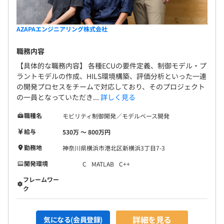
AZAPAエンジニアリング株式会社
職務内容
【具体的な職務内容】 各種ECUの要件定義、制御モデル・プ
ラントモデルの作成、HILS環境構築、評価分析といった一連
の開発プロセスをチームで対応しており、そのプロジェクト
の一員となっていただき...
詳しく見る
職種名
モビリティ制御開発／モデルベース開発
給与
530万 〜 800万円
勤務地
神奈川県横浜市港北区新横浜3丁目7-3
開発環境
C
MATLAB
C++
フレームワー
ク
詳細を見る
気になる(会員登録)