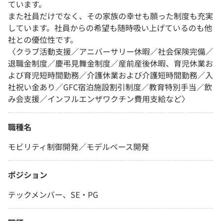
ています。
また社員だけでなく、その家族の幸せも願った制度も充実
しています。社員からの希望も随時吸い上げているのも他
社との優位性です。
〈クラブ活動支援／アニバーサリー休暇／社会保険完備／
退職金制度／慶弔見舞金制度／産前産後休暇、育児休業お
よび育児短時間勤務／介護休業および介護短時間勤務／入
社祝い金あり／GFC宿泊施設割引制度／教育特別手当／飲
み会支援／インフルエンザワクチン費用支給など〉
職種名
モビリティ制御開発／モデルベース開発
ポジション
テックメンバー、SE・PG