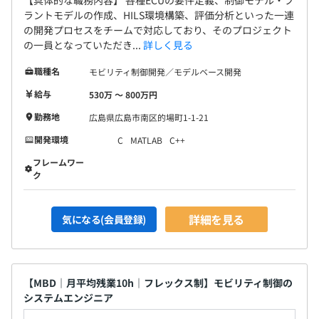
【具体的な職務内容】 各種ECUの要件定義、制御モデル・プ
ラントモデルの作成、HILS環境構築、評価分析といった一連
の開発プロセスをチームで対応しており、そのプロジェクト
の一員となっていただき...
詳しく見る
職種名
モビリティ制御開発／モデルベース開発
給与
530万 〜 800万円
勤務地
広島県広島市南区的場町1-1-21
開発環境
C
MATLAB
C++
フレームワー
ク
詳細を見る
気になる(会員登録)
【MBD｜月平均残業10h｜フレックス制】モビリティ制御の
システムエンジニア