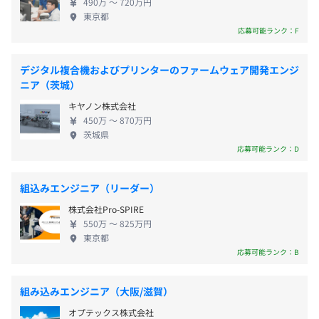
休憩時間：60分
電気自動車をはじめとする次世代モビリティ向けECU。
490万 〜 720万円
モビリティ社会へ向けたモノづくりに取り組んでい
平均残業時間：平均10時間程度／月 ※21時以降の残業
東京都
自動車と同等な安心、安全を前提とした機能を有し、拡張
ます。また、当社は、グローバル コンパクトに加盟
応募可能ランク：F
は原則ありません。
性に優れています。また、自由度のある機能追加の実装が
しており、SDGｓを指針とした支援活動もおこなっ
可能な基板となっています。
ています。具体的には、こども育成支援・ベンチャー
デジタル複合機およびプリンターのファームウェア開発エンジ
支援・キャリア支援・地域支援といった4つのプロジ
ニア（茨城）
◾️自転車ADAS
ェクト。例えば、自社製品の「1人乗り自動運転モビ
◆休日
自転車事故低減を目的としてシートポストに取付けた検知
キヤノン株式会社
リティ（パワースクーター）」は 過疎地在住の高
年間休日数：120日
ユニットがFPGAを用いた画像解析にて接近物を検知し、
450万 〜 870万円
齢者に対する有効な移動手段としての普及を目指し
茨城県
・週休2日制（土・日）※年2回土曜に本社orWeb出社日
BLTでアプリに信号を送りサイキニストへ音と画像で注意
ており、「世の中をもっとよくしたい、便利にした
応募可能ランク：D
あり
を促します。画像解析の手法は名古屋大学と産学連携にて
い」という想いで開発に取り組んでいます。 《事業
・長期連休 8日～11日程度（年末年始、GW、夏季休暇）
共同開発を実施。
概要》 ◆エンジニアリング事業 モビリティの制御開
・アニバーサリー休暇（年1日）
組込みエンジニア（リーダー）
発において、モデルベース開発（MBD）の知見を生
◾️AZP-UDiS
株式会社Pro-SPIRE
かしたエンジニアリングサービスを提供しています。
◆休暇
2013年グランフロント大阪で行われた”街と人とつながる
550万 〜 825万円
制御システムの設計、各種ECU開発、MBDにおける
東京都
有給休暇：入社時3日～3か月後＋7日 ※年間10～20日付
モビリティ”向けに製作した一人用街乗りモビリティ。
仕様設計や評価環境の構築～評価などで、多くの実
応募可能ランク：B
与
HUDを搭載し本機をセンサーやデヴァイスのひとつと考
績があります。 AZAPAグループ独自のMBD連携ツー
（平均取得日数：12.4日）
えることで、サイネージ、スマホ、モビリティを街のデー
ルやコネクティッドサービスの開発もおこなってい
その他：慶弔休暇、特別休暇、産前産後休暇、各種休業
組み込みエンジニア（大阪/滋賀）
タベースにつなげて、さまざまな新しい体験を人々に提
ます。 ◆製品化事業 お客さまのニーズを、製品化ま
（育児、介護等）※実績あり
案。
オプテックス株式会社
での全工程をサポート。 メーカーとの共同開発や自