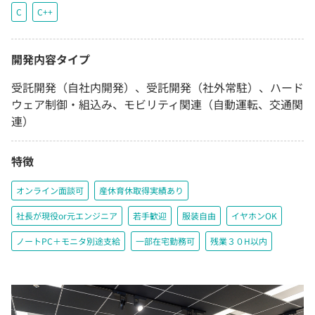
C
C++
開発内容タイプ
受託開発（自社内開発）、受託開発（社外常駐）、ハード
ウェア制御・組込み、モビリティ関連（自動運転、交通関
連）
特徴
オンライン面談可
産休育休取得実績あり
社長が現役or元エンジニア
若手歓迎
服装自由
イヤホンOK
ノートPC＋モニタ別途支給
一部在宅勤務可
残業３０H以内