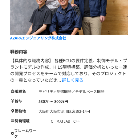
引制度／教育特別手当／飲み会支援／インフルエン
・HRSP自己研鑽プログラム
社会保険完備（健康保険・厚生年金保険、雇用保険・労災
ザワクチン費用支給など〉
・キャリアカウンセリング
保険）
AZAPAエンジニアリング株式会社
・成長支援制度
無期雇用
社員に明確な達成目標・成長指標を示し、個々の達成度合
職務内容
いを可視化して評価する人事考課制度です。
【具体的な職務内容】 各種ECUの要件定義、制御モデル・プ
技術力と業務にあたる姿勢を正当に評価し、全員が意欲的
ラントモデルの作成、HILS環境構築、評価分析といった一連
にキャリアアップを目指せる環境を整えています。
3カ月（期間中、条件の変更はありません）
の開発プロセスをチームで対応しており、そのプロジェクト
の一員となっていただき...
詳しく見る
職種名
モビリティ制御開発／モデルベース開発
給与
530万 〜 800万円
エンジニアリング事業部 163名
勤務地
大阪府大阪市淀川区宮原2-14-4
開発環境
C
MATLAB
C++
フレームワー
各エリア毎に10～30名でグループが構成されており、グ
ク