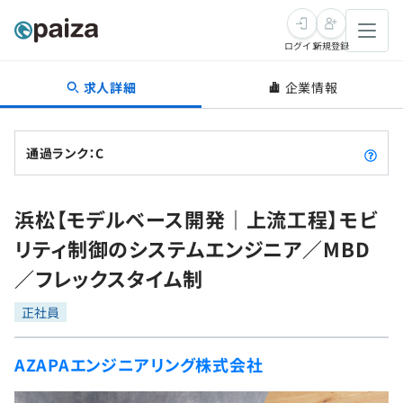
ログイン
新規登録
求人詳細
企業情報
転職・キャリア
未経験転職
求人検索
通過ランク：C
新卒就活
求人検索
インタビュー
浜松【モデルベース開発｜上流工程】モビ
学習
求人検索
インタビュー
転職成功ガイド
リティ制御のシステムエンジニア／MBD
本選考
スキルチェック
講座一覧
／フレックスタイム制
転職成功ガイド
転職エージェント
ゲーム・マンガ
インターン
プログラミング言語
正社員
問題集
メディア
SQL
4択課題
AZAPAエンジニアリング株式会社
新卒エージェント
paizaとは？
Tech Team Journal
評価結果一覧
ナレッジ