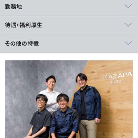
勤務地
◆当社の特徴
待遇・福利厚生
￣￣￣￣￣￣￣
・モデルベース開発を導入
モデルベース開発（MBD）を用いることで、実機試作で
その他の特徴
はなく数式や実験データに基づいたバーチャル試作により
開発を進めることができます。時間とコストの削減、人的
《年収530万円～ の場合》
ミスを防ぐことができ、大きなメリットがあります。注目
■賃金形態：年俸制（年俸を12分割）
を浴びているモデルベース開発を用いて開発ができること
■賃金の決定方法：当社規定により決定
は当社の魅力です。
■月給：約445,130円～（固定残業代を含む）
※経済産業省が主導しているプラントモデルI/Fガイドラ
■基本給：346,000円～
インでは、当社グループが提案した手法が採用されていま
■固定残業代：59,130円～（20時間分）
す！
※超過分は別途支給
※20時間残業をしなくても、20時間分の見込残業代を
・モデルベースの開発から運用まで携われる
支給
プラントモデル（HILS）を0から作ってシュミレーション
■その他定額手当：住宅手当3万円
を行い仕様検討を行うなど、モデルベースの開発から運用
までを自らの手で行うことで、エンジニアとしてのスキル
※経験・能力を考慮のうえ、決定します。