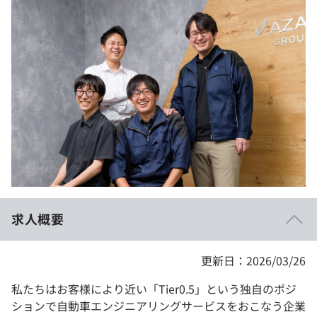
イベント・セミナー
paiza times
再チャレンジ結果一覧
リファレンス
インタビュー
note
就活成功ガイド
プラン
個人向けプラン
法人向けプラン
学校向けプラン
求人概要
契約内容・クーポン
更新日：2026/03/26
私たちはお客様により近い「Tier0.5」という独自のポジ
ションで自動車エンジニアリングサービスをおこなう企業