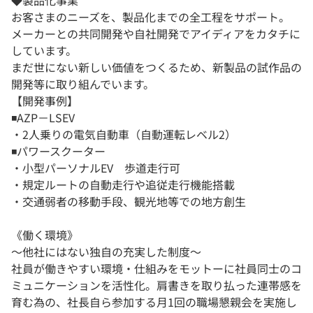
◆製品化事業
お客さまのニーズを、製品化までの全工程をサポート。
メーカーとの共同開発や自社開発でアイディアをカタチに
しています。
まだ世にない新しい価値をつくるため、新製品の試作品の
開発等に取り組んでいます。
【開発事例】
◾️AZP－LSEV
・2人乗りの電気自動車（自動運転レベル2）
◾️パワースクーター
・小型パーソナルEV 歩道走行可
・規定ルートの自動走行や追従走行機能搭載
・交通弱者の移動手段、観光地等での地方創生
《働く環境》
〜他社にはない独自の充実した制度〜
社員が働きやすい環境・仕組みをモットーに社員同士のコ
ミュニケーションを活性化。肩書きを取り払った連帯感を
育む為の、社長自ら参加する月1回の職場懇親会を実施し