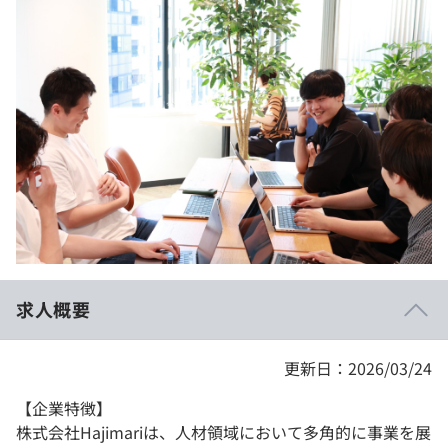
イベント・セミナー
paiza times
再チャレンジ結果一覧
リファレンス
インタビュー
note
就活成功ガイド
プラン
個人向けプラン
法人向けプラン
学校向けプラン
求人概要
契約内容・クーポン
更新日：2026/03/24
【企業特徴】
株式会社Hajimariは、人材領域において多角的に事業を展