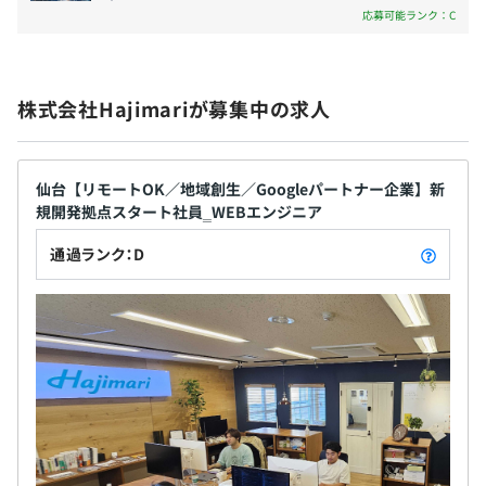
進の支援をおこなう事業部です。 単なる「作業者」
応募可能ランク：C
として開発するのではなく、クライアントの課題に
向き合った「ユーザーに向き合い続ける」開発を信
条とし開発しています。 また、Google Cloud パート
株式会社Hajimariが募集中の求人
ナー企業にも認定されており、サービス構成メンバ
ーの2割はGoogle Cloud の認定資格保有者です。
「個の自立」を掲げる組織だからこそ、エンジニアの市場
価値を高める仕組みに注力しています。
仙台【リモートOK／地域創生／Googleパートナー企業】新
規開発拠点スタート社員‗WEBエンジニア
ナレッジの体系化: 業務で得た知識を言語化・ドキュメン
通過ランク：D
ト化することを評価基準として定めており、属人化を防ぎ
ながら組織全体の技術力を底上げする文化があります 。
教え合いの文化: シニアエンジニアには「後進の育成」が
明確に求められます。コードレビューやペアプログラミン
グを通じ、技術だけでなく「なぜその設計にするのか」と
いう思考プロセスまで共有し、共に成長する環境です 。
エンジニア評価の仕組み
納得感を最重視し、エンジニアのキャリアパスを明確化し