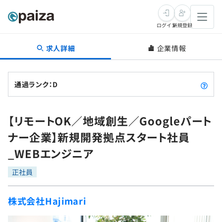
ログイン
新規登録
求人詳細
企業情報
転職・キャリア
未経験転職
求人検索
通過ランク：D
新卒就活
求人検索
インタビュー
【リモートOK／地域創生／Googleパート
学習
求人検索
インタビュー
転職成功ガイド
ナー企業】新規開発拠点スタート社員
本選考
スキルチェック
講座一覧
_WEBエンジニア
転職成功ガイド
転職エージェント
ゲーム・マンガ
インターン
プログラミング言語
正社員
問題集
メディア
SQL
4択課題
株式会社Hajimari
新卒エージェント
paizaとは？
Tech Team Journal
評価結果一覧
ナレッジ