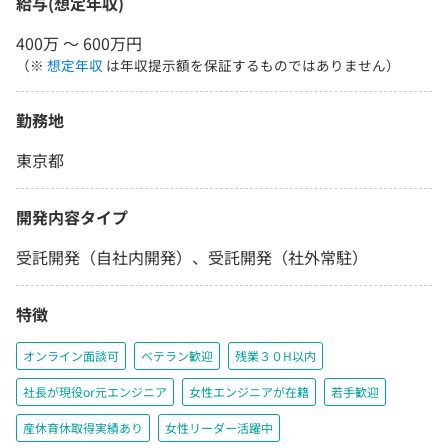
給与(想定年収)
400万 〜 600万円
（※
想定年収
は年収提示額を保証するものではありません）
勤務地
東京都
開発内容タイプ
受託開発（自社内開発）、受託開発（社外常駐）
特徴
オンライン面談可
ベテラン歓迎
残業３０H以内
社長が現役or元エンジニア
女性エンジニアが在籍
若手歓迎
産休育休取得実績あり
女性リーダー活躍中