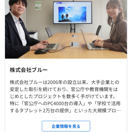
▼ご自身の経験とやりたいことを摺り合わせて、研修内容
いただきます。
を構築していきます。
※上記月給には固定残業手当20時間分含む（39,100円
～）超過分は別途支給します。
「仕事や職場の人間関係で困っていることはないか」「や
りたいことや、会社に対する要望はないか」などをヒアリ
【年収例】
ングして、
450万円／入社5年目
安心して働けるようサポートしていきます。
550万円／入社9年目
給与(想定年収) 400万円～600万円／入社1年目
株式会社ブルー
当社社用PCを貸与いたします。
就業場所の変更範囲
株式会社ブルーは2006年の設立以来、大手企業との
＜雇入時＞
（※
想定年収
は年収提示額を保証するものではありません）
安定した取引を続けており、官公庁や教育機関をは
本社または、取引先企業（東京都内）
じめとしたプロジェクトを数多く手がけています。
＜変更範囲＞
エンジニアリングサービス部（ES部）SIグループ：11名
特に「官公庁へのPC4000台の導入」や「学校で活用
会社の定める場所（テレワークをおこなう場所を含む）
するタブレット2万台の提供」といった大規模プロジ
9：00～17：30（実働7.5時間）
ェクトの実績があり、景気に左右されにくい強固な
休憩時間：12:00〜15:30の間で60分（就業場所による）
受動喫煙防止措置に関する事項
経営基盤を築いてきました。 さらに、大手メーカー
企業情報を見る
平均残業時間：平均10〜20時間／月
対策内容：敷地内禁煙（喫煙場所あり）
出身の代表が培った豊富な人脈を生かし、今後も新