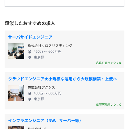
規案件の増加が見込まれています。 今回の募集で
は、当社の未来を支える中心的なメンバーとなる方
を歓迎しています。スキルアップの場としてだけでな
類似したおすすめの求人
【年間休日126日】
【本社】
く、市場価値の高いエンジニアへ成長できる絶好の
・完全週休2日制（土日休み）
■JR京葉線・りんかい線「新木場駅」より徒歩15分
環境が整っています。右肩上がりの成長を続ける当社
・祝日
サーバサイドエンジニア
■東京メトロ有楽町線「辰巳駅」より徒歩10分
で、新たなキャリアを築きたい方は、ぜひお気軽に
・夏季休暇
※建物南側（高速道路の反対側）が入口です。
株式会社クロスリスティング
ご応募ください！ ◆フラットな社風／残業少なめ／
・年末年始休暇
450万 〜 600万円
プライベートを大切にしながらキャリアを築けま
・慶弔休暇
東京都
す！ 完全週休2日制で年間休日は126日、残業時間は
応募可能ランク：B
・有給休暇
直近5カ月間で月平均6時間程度と、働きやすい環境
・育児休暇
が整備されています。 リモートワーク案件もあり柔
・介護休暇
クラウドエンジニア★小規模な運用から大規模構築・上流へ
軟な働き方も実現可能。さらに資格取得支援や退職
・産前産後休暇
株式会社アクシス
金制度など充実した福利厚生も魅力です。 また、社
など
400万 〜 600万円
員を大切にしており、社員の声が届きやすいフラッ
東京都
トな社風も特徴です。
応募可能ランク：C
・通勤手当（上限月2万円）
インフラエンジニア（NW、サーバー等）
・時間外手当
株式会社Lif