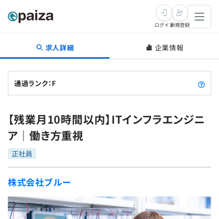
ログイン
新規登録
求人詳細
企業情報
転職・キャリア
未経験転職
求人検索
通過ランク：F
新卒就活
求人検索
インタビュー
【残業月10時間以内】ITインフラエンジニ
学習
求人検索
インタビュー
転職成功ガイド
ア｜働き方重視
本選考
スキルチェック
講座一覧
転職成功ガイド
転職エージェント
正社員
ゲーム・マンガ
インターン
プログラミング言語
問題集
株式会社ブルー
メディア
SQL
4択課題
新卒エージェント
paizaとは？
Tech Team Journal
評価結果一覧
ナレッジ