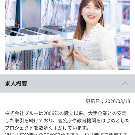
イベント・セミナー
paiza times
再チャレンジ結果一覧
リファレンス
インタビュー
note
就活成功ガイド
プラン
個人向けプラン
法人向けプラン
学校向けプラン
求人概要
契約内容・クーポン
更新日：2026/03/18
株式会社ブルーは2006年の設立以来、大手企業との安定
した取引を続けており、官公庁や教育機関をはじめとした
プロジェクトを数多く手がけています。
特に「官公庁へのPC4000台の導入」や「学校で活用する