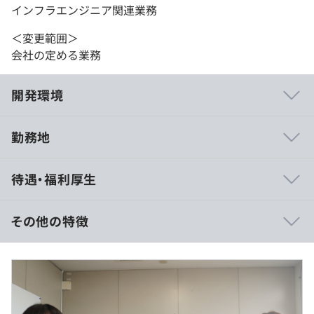
インフラエンジニア関連業務
＜変更範囲＞
会社の定める業務
開発環境
勤務地
【未経験者向けの研修制度】
待遇・福利厚生
▼入社後は基礎研修からスタート（2週間）
▼先輩エンジニアのアシスタント業務を担当（3カ月から
半年）
その他の特徴
▼ITに関する実務経験を積み、エンジニアデビュー
▼入社してしばらくは、週に1回程度。その後も2週間～1
■月給25万円～+賞与（昨年度3カ月分支給）
カ月に1回は面談を実施。
※初年度の年収は400万円～600万円を想定しています。
※前職年収・経験・年齢・スキルなどを考慮の上、当社規
【経験者向けの研修制度】
定に基づき決定いたします。詳細は面接時にお伝えさせて