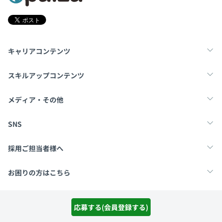
キャリアコンテンツ
転職・キャリア
未経験転職
新卒就活
スキルアップコンテンツ
学習
スキルチェック
マンガ・ゲーム
メディア・その他
Tech Team Journal
paiza times
note
SNS
X
Facebook
採用ご担当者様へ
採用・教育をお考えの企業様へ
中途求人掲載はこちら
お困りの方はこちら
paizaとは？
お問い合わせ・FAQ
運営会社
利用規約
プライバシーポリシー
Cookieポリシー
応募する(会員登録する)
Copyright Paiza, Inc. All rights reserved.