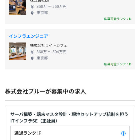
・職務手当
350万 〜 550万円
・資格手当
東京都
応募可能ランク：D
・慶弔見舞金
など
インフラエンジニア
株式会社ライトカフェ
360万 〜 504万円
賞与：年2回（6月、12月）
東京都
応募可能ランク：B
昇給：年1回（7月または随時）
株式会社ブルーが募集中の求人
※評価・業績により変動する可能性あり
サーバ構築・端末マスタ設計・現地セットアップ統制を担う
ITインフラSE（正社員）
社会保険完備（健康保険・厚生年金加入・雇用保険・労災
通過ランク：F
保険）