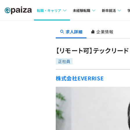
転職・キャリア
未経験転職
新卒就活
求人検索
求人検索
求人検索
求人詳細
企業情報
本選考
インタビュー
インタビュー
インターン
【リモート可】テックリード（
転職成功ガイド
転職成功ガイド
正社員
新卒エージェ
転職エージェント
株式会社EVERRISE
イベント・セ
インタビュー
就活成功ガイ