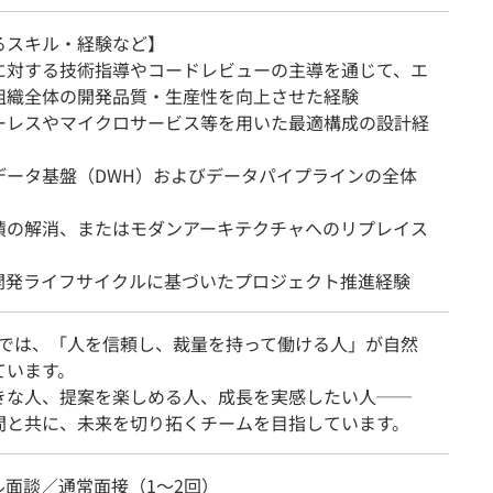
るスキル・経験など】
に対する技術指導やコードレビューの主導を通じて、エ
組織全体の開発品質・生産性を向上させた経験
ーレスやマイクロサービス等を用いた最適構成の設計経
データ基盤（DWH）およびデータパイプラインの全体
債の解消、またはモダンアーキテクチャへのリプレイス
動開発ライフサイクルに基づいたプロジェクト推進経験
ISEでは、「人を信頼し、裁量を持って働ける人」が自然
ています。
きな人、提案を楽しめる人、成長を実感したい人──
間と共に、未来を切り拓くチームを目指しています。
ル面談／通常面接（1～2回）