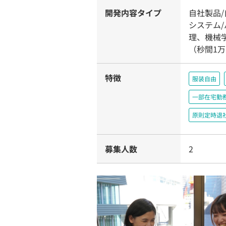
開発内容タイプ
自社製品
システム
理、機械
（秒間1
特徴
服装自由
一部在宅勤
原則定時退
募集人数
2