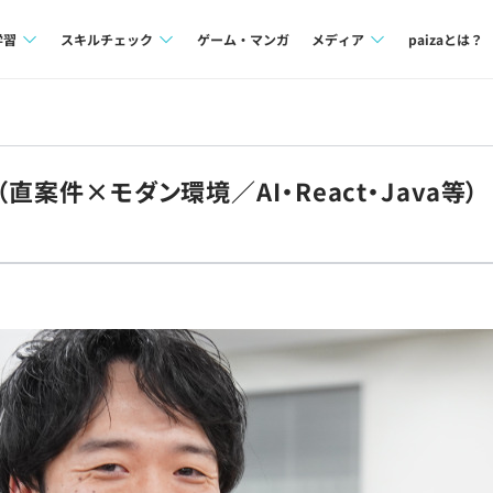
学習
スキルチェック
ゲーム・マンガ
メディア
paizaとは？
講座一覧
プログラミング言語
Tech Team Journal
問題集
SQL
paiza times
直案件×モダン環境／AI・React・Java等）
4択課題
評価結果一覧
note
ント
ナレッジ
再チャレンジ結果一覧
ミナー
リファレンス
プラン
ド
個人向けプラン
法人向けプラン
学校向けプラン