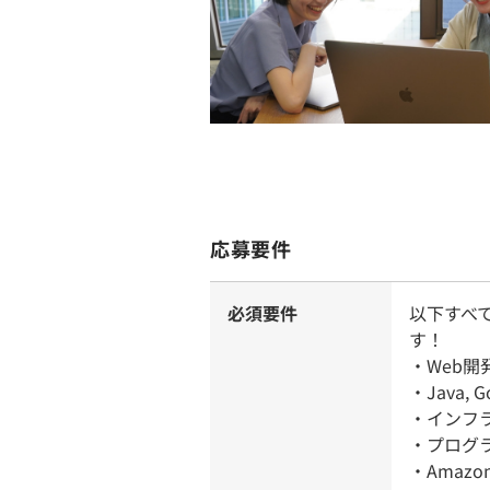
応募要件
必須要件
以下すべ
す！
・Web
・Java,
・インフ
・プログ
・Amazo