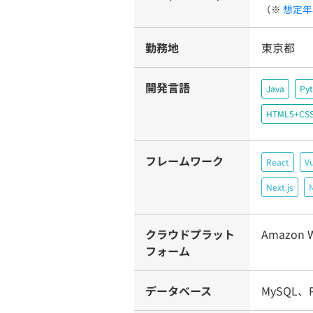
（※
想定年
勤務地
東京都
開発言語
Java
Py
HTML5+CS
フレームワーク
React
Vu
Next.js
N
クラウドプラット
Amazon W
フォーム
データベース
MySQL、P