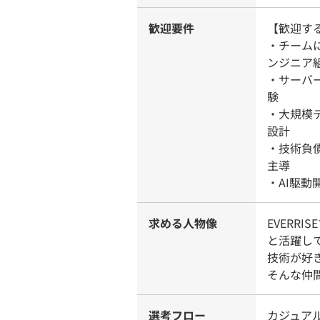
歓迎要件
【歓迎す
・チーム
ンジニア
・サーバ
験
・大規模
設計
・技術負
主導
・AI駆
求める人物像
EVERR
と活躍し
技術が好
そんな仲
選考フロー
カジュア