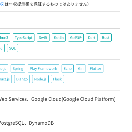
収
は年収提示額を保証するものではありません）
thon3
TypeScript
Swift
Kotlin
Go言語
Dart
Rust
S3
SQL
e.js
Spring
Play Framework
Echo
Gin
Flutter
uxt.js
Django
Node.js
Flask
eb Services、Google Cloud(Google Cloud Platform)
ostgreSQL、DynamoDB