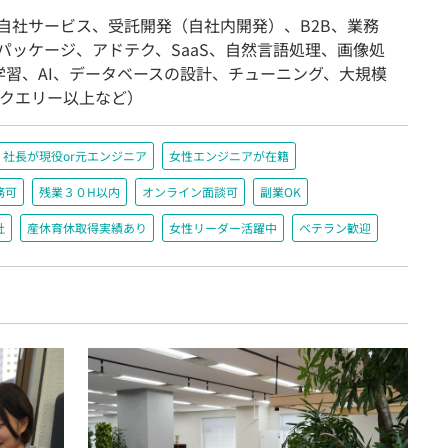
/自社サービス、受託開発（自社内開発）、B2B、業務
/パッケージ、アドテク、SaaS、自然言語処理、画像処
学習、AI、データベースの設計、チューニング、大規模
万クエリー以上など）
社長が現役or元エンジニア
女性エンジニアが在籍
務可
残業３０H以内
オンライン面談可
副業OK
社
産休育休取得実績あり
女性リーダー活躍中
ベテラン歓迎