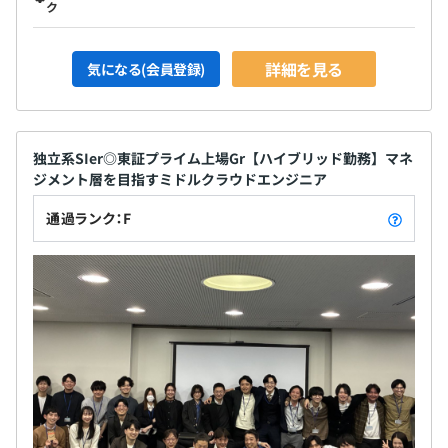
ク
・Oracle DBから別のDBへの移行など実績多数
・お客様の理解を深めることを目的とした。PoCやハンズ
オン研修も実施可能
詳細を見る
気になる(会員登録)
相談の上、ご希望のマシンを支給いたします。
独立系SIer◎東証プライム上場Gr【ハイブリッド勤務】マネ
ジメント層を目指すミドルクラウドエンジニア
通過ランク：F
Docker、Terraform
◆職能考課と業績考課の2つに分かれています。
職能考課は約30項目の行動評価（コンピテンシー評価）
によっておこないます。
業績考課は目標管理制度によって年2回おこない、成果の
達成度合いを評価します。