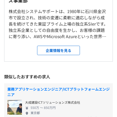
ス事業部
で提供可能。クラウドのよさを生かした、“クラウドネイ
平均残業時間：事業部平均20時間前後／月
ティブ”なシステムを構築します。
就業場所の変更範囲
株式会社システムサポートは、1980年に石川県金沢
＜雇入時＞
市で設立され、技術の変遷に柔軟に適応しながら成
▍実運用における負荷軽減を見据えた実装と保守を提供
東京オフィス、および自宅
長を続けてきた東証プライム上場の独立系SIerです。
クラウドを知り尽くしているからこそできる、実運用を見
＜変更範囲＞
独立系企業としての自由度を生かし、お客様の課題
▼休日構成
据えた実装と、お客様の日々の不安を取り除く保守サービ
会社の定める場所（テレワークをおこなう場所を含む）
に寄り添い、AWSやMicrosoft Azureといった世界基
・完全週休2日制
スを実現します。
準のクラウド技術を最適に組み合わせた提案をおこ
・年末年始休暇
なっています。 案件の99％がエンドユーザーとの直
受動喫煙防止措置に関する事項
企業情報を見る
接取引で、クラウドへの移行やITモダナイゼーショ
▼特別休暇・独自の休暇
屋内禁煙
ン、生成AIを活用した自社プロダクト開発など最新の
・リフレッシュ休暇（3日）
◎AWS／Azureで1000件以上の導入事例
技術トレンドをビジネスへ落とし込み、確かな実績
・ウエルカム休暇（3日 ※入社から半年間利用可能）
AWS・Azureのマイグレーション、ITモダナイゼーション
を積み重ねています。 社員1人1人が高いスキルを追
・育児参加奨励休暇
（マイクロサービス化等）、データ分析基盤等の案件や、
類似したおすすめの求人
求する文化が根付いており、オラクルデータベース
・慶弔休暇
自社サービス（企業向けChatGPTサービス等）を最新の
の最高峰資格である「ORACLE MASTER Platinum」
技術トレンドによる推進をおこなっています。
業務アプリケーションエンジニア/ICTプラットフォームエンジ
の保有者数は国内第4位で、国内トップクラスの専門
▼有給休暇
ニア
性を持つ技術者集団と言えます。 また、受託開発だ
・年次有給休暇（1日、半日、時間単位で取得可能）
■“働き方改革”の実現へつなげる勤怠・作業管理システム
大成建設ICTソリューションズ株式会社
けにとどまらず、自社パッケージ製品も数多く手が
『就業役者®』
550万 〜 850万円
け、シリコンバレーの関連会社を通じて常に最先端
▼ライフイベント支援（休業・休暇）
■クラウド型シフト管理システム『SHIFTEE®』
東京都