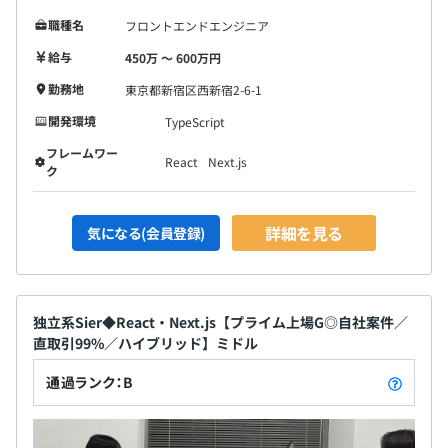
職種名
フロントエンドエンジニア
給与
450万 〜 600万円
勤務地
東京都新宿区西新宿2-6-1
開発環境
TypeScript
フレームワー
React
Next.js
ク
詳細を見る
気になる(会員登録)
独立系Sier◆React・Next.js【プライム上場G◎自社案件／
直取引99%／ハイブリッド】ミドル
通過ランク：B