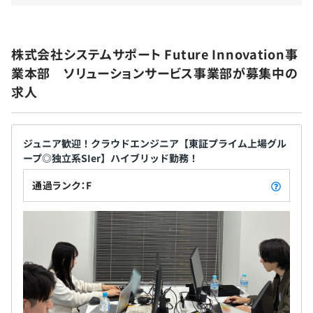
あるメンバーが多く活躍しています！
■オウンドメディア運用支援サービス『AIメディアブース
ト』
◆人事考課：年2回
■クラウド環境のシステム運用・監視のための緊急時自動
昇進・昇格は、職能考課（コンピテンシ評価）と業績考課
株式会社システムサポート Future Innovation事
音声コールサービス『Smart AutoCall』
（目標達成度評価）の結果で決定。職能考課は約30項目
業本部 ソリューションサービス事業部が募集中の
■エンジニアの工数を50%以上削減『MaxGauge』
の行動評価、業績考課は目標管理によって年2回おこな
求人
■バイモーダル時代の攻めの運用を実現『Hinemos』
い、成果の達成度により評価をおこないます。
■Oracle Standard Editionのために作られたDR環境構築
評価結果をFB、課題を明確にし、成長の機会を促しま
ツール『Dbvisit Standby』
す。
ジュニア歓迎！クラウドエンジニア【東証プライム上場グル
■モバイル受発注システム『MOS（Mobile Ordering
ープ◎独立系SIer】ハイブリッド勤務！
System）』
■緊急通報・安否確認システム
通過ランク：F
■IBM Watsonの月額利用サービス『Magic Insight』
社会保険完備（健康保険・厚生年金加入・雇用保険・労災
■コグニティブプラットフォームサービス『Magic
保険）
Insight for WEX』
■AIチャットボットサービス『Magic Insight for
Chatbot』
■データセンターサービス『merisis』
無期雇用
■IBM i（AS/400）基幹クラウドサービス『merisis