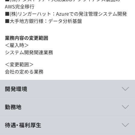
AWS完全移行
■(株)リンガーハット：Azureでの発注管理システム開発
■大手地方銀行様：データ分析基盤
業務内容の変更範囲
＜雇入時＞
システム開発関連業務
＜変更範囲＞
会社の定める業務
開発環境
勤務地
▍700件を超えるクラウド導入実績（2021年3月時点）
待遇・福利厚生
多くの実績をベースとしたノウハウを駆使しながら、シス
テムの大小を問わず、安全かつ迅速なマイグレーションを