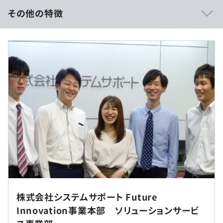
実現できます。
その他の特徴
▍インフラ領域での高い技術力をもったメンバーが多数在
【年収900万円～1300万円】
籍
■賃金形態：月給制
Oracle Databaseに特化したメンバーも複数名在籍してい
■賃金の決定方法：経験により優遇いたします。
ます。
■月給：約489,700円～
・基本給：約454,300円～
▍資格保有者多数在籍
・固定残業代：10時間分、約35,400円〜（超過分は別途
AWS、Azureの資格保有者が多数在籍。裏打ちされた確か
支給）
な技術をもとに、お客様へ最適なサービスを提供します。
▍全国各地の拠点で幅広い案件に対応可能
東京、金沢、名古屋、大阪拠点にメンバーが在籍、さまざ
まなエリアの案件対応実績も多数。
（※
想定年収
は年収提示額を保証するものではありません）
◆ハイブリッド勤務
▍アプリケーション含む包括的なマイグレーションも対応
原則的に理由・回数を問わない在宅勤務（週2～4日）が
株式会社システムサポート Future
可能
可能
Innovation事業本部 ソリューションサービ
フレックスタイム制（コアタイム10～16時）
インフラ技術から、アプリケーション開発もワンストップ
※プロジェクト状況により変動あり
休憩時間：12:00〜13:00（60分）