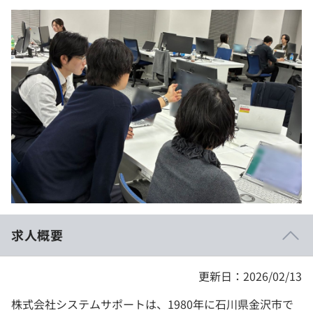
イベント・セミナー
paiza times
再チャレンジ結果一覧
リファレンス
インタビュー
note
就活成功ガイド
プラン
個人向けプラン
法人向けプラン
学校向けプラン
契約内容・クーポン
求人概要
更新日：2026/02/13
株式会社システムサポートは、1980年に石川県金沢市で