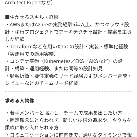
Architect Expertなど）
■生かせるスキル・経験
・AWSまたはAzureの実務経験5年以上、かつクラウド設
計・移行プロジェクトでアーキテクチャ設計・提案を主導
した経験
・Terraformなどを用いたIaCの設計・実装・標準化経験
（実運用での適用実績）
・コンテナ基盤（Kubernetes／EKS／AKSなど）の設
計・構築・運用経験、または同等の設計知見
・顧客折衝・要件定義のリード経験およびメンバー育成・
レビューなどのチームリード経験
求める人物像
・若手メンバーと協力し、チームで成果を出したい方
・固定観念にとらわれず、新しい技術の追求や、やり方を
柔軟に取り入れられる方
・コミュニケーションに前向きで、適切なタイミングで報