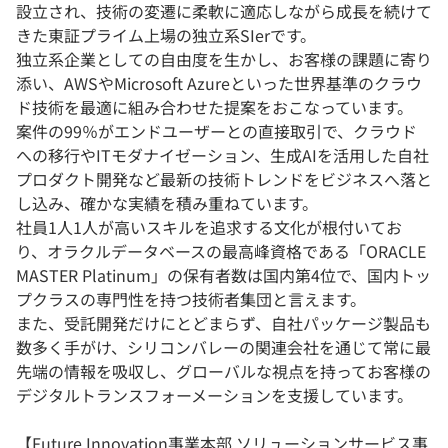
設立され、技術の変遷に柔軟に適応しながら成長を続けて
きた東証プライム上場の独立系SIerです。
独立系企業としての自由度を生かし、お客様の課題に寄り
添い、AWSやMicrosoft Azureといった世界基準のクラウ
ド技術を最適に組み合わせた提案をおこなっています。
案件の99％がエンドユーザーとの直接取引で、クラウド
への移行やITモダナイゼーション、生成AIを活用した自社
プロダクト開発など最新の技術トレンドをビジネスへ落と
し込み、確かな実績を積み重ねています。
社員1人1人が高いスキルを追求する文化が根付いてお
り、オラクルデータベースの最高峰資格である「ORACLE
MASTER Platinum」の保有者数は国内第4位で、国内トッ
プクラスの専門性を持つ技術者集団と言えます。
また、受託開発だけにとどまらず、自社パッケージ製品も
数多く手がけ、シリコンバレーの関連会社を通じて常に最
先端の情報を吸収し、グローバルな視点を持ってお客様の
デジタルトランスフォーメーションを支援しています。
【Future Innovation事業本部 ソリューションサービス事