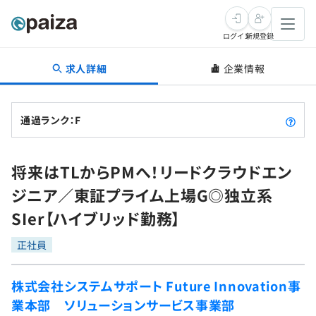
ログイン
新規登録
求人詳細
企業情報
転職・キャリア
未経験転職
求人検索
通過ランク：F
新卒就活
求人検索
インタビュー
将来はTLからPMへ！リードクラウドエン
学習
求人検索
インタビュー
転職成功ガイド
ジニア／東証プライム上場G◎独立系
本選考
スキルチェック
講座一覧
SIer【ハイブリッド勤務】
転職成功ガイド
転職エージェント
ゲーム・マンガ
インターン
プログラミング言語
正社員
問題集
メディア
SQL
4択課題
株式会社システムサポート Future Innovation事
新卒エージェント
業本部 ソリューションサービス事業部
paizaとは？
Tech Team Journal
評価結果一覧
ナレッジ