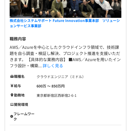
評価の結果は面談を通じて社員にフィードバックすること
により、本人の課題を明確にし、今後の成長につなげてい
きます。
株式会社システムサポート Future Innovation事業本部 ソリューシ
ョンサービス事業部
職務内容
AWS／Azureを中心としたクラウドインフラ領域で、技術課
◆事業本部全体：約70名
題を自ら調査・検証し解決、プロジェクト推進を支援いただ
うち、インフラグループは約9名で、マネジャー、リーダ
きます。 【具体的な業務内容】 ■AWS／Azureを用いたイン
ーのもと各グループと連携し誠実な業務をおこなっていま
フラ設計・構築...
詳しく見る
す。
20代〜30代前半の若手メンバーが中心で、スキルや意欲
職種名
クラウドエンジニア（ミドル）
に応じて設計・リード・改善提案 など幅広い領域に挑戦
給与
600万 〜 850万円
できます。
勤務地
東京都新宿区西新宿2-6-1
開発環境
フレームワー
ク