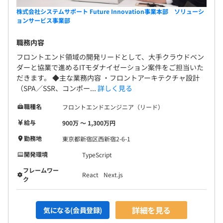
株式会社システムサポート Future Innovation事業本部 ソリューシ
ョンサービス事業部
職務内容
フロントエンド領域の開発リードとして、大手クラウドベン
ダーと協業で進めるITモダナイゼーション案件をご担当いた
だきます。 ◆主な業務内容 ・フロントアーキテクチャ設計
（SPA／SSR、コンポー...
詳しく見る
職種名
フロントエンドエンジニア（リード）
給与
900万 〜 1,300万円
勤務地
東京都新宿区西新宿2-6-1
開発環境
TypeScript
フレームワー
React
Next.js
ク
詳細を見る
気になる(会員登録)