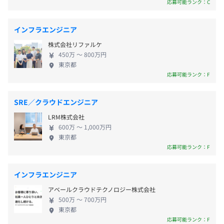
の情報を吸収し、グローバルな視点を持ってお客様
・産前産後休暇
応募可能ランク：C
■音声による操作・入力を可能にするソフト
のデジタルトランスフォーメーションを支援してい
・育児休業（取得実績多数）
『Voicetant®』
ます。 【Future Innovation事業本部 ソリューション
・介護休業
■持込パソコンなどの管理外機器セキュリティ対策確認シ
インフラエンジニア
サービス事業部について】 Amazon Web
・看護休暇
ステム『PC検疫けんちくん®』
株式会社リファルケ
Services（AWS)、Microsoft Azure等のクラウド技術
■建築業向け工事情報管理システム『建て役者®』
450万 〜 800万円
を中心に、クラウドマイグレーション/モダナイゼー
▼勤務サポート
■顧客情報マッピングサービス『PinMap®』
東京都
ション、APP開発、データ分析基盤構築、AI導入など
・育児・介護短時間勤務制度（育児はお子様が中学生にな
応募可能ランク：F
■飲食店／ホテル向け自動発注システム『Smart
企業のDX（デジタルトランスフォーメーション）支
るまで利用可）
Rabbit®』
援を提供しています。 大手企業への導入実績が多
■教育機関向け 相談予約・履歴管理システム『Booking-
SRE／クラウドエンジニア
く、金融系、飲食業、アパレル会社、建設業など、
port®』
LRM株式会社
幅広い業界業種の経験を積んでいただけます。 （PJ
■クラウド型DWHソリューション『Smart DWH®（SaaS
600万 〜 1,000万円
一例）大手乳業会社様：基幹システムを含めたクラ
・在宅勤務手当
版）』
東京都
ウド環境への全面刷新プロジェクトを、計画フェー
・家賃補助（当社規定による）
■企業向け生成AIアシスタントシステム『Smart
応募可能ランク：F
ズから全面的に支援。 また、2023年からは企業向け
Generative Chat®』
に生成AIを使った独自プロダクトを開発しており、既
■次世代データ分析基盤『ADDPLAT®』
インフラエンジニア
に約100社に導入いただいています。 部門発足から
■情報セキュリティ対策支援サービス『Security
アベールクラウドテクノロジー株式会社
10年と社内で1番新しい部門ですが、売上・利益共に
Studio®』
◎賞与実績：業績に応じて支給いたします。
500万 〜 700万円
約20倍へと成長し、会社への貢献度も非常に高い事
■ServiceNowオファリングサービス『Supportas
東京都
業部です。 技術にこだわり、お客様目線で主体性の
Plus®』
応募可能ランク：F