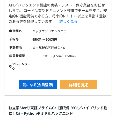
API／バックエンド機能の実装・テスト・保守業務をお任せ
します。 コード品質やドキュメント整備でチームを支え、安
定的に機能提供できる方、将来的にミドル以上を目指す意欲
のある方を歓迎しています。...
詳しく見る
職種名
バックエンドエンジニア
給与
450万 〜 600万円
勤務地
東京都新宿区西新宿2-6-1
開発環境
C＃
Python2
Python3
フレームワー
ク
詳細を見る
気になる(会員登録)
独立系SIer◎東証プライムGr【直取引99%／ハイブリッド勤
務】C#・Python◆ミドルバックエンド