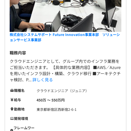
Power クラウド』
■クラウド型ファイル共有サービス『merisis オンライン
ストレージ』 など
株式会社システムサポート Future Innovation事業本部 ソリューシ
ョンサービス事業部
◆資格取得奨励制度
IT関連の国家資格やベンダー資格など約300種類対象の資
職務内容
格取得奨励制度を完備。取得社員には、受験料＋上限
クラウドエンジニアとして、グループ内でのインフラ業務を
150,000円で一時金を支給。会社から推薦され、受験した
ご担当いただきます。 【具体的な業務内容】 ■AWS／Azure
社員には、受験料・交通費等の会社負担や、受験時間の就
を用いたインフラ設計・構築、クラウド移行 ■アーキテクチ
業時間扱い等の対応があります。
ャ検討、P...
詳しく見る
職種名
クラウドエンジニア（ジュニア）
★インフラ領域での高い技術力をもったメンバーが多数在
籍しています！
給与
450万 〜 550万円
・オンプレミス環境のOracle DBのクラウドマイグレーシ
勤務地
東京都新宿区西新宿2-6-1
ョン
開発環境
・クラウド上で稼働するデータベースのパフォーマンス向
上
フレームワー