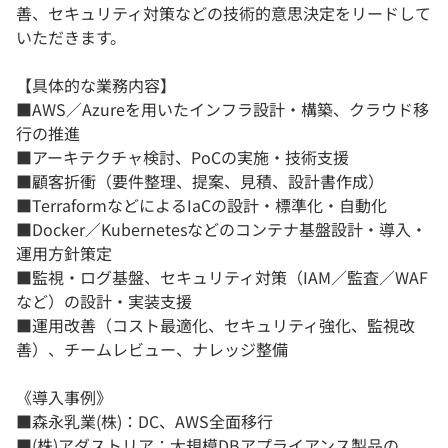
善、セキュリティ対策などの技術的意思決定をリードして
いただきます。
【具体的な業務内容】
■AWS／Azureを用いたインフラ設計・構築、クラウド移
行の推進
■アーキテクチャ検討、PoCの実施・技術支援
■顧客折衝（要件整理、提案、見積、設計書作成）
■TerraformなどによるIaCの設計・標準化・自動化
■Docker／Kubernetesなどのコンテナ基盤設計・導入・
運用方針策定
■監視・ログ基盤、セキュリティ対策（IAM／監査／WAF
など）の設計・実装支援
■運用改善（コスト最適化、セキュリティ強化、監視改
善）、チームレビュー、ナレッジ整備
《導入事例》
■森永乳業(株)：DC、AWS全面移行
■(株)アダストリア：大規模DBアプライアンス製品の