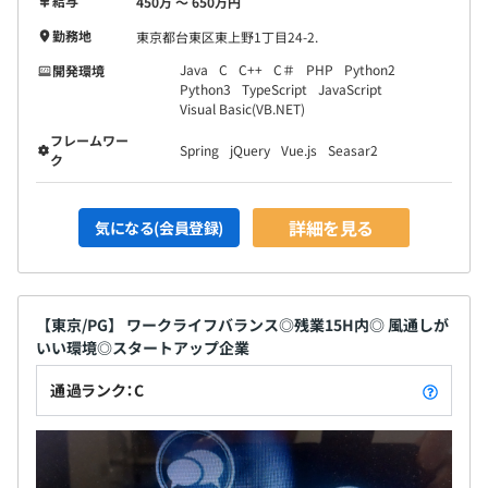
給与
450万 〜 650万円
勤務地
東京都台東区東上野1丁目24-2.
Java
C
C++
C＃
PHP
Python2
開発環境
Python3
TypeScript
JavaScript
Visual Basic(VB.NET)
フレームワー
Spring
jQuery
Vue.js
Seasar2
ク
詳細を見る
気になる(会員登録)
【東京/PG】 ワークライフバランス◎残業15H内◎ 風通しが
いい環境◎スタートアップ企業
通過ランク：C