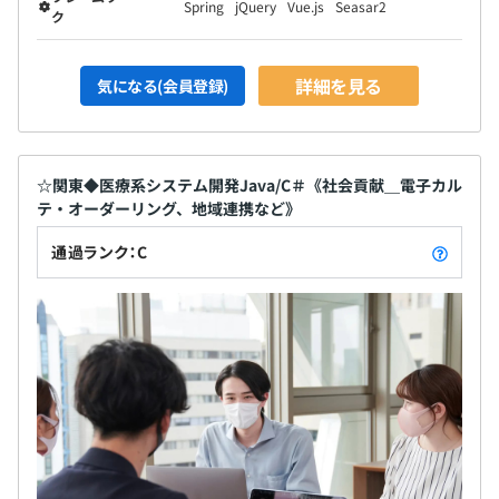
Spring
jQuery
Vue.js
Seasar2
ク
詳細を見る
気になる(会員登録)
☆関東◆医療系システム開発Java/C＃《社会貢献＿電子カル
テ・オーダーリング、地域連携など》
通過ランク：C