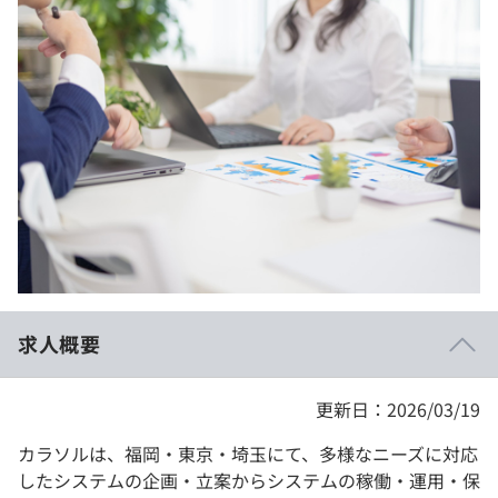
イベント・セミナー
paiza times
再チャレンジ結果一覧
リファレンス
インタビュー
note
就活成功ガイド
プラン
個人向けプラン
法人向けプラン
学校向けプラン
求人概要
契約内容・クーポン
更新日：2026/03/19
カラソルは、福岡・東京・埼玉にて、多様なニーズに対応
したシステムの企画・立案からシステムの稼働・運用・保