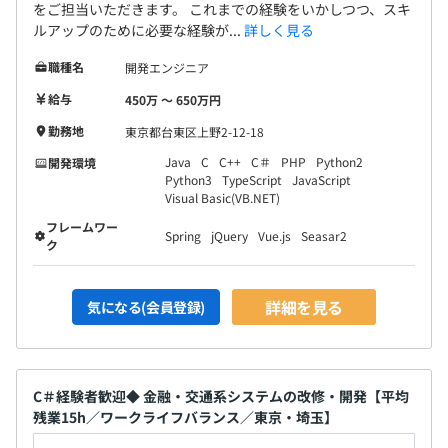
・製造期間は、追加機能などの小規模が多いので3日～10
をご担当いただきます。 これまでの経験をいかしつつ、スキ
ルアップのために必要な経験が...
詳しく見る
日間位です。
職種名
開発エンジニア
給与
450万 〜 650万円
勤務地
東京都台東区上野2-12-18
Java
C
C++
C＃
PHP
Python2
開発環境
Python3
TypeScript
JavaScript
Visual Basic(VB.NET)
フレームワー
Spring
jQuery
Vue.js
Seasar2
ク
詳細を見る
気になる(会員登録)
C＃経験者歓迎◆ 金融・交通系システムの改修・開発【平均
残業15h／ワークライフバランス／東京・埼玉】