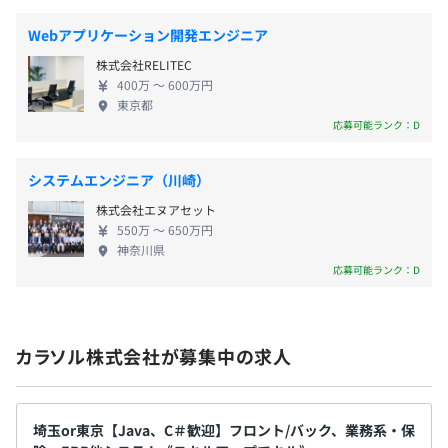
TypeScriptを使った業務も発生します。
御系（C、C++、Java、Python） ・スマホ、タブレ
Webアプリケーション開発エンジニア
ット端末アプリケーション（Andoroid、Ios） ・医
昇給査定：年1回（4月）
【開発環境】
株式会社RELITEC
療（電子カルテ、オーダーリング）システム（C#、
・OS：Linux、Windows
400万 〜 600万円
VB.net、Java） ・官公庁・自治体ＤＸシステム
東京都
・言語：Java、C＃、C、C++、Python、TypeScript、
（Java、COBOL）
応募可能ランク：D
JavaScript、PHP、SAP、ABAP
【社会保険】（雇用保険、健康保険、厚生年金、労災保
・フレームワーク：Spring、jQuery、Vue.js
険）
システムエンジニア（川崎）
株式会社エヌアセット
【福利厚生について】
550万 〜 650万円
神奈川県
１，「ベネフィット・ワン」（ベネフィット・ステーショ
エンジニアのフォロー体制も現場でのヒアリングや状況の
応募可能ランク：D
ン）
確認にて目標に向かってチャレンジできます。
・Netflixが見放題
半期ごとの目標設定、振り返りによる評価をおこなってい
・eラーニング１４００講座、受講可能
ます。
・グルメ、スポーツクラブ、テーマパーク、ホテルなど
カラソル株式会社が募集中の求人
の割引、他
２，インターネット指定サイトにてご希望研修の受講費用
の補助（会社にて半額補助）
エンジニア１５名で構成されている組織です。
埼玉or東京【Java、C＃歓迎】フロント/バック、業務系・保