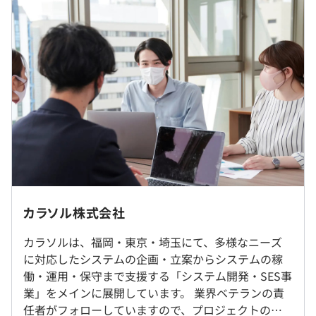
賞与：2か月
※みなし残業代2.6万円～3.6万円を含む
※経験・能力を考慮の上、当社規定により決定いたしま
外部のセミナーや、Web研修に参加する費用を補助して
す。
スキルアップ、スキルチェンジが可能です。
・エンジニアのフォロー体制が整っています。
担当者は元々エンジニアのため、プロジェクト状況も把握
しています。
現在は月2回面談を実施、エンジニアの相談を受け付けて
（※
想定年収
は年収提示額を保証するものではありません）
います。
・スキルアップ研修や最新技術を活用できます。
開発作業は、社内もしくはお客様先での勤務となります。
カラソル株式会社
9：00～18：00
経験のある方は、得意な分野をさらにスキルアップ、更に
案件によりリモート・リモート併用もあります。転勤はあ
※プロジェクトにより、9：30～18：00や10：00～19：
チャレンジしたい分野やスキルチェンジなど、
りません。
カラソルは、福岡・東京・埼玉にて、多様なニーズ
00の場合もあります。
進化の早いシステム業界ですが相談しながら進めていきま
に対応したシステムの企画・立案からシステムの稼
休憩時間：12：00〜13：00（60分）※業務の都合により
す。
働・運用・保守まで支援する「システム開発・SES事
就業場所の変更範囲
各々の自主性に任せています。
業」をメインに展開しています。 業界ベテランの責
＜雇入時＞
平均残業時間：平均15時間／月
任者がフォローしていますので、プロジェクトの分
福岡市内もしくは、近郊の企業（客先常駐）