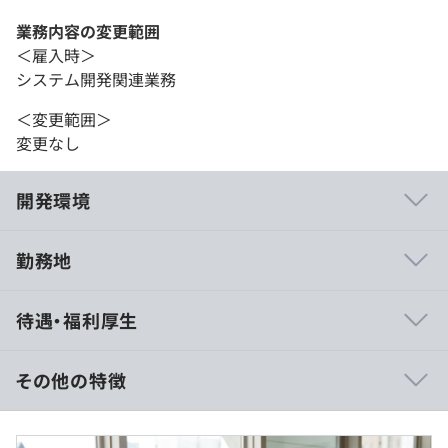
業務内容の変更範囲
＜雇入時＞
システム開発関連業務
＜変更範囲＞
変更なし
開発環境
勤務地
プロジェクト例
待遇・福利厚生
・大手企業の基幹システム開発
・通信キャリアの業務システム開発
・電子カルテなど医療分野のシステム開発
その他の特徴
・仮想通過の領域におけるAI開発
・スマートシティの構築におけるIoT開発
年収：400万～550万円
月収：28.5万円以上～39.2万円以上