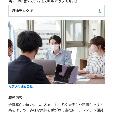
険・ERP他システム《スキルアップでキル》
【退職金制度】有り
通過ランク：B
■エンジニアリーダー：38歳／Java開発経験10年以上
・2018/03〜2022/12（4年9カ月）Java通信キャリア（携
無期雇用
帯電話）料金・業務系
・2014/10〜2018/02（3年5カ月）Java通信キャリア（携
帯電話）設備・業務系
・2012/01～2014/10（2年10カ月）Java通信キャリア
4カ月（待遇の変更はありません）
（携帯電話）次世代NW業務系
プロジェクトによって異なりますが、下記のチーム構成に
なることが多いです。
カラソル株式会社
・Javaによる開発は、2～3名にて開発担当します。
・詳細～製造～テスト工程まで、フェーズ・担当ごとに分
職務内容
かれたり、1人の担当が詳細～製造～テストまでおこなう
金融案件のほかにも、各メーカー系や大手SIや通信キャリア
場合があります。
系をはじめ、多様な案件を手がける当社にて、システム開発