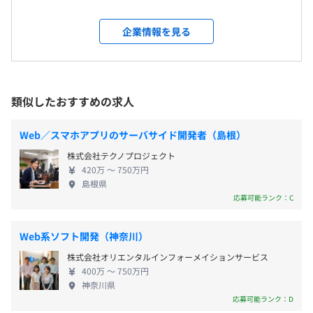
野は幅広くアサイン先が豊富です。直請けやプライム
＜変更範囲＞
相談の上、ご希望のマシンを支給いたします。
案件をはじめ、多彩な案件でさまざまなスキル・知
テレワークを行う場所を含む会社の定める場所
企業情報を見る
識が身につきます。エンジニアが活躍できるポジショ
※都内もしくは都内近郊の企業（客先常駐）
・完全週休2日制（土・日）
ンがたくさんあります！ また、九州電力グループ系
・祝日
SIer出身の弊社役員は現役のエンジニアでもあり、営
・年末年始休暇
受動喫煙防止措置に関する事項
業展開とエンジニアのフォローをおこなっています。
類似したおすすめの求人
・特別（慶弔）休暇
敷地内禁煙（喫煙場所あり）
たとえば「残業少・リモート・モダン環境」などの
・リフレッシュ（夏季）休暇：3日
希望を最大限優先してアサインするなど、一人一人
・有給休暇
Web／スマホアプリのサーバサイド開発者（島根）
のキャリアやライフワーク希望を取り入れています。
※年間休日121日
・リーダーからの指示により、詳細設計～製造～テスト工
株式会社テクノプロジェクト
ストレスフリーで無理のない働き方をしながら、幅
420万 〜 750万円
程と進めていきます。
広い分野でスキルアップやスキルチェンジを実現し
島根県
・進捗報告や仕様確認は、毎日の朝会（朝ミーティング）
ていきましょう！ 【開発領域】 ・Web系ECサイト
応募可能ランク：C
や夕会（夕方ミーティング）にて報告したり、レビューも
（Java、C#、Ruby） ・金融系、クレジット系シス
通勤交通費（上限あり、福岡3万、東京4万円）
おこないます。スケジュール変更などは早目に対応してい
テム開発（Java、Python） ・AI・IoT（仮想通貨、
Web系ソフト開発（神奈川）
ます。
学習アプリ、画像アプリ）システム（Java、
・アジャイル開発やスクラム開発、仕様や機能の打ち合わ
株式会社オリエンタルインフォーメイションサービス
Python、GO） ・スマートシティシステム／Woven
せなどがあり、コミュニケーションを取りながらおこなっ
400万 〜 750万円
City「CASE」システム（Java、C＃、Python、GO）
神奈川県
2カ月分
ています。
・大手企業、基幹システム（SAP、Hana） ・Web系
応募可能ランク：D
・フロント画面系の業務も発生するのでJavaScript、
ECサイト（Java、C#、Ruby） ・車載システム、制