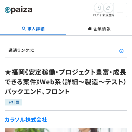
ログイン
新規登録
求人詳細
企業情報
転職・キャリア
未経験転職
求人検索
通過ランク：C
新卒就活
求人検索
インタビュー
★福岡《安定稼働・プロジェクト豊富・成長
学習
求人検索
インタビュー
転職成功ガイド
できる案件》Web系（詳細～製造～テスト）
本選考
スキルチェック
講座一覧
バックエンド、フロント
転職成功ガイド
転職エージェント
ゲーム・マンガ
インターン
プログラミング言語
正社員
問題集
メディア
SQL
4択課題
カラソル株式会社
新卒エージェント
paizaとは？
Tech Team Journal
評価結果一覧
ナレッジ