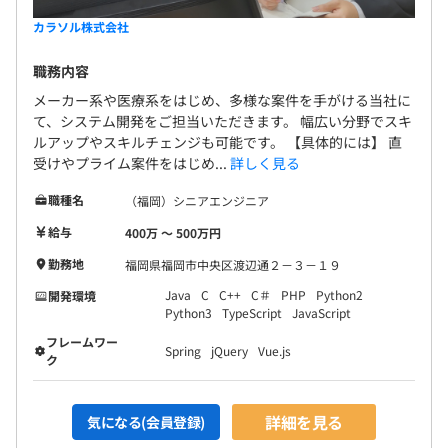
カラソル株式会社
職務内容
メーカー系や医療系をはじめ、多様な案件を手がける当社に
て、システム開発をご担当いただきます。 幅広い分野でスキ
ルアップやスキルチェンジも可能です。 【具体的には】 直
受けやプライム案件をはじめ...
詳しく見る
職種名
（福岡）シニアエンジニア
給与
400万 〜 500万円
勤務地
福岡県福岡市中央区渡辺通２－３－１９
Java
C
C++
C＃
PHP
Python2
開発環境
Python3
TypeScript
JavaScript
フレームワー
Spring
jQuery
Vue.js
ク
詳細を見る
気になる(会員登録)