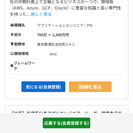
社の中期計画上で主軸となるビジネスの一つで、領域毎
（AWS、Azure、GCP、Oracle）に豊富な知識と高い専門性
を持った...
詳しく見る
職種名
アプリケーションエンジニア／PM
給与
700万 〜 1,300万円
勤務地
東京都港区浜松町2-4-1
開発環境
Java
フレームワー
ク
詳細を見る
気になる(会員登録)
【大阪】外資系SI◆アプリエンジニア・リーダー候補◆全社
平均残業時間10H◆アクセンチュアグループ
応募する(会員登録する)
通過ランク：F