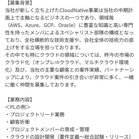
【募集背景】
当社が新しく立ち上げたCloudNative事業は当社の中期計
画上で主軸となるビジネスの一つであり、領域毎
（AWS、Azure、GCP、Oracle）に豊富な知識と高い専門
性を持ったメンバによるスペシャリスト部隊の構成となっ
ており、全社横断的な技術支援や、会社全体の技術力の底
上げをする立場を担っております。
その中でも特にクラウドの領域については、昨今の市場の
クラウド化（オンプレ⇒クラウド、マルチクラウド環境
化）及び、当社の主要な顧客との案件実績、パートナーシ
ップにより、クラウド案件の引き合いが非常に多く、一緒
に働く仲間を募集しております。
【業務内容】
＜PLの例＞
・プロジェクトリード業務
・顧客折衝
・プロジェクトメンバーの育成・管理
・クラウドの設計開発（要件定義～総合試験・リリース）