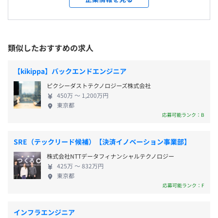
・特別休暇
従業員に対する受動喫煙対策：あり
ている中、2023年のMBOを通じ、さらなる成長企業
・年次有給休暇（初年度10日／最大20日）
対策内容：屋内禁煙
への変革を進めています。 事業の側面では、プライ
・リフレッシュ休暇（5日）
ム(一次請け)案件比率の向上や、DX事業を推進してお
※各休暇は入社月から取得可能です
り、社内の側面では、人事制度や人材育成体系の再
類似したおすすめの求人
構築、社員の働き方を刷新することで、より社員が
働きやすく、キャリアアップを実現できる環境を準
【kikippa】バックエンドエンジニア
備しています。 新規案件やDX/ AIを含む新規技術領
・通勤手当（非課税限度内実費支給※バスは距離制限あ
ピクシーダストテクノロジーズ株式会社
域への投資や進出も計画しており、活躍の場を広げ
り）
450万 〜 1,200万円
たいという志をもった方たちを募集しております。
東京都
・時間外手当
今、まさに変革期を迎え、新しく生まれ変わる当社
応募可能ランク：B
・深夜勤務手当
で大きな成長カーブを描きたいという志向をお持ち
・在宅勤務手当
の方、ぜひ当社でしか得られない経験でキャリアア
・家族手当（配偶者、子が健康保険の扶養の場合のみ）
SRE（テックリード候補）【決済イノベーション事業部】
ップを目指してみませんか。
株式会社NTTデータフィナンシャルテクノロジー
425万 〜 832万円
東京都
応募可能ランク：F
年2回（5月、11月）
インフラエンジニア