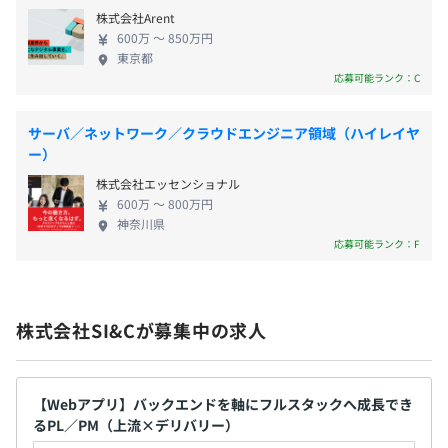
株式会社Arent
社会保険完備（健康保険・厚生年金加入・雇用保険・労災
600万 〜 850万円
東京都
保険）
応募可能ランク：C
サーバ／ネットワーク／クラウドエンジニア領域（ハイレイヤ
ー）
無期雇用
株式会社エッセンショナル
600万 〜 800万円
神奈川県
応募可能ランク：F
6カ月（条件などの変更はありません）
株式会社SI&Cが募集中の求人
【Webアプリ】バックエンドを軸にフルスタックへ成長でき
るPL／PM（上流×デリバリー）