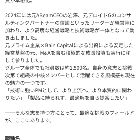
資が本格化。
2024年には元ABeamCEOの岩澤、元デロイトGのコンサ
ルティングパートナーの信國といったリーダーが経営陣に
加わり、より高度な経営戦略と技術戦略が一体となって動
き出しました。
元プライム企業×Bain Capitalによる出資による安定した
経営基盤の元、M&Aを含む積極的な成長投資も実行に移
して参りました。
グループ全体でも社員数は約1,500名。自身の意志と挑戦
次第で組織の中核メンバーとして活躍できる規模感も現在
の魅力の一つです。
「技術に強いPMとして、より上流へ、より本質的に関わ
りたい」「製品に縛られず、最適解を自ら提案したい」
──そんな志を持つ方にとって、最適な挑戦のフィールド
が、ここにあります。
職種名