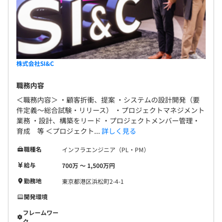
株式会社SI&C
職務内容
＜職務内容＞ ・顧客折衝、提案 ・システムの設計開発（要
件定義～総合試験・リリース） ・プロジェクトマネジメント
業務 ・設計、構築をリード ・プロジェクトメンバー管理・
育成 等 ＜プロジェクト...
詳しく見る
職種名
インフラエンジニア（PL・PM）
給与
700万 〜 1,500万円
勤務地
東京都港区浜松町2-4-1
開発環境
フレームワー
ク