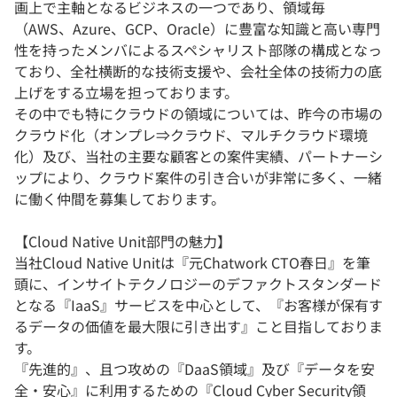
画上で主軸となるビジネスの一つであり、領域毎
（AWS、Azure、GCP、Oracle）に豊富な知識と高い専門
性を持ったメンバによるスペシャリスト部隊の構成となっ
ており、全社横断的な技術支援や、会社全体の技術力の底
上げをする立場を担っております。
その中でも特にクラウドの領域については、昨今の市場の
クラウド化（オンプレ⇒クラウド、マルチクラウド環境
化）及び、当社の主要な顧客との案件実績、パートナーシ
ップにより、クラウド案件の引き合いが非常に多く、一緒
に働く仲間を募集しております。
【Cloud Native Unit部門の魅力】
当社Cloud Native Unitは『元Chatwork CTO春日』を筆
頭に、インサイトテクノロジーのデファクトスタンダード
となる『IaaS』サービスを中心として、『お客様が保有す
るデータの価値を最大限に引き出す』こと目指しておりま
す。
『先進的』、且つ攻めの『DaaS領域』及び『データを安
全・安心』に利用するための『Cloud Cyber Security領