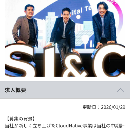
イベント・セミナー
paiza times
再チャレンジ結果一覧
リファレンス
インタビュー
note
就活成功ガイド
プラン
個人向けプラン
法人向けプラン
学校向けプラン
求人概要
契約内容・クーポン
更新日：2026/01/29
【募集の背景】
当社が新しく立ち上げたCloudNative事業は当社の中期計