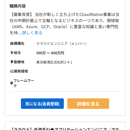
職務内容
【募集背景】 当社が新しく立ち上げたCloudNative事業は当
社の中期計画上で主軸となるビジネスの一つであり、領域毎
（AWS、Azure、GCP、Oracle）に豊富な知識と高い専門性
を持...
詳しく見る
職種名
クラウドエンジニア（メンバー）
給与
500万 〜 800万円
勤務地
東京都港区浜松町2-4-1
開発環境
フレームワー
ク
詳細を見る
気になる(会員登録)
【クラウド】外資系SI◆アプリケーションエンジニア／アク