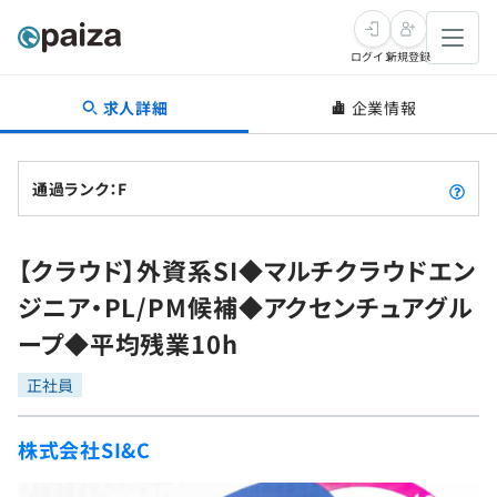
ログイン
新規登録
求人詳細
企業情報
転職・キャリア
未経験転職
求人検索
通過ランク：F
新卒就活
求人検索
インタビュー
【クラウド】外資系SI◆マルチクラウドエン
学習
求人検索
インタビュー
転職成功ガイド
ジニア・PL/PM候補◆アクセンチュアグル
本選考
スキルチェック
講座一覧
ープ◆平均残業10h
転職成功ガイド
転職エージェント
ゲーム・マンガ
インターン
プログラミング言語
正社員
問題集
メディア
SQL
4択課題
株式会社SI&C
新卒エージェント
paizaとは？
Tech Team Journal
評価結果一覧
ナレッジ