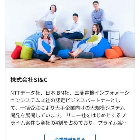
（※
想定年収
は年収提示額を保証するものではありません）
9：30～18：00（所定労働時間7.5時間）
※プロジェクトによって異なる勤務時間帯となる場合あり
株式会社SI&C
休憩時間：60分
就業場所の変更範囲
平均残業時間：平均13時間／月
NTTデータ社、日本IBM社、三菱電機インフォメーシ
＜雇入時＞
ョンシステムズ社の認定ビジネスパートナーとし
本社オフィス、および自宅
て、一括受注により大手企業向けの大規模システム
＜変更範囲＞
開発を展開しています。 リコー社をはじめとするプ
会社の定める場所（テレワークを行う場所を含む）
・完全週休2日制（土、日）
ライム案件も全社の4割を占めており、プライム案件
・祝日
の比率増加を進めていくため、営業を強化しており
・年末年始休暇（6日）
受動喫煙防止措置に関する事項
ます。 また、直近13期連続で過去最高売上を更新し
企業情報を見る