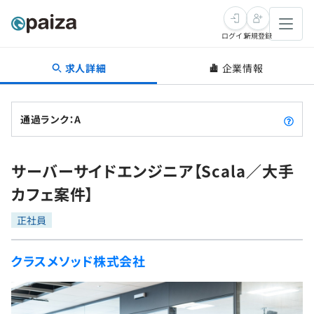
ログイン
新規登録
求人詳細
企業情報
転職・キャリア
未経験転職
求人検索
通過ランク：A
新卒就活
求人検索
インタビュー
サーバーサイドエンジニア【Scala／大手
学習
求人検索
インタビュー
転職成功ガイド
カフェ案件】
本選考
スキルチェック
講座一覧
転職成功ガイド
転職エージェント
正社員
ゲーム・マンガ
インターン
プログラミング言語
問題集
クラスメソッド株式会社
メディア
SQL
4択課題
新卒エージェント
paizaとは？
Tech Team Journal
評価結果一覧
ナレッジ