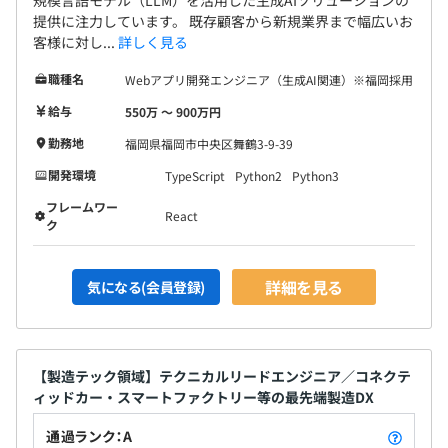
提供に注力しています。 既存顧客から新規業界まで幅広いお
客様に対し...
詳しく見る
職種名
Webアプリ開発エンジニア（生成AI関連）※福岡採用
給与
550万 〜 900万円
勤務地
福岡県福岡市中央区舞鶴3-9-39
開発環境
TypeScript
Python2
Python3
フレームワー
React
ク
詳細を見る
気になる(会員登録)
【製造テック領域】テクニカルリードエンジニア／コネクテ
ィッドカー・スマートファクトリー等の最先端製造DX
通過ランク：A