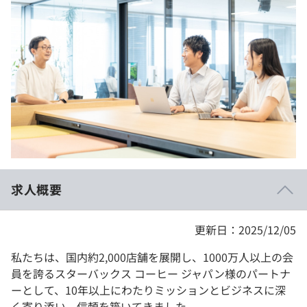
イベント・セミナー
paiza times
再チャレンジ結果一覧
リファレンス
インタビュー
note
就活成功ガイド
プラン
個人向けプラン
法人向けプラン
学校向けプラン
求人概要
契約内容・クーポン
更新日：2025/12/05
私たちは、国内約2,000店舗を展開し、1000万人以上の会
員を誇るスターバックス コーヒー ジャパン様のパートナ
ーとして、10年以上にわたりミッションとビジネスに深
く寄り添い、信頼を築いてきました。