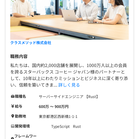
クラスメソッド株式会社
職務内容
私たちは、国内約2,000店舗を展開し、1000万人以上の会員
を誇るスターバックス コーヒー ジャパン様のパートナーと
して、10年以上にわたりミッションとビジネスに深く寄り添
い、信頼を築いてきま...
詳しく見る
職種名
サーバーサイドエンジニア 【Rust】
給与
600万 〜 900万円
勤務地
東京都港区西新橋1-1-1
開発環境
TypeScript
Rust
フレームワー