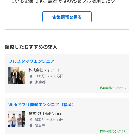
休憩時間：休憩60分 ※昼食時間は業務の都合により各々
ている企業です。最近ではAWSをフル活用したウォ
＜変更範囲＞
の自主性に任せています
ークスルー決済の仕組みを作ったりしており、今後
会社の定める場所（テレワークを行う場所を含む）
平均残業時間：平均14時間／月
も新しいテクノロジーを楽しみながら`次世代の当た
企業情報を見る
り前`を発信していこうと構想中です。 強みは「技術
受動喫煙防止措置に関する事項
力」と「発信力」です。 技術好きなメンバーが集ま
敷地内禁煙（喫煙場所あり）
ってどんどん新しい技術をキャッチアップしている
・休日：年間休日125日（土日祝祭日、年末年始、GW、
からこその【技術力】とDevelopersIO（技術ブロ
類似したおすすめの求人
ほか当社で定めた休日）※年末年始休暇は10日～16日(そ
グ）をはじめとした【発信力】は他社や顧客からも
の年によって変動あり)
定評をいただいております。 働き方としても「社員
フルスタックエンジニア
・休暇：有給休暇（入社時5日付与、入社半年後に10日付
が働きやすい会社をつくる」という思いから、フレ
株式会社フォワード
与）、慶弔休暇、結婚休暇、出産休暇
ックスタイムとリモートワークの制度を取り入れて
700万 〜 850万円
ライフスタイルに合わせた柔軟な体制を実現してま
東京都
す。
応募可能ランク：S
・家族手当
Webアプリ開発エンジニア（福岡）
・結婚出産復職祝い金
株式会社INAP Vision
・通勤手当
500万 〜 850万円
・各種慶弔見舞金
福岡県
・住宅補助（※）
応募可能ランク：F