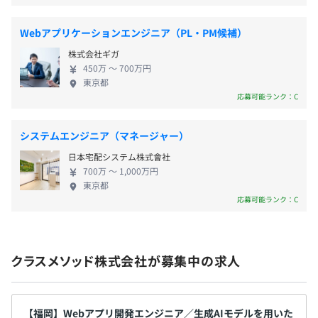
・引っ越し代/礼金補助（※）
（※条件あり）
Webアプリケーションエンジニア（PL・PM候補）
株式会社ギガ
450万 〜 700万円
東京都
・給与改定：四半期毎（条件有）
応募可能ランク：C
・賞与：年2回（6・12月）
・決算賞与：年1回（7月）※業績による
システムエンジニア（マネージャー）
日本宅配システム株式會社
700万 〜 1,000万円
東京都
各種社会保険完備（雇用保険・労災保険・健康保険・厚生
応募可能ランク：C
年金保険）
クラスメソッド株式会社が募集中の求人
無期雇用
【福岡】Webアプリ開発エンジニア／生成AIモデルを用いた