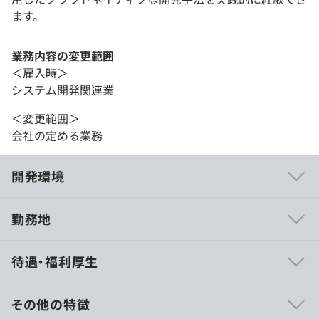
ます。
業務内容の変更範囲
＜雇入時＞
システム開発関連業
＜変更範囲＞
会社の定める業務
開発環境
勤務地
・AWS総合支援サービス：クラスメソッドメンバーズ
待遇・福利厚生
・LINEミニアプリ生成サービス：CX ORDER
・データ分析基盤：CSアナリティクス
・技術メディア：DevelopersIO、Zenn
その他の特徴
・プロフィールビュアー：Proflly プロフリー