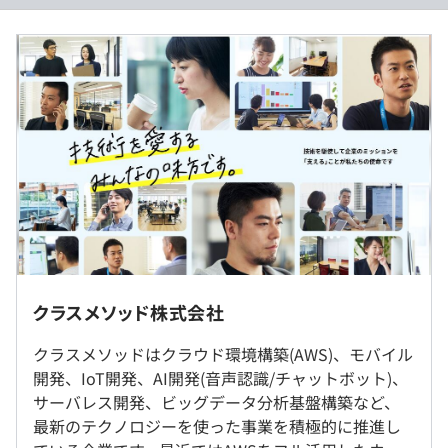
月給：￥409,000～￥630,000
基本給：￥320,000～￥440,000
固定残業代：￥89,000～￥190,000含む/月（超過分は別
途支給）
・技術勉強会
・資格取得支援
※年収はあくまでも想定であり、経験・スキル等を考慮し
・社外セミナーの参加支援
て決定いたします
※固定残業代はキャリア等級によって変動します（19時
間～39時間）
MBP or Surface
クラスメソッド株式会社
（※
想定年収
は年収提示額を保証するものではありません）
アジャイル、スクラム
就業場所の変更範囲
クラスメソッドはクラウド環境構築(AWS)、モバイル
＜雇入時＞
開発、IoT開発、AI開発(音声認識/チャットボット)、
東京、大阪、福岡、名古屋、札幌、仙台、沖縄（クラスメ
サーバレス開発、ビッグデータ分析基盤構築など、
ソッドの各拠点の中で希望の就業場所にて就業いただきま
フレックスタイム制度（11:00～15:00コアタイム）
最新のテクノロジーを使った事業を積極的に推進し
す）