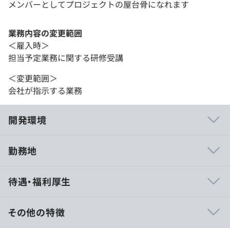
メンバーとしてプロジェクトの屋台骨になれます
業務内容の変更範囲
＜雇入時＞
担当予定業務に関する研修受講
＜変更範囲＞
会社が指示する業務
開発環境
勤務地
・ツールを利用した開発であるため単独での作業機会が多
待遇・福利厚生
く、
同チーム内との情報共有を毎日おこないながら自分の責任
範囲を全うしていく開発スタイルとなります。
その他の特徴
・チーム内の協力関係も良好であり、毎日の情報共有から