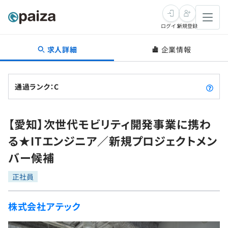
ログイン
新規登録
求人詳細
企業情報
転職・キャリア
未経験転職
求人検索
通過ランク：C
新卒就活
求人検索
インタビュー
【愛知】次世代モビリティ開発事業に携わ
学習
求人検索
インタビュー
転職成功ガイド
る★ITエンジニア／新規プロジェクトメン
本選考
スキルチェック
講座一覧
バー候補
転職成功ガイド
転職エージェント
ゲーム・マンガ
インターン
プログラミング言語
正社員
問題集
メディア
SQL
4択課題
株式会社アテック
新卒エージェント
paizaとは？
Tech Team Journal
評価結果一覧
ナレッジ