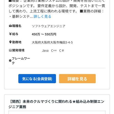
■概要： 企業向け業務システムの設計・開発を担当いただく
ポジションです。 要件定義から設計、開発、テストまで一貫
して携わり、上流工程に携われる環境です。 ■業務の詳細：
・基幹システ...
詳しく見る
職種名
ソフトウェアエンジニア
給与
450万 〜 550万円
勤務地
大阪府大阪府大阪市梅田3-4-5
開発環境
Java
C++
C＃
フレームワー
ク
詳細を見る
気になる(会員登録)
【関西】未来のクルマづくりに関われる★組み込み制御エン
ジニア業務