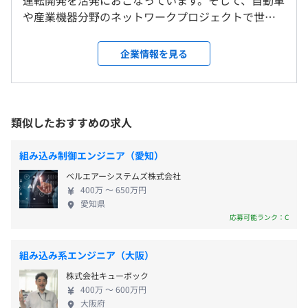
や産業機器分野のネットワークプロジェクトで世界
受動喫煙防止措置に関する事項
的にシェアを持つ、ベクタージャパンの公式パート
従業員に対する受動喫煙対策：あり
ナー企業です。自動車の今後の未来を左右する最先端
企業情報を見る
・交通費全額支給(当社規定による)
のCASE事業に関われるため、先進的で楽しくやりが
・家賃手当
OS：Windows10
い十分なお仕事です。 ◆自動運転を担うAUTOSAR事
・職能手当
言語：C言語、アセンブラ
業に携われます！ AUTOSARは、これからの自動車開
・家族手当（子ども手当1人～3人）
開発Tools：DavinciCFG、DavinciDEV、Geny、
発現場で生産性を向上させるために必要な、車載ソ
類似したおすすめの求人
・残業手当
CandelaStadio、Canoe
フトウェア標準化規格のことです。2003年の発足以
・役職者手当
来、世界中のメーカーが参画しています。日本ではま
組み込み制御エンジニア（愛知）
・フレックスタイムを採用しているため、プライベートと
だ馴染みがありませんが、AUTOSARは今後の自動車
業務の都合を付けやすいです。
ベルエアーシステムズ株式会社
開発の現場で非常に重要なものです。当社では、
400万 〜 650万円
・机の大きさも広く、サブディスプレイの利用など働きや
2019年AUTOSARのアソシエイトパートナーに加入し
愛知県
年2回（4.0／年）
すい環境が用意されます。
ており、AUTOSAR専任エンジニアの育成に力を入れ
応募可能ランク：C
※前年度実績
・ウイルス対策として飛沫感染除け、消毒用アルコール、
ています。 ◆技術力の高い開発チームに参画できま
非接触体温計などの必須ツールなども用意され、出勤日の
す！ 「CSP-E」認証取得組み込みエンジニアが、プ
組み込み系エンジニア（大阪）
シフトなど密にならないような対策がとられており、安心
ロジェクトメンバーとして在籍しています。自動車開
して業務に取り組めるようになっております。
株式会社キューボック
発の技術レベルが高いので、新しく学べることも多
年1回（4月）
400万 〜 600万円
く成長意欲のある方は満足していただける環境です。
大阪府