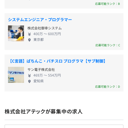
ぜひフレッシュな社長直下プロジェクトのコアメン
応募可能ランク：B
バーとして活躍しませんか？これからの自動車業界
期ごとに目標設定、振り返りによる評価をおこなっていま
を支える「AUTOSAR」に携わりたいエンジニアをお
各種社会保険完備
システムエンジニア・プログラマー
す。
待ちしております！
毎月プロジェクトリーダーの評価を元に、定期的な面談を
株式会社御幸システム
おこなっているため、相談もしやすい環境です。
400万 〜 600万円
東京都
応募可能ランク：C
無期雇用
【C言語】ぱちんこ・パチスロ プログラマ【サブ制御】
サン電子株式会社
3カ月
469万 〜 554万円
愛知県
応募可能ランク：D
平均3名～5名で開発をおこなっております。
1プロジェクトの単位期間はおよそ2カ月くらいです。
株式会社アテックが募集中の求人