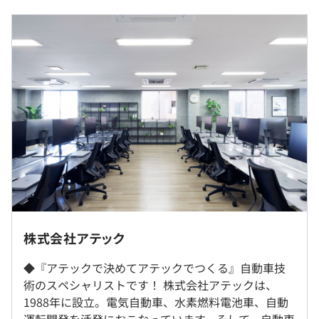
作業量の調整などをおこないます。
顧客との打ち合わせも頻繁におこなうため、個人業務中心
（※
想定年収
は年収提示額を保証するものではありません）
でありながら対外折衝の能力も必要となります。
・ツールベンダー様と気軽につど連絡、相談できる環境で
あるため、開発はスムーズにおこなえる点が強みです。
9：00～18：00（休憩60分）
※配属先により若干異なります
休憩時間：休憩60分
平均残業時間：平均20時間／月
・資格取得報奨金（5000円～10万円支給）
・展示会、セミナー参加支援
・資格取得支援（上限50％まで補助あり）
・通信教育受講支援
《年間休日121日》※前年度実績
・完全週休2日制（土・日）
就業場所の変更範囲
株式会社アテック
・ゴールデンウィーク休暇
＜雇入時＞
・夏季休暇
相談の上、ご希望のマシンを支給いたします。
◆『アテックで決めてアテックでつくる』自動車技
株式会社アテックの研修室、自宅
・年末年始
術のスペシャリストです！ 株式会社アテックは、
＜変更範囲＞
・年次有給
1988年に設立。電気自動車、水素燃料電池車、自動
会社が定める就業場所
・慶弔休暇
運転開発を活発におこなっています。そして、自動車