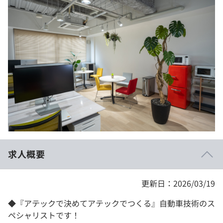
イベント・セミナー
paiza times
再チャレンジ結果一覧
リファレンス
インタビュー
note
就活成功ガイド
プラン
個人向けプラン
法人向けプラン
学校向けプラン
求人概要
契約内容・クーポン
更新日：2026/03/19
◆『アテックで決めてアテックでつくる』自動車技術のス
ペシャリストです！