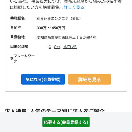
いる当社。 事業拡大につき、実務未経験から組み込み技術者
に挑戦したい方を絶賛募集...
詳しく見る
職種名
組み込みエンジニア（愛知）
給与
330万 〜 450万円
勤務地
愛知県名古屋市東区葵三丁目24番4号
開発環境
C
C++
MATLAB
フレームワー
ク
詳細を見る
気になる(会員登録)
求人特集：人気のテーマ別に求人をご紹介
応募する(会員登録する)