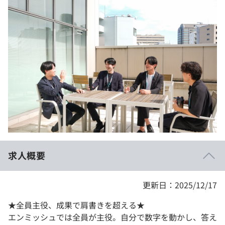
イベント・セミナー
paiza times
再チャレンジ結果一覧
リファレンス
インタビュー
note
就活成功ガイド
プラン
個人向けプラン
法人向けプラン
学校向けプラン
求人概要
契約内容・クーポン
更新日：2025/12/17
★全員主役、成果で肩書きを超える★
エンミッシュでは全員が主役。自分で数字を動かし、答え