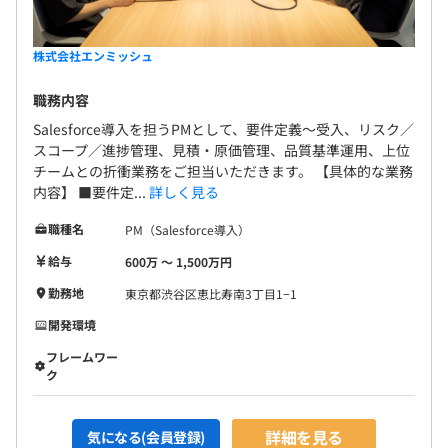
結果として、「1人ではできないこと」を周囲を巻き込ん
で実現する高度なリーダーシップと協働力が養成され、事
業のスケールアップを牽引できるビジネスパーソンとして
株式会社エンミッシュ
の市場価値を高めることができます。
職務内容
Salesforce導入を担うPMとして、要件定義～受入、リスク／
スコープ／進捗管理、見積・原価管理、品質基準運用、上位
全社109名（業務委託・アルバイト含む）
チームとの折衝業務をご担当いただきます。 【具体的な業務
内容】 ■要件定...
詳しく見る
職種名
PM（Salesforce導入）
給与
600万 〜 1,500万円
元Salesforce出身などSalesforce領域のプロフェッショナ
ルが多いです。
勤務地
東京都渋谷区恵比寿南3丁目1−1
開発環境
フレームワー
ク
★合計3名のチーム構成です！
当プロジェクトチームは、PM1名に対し、現場のリーダー
詳細を見る
（PL）1名とエンジニア1名、またはエンジニア2名のいず
気になる(会員登録)