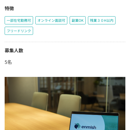
特徴
一部在宅勤務可
オンライン面談可
副業OK
残業３０H以内
フリードリンク
募集人数
5名