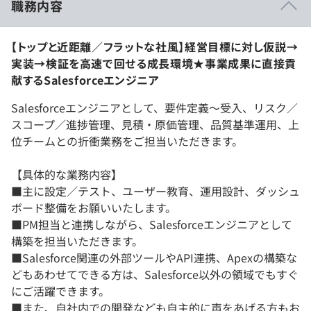
職務内容
【トップと近距離／フラットな社風】経営目標に対し仮説→
実装→検証を高速で回せる成長環境★事業成果に直接貢
献するSalesforceエンジニア
Salesforceエンジニアとして、要件定義～受入、リスク／
スコープ／進捗管理、見積・原価管理、品質基準運用、上
位チームとの折衝業務をご担当いただきます。
【具体的な業務内容】
■主に設定／テスト、ユーザー教育、運用設計、ダッシュ
ボード整備をお願いいたします。
■PM担当と連携しながら、Salesforceエンジニアとして
構築を担当いただきます。
■Salesforce関連の外部ツールやAPI連携、Apexの構築な
どもあわせてできる方は、Salesforce以外の領域でもすぐ
にご活躍できます。
■また、自社内での開発なども自主的に声をあげる方もお