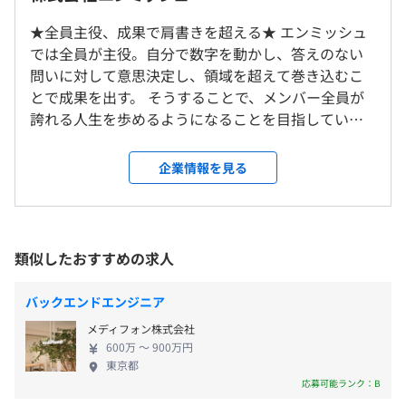
ている方もいらっしゃいますのでご相談ください。
・不動産業界向けCRM（顧客管理）+MA（マーケティング
★全員主役、成果で肩書きを超える★ エンミッシュ
9:00〜18:00
オートメーション）システムの受託開発（ヒアリング、要
では全員が主役。自分で数字を動かし、答えのない
就業場所の変更範囲
休憩時間：60分 ※昼食時間は業務の都合により各々の自
件定義、設計、実装、テスト、運用）
問いに対して意思決定し、領域を超えて巻き込むこ
＜雇入時＞
主性に任せています
・セミナー管理用アプリの受託開発（ヒアリング、要件定
とで成果を出す。 そうすることで、メンバー全員が
東京本社
平均残業時間：平均25時間／月
義、設計）
誇れる人生を歩めるようになることを目指していま
＜変更範囲＞
・グループウェアの受託開発（ヒアリング、要件定義、設
す。 【企業概要】 当社は、「Salesforce」を中心と
会社の定める場所
計、実装、テスト、運用）
したSaaSシステムの構築・運用、DXコンサルティン
※都内でのオフィス移転可能性あり
企業情報を見る
・会員向けポータルサービスの開発／運用保守
グ、BtoBセールスコンサルティング、BPO、インタ
【年間休日125日以上】
・Salesforceのカスタマイズアプリ連携開発
ーネット広告など、幅広いソリューションを提供
■完全週休2日制（土・日）
受動喫煙防止措置に関する事項
し、お客様の「持続的経営」を目指してまいります。
■祝日
敷地内禁煙（喫煙場所あり）
特にSalesforceコンサルティング事業においては、
類似したおすすめの求人
■年末年始休暇（5日）
CRMやMA領域を中心に高いノウハウと技術力を持つ
■有給休暇（6カ月継続勤務後に10日を付与）
資格取得支援としてSalesforce関連資格を受験される際は
専門チームが、企業成長を実現するためのシステム
■産前・産後休暇
バックエンドエンジニア
受験費用を会社で負担いたします。（※受験回数による規
構築を一気通貫で支援しています。 また、BtoBセー
■育児休暇
定あり）
メディフォン株式会社
ルスコンサルティング事業では、「新規営業を最大
600万 〜 900万円
化する」をミッションに掲げ、成果最大化のための
東京都
ナレッジと実務を提供しています。 【事業内容】
応募可能ランク：B
①Salesforceコンサルタント事業部 より効率的な事