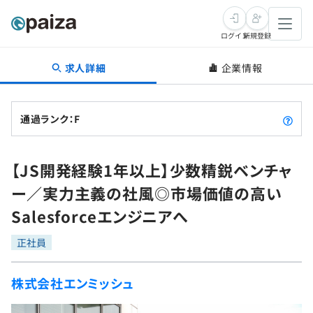
ログイン
新規登録
求人詳細
企業情報
転職・キャリア
未経験転職
求人検索
通過ランク：F
新卒就活
求人検索
インタビュー
【JS開発経験1年以上】少数精鋭ベンチャ
学習
求人検索
インタビュー
転職成功ガイド
ー／実力主義の社風◎市場価値の高い
本選考
スキルチェック
講座一覧
Salesforceエンジニアへ
転職成功ガイド
転職エージェント
ゲーム・マンガ
インターン
プログラミング言語
正社員
問題集
メディア
SQL
4択課題
株式会社エンミッシュ
新卒エージェント
paizaとは？
Tech Team Journal
評価結果一覧
ナレッジ