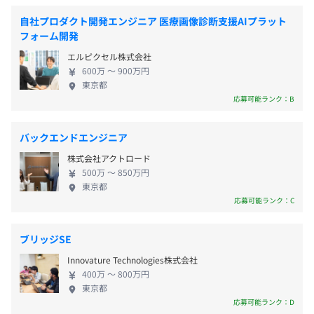
■交通費全額支給
相談の上、ご希望のマシンを支給いたします。
業成長のために、CRM、MA領域を中心として
■時間外手当全額支給
自社プロダクト開発エンジニア 医療画像診断支援AIプラット
Salesforceを用いたDXを推進しています。 利活用を
フォーム開発
■出張手当
おこなうためにはシステム知識のみでは不十分なこ
■役職手当
エルピクセル株式会社
とは明確です。 当社はセールス＆マーケティングの
■資格手当（『Salesforce』コンサルタント関連資格取得
600万 〜 900万円
■経営者視点と事業オーナーシップを早期に獲得できる環
領域の専門チームが高いノウハウと技術力をもって
東京都
時に3万円～）
境
企業成長を実現するためのシステム構築をいたしま
応募可能ランク：B
■家賃補助（指定のエリアに住んでいる方）
当社の最大の魅力は、経営戦略の策定から実行に至るま
す。 ②BtoBセールスコンサルティング事業部 インサ
で、極めて広い裁量を持って関われる点です。
イドセールスの組織立ち上げを中心としたコンサル
バックエンドエンジニア
他社では事業目標や予算といった限定的な範囲の意思決定
ティングとBPOのサービスです。 指数関数的な事業
が中心になりがちですが、当社ではトップとの距離が近い
株式会社アクトロード
成長を効率的におこなうためには、安定的な商談機
業績より特別賞与あり
500万 〜 850万円
ため、マーケット選定、コンセプトメイク、リソース配分
会を創出するインサイドセールスが欠かせません。
東京都
といった「ビジネス」全体を動かす経験を早期に積めま
The Modelを最大限活用しているSalesforce出身のノ
応募可能ランク：C
す。
ウハウと実績を生かして、サービス提供をおこない
年次に関係なく実力しだいで執行役員や部長といった責任
ます。 ③インターネット広告事業部 CRM領域を得意
ブリッジSE
昇給：年2回（6月、12月）
あるポジションに就き、事業オーナーとして広範な責任と
とする当社ならではのプランニングおよび運用をご
権限を持ち、経営者と同じ目線で物事を考え、推進する力
Innovature Technologies株式会社
提供し、事業成長を実現します。 指数関数的な事業
400万 〜 800万円
が鍛えられます。
成長のためには、既存顧客の育成、つまり、リピー
東京都
ターを前提とした広告戦略が欠かせません。
応募可能ランク：D
社会保険完備（健康保険・厚生年金加入・雇用保険・労災
■実績に直結する高速な成長サイクル