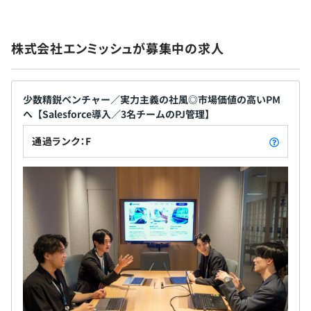
保険）
当社では、仮説→実装→検証というサイクルを高速で回
し、経営目標に対する答えのない問いに自ら解を定義して
実行に移すことが求められます。
株式会社エンミッシュが募集中の求人
コンサルティング、事業会社、広告代理店の要素を併せ持
っているため、戦略立案だけでなく、実際のサービスやソ
無期雇用
リューションの実装・運用まで一気通貫で関われます。
少数精鋭ベンチャー／実力主義の社風◎市場価値の高いPM
この環境で、経営直結の数字に責任を持ち、成果を出すこ
へ【Salesforce導入／3名チームのPJ管理】
とに挑戦し続けることで、他の会社よりも圧倒的に早く、
通過ランク：F
どんな環境でも通用する事業を動かせる人材へと成長する
6カ月（条件などの変更はありません）
ことが可能です。
■領域を超えて周囲を巻き込むリーダーシップの養成
当社は単一の事業に留まらず、Salesforceコンサルティン
グ、BtoBセールス、インターネット広告といった複数の
領域を横断して顧客を支援しています。
このため、社内や社外の関係者と密に連携し、合意形成や
調整をおこないながら大きな成果を出すことが日常的に求
められます。