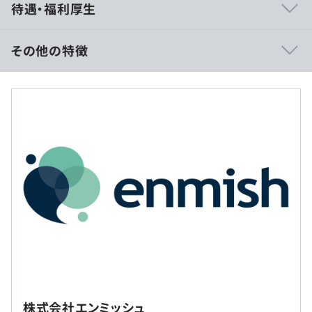
待遇・福利厚生
す！
当社の強みとして代表が元Salesforce出身のため、
Salesforceより直接、案件の相談をいただけます。
その他の特徴
業界問わず幅広い案件をお任せいただいているため、経験
したことない業界や分野の案件知識も高めていけます。
【年収600万～1000万の事例の場合】
また、SalesforceだけにとどまらずIT人材としての成長を
■賃金形態：年俸制
実感できると思います。
■賃金の決定方法：経験・能力を考慮の上、当社規定によ
り決定いたします。
■月給：約50万〜83万円（固定残業代を含む）
・基本給：約38万～64万円
・固定残業代：40時間分、約12万～20万円（超過分は別
◆マーケティングオートメーションサービスの新規立ち上
途支給）
げ支援
◆既存管理システムからSalesforce商品への移行支援
《システムエンジニアリング事業の事例》
▼CRM関連システム
・中小企業向けCRMサービスの受託開発
（※
想定年収
は年収提示額を保証するものではありません）
・製造業向けCRM（顧客管理システム）の開発（システ
※原則出社としていますが、相談の上リモート勤務をされ
株式会社エンミッシュ
ム企画、要件定義、設計、実装、テスト、運用）