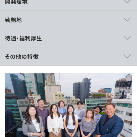
開発環境
勤務地
◆最先端技術に携われるので、スキルUPが可能です
待遇・福利厚生
◆チームで働けます
◆キャリアコースが選択できます
技術を極めるスペシャリストとして今後キャリアを積んで
その他の特徴
いきたい、将来はチームやプロジェクトを率いるようなマ
ネジメントを行いたいなど、自分の思い描くキャリアビル
《モデル年収》
ドに沿った働き方ができます。
800万円／44歳エンジニア（月給49万円）
710万円／38歳エンジニア（月給42万円）
610万円／33歳エンジニア（月給36万円）
・緊急速報コミュニケーションシステム
・Search Mission（サーチミッション）など
（※
想定年収
は年収提示額を保証するものではありません）