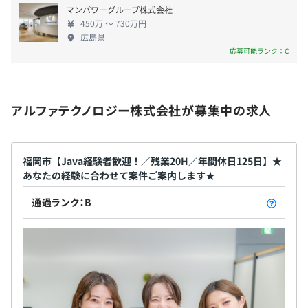
昇給：年1回（4月）
マンパワーグループ株式会社
に切磋琢磨しながら、ずっと第一線で設計できるや
※過去実績：月2,600円～35,000円
450万 〜 730万円
りがいがここにはあります。
広島県
応募可能ランク：C
・社会保険完備（健康保険〈関東ITソフトウェア健康保険
組合加入〉・厚生年金保険、雇用保険・労災保険）
アルファテクノロジー株式会社が募集中の求人
・グループ傷害保険
福岡市【Java経験者歓迎！／残業20H／年間休日125日】★
あなたの経験に合わせて案件ご案内します★
無期雇用
通過ランク：B
3カ月（給与等の労働条件は本採用と同じです）