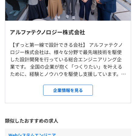
・資格取得支援制度
・社内勉強会の開催
《フレックスタイム制》
・外部スクールとの提携
・リモート勤務可（ハイブリッドワーク）
コアタイム／10：00～15：00
・eラーニング
・転勤はありません
アルファテクノロジー株式会社
フレキシブルタイム／7：00～22：00
【ずっと第一線で設計できる会社】 アルファテクノ
就業場所の変更範囲
※プロジェクトによって多少異なります。
ロジー株式会社は、様々な分野で最先端技術を駆使
＜雇入時＞
休憩時間：60分 ※昼食時間は業務の都合により各々の
相談のうえ、ご希望のマシンを支給します。
した設計開発を行っている総合エンジニアリング企
熊本県合志市、または熊本県内の客先等
自主性に任せています
業です。 全国の企業が抱く「つくりたい」を叶える
＜変更範囲＞
平均残業時間：平均20時間／月
ために、経験とノウハウを駆使し支援しています。中
会社の定める場所（テレワークをおこなう場所を含む）
でも自動車関連では、先行開発車のプラットホーム
及びボディ設計やECU関連ソフト開発プロジェクト
企業情報を見る
受動喫煙防止措置に関する事項
も行っており、弊社エンジニアが多数活躍中です。ま
【年間休日125日】
従業員に対する受動喫煙対策：客先等の基準に準拠
た、国内トップ企業の半導体製造装置のカスタマイ
・週休2日制 ※年4回土曜出社あり（評価面談、全体会
ズも携わっており、今後のモデルケースとなるよう
議、レクリエーション等）
人事評価は、目標管理制度を導入しています。個々の目標
な新しい開発体制の立ち上げも推進中です。 また、
類似したおすすめの求人
・有給休暇（入社当日に最大10 日間付与）／午前休・午
達成に向けた持続的な成長が組織の成長に繋がると考え、
組込み開発だけでなく、IoT関連アプリケーションや
後休も取得可
より良い評価制度の運営・改善を目指しています。
スマートエネルギーに関わるWebアプリケーション
・指定休日
Webシステムエンジニア