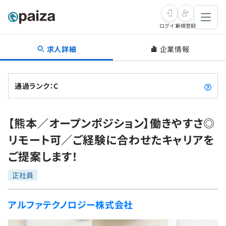
ログイン
新規登録
求人詳細
企業情報
転職・キャリア
未経験転職
求人検索
通過ランク：C
新卒就活
求人検索
インタビュー
【熊本／オープンポジション】働きやすさ◎
学習
求人検索
インタビュー
転職成功ガイド
リモート可／ご経験に合わせたキャリアを
本選考
スキルチェック
講座一覧
ご提案します！
転職成功ガイド
転職エージェント
ゲーム・マンガ
インターン
プログラミング言語
正社員
問題集
メディア
SQL
4択課題
アルファテクノロジー株式会社
新卒エージェント
paizaとは？
Tech Team Journal
評価結果一覧
ナレッジ