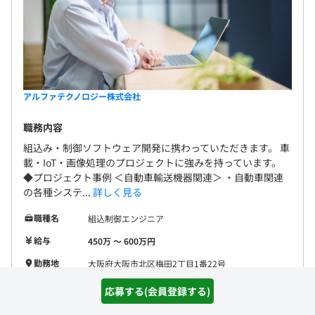
アルファテクノロジー株式会社
職務内容
組込み・制御ソフトウェア開発に携わっていただきます。 車
載・IoT・画像処理のプロジェクトに強みを持っています。
◆プロジェクト事例 ＜自動車輸送機器関連＞ ・自動車関連
の各種システ...
詳しく見る
職種名
組込制御エンジニア
給与
450万 〜 600万円
勤務地
大阪府大阪市北区梅田2丁目1番22号
開発環境
C
C++
応募する(会員登録する)
フレームワー