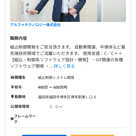
アルファテクノロジー株式会社
職務内容
組込制御開発をご担当頂きます。 自動車関連、半導体など最
先端技術領域でご活躍いただきます。 使用言語：C／C＋＋
【組込・制御系ソフトウェア設計・開発】 ・IoT関連の各種
ソフトウェア開発 ・...
詳しく見る
職種名
組込制御システム開発
給与
400万 〜 600万円
勤務地
福岡県福岡市博多区博多駅東1-12-6
開発環境
C
C++
フレームワー
ク