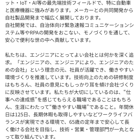
ット・IoT・AI等の最先端技術フィールドで、特に自動車
と医療機器に強みがあります。メーカーとの共同開発から
自社製品開発まで幅広く展開しております。
自社開発では、自治体向け緊急速報コミュニケーションシ
ステム等やRPAの開発をおこない、モノづくりを通して、
安心で便利な世の中へ貢献しています。
私たちは、エンジニアにとってよい会社とは何かを深く追
求。「エンジニアの、エンジニアにより、エンジニアのた
めの会社」という理念の元、社員が活躍でき、働きやすい
環境づくりを推進しています。技術向上のための研修制度
はもちろん、社員の意見にもしっかり耳を傾け会社づくり
に反映させています。私たちが大切にしているのは、“仕
事への達成感”を感じてもらえる職場であることはもちろ
ん、生涯にわたって“働きやすい職場”であること。年間休
日は125日、長期休暇も取得しやすいなどワークライフバ
ランスが実現できる環境で、65歳の定年まで安心して長
く働ける会社を目指し、技術・営業・管理部門が一丸とな
って取り組んでいます。