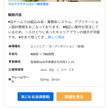
アルファテクノロジー株式会社
職務内容
◾️当チームでは組込み系・業務系システム、アプリケーショ
ン設計開発をおこなっております。 ◾️幅広い案件を受注して
いるため、一人ひとりにあったキャリアプランの提示が可能
です。 ◾️今まで培ってき...
詳しく見る
職種名
エンジニア ／オープンポジション（宮城）
給与
400万 〜 700万円
勤務地
宮城県仙台市青葉区花京院1-1-20
開発環境
Java
SQL
C
C++
C＃
フレームワー
Spring
Struts
ク
詳細を見る
気になる(会員登録)