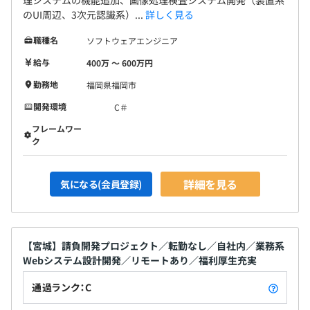
のUI周辺、3次元認識系）...
詳しく見る
職種名
ソフトウェアエンジニア
給与
400万 〜 600万円
勤務地
福岡県福岡市
開発環境
C＃
フレームワー
ク
詳細を見る
気になる(会員登録)
【宮城】請負開発プロジェクト／転勤なし／自社内／業務系
Webシステム設計開発／リモートあり／福利厚生充実
通過ランク：C