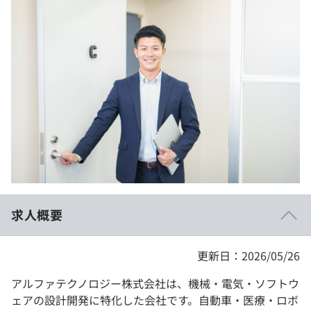
イベント・セミナー
paiza times
再チャレンジ結果一覧
リファレンス
インタビュー
note
就活成功ガイド
プラン
個人向けプラン
法人向けプラン
学校向けプラン
求人概要
契約内容・クーポン
更新日：2026/05/26
アルファテクノロジー株式会社は、機械・電気・ソフトウ
ェアの設計開発に特化した会社です。自動車・医療・ロボ