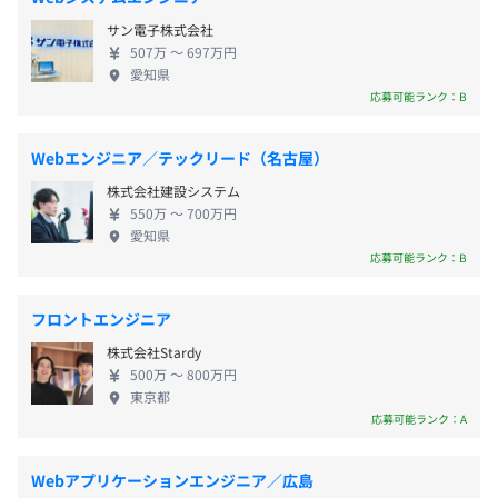
開発、防衛宇宙や放送局向けGUI開発といった業務系
・バースデー休暇 など
サン電子株式会社
開発も行っています。 弊社では技術支援だけでな
507万 〜 697万円
く、自社主導で新しい技術開発も進めています。マイ
愛知県
社員数：430名
クロソフトのKinectを用いた高精度な切抜技術は、
応募可能ランク：B
モーションセンシングやジェスチャー認識に応用す
・通勤交通費 ※規定あり
ることで、タッチパネル等に触らずに操作ができる
・住宅手当
Webエンジニア／テックリード（名古屋）
非接触操作を実現。実際に試着せずにPC画面上で試
・寮社宅：（借上社宅、家賃補助）※規定あり
請負チームは現在16名。
株式会社建設システム
着できる「バーチャル試着」の実用化を進めていま
・子ども手当：1人につき10,000円／月
550万 〜 700万円
ベテランの自社エンジニアがいる環境ですので、経験の浅
す。大画面にすればゲーム感覚で子どもたちが遊べる
・役職手当
愛知県
い方でも安心して働けます。
アトラクションとしても応用可能。こうした世の中
応募可能ランク：B
・赴任手当 など
をもっと便利に、楽しくするような技術開発に携わ
れる機会もあります。 弊社ではエンジニアにとって
フロントエンジニア
良い会社とは何かを深く追求しています。技術向上の
株式会社Stardy
ための研修制度はもちろん、社員の意見にもしっか
賞与：年2回
500万 〜 800万円
り耳を傾け会社づくりに反映させています。年間休日
※過去実績：計3カ月分
東京都
や福利厚生・待遇面の充実に加え、仕事とプライベ
応募可能ランク：A
ートのメリハリなどエンジニアが働きやすい環境づ
くりを最優先事項に考えています。 20代～60代まで
Webアプリケーションエンジニア／広島
若手からベテランまで幅広く活躍しており、お互い