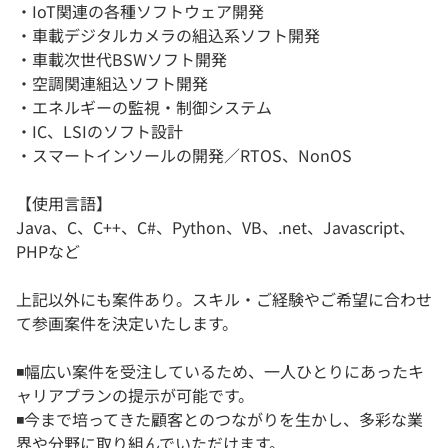
・IoT関連の各種ソフトウェア開発
・車載デジタルカメラの組込系ソフト開発
・車載次世代BSWソフト開発
・空調関連組込ソフト開発
・エネルギーの監視・制御システム
・IC、LSIのソフト設計
・スマートインソールの開発／RTOS、NonOS
【使用言語】
Java、C、C++、C#、Python、VB、.net、Javascript、
PHPなど
上記以外にも案件あり。スキル・ご経験やご希望に合わせ
て参画案件を決定いたします。
◾️幅広い案件を受注しているため、一人ひとりにあったキ
ャリアプランの提示が可能です。
◾️今まで培ってきた顧客とのつながりを生かし、多彩な業
界や分野に取り組んでいただけます。