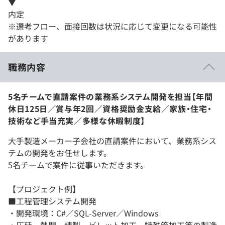
▼
内定
※選考フロー、面接回数は状況に応じて変更になる可能性
があります
職務内容
5名チームで直請案件の業務系システム開発を担当【年間
休日125日／賞与年2回／資格奨励金支給／家族・住宅・
技術など手当充実／多様な休暇制度】
大手製造メーカー子会社の直請案件において、業務系シス
テムの開発をお任せします。
5名チームで案件に従事いただきます。
【プロジェクト例】
■工程管理システム開発
・開発環境：C#／SQL-Server／Windows
・圧延、熱間、精製、ビレット加工、特殊管加工等の製造