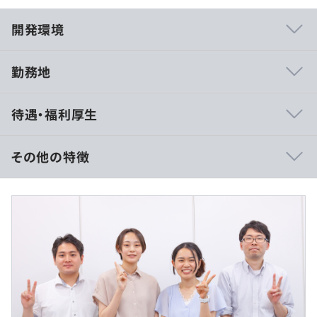
開発環境
勤務地
■社長との距離が近い、アットホームな職場環境
待遇・福利厚生
45名ほどの規模の会社だからこそ、社長や役員との距離
が近く、フラットなコミュニケーションが取れるのが当社
の特徴です。グループ会社を含めると100名規模となりま
その他の特徴
すが、個々の意見や希望を尊重し、風通しのよい職場環境
を大切にしています。
【年収450万円〜600万円】
■月額（基本給）：280,000円～420,000円
■エンジニアの希望に応じた柔軟なキャリアパス
当社では、エンジニアひとりひとりの希望に合わせて案件
【モデル年収】
をお任せします。さまざまなプログラミング言語やプロジ
■22〜29歳：350〜500万円
ェクトに携わりたい方、特定のスキルを究めたい方、新し
■30〜34歳：450〜600万円
い技術に挑戦したい方、プライベートを重視したい方な
■35〜39歳：500〜700万円
ど、多様なニーズに対応しています。下流から上流工程へ