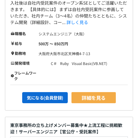
入社後は自社内受託案件のオープン系SEとしてご活躍いただ
きます。 【具体的には】 まずは自社内受託案件に参画して
いただき、社内チーム（3〜4名）の仲間たちとともに、シス
テム開発（詳細設計、コー...
詳しく見る
職種名
システムエンジニア（大阪）
給与
500万 〜 850万円
勤務地
大阪府大阪市北区天神橋4-7-13
開発環境
C＃
Ruby
Visual Basic(VB.NET)
フレームワー
ク
詳細を見る
気になる(会員登録)
東京事務所の立ち上げメンバー募集中★上流工程に挑戦歓
迎！サーバーエンジニア【官公庁・受託案件】