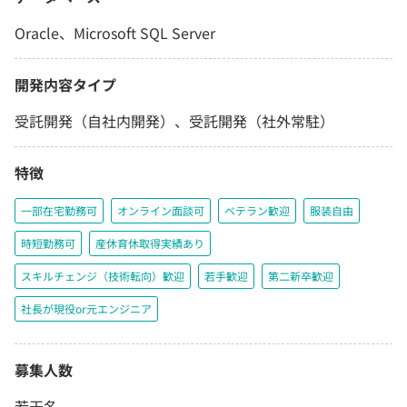
Oracle、Microsoft SQL Server
開発内容タイプ
受託開発（自社内開発）、受託開発（社外常駐）
特徴
一部在宅勤務可
オンライン面談可
ベテラン歓迎
服装自由
時短勤務可
産休育休取得実績あり
スキルチェンジ（技術転向）歓迎
若手歓迎
第二新卒歓迎
社長が現役or元エンジニア
募集人数
若干名