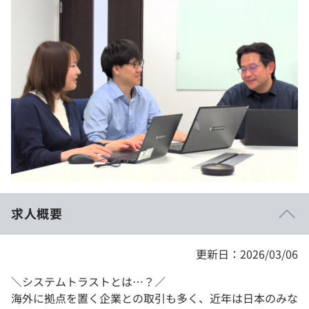
イベント・セミナー
paiza times
再チャレンジ結果一覧
リファレンス
インタビュー
note
就活成功ガイド
プラン
個人向けプラン
法人向けプラン
学校向けプラン
求人概要
契約内容・クーポン
更新日：2026/03/06
＼システムトラストとは…？／
海外に拠点を置く企業との取引も多く、近年は日本のみな