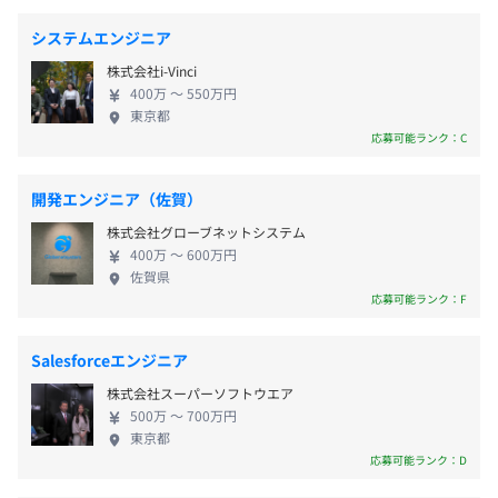
■慶弔休暇
▼電機メーカー
から35年、現在の当社があります。 5年後、10年後
■産前産後休暇
システムエンジニア
・過電流制御システム
どんな自分でありたいですか？ 当社もまだまだ模索
■育児休暇
・ネットワーク機器（中継装置、NCUなど）
〈大阪本社〉
株式会社i-Vinci
中です。 一緒に迷いながらお互いの願いを叶えるた
■介護休暇
■大阪メトロ堺筋線 「扇町駅」から徒歩1分
400万 〜 550万円
めに進んでいきませんか？ ぜひ、熱い想いを語り合
■生理休暇
東京都
▼物流
■JR大阪環状線 「天満駅」から徒歩3分
いましょう★
応募可能ランク：C
■裁判員休暇
・配送管理システム
■母性健康管理のための休暇
・倉庫管理システム
■子の看護休暇
開発エンジニア（佐賀）
▼広告
株式会社グローブネットシステム
・スーパーチラシEDIシステム
400万 〜 600万円
佐賀県
応募可能ランク：F
■通勤手当：上限30,000円まで
▼金融・保険
■家族手当：子ども1人につき5,000円
・システム基盤構築、運用
■住宅手当：当社の規定条件を満たすもの
・新規登録受付システム
Salesforceエンジニア
■役職手当
株式会社スーパーソフトウエア
■技術手当
500万 〜 700万円
■残業手当
東京都
応募可能ランク：D
■特別手当
＼社員の成長を全力でサポート！／
■調整手当
業務時間内に資格取得講習が受けられ、外部講習の費用も