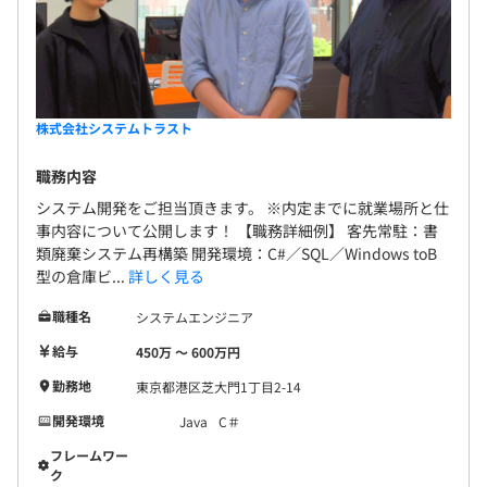
株式会社システムトラスト
職務内容
システム開発をご担当頂きます。 ※内定までに就業場所と仕
事内容について公開します！ 【職務詳細例】 客先常駐：書
類廃棄システム再構築 開発環境：C#／SQL／Windows toB
型の倉庫ビ...
詳しく見る
職種名
システムエンジニア
給与
450万 〜 600万円
勤務地
東京都港区芝大門1丁目2-14
開発環境
Java
C＃
フレームワー
ク