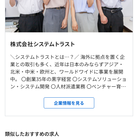
のステップアップも積極的に支援！エンジニアが着実にキ
ャリアを築ける環境を整えています。
■エンジニアが成長できる環境を用意
（※
想定年収
は年収提示額を保証するものではありません）
社員の成長を最優先に考え、スキルアップやキャリアアッ
■リモートワーク相談可／実施率70%
プのためのサポート体制を充実させています。新しい技術
※実施可能かは案件により異なります。
株式会社システムトラスト
への挑戦や、経験を積む機会を提供し、エンジニアが成長
9：00～18：00 （所定労働時間：8時間0分）
できる環境づくりに力を注いでいます。
＼システムトラストとは…？／ 海外に拠点を置く企
就業場所の変更範囲
休憩時間：12：00～13：00（60分）
業との取引も多く、近年は日本のみならずアジア・
＜雇入時＞
平均残業時間：平均10h程度／月
北米・中米・欧州と、ワールドワイドに事業を展開
お客様先または大阪本社
中。 〇創業35年の黒字経営 〇システムソリューショ
＜変更範囲＞
▼機器メーカー
ン・システム開発 〇人材派遣業務 〇ベンチャー育成
会社の定める場所
・勤怠管理システム
事業・海外への取り組み 〇ソリューション販売
※将来的に大阪本社、大阪府、兵庫県、京都府の客先配属
〈年間休日125日〉
・就業管理システム
(CBTPlus・SmartView) ★「変化に対応できる者が生
になる可能性がございます。
企業情報を見る
■完全週休2日制（休日は土日祝日）
き残る」がモットー★ 現在は社内受託事業を拡大
■年間有給休暇：10日～20日（下限日数は、入社半年経
▼鉄鋼メーカー
し、 企業コンサルを包括的に取り組む少数精鋭集団
過後の付与日数となります）
受動喫煙防止措置に関する事項
・工程管理システム
として事業の幅を広げる予定です。 縁があって当社
■夏季休暇
従業員に対する受動喫煙対策：屋内喫煙可能場所あり
・プロコンシステム
と繋がった社員・お客様 「人」「会社」「社会変
類似したおすすめの求人
■年末年始休暇
化」と丁寧に柔軟に向き合ってきたからこそ、 創業