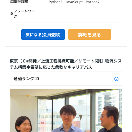
開発環境
Python3
JavaScript
Python2
フレームワー
ク
詳細を見る
気になる(会員登録)
東京【Ｃ#開発／上流工程挑戦可能／リモート6割】物流シス
テム構築◆希望に応じた柔軟なキャリアパス
通過ランク：D