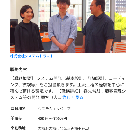
相談の上、ご希望のマシンを支給いたします。
3カ月（条件などの変更はありません）
・お客様先の評価、自己評価、先輩社員の評価を合わせて
評価します。
株式会社システムトラスト
全社：約50名
職務内容
【職務概要】 システム開発（基本設計、詳細設計、コーディ
ング、試験等）をご担当頂きます。上流工程の経験を中心に
積んで頂ける環境です。 【職務詳細】 客先常駐：顧客管理シ
ステム等の開発 顧客（大...
詳しく見る
職種名
システムエンジニア
給与
480万 〜 700万円
2～5名体制で社内受託開発、客先常駐で仕事をしていま
勤務地
大阪府大阪市北区天神橋4-7-13
す。