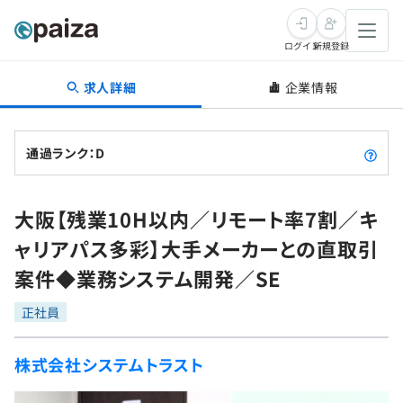
ログイン
新規登録
求人詳細
企業情報
転職・キャリア
未経験転職
求人検索
通過ランク：D
新卒就活
求人検索
インタビュー
大阪【残業10H以内／リモート率7割／キ
学習
求人検索
インタビュー
転職成功ガイド
ャリアパス多彩】大手メーカーとの直取引
本選考
スキルチェック
講座一覧
案件◆業務システム開発／SE
転職成功ガイド
転職エージェント
ゲーム・マンガ
インターン
プログラミング言語
正社員
問題集
メディア
SQL
4択課題
株式会社システムトラスト
新卒エージェント
paizaとは？
Tech Team Journal
評価結果一覧
ナレッジ