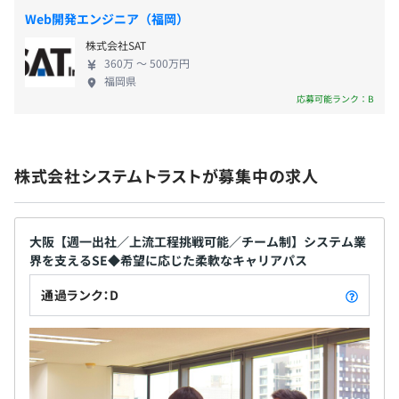
全額会社負担◎
Web開発エンジニア（福岡）
「この資格に挑戦したい」「この講習を受けたい」など、
株式会社SAT
積極的に発信OK！
360万 〜 500万円
賞与：年2回（平均2カ月～2.5カ月）
自分のペースでキャリアアップを目指せる職場です♪
福岡県
応募可能ランク：B
◇最新技術や専門資格の取得を支援
◇資格取得祝い金あり
昇給：年1回（7月）
株式会社システムトラストが募集中の求人
＜＜成長に寄り添ってもらえる環境＞＞
★営業担当者とのお昼ご飯会or夕食会【1回/月】（※強制
ではありません）
大阪【週一出社／上流工程挑戦可能／チーム制】システム業
・業務状況やモチベーションの確認
社会保険完備（健康保険・厚生年金加入・雇用保険・労災
界を支えるSE◆希望に応じた柔軟なキャリアパス
・今後のキャリアのすり合せ
保険）
通過ランク：D
→出来る限りご希望の労働条件や身に着けたいスキルに合
わせて案件や環境を変更できます。
無期雇用