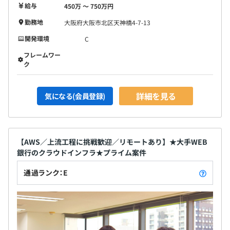
給与
450万 〜 750万円
勤務地
大阪府大阪市北区天神橋4-7-13
開発環境
C
フレームワー
ク
詳細を見る
気になる(会員登録)
【AWS／上流工程に挑戦歓迎／リモートあり】★大手WEB
銀行のクラウドインフラ★プライム案件
通過ランク：E